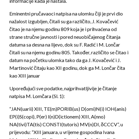
informacije kada je nastala.
Eminentni pručavaoci natpisa na ulomku čiji je prvi dio
nažalost izgubljen, čitali su ga različito, J. Kovačević
čitao je na njemu godinu 809 koja je i prihvaćena od
strane stručne javnosti i pored neuobičajenog čitanja
datuma sa desna na lijevo, dok su F. Radić i M. Lončar
čitali su na njemu godinu 805. Također, različito se čitao i
datum na početku ulomka tako da ga J. Kovačević i J.
Martinović čitaju kao XII godinu, dok ga M. Lončar čita
kao XIII januar
Upoređujući sve podatke, najprihvatljivije je čitanje
natpisa M. Lomčara (Sl. 1):
“JAN(uarii) XIII, TE(m)PORIB(us) D(omi)N(i) IOH(anis)
EP(i)S(copi), P(er) I(n)D(ictionem) XIII, A(nno)
NA(tivi)TA(tis) CONSTI(tutoris) MV(n)DI, δCCCV”, u
prijevodu: “XIII januara, u vrijeme gospodina Ivana