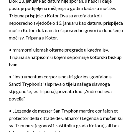
Dok 13. januar kao datum nije sporan, u nauci I dalje
postoje podijeljena mišljenja o godini kada su moći Sv.
Tripuna prispjele u Kotor.Dva su artefakta koji
neposredno svjedoče o 13. januaru kao datumu prispijeća
moći u Kotor, dok nam treći posredno govori o donošenju
moći sv. Tripuna u Kotor.
• mramorni ulomak oltarne pregrade u kaedralisv.
Tripuna sa natpisom u kojem se pominje kotorski biskup
Ivan
• “Instrumentum corporis nostri gloriosi gonfalonis
Sancti Tryphonis” (Isprava o tijelu našega slavnoga
stjegonoše, sv. Tripuna), poznata kao „Andreacijeva
povelja“.
• „Lezenda de messer San Tryphon martire confalon et
protector della cittade de Catharo“ (Legenda o mučeniku
sv. Tripunu stjegonoši i zaštitniku grada Kotora), ali bez