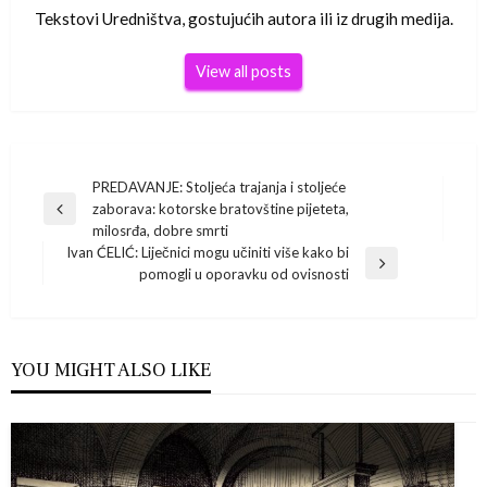
Tekstovi Uredništva, gostujućih autora ili iz drugih medija.
View all posts
Navigacija
PREDAVANJE: Stoljeća trajanja i stoljeće
zaborava: kotorske bratovštine pijeteta,
Previous
objava
milosrđa, dobre smrti
Post
Ivan ĆELIĆ: Liječnici mogu učiniti više kako bi
Next
pomogli u oporavku od ovisnosti
Post
YOU MIGHT ALSO LIKE