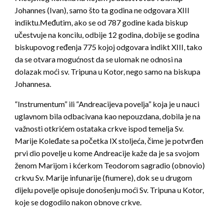
Johannes (Ivan), samo što ta godina ne odgovara XIII
indiktu.Međutim, ako se od 787 godine kada biskup
učestvuje na koncilu, odbije 12 godina, dobije se godina
biskupovog ređenja 775 kojoj odgovara indikt XIII, tako
da se otvara mogućnost da se ulomak ne odnosi na
dolazak moći sv. Tripuna u Kotor, nego samo na biskupa
Johannesa.
“Instrumentum” ili “Andreacijeva povelja” koja je u nauci
uglavnom bila odbacivana kao nepouzdana, dobila je na
važnosti otkrićem ostataka crkve ispod temelja Sv.
Marije Koleđate sa početka IX stoljeća, čime je potvrđen
prvi dio povelje u kome Andreacije kaže da je sa svojom
ženom Marijom i kćerkom Teodorom sagradio (obnovio)
crkvu Sv. Marije infunarije (fiumere), dok se u drugom
dijelu povelje opisuje donošenju moći Sv. Tripuna u Kotor,
koje se dogodilo nakon obnove crkve.