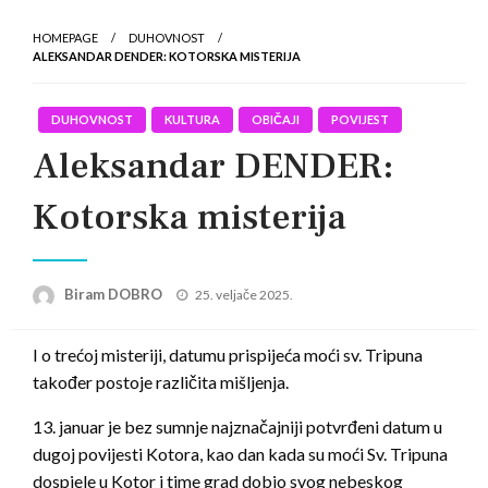
HOMEPAGE
DUHOVNOST
ALEKSANDAR DENDER: KOTORSKA MISTERIJA
DUHOVNOST
KULTURA
OBIČAJI
POVIJEST
Aleksandar DENDER:
Kotorska misterija
Posted
Biram DOBRO
25. veljače 2025.
on
I o trećoj misteriji, datumu prispijeća moći sv. Tripuna
također postoje različita mišljenja.
13. januar je bez sumnje najznačajniji potvrđeni datum u
dugoj povijesti Kotora, kao dan kada su moći Sv. Tripuna
dospjele u Kotor i time grad dobio svog nebeskog