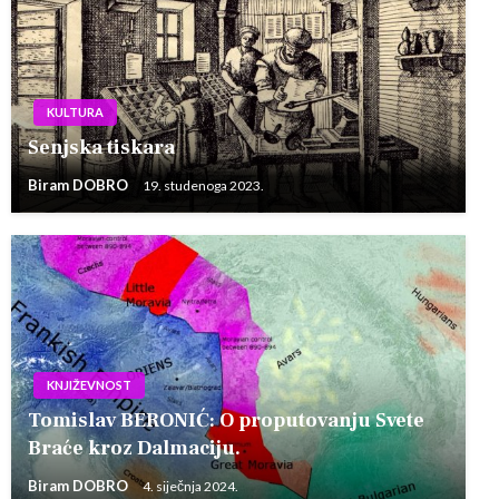
KULTURA
Senjska tiskara
Biram DOBRO
19. studenoga 2023.
KNJIŽEVNOST
Tomislav BERONIĆ: O proputovanju Svete
Braće kroz Dalmaciju.
Biram DOBRO
4. siječnja 2024.