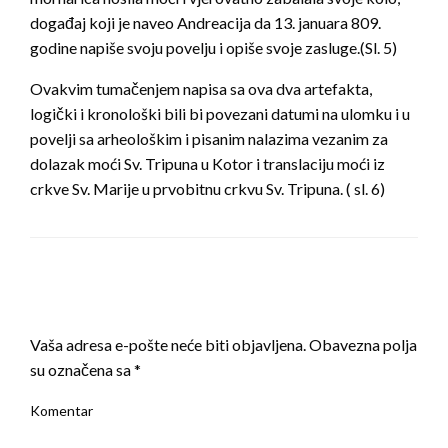
događaj koji je naveo Andreacija da 13. januara 809.
godine napiše svoju povelju i opiše svoje zasluge.(Sl. 5)
Ovakvim tumačenjem napisa sa ova dva artefakta,
logički i kronološki bili bi povezani datumi na ulomku i u
povelji sa arheološkim i pisanim nalazima vezanim za
dolazak moći Sv. Tripuna u Kotor i translaciju moći iz
crkve Sv. Marije u prvobitnu crkvu Sv. Tripuna. ( sl. 6)
LEAVE A RESPONSE
Vaša adresa e-pošte neće biti objavljena.
Obavezna polja
su označena sa
*
Komentar