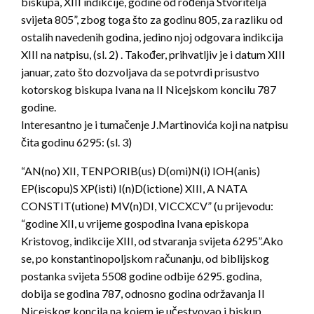
biskupa, XIII indikcije, godine od rođenja Stvoritelja
svijeta 805”, zbog toga što za godinu 805, za razliku od
ostalih navedenih godina, jedino njoj odgovara indikcija
XIII na natpisu, (sl. 2) . Također, prihvatljiv je i datum XIII
januar, zato što dozvoljava da se potvrdi prisustvo
kotorskog biskupa Ivana na II Nicejskom koncilu 787
godine.
Interesantno je i tumačenje J.Martinovića koji na natpisu
čita godinu 6295: (sl. 3)
“AN(no) XII, TENPORIB(us) D(omi)N(i) IOH(anis)
EP(iscopu)S XP(isti) I(n)D(ictione) XIII, A NATA
CONSTIT(utione) MV(n)DI, VICCXCV” (u prijevodu:
“godine XII, u vrijeme gospodina Ivana episkopa
Kristovog, indikcije XIII, od stvaranja svijeta 6295”.Ako
se, po konstantinopoljskom računanju, od biblijskog
postanka svijeta 5508 godine odbije 6295. godina,
dobija se godina 787, odnosno godina održavanja II
Nicejskog koncila na kojem je učestvovao i biskup