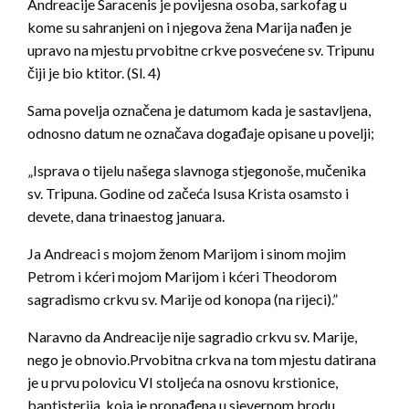
Andreacije Saracenis je povijesna osoba, sarkofag u
kome su sahranjeni on i njegova žena Marija nađen je
upravo na mjestu prvobitne crkve posvećene sv. Tripunu
čiji je bio ktitor. (Sl. 4)
Sama povelja označena je datumom kada je sastavljena,
odnosno datum ne označava događaje opisane u povelji;
„Isprava o tijelu našega slavnoga stjegonoše, mučenika
sv. Tripuna. Godine od začeća Isusa Krista osamsto i
devete, dana trinaestog januara.
Ja Andreaci s mojom ženom Marijom i sinom mojim
Petrom i kćeri mojom Marijom i kćeri Theodorom
sagradismo crkvu sv. Marije od konopa (na rijeci).”
Naravno da Andreacije nije sagradio crkvu sv. Marije,
nego je obnovio.Prvobitna crkva na tom mjestu datirana
je u prvu polovicu VI stoljeća na osnovu krstionice,
baptisterija, koja je pronađena u sjevernom brodu