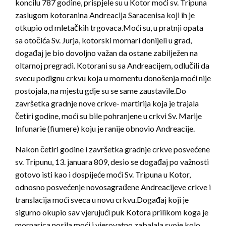
koncilu 787 godine, prispjele su u Kotor moći sv. Tripuna
zaslugom kotoranina Andreacija Saracenisa koji ih je
otkupio od mletačkih trgovaca.Moći su, u pratnji opata
sa otočića Sv. Jurja, kotorski mornari donijeli u grad,
događaj je bio dovoljno važan da ostane zabilježen na
oltarnoj pregradi. Kotorani su sa Andreacijem, odlučili da
svecu podignu crkvu koja u momentu donošenja moći nije
postojala, na mjestu gdje su se same zaustavile.Do
završetka gradnje nove crkve- martirija koja je trajala
četiri godine, moći su bile pohranjene u crkvi Sv. Marije
Infunarie (fiumere) koju je ranije obnovio Andreacije.
Nakon četiri godine i završetka gradnje crkve posvećene
sv. Tripunu, 13. januara 809, desio se događaj po važnosti
gotovo isti kao i dospijeće moći Sv. Tripuna u Kotor,
odnosno posvećenje novosagrađene Andreacijeve crkve i
translacija moći sveca u novu crkvu.Događaj koji je
sigurno okupio sav vjerujući puk Kotora prilikom koga je
mornarica nosila moći i vjerovatno zabalala svoje kolo,