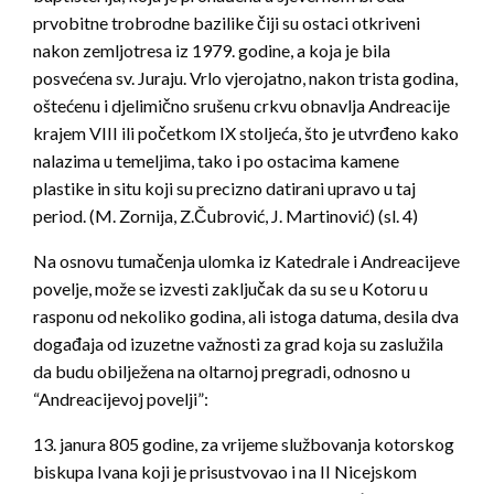
prvobitne trobrodne bazilike čiji su ostaci otkriveni
nakon zemljotresa iz 1979. godine, a koja je bila
posvećena sv. Juraju. Vrlo vjerojatno, nakon trista godina,
oštećenu i djelimično srušenu crkvu obnavlja Andreacije
krajem VIII ili početkom IX stoljeća, što je utvrđeno kako
nalazima u temeljima, tako i po ostacima kamene
plastike in situ koji su precizno datirani upravo u taj
period. (M. Zornija, Z.Čubrović, J. Martinović) (sl. 4)
Na osnovu tumačenja ulomka iz Katedrale i Andreacijeve
povelje, može se izvesti zaključak da su se u Kotoru u
rasponu od nekoliko godina, ali istoga datuma, desila dva
događaja od izuzetne važnosti za grad koja su zaslužila
da budu obilježena na oltarnoj pregradi, odnosno u
“Andreacijevoj povelji”:
13. janura 805 godine, za vrijeme službovanja kotorskog
biskupa Ivana koji je prisustvovao i na II Nicejskom