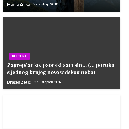
Marija Znika
29. svibnja 2018.
KULTURA
Zagrepčanko, paorski sam sin… (… poruka
s jednog krnjeg novosadskog neba)
Dražen Zetić
27. listopada 2016.