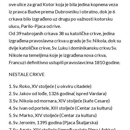
ove ulice za grad Kotor koja je bila jedina kopnena veza
iz pravca Budve prema Dubrovniku i obratno, dok je 6
crkava bilo izgrađeno uz drugu po važnosti kotorsku
ulucu, Parilo-Pjaca od rive.
Od 39 nabrojanih crkava 38 su katoličke crkve, jedina
izgrađena pravoslavna crkva u gradu je Sv. Nikola, dok su
dvije katoličke crkve, Sv. Luku i dominikansku crkvu Sv.
Nikole na temeljima koje je izgrađena nova crkva,
Francuzi definitivno ustupili pravoslavcima 1810 godine.
NESTALE CRKVE
1. Sv. Roko, XV stoljeće ( u okviru citadele)
2. Sv. Jakov od lođe, 1326 godina( ispred Vardara)
3. Sv. Nikola od mornara, XIV stoljeće (kafe Cesare)
4. Sv. Ivan od portele, XIII stoljeće (Centar za kulturu)
5. Sv. Marko, XIV stoljeće (Centar za kulturu)
6. Sv. Jeronim, 1395 godina (Pjaca Škaljarska)
7. Sv. Agata, XIV stoljeće (između palate Pima i Arhiva)