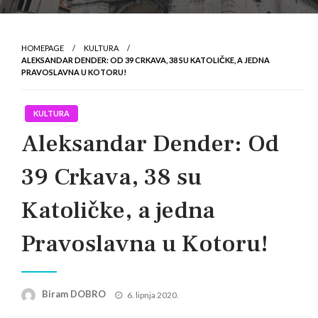
HOMEPAGE
KULTURA
ALEKSANDAR DENDER: OD 39 CRKAVA, 38 SU KATOLIČKE, A JEDNA
PRAVOSLAVNA U KOTORU!
KULTURA
Aleksandar Dender: Od
39 Crkava, 38 su
Katoličke, a jedna
Pravoslavna u Kotoru!
Posted
Biram DOBRO
6. lipnja 2020.
on