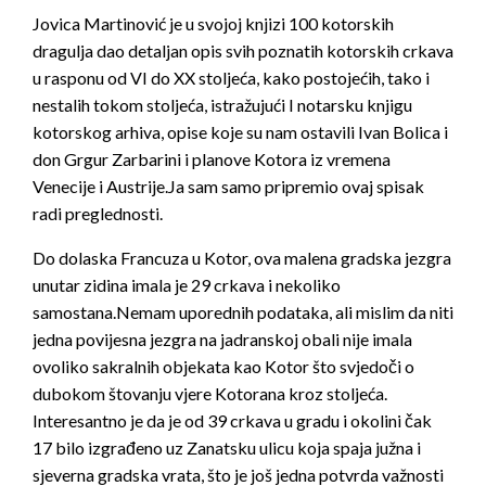
Jovica Martinović je u svojoj knjizi 100 kotorskih
dragulja dao detaljan opis svih poznatih kotorskih crkava
u rasponu od VI do XX stoljeća, kako postojećih, tako i
nestalih tokom stoljeća, istražujući I notarsku knjigu
kotorskog arhiva, opise koje su nam ostavili Ivan Bolica i
don Grgur Zarbarini i planove Kotora iz vremena
Venecije i Austrije.Ja sam samo pripremio ovaj spisak
radi preglednosti.
Do dolaska Francuza u Kotor, ova malena gradska jezgra
unutar zidina imala je 29 crkava i nekoliko
samostana.Nemam uporednih podataka, ali mislim da niti
jedna povijesna jezgra na jadranskoj obali nije imala
ovoliko sakralnih objekata kao Kotor što svjedoči o
dubokom štovanju vjere Kotorana kroz stoljeća.
Interesantno je da je od 39 crkava u gradu i okolini čak
17 bilo izgrađeno uz Zanatsku ulicu koja spaja južna i
sjeverna gradska vrata, što je još jedna potvrda važnosti