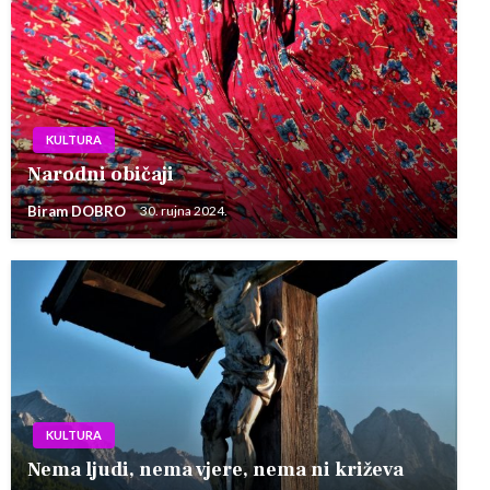
KULTURA
Narodni običaji
Biram DOBRO
30. rujna 2024.
KULTURA
Nema ljudi, nema vjere, nema ni križeva