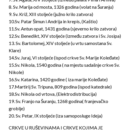
8. Sv. Marija od mosta, 1326 godina (volat na Šuranju)
9. Sv. Križ, XIII stoljeće (južno krilo zatvora)
10.Sv. Patar Šimun i Andrija in krepis, (Kaštio)
11.Sv. Antun opat, 1431 godina (sjeverno krilo zatvora)
12.Sv. Benedikt, XIV stoljeće (između zatvora i Sv. Josipa)
13. Sv. Bartolomej, XIV stoljeće (u vrtu samostana Sv.
Klare)
14.Sv. Juraj, VI stoljeće (ispod crkve Sv. Marije Koleđate)
15.Sv. Nikola, 1540 godina ( na mjestu sadašnje crkve Sv.
Nikole)
16.Sv. Katarina, 1420 godine ( iza marije Koleđate)
17.Martirij Sv. Tripuna, 809 godina (ispod katedrale)
18.Sv. Nikola od vrtova, (Elektrodistribucija)
19. Sv. Franjo na Šuranju, 1268 godina( franjevačko
groblje)
20. Sv. Petar, IX stoljeće (iza samoposluge Ideja)
CRKVE U RUŠEVINAMA I CRKVE KOJIMA JE