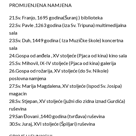
PROMIJENJENA NAMJENA
21.Sv. Franjo, 1695 godina(Šuranj ) biblioteka
22.Sv. Pavle ,1263 godina (iza Sv. Tripuna) multimedijalna
sala
23.Sv. Duh, 1449 godina ( Iza Muzičke škole) koncertna
sala
24.Gospa od anđela , XV stoljeće (Pjaca od kina) kino sala
25.Sv. Mihovil, IX-IV stoljeće (Pjaca od kina) galerija
26.Gospa od rožarija, XV stoljeće (do Sv. Nikole)
poslovna namjena
27.Sv. Marija Magdalena, XV stoljeće (ispod Sv. Josipa)
magacin
28.Sv. Stjepan, XV stoljeće (južni dio zidna iznad Gurdića)
ruševina
29.San Đovani ,1440 godina (tvrđava) ruševina
30.Sv. Juraj, XVI stoljeće (Špiljari) ruševina