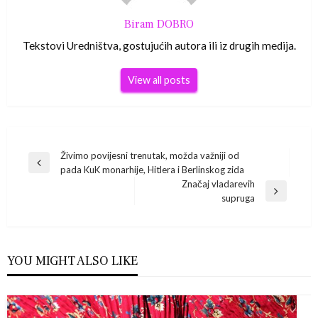
Biram DOBRO
Tekstovi Uredništva, gostujućih autora ili iz drugih medija.
View all posts
Navigacija
Živimo povijesni trenutak, možda važniji od
Previous
pada KuK monarhije, Hitlera i Berlinskog zida
Post
objava
Značaj vladarevih
Next
supruga
Post
YOU MIGHT ALSO LIKE