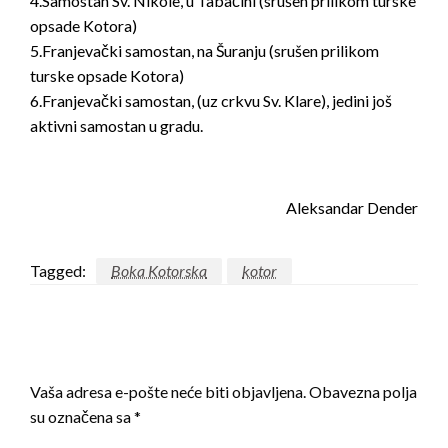
4.Samostan Sv. Nikole, u Tabačini (srušen prilikom turske
opsade Kotora)
5.Franjevački samostan, na Šuranju (srušen prilikom
turske opsade Kotora)
6.Franjevački samostan, (uz crkvu Sv. Klare), jedini još
aktivni samostan u gradu.
Aleksandar Dender
Tagged:
Boka Kotorska
kotor
LEAVE A RESPONSE
Vaša adresa e-pošte neće biti objavljena.
Obavezna polja
su označena sa
*