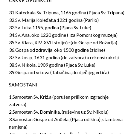
CRKVE U FUNKCIJI
31.Katedrala Sv. Tripuna, 1166 godina (Pjaca Sv. Tripuna)
32.Sv. Marija Koleđat,a 1221 godina (Parilo)
33.Sv. Luka 1195, godina (Pjaca Sv. Luke)
34.Sv. Ana, oko 1220 godine ( iza Pomorskog muzeja)
35.Sv. Klara, XIV-XVII stoljeće (do Gospe od Rožarija)
36.Gospa od zdravlja, oko 1500 godine (zidine)
37.Sv. Josip, 1631 godina (do zatvora) u rekonstrukciji
38.Sv. Nikola, 1909 godina (Pjaca Sv. Luke)
39.Gospa od vrtova,(Tabačina, do dječijeg vrtića)
SAMOSTANI
1.Samostan Sv. Križ,a (porušen prilikom izgradnje
zatvora)
2.Samostan Sv. Dominika, (ruševine uz Sv. Nikolu)
3.Samostan Gospe od Anđela, (Pjaca od kina), stambena
namjena)