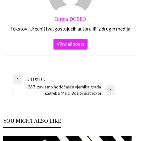
Biram DOBRO
Tekstovi Uredništva, gostujućih autora ili iz drugih medija.
View all posts
Navigacija
U zagrljaju
Previous
287. zavjetno hodočašće vjernika grada
Post
objava
Next
Zagreba Majci Božjoj Bistričkoj
Post
YOU MIGHT ALSO LIKE