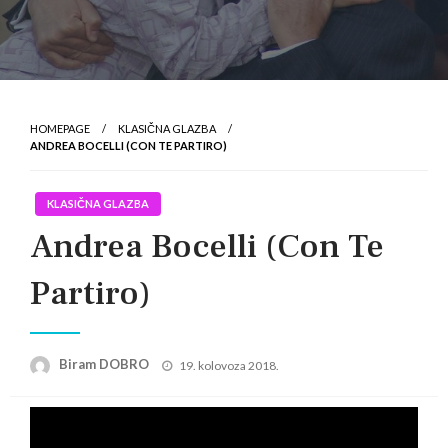
HOMEPAGE
KLASIČNA GLAZBA
ANDREA BOCELLI (CON TE PARTIRO)
KLASIČNA GLAZBA
Andrea Bocelli (Con Te
Partiro)
Posted
Biram DOBRO
19. kolovoza 2018.
on