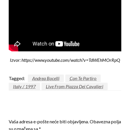
Izvor: https://www.youtube.com/watch?v=TdWEhMOrRpQ
Tagged:
Andrea Bocelli
Con Te Partiro
Italy / 1997
Live From Piazza Dei Cavalieri
LEAVE A RESPONSE
Vaša adresa e-pošte neće biti objavljena.
Obavezna polja
su označena sa
*