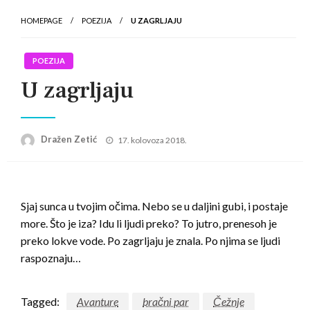
HOMEPAGE
POEZIJA
U ZAGRLJAJU
POEZIJA
U zagrljaju
Posted
Dražen Zetić
17. kolovoza 2018.
on
Sjaj sunca u tvojim očima. Nebo se u daljini gubi, i postaje
more. Što je iza? Idu li ljudi preko? To jutro, prenesoh je
preko lokve vode. Po zagrljaju je znala. Po njima se ljudi
raspoznaju…
Tagged:
Avanture
bračni par
Čežnje