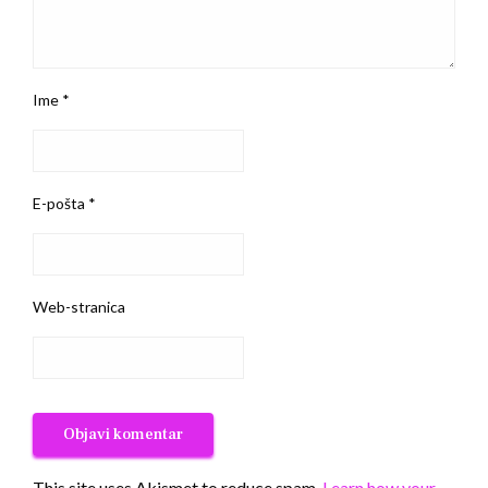
Ime
*
E-pošta
*
Web-stranica
This site uses Akismet to reduce spam.
Learn how your