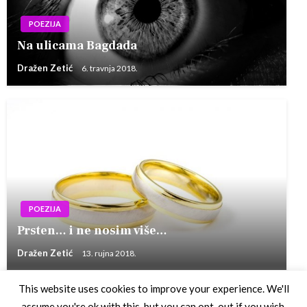
POEZIJA
Na ulicama Bagdada
Dražen Zetić
6. travnja 2018.
POEZIJA
Prsten… i ne nosim više…
Dražen Zetić
13. rujna 2018.
This website uses cookies to improve your experience. We'll
assume you're ok with this, but you can opt-out if you wish.