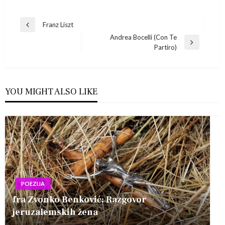
Navigacija
Franz Liszt
Previous
Andrea Bocelli (Con Te
Post
objava
Next
Partiro)
Post
YOU MIGHT ALSO LIKE
POEZIJA
fra Zvonko Benković: Razgovor
jeruzalemskih žena