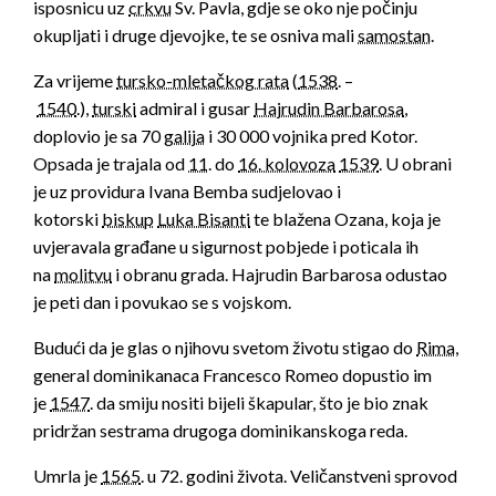
isposnicu uz
crkvu
Sv. Pavla, gdje se oko nje počinju
okupljati i druge djevojke, te se osniva mali
samostan
.
Za vrijeme
tursko-mletačkog rata
(
1538
. –
1540
.),
turski
admiral i gusar
Hajrudin Barbarosa
,
doplovio je sa 70
galija
i 30 000 vojnika pred Kotor.
Opsada je trajala od
11
. do
16. kolovoza
1539
. U obrani
je uz providura Ivana Bemba sudjelovao i
kotorski
biskup
Luka Bisanti
te blažena Ozana, koja je
uvjeravala građane u sigurnost pobjede i poticala ih
na
molitvu
i obranu grada. Hajrudin Barbarosa odustao
je peti dan i povukao se s vojskom.
Budući da je glas o njihovu svetom životu stigao do
Rima
,
general dominikanaca Francesco Romeo dopustio im
je
1547
. da smiju nositi bijeli škapular, što je bio znak
pridržan sestrama drugoga dominikanskoga reda.
Umrla je
1565
. u 72. godini života. Veličanstveni sprovod