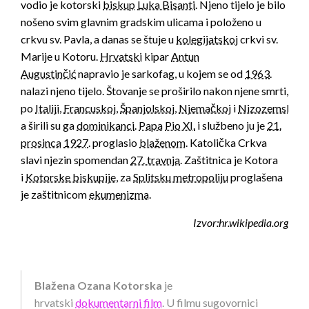
vodio je kotorski
biskup
Luka Bisanti
. Njeno tijelo je bilo
nošeno svim glavnim gradskim ulicama i položeno u
crkvu sv. Pavla, a danas se štuje u
kolegijatskoj
crkvi sv.
Marije u Kotoru.
Hrvatski
kipar
Antun
Augustinčić
napravio je sarkofag, u kojem se od
1963
.
nalazi njeno tijelo. Štovanje se proširilo nakon njene smrti,
po
Italiji
,
Francuskoj
,
Španjolskoj
,
Njemačkoj
i
Nizozemskoj
,
a širili su ga
dominikanci
.
Papa
Pio XI.
i službeno ju je
21.
prosinca
1927
. proglasio
blaženom
. Katolička Crkva
slavi njezin spomendan
27. travnja
. Zaštitnica je Kotora
i
Kotorske biskupije
, za
Splitsku metropoliju
proglašena
je zaštitnicom
ekumenizma
.
Izvor:hr.wikipedia.org
Blažena Ozana Kotorska
je
hrvatski
dokumentarni film
. U filmu sugovornici