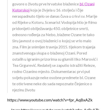
govore o životu prve hrvatske blaženice
bl. Ozani
Kotorskoj
koja je živjela u 16. stoljeću i čije
neraspadnuto tijelo se danas čuva u crkvi sv. Marije
od Rijeke u Kotoru. Scenarist Vodopija htio je filmo
pridonijeti obilježavanju 450. obljetnice smrti,
odnosno rođenja za Nebo, blažene Ozane te tako
širu javnost o ovoj blaženici o kojoj se vrlo malo
zna. Film je snimljen travnja 2015. tijekom trajanja
znanstvenoga skupa o blaženoj Ozani. Pored
ostalih u igranim prizorima su glumili Ilko Marović i
Tea Grgurević. Redatelj se zaputio istražiti Releze,
rodno Ozanino mjesto. Dokumentarac prvi put
svijetu pokazuje neke osobne predmete bl. Ozane
te otkrivene neke do sada nepoznate činjenice o
njezinu životu
https://www.youtube.com/watch?v=fpr_AqBxAZk
Izvor: https://www.youtube.com/watch?v=fpr_AqBxAZk