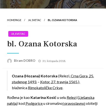
HOMEPAGE
JA, SVETAC
BL. OZANA KOTORSKA
JA, SVETAC
bl. Ozana Kotorska
Posted
Biram DOBRO
31. listopada 2018.
on
Ozana (Hozana) Kotorska
(Relezi,
Crna Gora
,
25.
studenog
1493
. –
Kotor
,
27. travnja
1565
.),
blaženica
Rimokatoličke Crkve
.
Rođena je kao
Katarina Kosić
u selu
Relezi
(
Lješanska
nahija
) kod
Podgorice
u siromašnoj
pravoslavnoj
obitelji