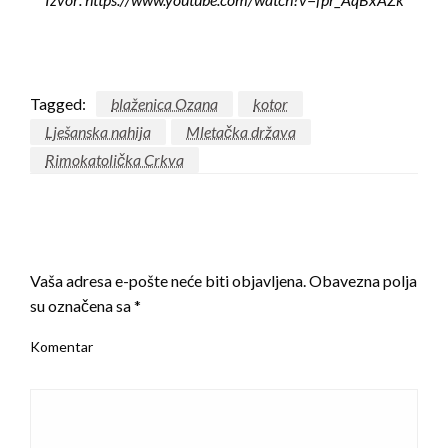
Tagged:
blaženica Ozana
kotor
Lješanska nahija
Mletačka država
Rimokatolička Crkva
LEAVE A RESPONSE
Vaša adresa e-pošte neće biti objavljena.
Obavezna polja
su označena sa
*
Komentar