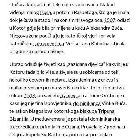
stočara koji su imali tek malo stado ovaca. Nakon
viđenja malog
Isusa
, a potom i Raspetoga, što ga je imala
dok je čuvala stado, i nakon smrti svoga oca,
1507
. odlazi
u
Kotor
gdje je bila primljena u kuću Aleksandra Buća.
Njegova žena poučila ju je katoličkoj vjeri i privela
katoličkim
sakramentima
. Već se tada Katarina isticala
brigom za najsiromašnije.
Ubrzo odlučuje živjeti kao „zazidana djevica“ kakvih je u
Kotoru tada bilo više, a živjele su u sobicama od tek
nekoliko četvornih metara, izgrađenima uz crkvu i s
malim otvorom prema svetištu crkve. To joj i polazi za
rukom
1514
. po savjetu
franjevca
fra Tome Grubonje i
kasnijeg njezina ispovjednika,
dominikanca
Vinka Buća,
te nakon blagoslova kotorskoga
biskupa
Tripuna
Bizantija
. U međuvremenu je postala i dominikanska
trećoredica te primila ime Ozana. Provela je 7 godina u
ćeliji uz kapelu Sv. Bartola, a potom se preselila u