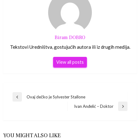
Biram DOBRO
Tekstovi Uredništva, gostujućih autora ili iz drugih medija.
View all posts
Navigacija
Ovaj dečko je Sylvester Stallone
Previous
Post
Ivan Anđelić – Doktor
objava
Next
Post
YOU MIGHT ALSO LIKE