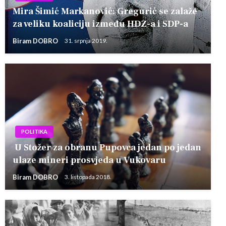
Mira Šimić Markanović‎: Gregurić se zalaže
za veliku koaliciju između HDZ-a i SDP-a
Biram DOBRO
31. srpnja 2019.
POLITIKA
U Stožer za obranu Pupovca jedan po jedan
ulaze mineri prosvjeda u Vukovaru
Biram DOBRO
3. listopada 2018.