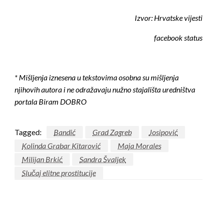
Izvor: Hrvatske vijesti
facebook status
* Mišljenja iznesena u tekstovima osobna su mišljenja
njihovih autora i ne odražavaju nužno stajališta uredništva
portala Biram DOBRO
Tagged:
Bandić
Grad Zagreb
Josipović
Kolinda Grabar Kitarović
Maja Morales
Milijan Brkić
Sandra Švaljek
Slučaj elitne prostitucije
LEAVE A RESPONSE