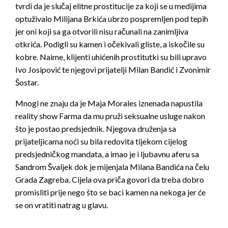
tvrdi da je slučaj elitne prostitucije za koji se u medijima
optuživalo Milijana Brkića ubrzo pospremljen pod tepih
jer oni koji sa ga otvorili nisu računali na zanimljiva
otkrića. Podigli su kamen i očekivali gliste, a iskočile su
kobre. Naime, klijenti uhićenih prostitutki su bili upravo
Ivo Josipović te njegovi prijatelji Milan Bandić i Zvonimir
Šostar.
Mnogi ne znaju da je Maja Morales iznenada napustila
reality show Farma da mu pruži seksualne usluge nakon
što je postao predsjednik. Njegova druženja sa
prijateljicama noći su bila redovita tijekom cijelog
predsjedničkog mandata, a imao je i ljubavnu aferu sa
Sandrom Švaljek dok je mijenjala Milana Bandića na čelu
Grada Zagreba. Cijela ova priča govori da treba dobro
promisliti prije nego što se baci kamen na nekoga jer će
se on vratiti natrag u glavu.