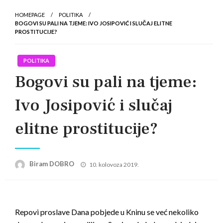
HOMEPAGE
POLITIKA
BOGOVI SU PALI NA TJEME: IVO JOSIPOVIĆ I SLUČAJ ELITNE
PROSTITUCIJE?
POLITIKA
Bogovi su pali na tjeme:
Ivo Josipović i slučaj
elitne prostitucije?
Posted
Biram DOBRO
10. kolovoza 2019.
on
Repovi proslave Dana pobjede u Kninu se već nekoliko