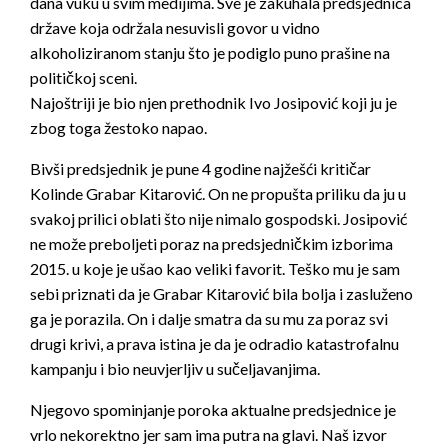
dana vuku u svim medijima. Sve je zakuhala predsjednica
države koja održala nesuvisli govor u vidno
alkoholiziranom stanju što je podiglo puno prašine na
političkoj sceni.
Najoštriji je bio njen prethodnik Ivo Josipović koji ju je
zbog toga žestoko napao.
Bivši predsjednik je pune 4 godine najžešći kritičar
Kolinde Grabar Kitarović. On ne propušta priliku da ju u
svakoj prilici oblati što nije nimalo gospodski. Josipović
ne može preboljeti poraz na predsjedničkim izborima
2015. u koje je ušao kao veliki favorit. Teško mu je sam
sebi priznati da je Grabar Kitarović bila bolja i zasluženo
ga je porazila. On i dalje smatra da su mu za poraz svi
drugi krivi, a prava istina je da je odradio katastrofalnu
kampanju i bio neuvjerljiv u sučeljavanjima.
Njegovo spominjanje poroka aktualne predsjednice je
vrlo nekorektno jer sam ima putra na glavi. Naš izvor