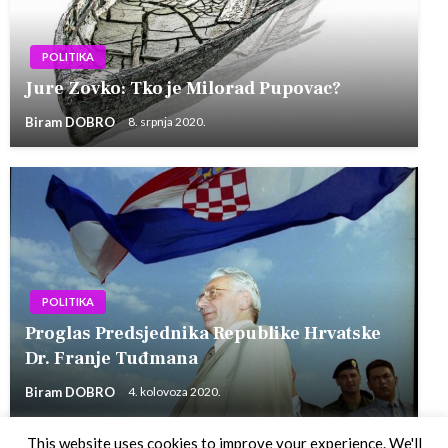
POLITIKA
Jure Zovko: Tko je Milorad Pupovac?
Biram DOBRO
8. srpnja 2020.
POLITIKA
Proglas Predsjednika Republike Hrvatske
Dr. Franje Tuđmana
Biram DOBRO
4. kolovoza 2020.
This website uses cookies to improve your experience. We'll