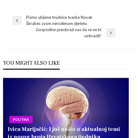
Navigacija
Pismo ubijene trudnice Ivanke Novak
Previous
Škrabec svom nerođenom djetetu
Post
objava
Gospodine preobrazi nas da se ne bi
Next
uobrazili!
Post
YOU MIGHT ALSO LIKE
POLITIKA
Ivica Marijačić: I još nešto o aktualnoj temi
iz novog broja Hrvatskoga tjednika