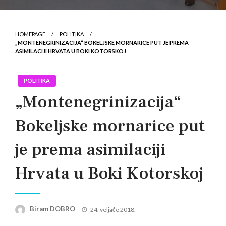
HOMEPAGE
POLITIKA
„MONTENEGRINIZACIJA“ BOKELJSKE MORNARICE PUT JE PREMA
ASIMILACIJI HRVATA U BOKI KOTORSKOJ
POLITIKA
„Montenegrinizacija“
Bokeljske mornarice put
je prema asimilaciji
Hrvata u Boki Kotorskoj
Posted
Biram DOBRO
24. veljače 2018.
on