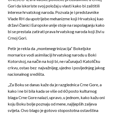
Gori da iskoriste svoj položaj u vlasti kako bi zaštitili
interese hrvatskog naroda. Pozvala je i predstavnike
Vlade RH da upotrijebe mehanizme koji Hrvatskoj kao
državi članici Europske unije stoje na raspolaganju kako
bi se prestala zatirati prava hrvatskog naroda koji živi u
Crnoj Gori.
Petir je rekla da „montenegrinizacija“ Bokeljske
mornarice vodi asimilaciji hrvatskog narodu u Boki
Kotorskoj, na način na koji bi, ne računajući Katoličku
crkvu, ostao bez najvažnijeg, ujedno i posljednjeg jakog
nacionalnog središta.
„Za Boku se danas kaže da je razglednica Crne Gore, a
kako i ne bi bila kada se više od 60 posto kulturnog
blaga Crne Gore nalazi, upravo, u jednom, kako kažu oni
koju Boku bolje poznaju od mene, najljepših zaljeva
svijeta. Ovo blago je gotovo stopostotna ostavština