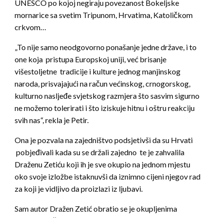
UNESCO po kojoj negiraju povezanost Bokeljske
mornarice sa svetim Tripunom, Hrvatima, Katoličkom
crkvom…
„To nije samo neodgovorno ponašanje jedne države, i to
one koja pristupa Europskoj uniji, već brisanje
višestoljetne tradicije i kulture jednog manjinskog
naroda, prisvajajući na račun većinskog, crnogorskog,
kulturno nasljeđe svjetskog razmjera što sasvim sigurno
ne možemo tolerirati i što iziskuje hitnu i oštru reakciju
svih nas“, rekla je Petir.
Ona je pozvala na zajedništvo podsjetivši da su Hrvati
pobjeđivali kada su se držali zajedno te je zahvalila
Draženu Zetiću koji ih je sve okupio na jednom mjestu
oko svoje izložbe istaknuvši da iznimno cijeni njegov rad
za koji je vidljivo da proizlazi iz ljubavi.
Sam autor Dražen Zetić obratio se je okupljenima