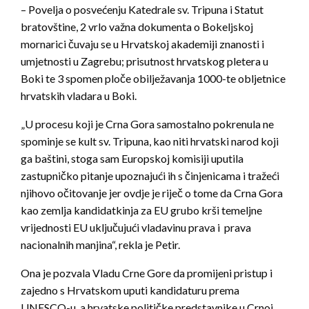
– Povelja o posvećenju Katedrale sv. Tripuna i Statut
bratovštine, 2 vrlo važna dokumenta o Bokeljskoj
mornarici čuvaju se u Hrvatskoj akademiji znanosti i
umjetnosti u Zagrebu; prisutnost hrvatskog pletera u
Boki te 3 spomen ploče obilježavanja 1000-te obljetnice
hrvatskih vladara u Boki.
„U procesu koji je Crna Gora samostalno pokrenula ne
spominje se kult sv. Tripuna, kao niti hrvatski narod koji
ga baštini, stoga sam Europskoj komisiji uputila
zastupničko pitanje upoznajući ih s činjenicama i tražeći
njihovo očitovanje jer ovdje je riječ o tome da Crna Gora
kao zemlja kandidatkinja za EU grubo krši temeljne
vrijednosti EU uključujući vladavinu prava i prava
nacionalnih manjina“, rekla je Petir.
Ona je pozvala Vladu Crne Gore da promijeni pristup i
zajedno s Hrvatskom uputi kandidaturu prema
UNESCO-u, a hrvatske političke predstavnike u Crnoj