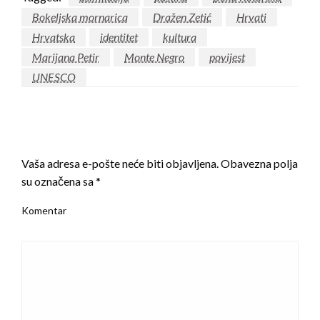
Bokeljska mornarica
Dražen Zetić
Hrvati
Hrvatska
identitet
kultura
Marijana Petir
Monte Negro
povijest
UNESCO
LEAVE A RESPONSE
Vaša adresa e-pošte neće biti objavljena.
Obavezna polja
su označena sa
*
Komentar