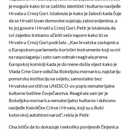
je moguće kako bi se zaštitio identitet i kulturno nasljeđe
Hrvata u Crnoj Gori. Istaknula je kako je žalosti kada čuje
da se Hrvati izvan domovine osjećaju zaboravljenima, a
to joj govore i Hrvati u Crnoj Gori. Petir je istaknula da
svi zajedno trebamo učiniti veće napore kako bi se
Hrvate u Crnoj Gori podržalo. „Kao hrvatska zastupnica
u Europskom parlamentu koristim instrumente koji su mi
na raspolaganju i zato sam odmah reagirala prema
Europskoj komisiji kada je do mene došla vijest kako je
Vlada Crne Gore odlučila Bokeljsku mornaricu, najstariju
pomorsku instituciju na svijetu, samostalno bez
Hrvatske uvrstiti na UNESCO-ov popis nematerijalne
kulturne baštine čovječanstva. Reagirala sam jer je
Bokeljska mornarica nematerijalno kulturno i duhovno
nasljeđe Katoličke Crkve i Hrvata, koji su u Boki
kotorskoj autohtoni narod“, rekla je Petir.
Ona ističe da to dokazuje i nekoliko povijesnih činjenica