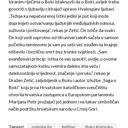
biranim riječima o Boki istaknuvši da o Boki, uvijek treba
govoriti s ljubavlju citirajući upravo Hvalospjev ljubavi.
„Težnja ka nepatvorenoj Istini jedini je put koji može
doprinijeti ostvarivanju ljudskijih međuljudskih odnosa,
suživota i poštovanja“, rekao je Zetić. On ističe da svaki
čin koji vodi suprotno od tih univerzalnih načela u samom
početku neminovno je sam po sebi već osuđen na krajnje
ništavilo i bezličnu smrt bez trunke svjetlosti. „Sam
evanđeoski princip: Istina će vas spasiti!, ovdje, u ovome
samozatajnom kutku svemira daleko ima veću i
dalekosežniju vrijednost, značenje i poruku“, rekao je
Dražen Zetić, zaljubljenik u Boku i autor izložbe „Saga o
Boki“ koju je na Hrvatskom katoličkom sveučilištu
otvorila hrvatska zastupnica u Europskom parlamentu
Marijana Petir pružajući još jednom i na takav simboličan
način podršku hrvatskom narodu u Crnoj Gori .
Tagged:
asimilacija
baština
Boka Kotorska