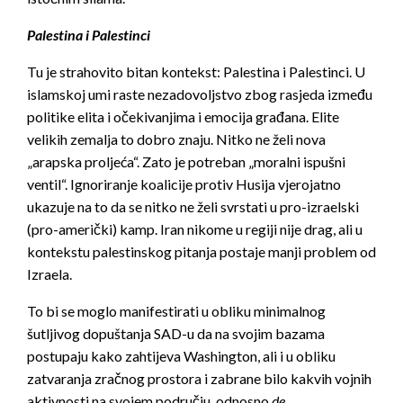
Palestina i Palestinci
Tu je strahovito bitan kontekst: Palestina i Palestinci. U
islamskoj umi raste nezadovoljstvo zbog rasjeda između
politike elita i očekivanjima i emocija građana. Elite
velikih zemalja to dobro znaju. Nitko ne želi nova
„arapska proljeća“. Zato je potreban „moralni ispušni
ventil“. Ignoriranje koalicije protiv Husija vjerojatno
ukazuje na to da se nitko ne želi svrstati u pro-izraelski
(pro-američki) kamp. Iran nikome u regiji nije drag, ali u
kontekstu palestinskog pitanja postaje manji problem od
Izraela.
To bi se moglo manifestirati u obliku minimalnog
šutljivog dopuštanja SAD-u da na svojim bazama
postupaju kako zahtijeva Washington, ali i u obliku
zatvaranja zračnog prostora i zabrane bilo kakvih vojnih
aktivnosti na svojem području, odnosno
de