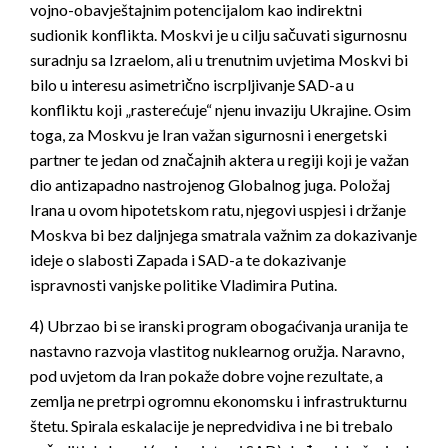
vojno-obavještajnim potencijalom kao indirektni
sudionik konflikta. Moskvi je u cilju sačuvati sigurnosnu
suradnju sa Izraelom, ali u trenutnim uvjetima Moskvi bi
bilo u interesu asimetrično iscrpljivanje SAD-a u
konfliktu koji „rasterećuje“ njenu invaziju Ukrajine. Osim
toga, za Moskvu je Iran važan sigurnosni i energetski
partner te jedan od značajnih aktera u regiji koji je važan
dio antizapadno nastrojenog Globalnog juga. Položaj
Irana u ovom hipotetskom ratu, njegovi uspjesi i držanje
Moskva bi bez daljnjega smatrala važnim za dokazivanje
ideje o slabosti Zapada i SAD-a te dokazivanje
ispravnosti vanjske politike Vladimira Putina.
4) Ubrzao bi se iranski program obogaćivanja uranija te
nastavno razvoja vlastitog nuklearnog oružja. Naravno,
pod uvjetom da Iran pokaže dobre vojne rezultate, a
zemlja ne pretrpi ogromnu ekonomsku i infrastrukturnu
štetu. Spirala eskalacije je nepredvidiva i ne bi trebalo