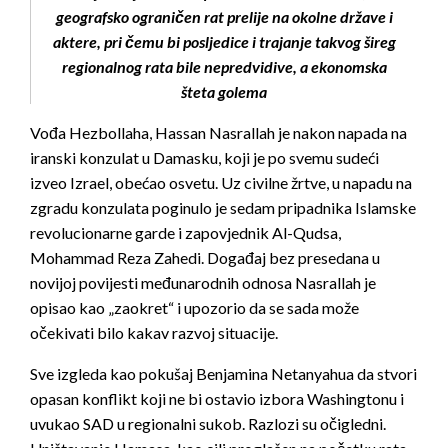
geografsko ograničen rat prelije na okolne države i
aktere, pri čemu bi posljedice i trajanje takvog šireg
regionalnog rata bile nepredvidive, a ekonomska
šteta golema
Vođa Hezbollaha, Hassan Nasrallah je nakon napada na
iranski konzulat u Damasku, koji je po svemu sudeći
izveo Izrael, obećao osvetu. Uz civilne žrtve, u napadu na
zgradu konzulata poginulo je sedam pripadnika Islamske
revolucionarne garde i zapovjednik Al-Qudsa,
Mohammad Reza Zahedi. Događaj bez presedana u
novijoj povijesti međunarodnih odnosa Nasrallah je
opisao kao „zaokret“ i upozorio da se sada može
očekivati bilo kakav razvoj situacije.
Sve izgleda kao pokušaj Benjamina Netanyahua da stvori
opasan konflikt koji ne bi ostavio izbora Washingtonu i
uvukao SAD u regionalni sukob. Razlozi su očigledni.