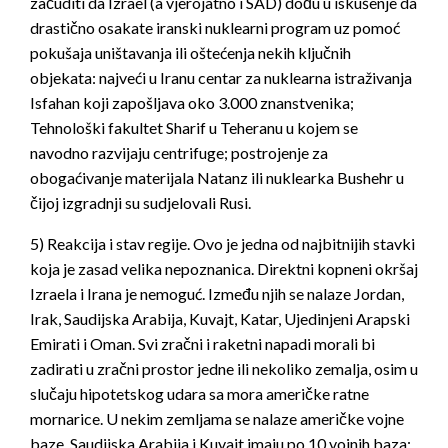
začuditi da Izrael (a vjerojatno i SAD) dođu u iskušenje da
drastično osakate iranski nuklearni program uz pomoć
pokušaja uništavanja ili oštećenja nekih ključnih
objekata: najveći u Iranu centar za nuklearna istraživanja
Isfahan koji zapošljava oko 3.000 znanstvenika;
Tehnološki fakultet Sharif u Teheranu u kojem se
navodno razvijaju centrifuge; postrojenje za
obogaćivanje materijala Natanz ili nuklearka Bushehr u
čijoj izgradnji su sudjelovali Rusi.
5) Reakcija i stav regije. Ovo je jedna od najbitnijih stavki
koja je zasad velika nepoznanica. Direktni kopneni okršaj
Izraela i Irana je nemoguć. Između njih se nalaze Jordan,
Irak, Saudijska Arabija, Kuvajt, Katar, Ujedinjeni Arapski
Emirati i Oman. Svi zračni i raketni napadi morali bi
zadirati u zračni prostor jedne ili nekoliko zemalja, osim u
slučaju hipotetskog udara sa mora američke ratne
mornarice. U nekim zemljama se nalaze američke vojne
baze. Saudijska Arabija i Kuvajt imaju po 10 vojnih baza;