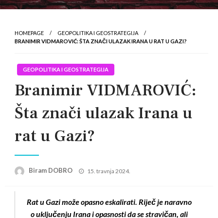
HOMEPAGE
GEOPOLITIKA I GEOSTRATEGIJA
BRANIMIR VIDMAROVIĆ: ŠTA ZNAČI ULAZAK IRANA U RAT U GAZI?
GEOPOLITIKA I GEOSTRATEGIJA
Branimir VIDMAROVIĆ:
Šta znači ulazak Irana u
rat u Gazi?
Posted
Biram DOBRO
15. travnja 2024.
on
Rat u Gazi može opasno eskalirati. Riječ je naravno
o uključenju Irana i opasnosti da se stravičan, ali