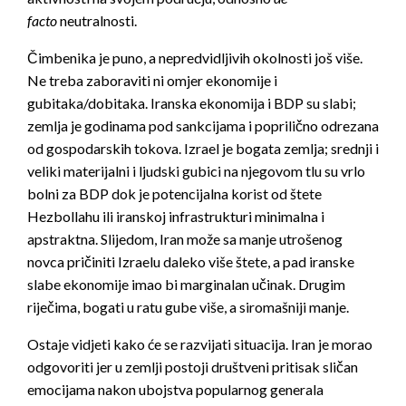
facto
neutralnosti.
Čimbenika je puno, a nepredvidljivih okolnosti još više.
Ne treba zaboraviti ni omjer ekonomije i
gubitaka/dobitaka. Iranska ekonomija i BDP su slabi;
zemlja je godinama pod sankcijama i poprilično odrezana
od gospodarskih tokova. Izrael je bogata zemlja; srednji i
veliki materijalni i ljudski gubici na njegovom tlu su vrlo
bolni za BDP dok je potencijalna korist od štete
Hezbollahu ili iranskoj infrastrukturi minimalna i
apstraktna. Slijedom, Iran može sa manje utrošenog
novca pričiniti Izraelu daleko više štete, a pad iranske
slabe ekonomije imao bi marginalan učinak. Drugim
riječima, bogati u ratu gube više, a siromašniji manje.
Ostaje vidjeti kako će se razvijati situacija. Iran je morao
odgovoriti jer u zemlji postoji društveni pritisak sličan
emocijama nakon ubojstva popularnog generala