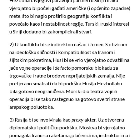
Hezbollah. Njegovi paravojni partneri u Siriji i Iraku
vjerojatno bi počeli gađati američke (i općenito zapadne)
mete, što bi naglo proširilo geografiju konflikta i
povećalo kaos i nestabilnost regije. Turski i ruski interesi
u Siriji dodatno bi zakomplicirali stvari.
2) U konfliktu bi se indirektno našao i Jemen. S obzirom
na ideološku sličnosti i kompatibilnost sa Iranom i
šijitskim pokretima, Husi bi se vrlo vjerojatno odvažili na
jače vojne operacije i
de facto
pomorsku blokadu za
trgovačke i ratne brodove neprijateljskih zemalja. Nije
pretjerano smatrati da bi podrška Husija Hezbollahu
bila gotovo neograničena. Morski dio teatra vojnih
operacija bi se tako rastegnuo na gotovo sve tri strane
arapskog poluotoka.
3) Rusija bi se involvirala kao
proxy
akter. Uz otvorenu
diplomatsku i političku podršku, Moskva bi vjerojatno
pomagala Iranu sa raketama, plaćenicima, instruktorima i