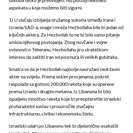
sukoba teško je predvidjeti. No postoji nekoliko
aspekata u koje možemo biti sigurni.
1) U slučaju izbijanja oružanog sukoba između Irana i
Izraela/SAD-a, snage i mreža Hezbollaha bile bi jedan od
ključnih aktera. Za Hezbollah to ne bi bilo samo pitanje
smisla njihovog postojanja. Zbog novčane i vojne
ovisnosti o Teheranu, Hezbollahu je u strateškom
interesu da zaštiti Iran od posrnuća ili velikih gubitaka.
Smatra se da je Hezbollah najbolje naoružani nedržavni
akter na svijetu. Prema nekim procjenama, pokret
raspolaže sa gotovo 200.000 raketa koje su uperene
prema Izraelu i drugim metama. Iz Libanona bi bilo
ispaljeno mnoštvo raketa koje bi preopteretile izraelski
proturaketni sustav i prouzročile značajnu
infrastrukturnu, civilnu i ekonomsku štetu.
Izraelski udari po Libanonu tek bi djelomično osakatili