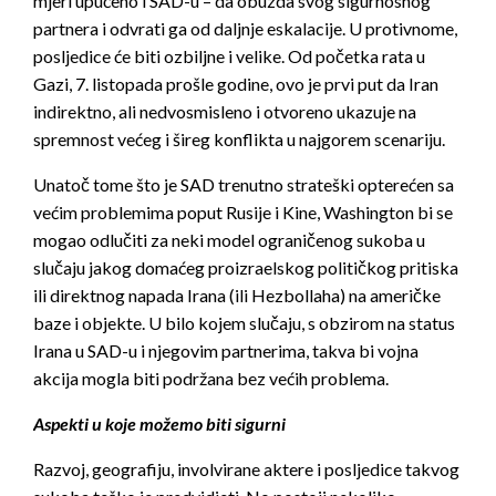
mjeri upućeno i SAD-u – da obuzda svog sigurnosnog
partnera i odvrati ga od daljnje eskalacije. U protivnome,
posljedice će biti ozbiljne i velike. Od početka rata u
Gazi, 7. listopada prošle godine, ovo je prvi put da Iran
indirektno, ali nedvosmisleno i otvoreno ukazuje na
spremnost većeg i šireg konflikta u najgorem scenariju.
Unatoč tome što je SAD trenutno strateški opterećen sa
većim problemima poput Rusije i Kine, Washington bi se
mogao odlučiti za neki model ograničenog sukoba u
slučaju jakog domaćeg proizraelskog političkog pritiska
ili direktnog napada Irana (ili Hezbollaha) na američke
baze i objekte. U bilo kojem slučaju, s obzirom na status
Irana u SAD-u i njegovim partnerima, takva bi vojna
akcija mogla biti podržana bez većih problema.
Aspekti u koje možemo biti sigurni
Razvoj, geografiju, involvirane aktere i posljedice takvog