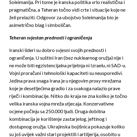
Soleimanija. Pri tome je iranska politika vrlo realistična i
pragmatična, a Teheran točno vidi crte i situacije koje ne
želi prelaziti. Odgovor za ubojstvo Soleimanija bio je
asimetrično blag i simboličan.
Teheran svjestan prednosti i ograničenja
Iranski lideri su dobro svjesni svojih prednosti i
ograničenja. U suštini Iran (bez nuklearnog oružja) nije i
ne može biti egzistencijalna prijetnja ni Izraelu, ni SAD-u.
Vojni proračuni i tehnološki kapaciteti su neusporedivi.
Jedina prava snaga Irana je u njegovim
proxy
mrežama
koje je desetljećima gradio i za svakoga nalazio prave
riječi i kombinacije. Nitko do kraja ne zna koliko je točno
velika iranska vojna mreža utjecaja. Konzervativne
ocjene počinju sa 250.000 ljudi. Druga dobitna
kombinacija je korištenje zastarjelog, jeftinog i
dostupnog oružja. Ukrajinska bojišnica pokazuje koliko
su još uvijek važni stari projektili i artiljerija, osobito u