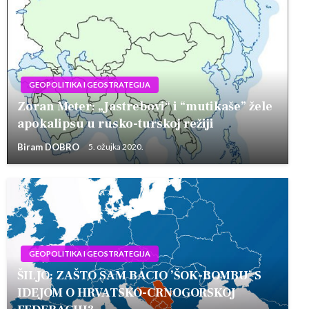
GEOPOLITIKA I GEOSTRATEGIJA
Zoran Meter: „Jastrebovi“ i “mutikaše” žele
apokalipsu u rusko-turskoj režiji
Biram DOBRO
5. ožujka 2020.
GEOPOLITIKA I GEOSTRATEGIJA
ŠILJO: ZAŠTO SAM BACIO ’ŠOK-BOMBU’ S
IDEJOM O HRVATSKO-CRNOGORSKOJ