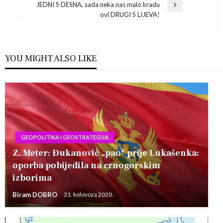
objava
JEDNI S DESNA, sada neka nas malo kradu
Next
ovi DRUGI S LIJEVA!
Post
YOU MIGHT ALSO LIKE
GEOPOLITIKA I GEOSTRATEGIJA
Z. Meter: Đukanović „pao“ prije Lukašenka:
oporba pobijedila na crnogorskim
izborima
Biram DOBRO
31. kolovoza 2020.