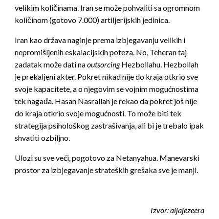
velikim količinama. Iran se može pohvaliti sa ogromnom
količinom (gotovo 7.000) artiljerijskih jedinica.
Iran kao država naginje prema izbjegavanju velikih i
nepromišljenih eskalacijskih poteza. No, Teheran taj
zadatak može dati na
outsorcing
Hezbollahu. Hezbollah
je prekaljeni akter. Pokret nikad nije do kraja otkrio sve
svoje kapacitete, a o njegovim se vojnim mogućnostima
tek nagađa. Hasan Nasrallah je rekao da pokret još nije
do kraja otkrio svoje mogućnosti. To može biti tek
strategija psihološkog zastrašivanja, ali bi je trebalo ipak
shvatiti ozbiljno.
Ulozi su sve veći, pogotovo za Netanyahua. Manevarski
prostor za izbjegavanje strateških grešaka sve je manji.
Izvor: aljajezeera