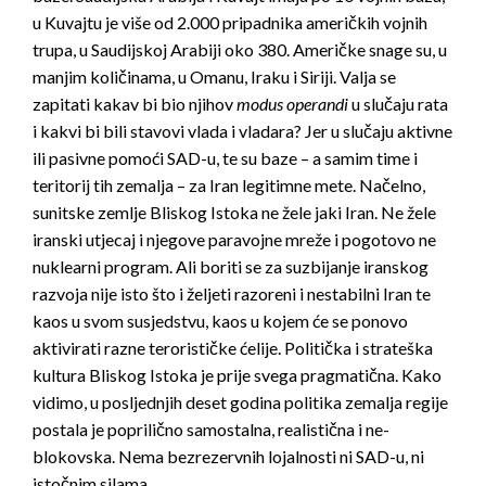
u Kuvajtu je više od 2.000 pripadnika američkih vojnih
trupa, u Saudijskoj Arabiji oko 380. Američke snage su, u
manjim količinama, u Omanu, Iraku i Siriji. Valja se
zapitati kakav bi bio njihov
modus operandi
u slučaju rata
i kakvi bi bili stavovi vlada i vladara? Jer u slučaju aktivne
ili pasivne pomoći SAD-u, te su baze – a samim time i
teritorij tih zemalja – za Iran legitimne mete. Načelno,
sunitske zemlje Bliskog Istoka ne žele jaki Iran. Ne žele
iranski utjecaj i njegove paravojne mreže i pogotovo ne
nuklearni program. Ali boriti se za suzbijanje iranskog
razvoja nije isto što i željeti razoreni i nestabilni Iran te
kaos u svom susjedstvu, kaos u kojem će se ponovo
aktivirati razne terorističke ćelije. Politička i strateška
kultura Bliskog Istoka je prije svega pragmatična. Kako
vidimo, u posljednjih deset godina politika zemalja regije
postala je poprilično samostalna, realistična i ne-
blokovska. Nema bezrezervnih lojalnosti ni SAD-u, ni
istočnim silama.