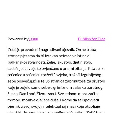
Powered by
Issuu
Publish for Free
Zetić je prevođeni i nagrađivani pjesnik. On ne treba
stotine pjesama da bi izrekao neizrecive istine o
balkanskoj stvarnosti. Želje, iskustvo, djetinjstvo,
sadašnjost sve je to ovjenčano u prizmi pitanja. Pita se iz
rečenice u rečenicu tražeći čovjeka, tražeći izgubljenog
sebe posvećujući si te 36 stranica zabrinutosti za društvo
koje je pojelo samo sebe u grimiznom zalasku barutnog
Sunca. Dan i noć. Život i smrt. Sve jednom mora zaći u
mrmoru molitve ojađene duše. I kome da se ispovijedi
pjesnik u svoj svojoj intelektualnoj snazi koju otupljuje
ulica? Nitko smo ako si dozvolimo ništavilo, a Zetić to ne