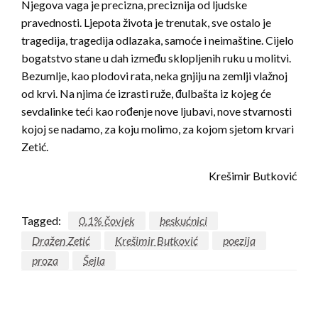
Njegova vaga je precizna, preciznija od ljudske
pravednosti. Ljepota života je trenutak, sve ostalo je
tragedija, tragedija odlazaka, samoće i neimaštine. Cijelo
bogatstvo stane u dah između sklopljenih ruku u molitvi.
Bezumlje, kao plodovi rata, neka gnjiju na zemlji vlažnoj
od krvi. Na njima će izrasti ruže, đulbašta iz kojeg će
sevdalinke teći kao rođenje nove ljubavi, nove stvarnosti
kojoj se nadamo, za koju molimo, za kojom sjetom krvari
Zetić.
Krešimir Butković
Tagged:
0.1% čovjek
beskućnici
Dražen Zetić
Krešimir Butković
poezija
proza
Šejla