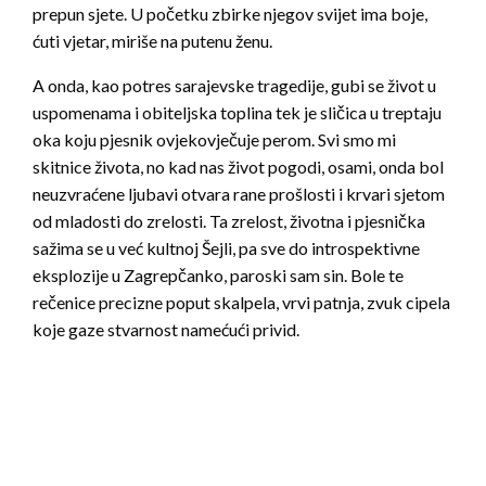
prepun sjete. U početku zbirke njegov svijet ima boje,
ćuti vjetar, miriše na putenu ženu.
A onda, kao potres sarajevske tragedije, gubi se život u
uspomenama i obiteljska toplina tek je sličica u treptaju
oka koju pjesnik ovjekovječuje perom. Svi smo mi
skitnice života, no kad nas život pogodi, osami, onda bol
neuzvraćene ljubavi otvara rane prošlosti i krvari sjetom
od mladosti do zrelosti. Ta zrelost, životna i pjesnička
sažima se u već kultnoj Šejli, pa sve do introspektivne
eksplozije u Zagrepčanko, paroski sam sin. Bole te
rečenice precizne poput skalpela, vrvi patnja, zvuk cipela
koje gaze stvarnost namećući privid.