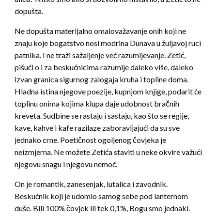
dopušta.
Ne dopušta materijalno omalovažavanje onih koji ne
znaju koje bogatstvo nosi modrina Dunava u žuljavoj ruci
patnika. I ne traži sažaljenje već razumijevanje. Zetić,
pišući o i za beskućnicima razumije daleko više, daleko
izvan granica sigurnog zalogaja kruha i topline doma.
Hladna istina njegove poezije, kupnjom knjige, podarit će
toplinu onima kojima klupa daje udobnost bračnih
kreveta. Sudbine se rastaju i sastaju, kao što se regije,
kave, kahve i kafe razilaze zaboravljajući da su sve
jednako crne. Poetičnost ogoljenog čovjeka je
neizmjerna. Ne možete Zetića staviti u neke okvire važući
njegovu snagu i njegovu nemoć.
On je romantik, zanesenjak, lutalica i zavodnik.
Beskućnik koji je udomio samog sebe pod lanternom
duše. Bili 100% čovjek ili tek 0,1%, Bogu smo jednaki.