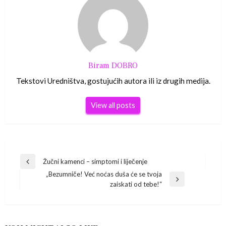
Biram DOBRO
Tekstovi Uredništva, gostujućih autora ili iz drugih medija.
View all posts
Navigacija
Žučni kamenci – simptomi i liječenje
Previous
„Bezumniče! Već noćas duša će se tvoja
Post
objava
Next
zaiskati od tebe!“
Post