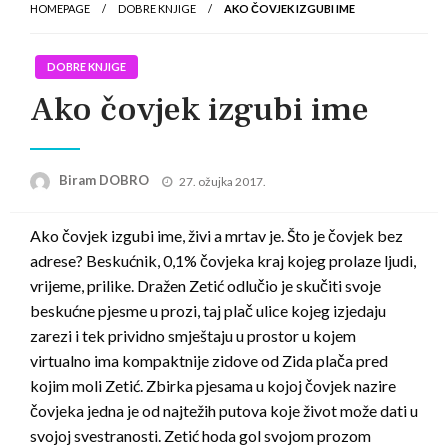
HOMEPAGE
DOBRE KNJIGE
AKO ČOVJEK IZGUBI IME
DOBRE KNJIGE
Ako čovjek izgubi ime
Posted
Biram DOBRO
27. ožujka 2017.
on
Ako čovjek izgubi ime, živi a mrtav je. Što je čovjek bez
adrese? Beskućnik, 0,1% čovjeka kraj kojeg prolaze ljudi,
vrijeme, prilike. Dražen Zetić odlučio je skučiti svoje
beskućne pjesme u prozi, taj plač ulice kojeg izjedaju
zarezi i tek prividno smještaju u prostor u kojem
virtualno ima kompaktnije zidove od Zida plača pred
kojim moli Zetić. Zbirka pjesama u kojoj čovjek nazire
čovjeka jedna je od najtežih putova koje život može dati u
svojoj svestranosti. Zetić hoda gol svojom prozom