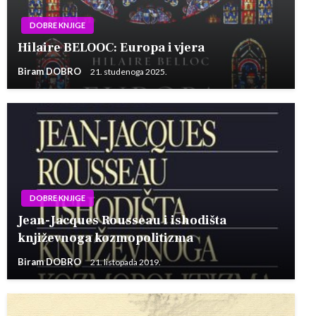
DOBRE KNJIGE
Hilaire BELOOC: Europa i vjera
Biram DOBRO
21. studenoga 2025.
DOBRE KNJIGE
Jean-Jacques Rousseau i ishodišta
književnoga kozmopolitizma
Biram DOBRO
21. listopada 2019.