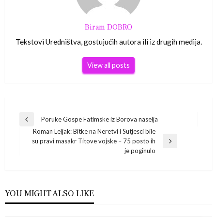
Biram DOBRO
Tekstovi Uredništva, gostujućih autora ili iz drugih medija.
View all posts
Navigacija
Poruke Gospe Fatimske iz Borova naselja
Previous
Roman Leljak: Bitke na Neretvi i Sutjesci bile
Post
objava
su pravi masakr Titove vojske – 75 posto ih
Next
je poginulo
Post
YOU MIGHT ALSO LIKE