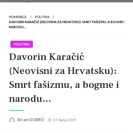
HOMEPAGE
POLITIKA
DAVORIN KARAČIĆ (NEOVISNI ZA HRVATSKU): SMRT FAŠIZMU, A BOGME I
NARODU…
POLITIKA
Davorin Karačić
(Neovisni za Hrvatsku):
Smrt fašizmu, a bogme i
narodu…
Posted
Biram DOBRO
17. lipnja 2019.
on