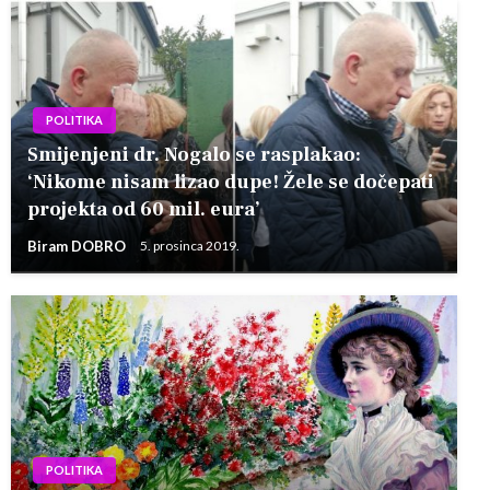
POLITIKA
Smijenjeni dr. Nogalo se rasplakao:
‘Nikome nisam lizao dupe! Žele se dočepati
projekta od 60 mil. eura’
Biram DOBRO
5. prosinca 2019.
POLITIKA