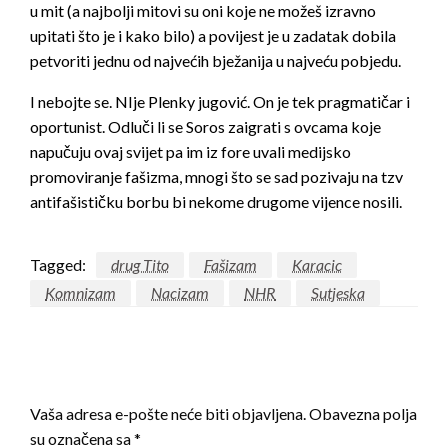
u mit (a najbolji mitovi su oni koje ne možeš izravno
upitati što je i kako bilo) a povijest je u zadatak dobila
petvoriti jednu od najvećih bježanija u najveću pobjedu.
I nebojte se. NIje Plenky jugović. On je tek pragmatičar i
oportunist. Odluči li se Soros zaigrati s ovcama koje
napučuju ovaj svijet pa im iz fore uvali medijsko
promoviranje fašizma, mnogi što se sad pozivaju na tzv
antifašističku borbu bi nekome drugome vijence nosili.
Tagged:
drug Tito
Fašizam
Karacic
Komnizam
Nacizam
NHR
Sutjeska
LEAVE A RESPONSE
Vaša adresa e-pošte neće biti objavljena.
Obavezna polja
su označena sa
*