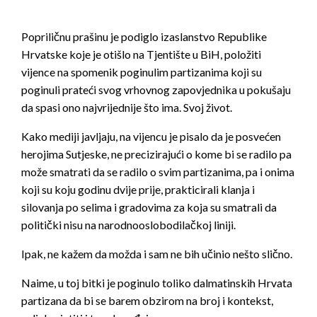
Popriličnu prašinu je podiglo izaslanstvo Republike
Hrvatske koje je otišlo na Tjentište u BiH, položiti
vijence na spomenik poginulim partizanima koji su
poginuli prateći svog vrhovnog zapovjednika u pokušaju
da spasi ono najvrijednije što ima. Svoj život.
Kako mediji javljaju, na vijencu je pisalo da je posvećen
herojima Sutjeske, ne precizirajući o kome bi se radilo pa
može smatrati da se radilo o svim partizanima, pa i onima
koji su koju godinu dvije prije, prakticirali
klanja i
silovanja po selima i gradovima za koja su smatrali da
politički nisu na narodnooslobodilačkoj liniji.
Ipak, ne kažem da možda i sam ne bih učinio nešto slično.
Naime, u toj bitki je poginulo toliko dalmatinskih Hrvata
partizana da bi se barem obzirom na broj i kontekst,