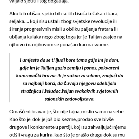
valjalo sjetiti i tog događaja.
Ako bih otišao, sjetio bih se tih tisuća težaka, ribara,
seljaka…. koji nisu ustali zbog svjetske revolucije ili
širenja progresivnih misli u obliku paljenja fratara ili
ubijanja kulaka nego zbog toga jer je Talijan zasjeo na
njihovo i na njihovom se ponašao kao na svome.
I umjesto da se ti ljudi bore tamo gdje im je dom,
gdje im je Talijan gazio zemlju i ponos, pokvareni
kumrovački bravac ih je vukao za sobom, znajući da
su najbolji borci, da čuvaju njegovu odebljalu
stražnjicu i želudac željan svakakvih svjetovnih
salonskih zadovoljstava.
Omašćeni bravac je, što nije tajna, mislio samo na sebe.
Kao što je, dok je još bio kezme, prodao sve bivše
drugove i konkurente u partiji, koji su zahvaljujući njemu
otišli vragu za kurira, kao što je prašio drugu dok su mu