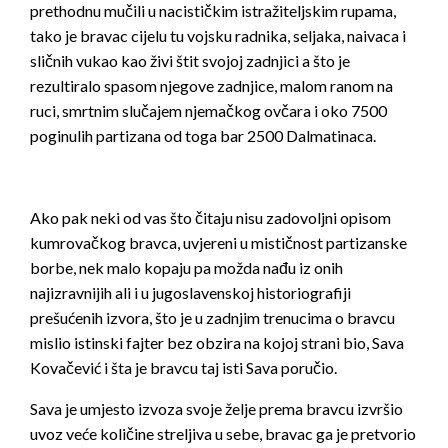
prethodnu mučili u nacističkim istražiteljskim rupama,
tako je bravac cijelu tu vojsku radnika, seljaka, naivaca i
sličnih vukao kao živi štit svojoj zadnjici a što je
rezultiralo spasom njegove zadnjice, malom ranom na
ruci, smrtnim slučajem njemačkog ovčara i oko 7500
poginulih partizana od toga bar 2500 Dalmatinaca.
Ako pak neki od vas što čitaju nisu zadovoljni opisom
kumrovačkog bravca, uvjereni u mističnost partizanske
borbe, nek malo kopaju pa možda nađu iz onih
najizravnijih ali i u jugoslavenskoj historiografiji
prešućenih izvora, što je u zadnjim trenucima o bravcu
mislio istinski fajter bez obzira na kojoj strani bio, Sava
Kovačević i šta je bravcu taj isti Sava poručio.
Sava je umjesto izvoza svoje želje prema bravcu izvršio
uvoz veće količine streljiva u sebe, bravac ga je pretvorio