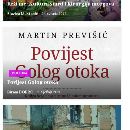
Reži me: Kultura smrti i kirurgija mozgova
Slavica Mustapić
24. svibnja 2017.
POLITIKA
Povijest Golog otoka
Biram DOBRO
2. siječnja 2020.