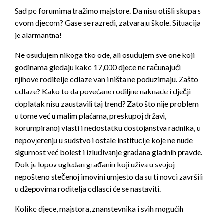
Sad po forumima tražimo majstore. Da nisu otišli skupa s
ovom djecom? Gase se razredi, zatvaraju škole. Situacija
je alarmantna!
Ne osuđujem nikoga tko ode, ali osuđujem sve one koji
godinama gledaju kako 17,000 djece ne računajući
njihove roditelje odlaze van i ništa ne poduzimaju. Zašto
odlaze? Kako to da povećane rodiljne naknade i dječji
doplatak nisu zaustavili taj trend? Zato što nije problem
u tome već u malim plaćama, preskupoj državi,
korumpiranoj vlasti i nedostatku dostojanstva radnika, u
nepovjerenju u sudstvo i ostale institucije koje ne nude
sigurnost već bolest i izluđivanje građana gladnih pravde.
Dok je lopov ugledan građanin koji uživa u svojoj
nepošteno stečenoj imovini umjesto da su ti novci završili
u džepovima roditelja odlasci će se nastaviti.
Koliko djece, majstora, znanstevnika i svih mogućih