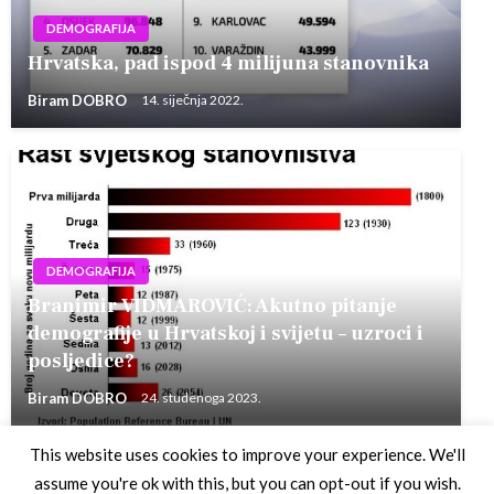
DEMOGRAFIJA
Hrvatska, pad ispod 4 milijuna stanovnika
Biram DOBRO
14. siječnja 2022.
DEMOGRAFIJA
Branimir VIDMAROVIĆ: Akutno pitanje
demografije u Hrvatskoj i svijetu – uzroci i
posljedice?
Biram DOBRO
24. studenoga 2023.
This website uses cookies to improve your experience. We'll
assume you're ok with this, but you can opt-out if you wish.