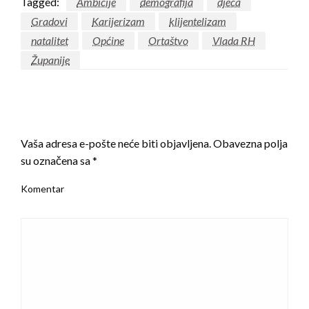
Tagged:
Ambicije
demografija
djeca
Gradovi
Karijerizam
klijentelizam
natalitet
Općine
Ortaštvo
Vlada RH
Županije
LEAVE A RESPONSE
Vaša adresa e-pošte neće biti objavljena.
Obavezna polja
su označena sa
*
Komentar