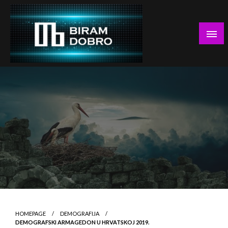
Skip
to
content
… jer BUDUĆNOST nema drugo IME!
Biram DOBRO
HOMEPAGE
DEMOGRAFIJA
DEMOGRAFSKI ARMAGEDON U HRVATSKOJ 2019.