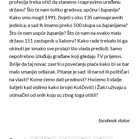
profesija treba otići da stanemo i napravimo uređenu
državu? Što će nam toliko gradova, općina i županija?
Kako smo mogli 1991. živjeti s oko 135 samoupravnih
jedinica, a sad ih imamo preko 500 skupa sa županijama?
Što će nam uopće županije? Što će nam na ovako malu
državu 151 zastupnik u Saboru? Kako rade trebalo bi ga
ukinuti jer ionako sve prolazi što vlada predloži. Samo
nepotrebno izluđuju građane koji gledaju TV prijenos.
Bolje da taj novac završi u povećanju plaća kako bi se bar
malo smanjio odlazak. Pitanje je sad: ili narod ili političari
na vlasti? Kome ćemo dati prednost? Hoćemo li idalje
šutjeti kad vidimo kako brojni Kuščevići i Žalci uživaju u
otimačini od onih koju su zbog toga otišli?
facebook status