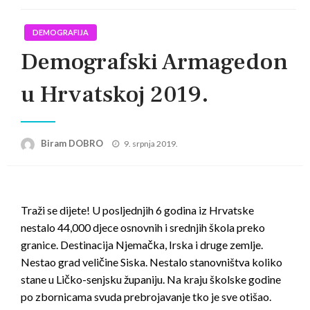
DEMOGRAFIJA
Demografski Armagedon
u Hrvatskoj 2019.
Posted
Biram DOBRO
9. srpnja 2019.
on
Traži se dijete! U posljednjih 6 godina iz Hrvatske
nestalo 44,000 djece osnovnih i srednjih škola preko
granice. Destinacija Njemačka, Irska i druge zemlje.
Ne
stao grad veličine Siska. Nestalo stanovništva koliko
stane u Ličko-senjsku županiju. Na kraju školske godine
po zbornicama svuda prebrojavanje tko je sve otišao.