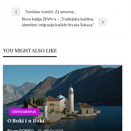
Navigacija
Tomislav Ivančić: Za umorne…
Previous
Nova knjiga ZKVH-a – „Tradicijska baština,
Post
objava
Next
identitet i migracije bačkih Hrvata Šokaca“
Post
YOU MIGHT ALSO LIKE
DEMOGRAFIJA
O Boki i u Boki
Biram DOBRO
25. veljače 2019.