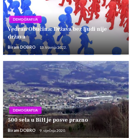
DEMOGRAFIJA
Vedran Obućina: Država bez ljudi nije
država
Biram DOBRO
13. travnja 2022.
DEMOGRAFIJA
500 sela u BiH je posve prazno
Biram DOBRO
9. siječnja 2020.