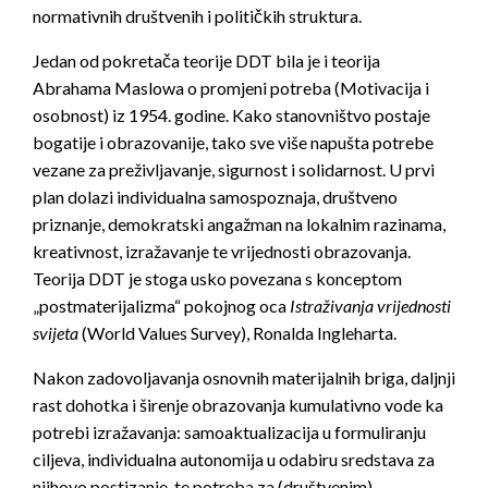
normativnih društvenih i političkih struktura.
Jedan od pokretača teorije DDT bila je i teorija
Abrahama Maslowa o promjeni potreba (Motivacija i
osobnost) iz 1954. godine. Kako stanovništvo postaje
bogatije i obrazovanije, tako sve više napušta potrebe
vezane za preživljavanje, sigurnost i solidarnost. U prvi
plan dolazi individualna samospoznaja, društveno
priznanje, demokratski angažman na lokalnim razinama,
kreativnost, izražavanje te vrijednosti obrazovanja.
Teorija DDT je stoga usko povezana s konceptom
„postmaterijalizma“ pokojnog oca
Istraživanja vrijednosti
svijeta
(World Values Survey), Ronalda Ingleharta.
Nakon zadovoljavanja osnovnih materijalnih briga, daljnji
rast dohotka i širenje obrazovanja kumulativno vode ka
potrebi izražavanja: samoaktualizacija u formuliranju
ciljeva, individualna autonomija u odabiru sredstava za
njihovo postizanje, te potreba za (društvenim)