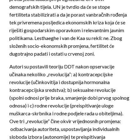
demografskih tijela. UN je tvrdio da će se stope
fertiliteta stabilizirati a da je porast vanbračnih rođenja
tek privremena posljedica ekonomskih kriza koja će se
riješiti gospodarskim oporavkom i relevantnim javnim
politikama. Lesthaeghe i van de Kaa su rekli: ne. Zbog
složenih socio-ekonomskih promjena, fertilitet će
dugotrajno padati i ostati u crvenoj zoni.
Autori su postavili teoriju DDT nakon opservacije
učinaka nekoliko „revolucija“: a) kontracepcijske
revolucije (učinkovitija i dostupnija hormonalna
kontracepcijska sredstva); b) seksualne revolucije
(spolni odnosi prije braka, smanjenje dobi prvog spolnog
odnosa) i c) rodne revolucije (preispitivanje uloge
muškarca-skrbnika i rodne podjele rada u obiteljima).
Ove tri „revolucije“ čine okvir vrijednosnih promjena:
odbacivanja autoriteta, uspostavljanja individualnih
sloboda izbora (autonomije) te preispitivanja