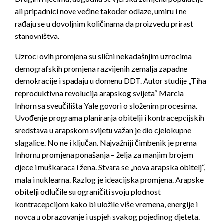
ali pripadnici nove većine također odlaze, umiru i ne
rađaju se u dovoljnim količinama da proizvedu prirast
stanovništva.
Uzroci ovih promjena su slični nekadašnjim uzrocima
demografskih promjena razvijenih zemalja zapadne
demokracije i spadaju u domenu DDT. Autor studije „Tiha
reproduktivna revolucija arapskog svijeta“ Marcia
Inhorn sa sveučilišta Yale govori o složenim procesima.
Uvođenje programa planiranja obitelji i kontracepcijskih
sredstava u arapskom svijetu važan je dio cjelokupne
slagalice. No ne i ključan. Najvažniji čimbenik je prema
Inhornu promjena ponašanja – želja za manjim brojem
djece i muškaraca i žena. Stvara se „nova arapska obitelj“,
mala i nuklearna. Razlog je ideacijska promjena. Arapske
obitelji odlučile su ograničiti svoju plodnost
kontracepcijom kako bi uložile više vremena, energije i
novca u obrazovanje i uspjeh svakog pojedinog djeteta.