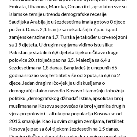
Emirata, Libanona, Maroka, Omana itd., apsolutno sve su
islamske zemlje u trendu demografske recesije.
Saudijska Arabija je u šezdesetima imala gotovo 8 djece
po ženi. Danas 2,4. Iran je sa nekadašnjih 7 pao ispod
zamjenske razine na 1,7. Turska je također u crvenoj zoni
sa 1,9 djeteta. U drugim regijama vidimo istu sliku:
Pakistan je stabilnih 6,8 djeteta tijekom čitave druge
polovice 20. stoljeća pao na 3,5. Malezija sa 6,4 u
šezdesetima na 1,8 danas. Bangladeš je u nepunih 65
godina srozao svoj fertilitet više od 3 puta, sa 6,8 na 2
djece. Jedan dragi mi čovjek je u diskusijama o
demografiji stalno navodio Kosovo i tamošnju tobožnju
politiku „demografskog džihada“. Istina, apsolutan broj
muslimana na Kosovu se povećao (a broj vjernika drugih
vjera prepolovio) – ali ukupna populacija Kosova se od
2013. smanjuje. Kao i u svim drugim zemljama, fertilitet
Kosova je pao sa 6,4 tijekom šezdesetih na 1,5 danas.
Drugim riječima, dogodila se vjerska zamjena populacije