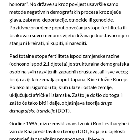
honorar“. No države su kroz povijest usavršile samo
metode negativnih demografskih procesa kroz sječe
glava, zabrane, deportacije, etnocide ili genocide.
Pozitivne promjene poput povećanja stope fertiliteta ili
brakova u suvremenom svijetu država jednostavno nije u
stanju ni kreirati, ni kupiti, ni narediti.
Pad totalne stope fertiliteta ispod zamjenske razine
(odnosno ispod 2,1 djeteta) je strukturalna demografska
osobina svih razvijenih zapadnih društava, ali i sve većeg
broja azijskih zemalja poput Japana, Kine i Južne Koreje.
Polako ali sigurno u taj klub ulaze i ostale zemlje,
uključujući afričke i islamske. Zašto je došlo do toga, i
zašto će tako biti i dalje, objašnjava teorija
druge
demografske tranzicije
(DDT).
Godine 1986., nizozemski znanstvenici Ron Lesthaeghe i
van de Kaa predstavili su teoriju DDT, koja je u cijelosti
proturječila tadašnjim prognozama UN-ovih