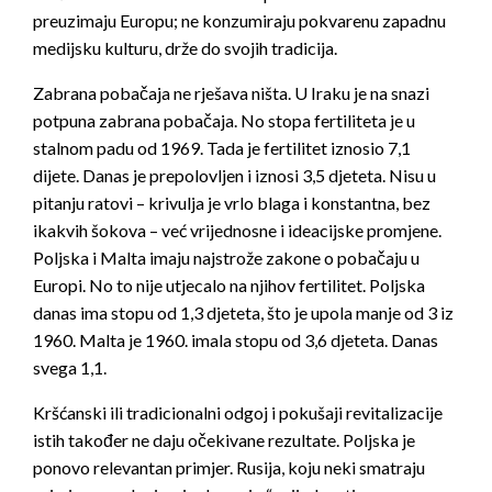
preuzimaju Europu; ne konzumiraju pokvarenu zapadnu
medijsku kulturu, drže do svojih tradicija.
Zabrana pobačaja ne rješava ništa. U Iraku je na snazi
potpuna zabrana pobačaja. No stopa fertiliteta je u
stalnom padu od 1969. Tada je fertilitet iznosio 7,1
dijete. Danas je prepolovljen i iznosi 3,5 djeteta. Nisu u
pitanju ratovi – krivulja je vrlo blaga i konstantna, bez
ikakvih šokova – već vrijednosne i ideacijske promjene.
Poljska i Malta imaju najstrože zakone o pobačaju u
Europi. No to nije utjecalo na njihov fertilitet. Poljska
danas ima stopu od 1,3 djeteta, što je upola manje od 3 iz
1960. Malta je 1960. imala stopu od 3,6 djeteta. Danas
svega 1,1.
Kršćanski ili tradicionalni odgoj i pokušaji revitalizacije
istih također ne daju očekivane rezultate. Poljska je
ponovo relevantan primjer. Rusija, koju neki smatraju