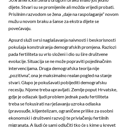
dijete. Stvari su se promijenile ali možda vrijedi probati.
Prisilnim razvodom se žena „daje na raspolaganje“ novom
mužu u novom braku a šanse za ekstra dijete se
povećavaju.
Apsurd služi svrsi naglašavanja naivnosti i beskorisnosti
pokušaja konstruiranja demografskih promjena. Razlozi
pada fertiliteta su vrlo složeni i dio su šire društvene
evolucije. Situacija se ne može popraviti pojedinačnim
intervencijama. Druga demografska teorija nije
„pozitivna“, ona je maksimalno realan pogled na stanje
stvari. Glupo je pokušavati pobijediti demografsku
recesiju. Njome treba upravljati. Zemlje poput Hrvatske,
gdje je odlazak ljudi problem jednak padu fertiliteta
treba se fokusirati na rješavanju uzroka odlaska
(pravosuđe, klijentelizam, ograničene prilike za osobni
ekonomski i društveni razvoj) te privlačenju fertilnih
migranata. A ljudi će sami odlučiti tko će s kime u krevet