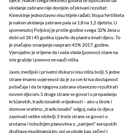
djece. Nakon svega nekoliko godina se ispostavilo da
ukidanje zabrane nije donijelo očekivani rezultat:
Kineskinje jednostavno nisu htjele rađati. Stopa fertiliteta
je nakon ukidanja zabrane pala sa 1,8 na 1,2 djeteta. U
spomenutoj Poljskoj je prošle godine svega 32% žena u
dobi od 18 i 45 godina izjavilo da planira imati djecu. To
je značajno smanjenje naspram 41% 2017. godine.
Vjerojatno je vrijeme da i naša vlada (ponovo) stane na
iste grablje i ponovo ne nauči ništa.
Javni, medijski i privatni diskursi nisu ništa bolji. S jedne
strane imamo uvjerenost da je za sve kriva dostupnost
pobačaja i da će njegova zabrana obavezno rezultirati
novom djecom. S druge strane se govori o propadanju
kršćanskih, tradicionalnih vrijednosti – ako u škole i
domove vratimo „tradicionalni“ odgoj, naša će djeca
zasnivati velike obitelji. S treće strane se govori o
urotama i tobožnjim planovima o „zamjeni“ europskih
društava muslimanskim: oni se plode kao zečevi i