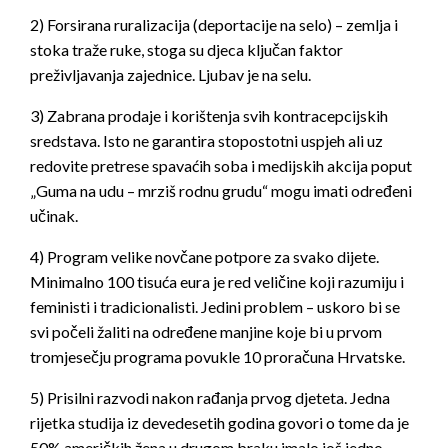
2) Forsirana ruralizacija (deportacije na selo) – zemlja i
stoka traže ruke, stoga su djeca ključan faktor
preživljavanja zajednice. Ljubav je na selu.
3) Zabrana prodaje i korištenja svih kontracepcijskih
sredstava. Isto ne garantira stopostotni uspjeh ali uz
redovite pretrese spavaćih soba i medijskih akcija poput
„Guma na udu – mrziš rodnu grudu“ mogu imati određeni
učinak.
4) Program velike novčane potpore za svako dijete.
Minimalno 100 tisuća eura je red veličine koji razumiju i
feministi i tradicionalisti. Jedini problem – uskoro bi se
svi počeli žaliti na određene manjine koje bi u prvom
tromjesečju programa povukle 10 proračuna Hrvatske.
5) Prisilni razvodi nakon rađanja prvog djeteta. Jedna
rijetka studija iz devedesetih godina govori o tome da je
50% američkih žena u drugom braku imalo još jedno