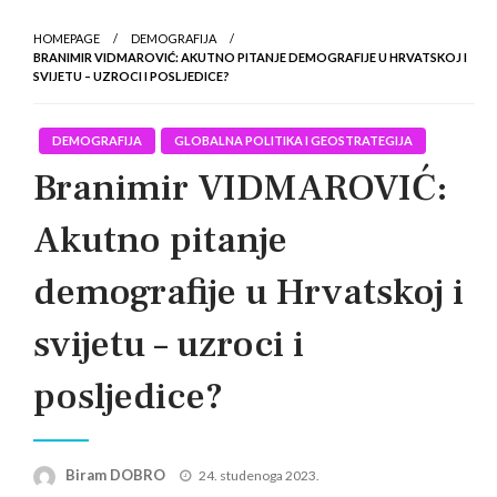
HOMEPAGE
DEMOGRAFIJA
BRANIMIR VIDMAROVIĆ: AKUTNO PITANJE DEMOGRAFIJE U HRVATSKOJ I
SVIJETU – UZROCI I POSLJEDICE?
DEMOGRAFIJA
GLOBALNA POLITIKA I GEOSTRATEGIJA
Branimir VIDMAROVIĆ:
Akutno pitanje
demografije u Hrvatskoj i
svijetu – uzroci i
posljedice?
Posted
Biram DOBRO
24. studenoga 2023.
on