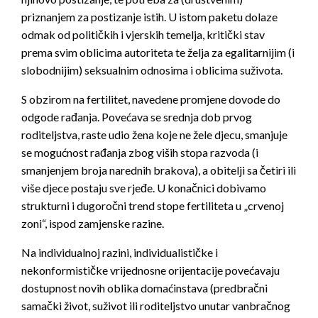
priznanjem za postizanje istih. U istom paketu dolaze
odmak od političkih i vjerskih temelja, kritički stav
prema svim oblicima autoriteta te želja za egalitarnijim (i
slobodnijim) seksualnim odnosima i oblicima suživota.
S obzirom na fertilitet, navedene promjene dovode do
odgode rađanja. Povećava se srednja dob prvog
roditeljstva, raste udio žena koje ne žele djecu, smanjuje
se mogućnost rađanja zbog viših stopa razvoda (i
smanjenjem broja narednih brakova), a obitelji sa četiri ili
više djece postaju sve rjeđe. U konačnici dobivamo
strukturni i dugoročni trend stope fertiliteta u „crvenoj
zoni“, ispod zamjenske razine.
Na individualnoj razini, individualističke i
nekonformističke vrijednosne orijentacije povećavaju
dostupnost novih oblika domaćinstava (predbračni
samački život, suživot ili roditeljstvo unutar vanbračnog