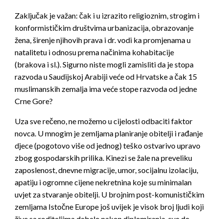
Zaključak je važan: čak i u izrazito religioznim, strogim i
konformističkim društvima urbanizacija, obrazovanje
žena, širenje njihovih prava i dr. vodi ka promjenama u
natalitetu i odnosu prema načinima kohabitacije
(brakova i sl.). Sigurno niste mogli zamisliti da je stopa
razvoda u Saudijskoj Arabiji veće od Hrvatske a čak 15
muslimanskih zemalja ima veće stope razvoda od jedne
Crne Gore?
Uza sve rečeno, ne možemo u cijelosti odbaciti faktor
novca. U mnogim je zemljama planiranje obitelji i rađanje
djece (pogotovo više od jednog) teško ostvarivo upravo
zbog gospodarskih prilika. Kinezi se žale na preveliku
zaposlenost, dnevne migracije, umor, socijalnu izolaciju,
apatiju i ogromne cijene nekretnina koje su minimalan
uvjet za stvaranje obitelji. U brojnim post-komunističkim
zemljama Istočne Europe još uvijek je visok broj ljudi koji
žive sa roditeljima debelo nakon diplomiranja, sve do