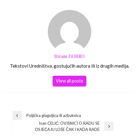
Biram DOBRO
Tekstovi Uredništva, gostujućih autora ili iz drugih medija.
View all posts
Navigacija
Poljička glagoljica ili azbuknica
Previous
Ivan ĆELIĆ: OVISNICI O RADU SE
Post
objava
Next
OSJEĆAJU LOŠE ČAK I KADA RADE
Post