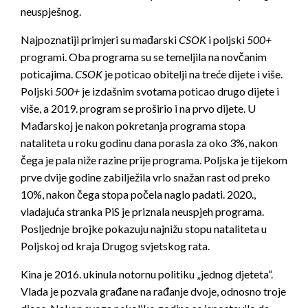
neuspješnog.
Najpoznatiji primjeri su mađarski
CSOK
i poljski
500+
programi. Oba programa su se temeljila na novčanim
poticajima.
CSOK
je poticao obitelji na treće dijete i više.
Poljski
500+
je izdašnim svotama poticao drugo dijete i
više, a 2019. program se proširio i na prvo dijete. U
Mađarskoj je nakon pokretanja programa stopa
nataliteta u roku godinu dana porasla za oko 3%, nakon
čega je pala niže razine prije programa. Poljska je tijekom
prve dvije godine zabilježila vrlo snažan rast od preko
10%, nakon čega stopa počela naglo padati. 2020.,
vladajuća stranka PiS je priznala neuspjeh programa.
Posljednje brojke pokazuju najnižu stopu nataliteta u
Poljskoj od kraja Drugog svjetskog rata.
Kina je 2016. ukinula notornu politiku „jednog djeteta“.
Vlada je pozvala građane na rađanje dvoje, odnosno troje