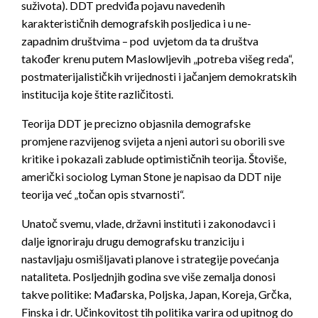
suživota). DDT predviđa pojavu navedenih
karakterističnih demografskih posljedica i u ne-
zapadnim društvima – pod uvjetom da ta društva
također krenu putem Maslowljevih „potreba višeg reda“,
postmaterijalističkih vrijednosti i jačanjem demokratskih
institucija koje štite različitosti.
Teorija DDT je precizno objasnila demografske
promjene razvijenog svijeta a njeni autori su oborili sve
kritike i pokazali zablude optimističnih teorija. Štoviše,
američki sociolog Lyman Stone je napisao da DDT nije
teorija već „točan opis stvarnosti“.
Unatoč svemu, vlade, državni instituti i zakonodavci i
dalje ignoriraju drugu demografsku tranziciju i
nastavljaju osmišljavati planove i strategije povećanja
nataliteta. Posljednjih godina sve više zemalja donosi
takve politike: Mađarska, Poljska, Japan, Koreja, Grčka,
Finska i dr. Učinkovitost tih politika varira od upitnog do