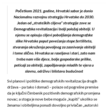
Početkom 2021. godine, Hrvatski sabor je donio
Nacionalnu razvojnu strategiju Hrvatske do 2030.
Jedan od „strateških ciljeva“ strategije zove se
Demografska revitalizacija i bolji položaj obitelji. U
njemu se opisuju ciljevi poboljšanja demografske
slike Hrvatske poput povećanja stope fertiliteta,
stvaranja okruženja povoljnog za zasnivanje obitelji
i tome slično. Hrvatska se raseljava i stari, zato nam
treba nam više djece, bolje gospodarske prilike,
poticaji za obitelji, zapošljavanje mladih te vjera u
slavnu, održivu i blistavu budućnost
Svi planovi i politike demografskih revitalizacija drugih
država – pa tako i domaći – polaze od pogrešne premise
da je ključni čimbenik pozitivnih demografskih promjena
novac; a stoga je nove bebe moguće „kupiti“ ukoliko se
ženama i obiteljima ponudi dovoljno privlačan „autorski