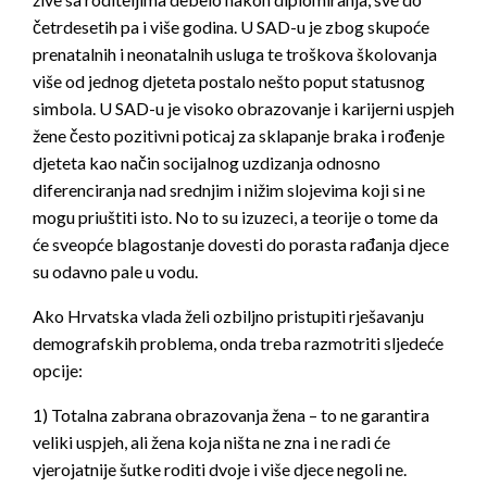
četrdesetih pa i više godina. U SAD-u je zbog skupoće
prenatalnih i neonatalnih usluga te troškova školovanja
više od jednog djeteta postalo nešto poput statusnog
simbola. U SAD-u je visoko obrazovanje i karijerni uspjeh
žene često pozitivni poticaj za sklapanje braka i rođenje
djeteta kao način socijalnog uzdizanja odnosno
diferenciranja nad srednjim i nižim slojevima koji si ne
mogu priuštiti isto. No to su izuzeci, a teorije o tome da
će sveopće blagostanje dovesti do porasta rađanja djece
su odavno pale u vodu.
Ako Hrvatska vlada želi ozbiljno pristupiti rješavanju
demografskih problema, onda treba razmotriti sljedeće
opcije:
1) Totalna zabrana obrazovanja žena – to ne garantira
veliki uspjeh, ali žena koja ništa ne zna i ne radi će
vjerojatnije šutke roditi dvoje i više djece negoli ne.