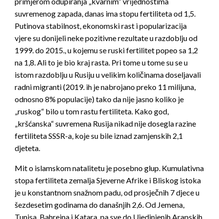
primjerom odupiranja „kvarnim“ vrijednostima
suvremenog zapada, danas ima stopu fertiliteta od 1,5.
Putinova stabilnost, ekonomski rast i popularizacija
vjere su donijeli neke pozitivne rezultate u razdoblju od
1999. do 2015., u kojemu se ruski fertilitet popeo sa 1,2
na 1,8. Ali to je bio kraj rasta. Pri tome u tome su se u
istom razdoblju u Rusiju u velikim količinama doseljavali
radni migranti (2019. ih je nabrojano preko 11 milijuna,
odnosno 8% populacije) tako da nije jasno koliko je
„ruskog“ bilo u tom rastu fertiliteta. Kako god,
„kršćanska“ suvremena Rusija nikad nije dosegla razine
fertiliteta SSSR-a, koje su bile iznad zamjenskih 2,1
djeteta.
Mit o islamskom natalitetu je posebno glup. Kumulativna
stopa fertiliteta zemalja Sjeverne Afrike i Bliskog istoka
je u konstantnom snažnom padu, od prosječnih 7 djece u
šezdesetim godinama do današnjih 2,6. Od Jemena,
Tunisa, Bahreina i Katara, pa sve do Ujedinjenih Arapskih