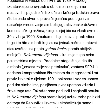
Republike Hrvatske od 1941. do 1989. – razlog
izostanka pune svijesti o oblicima i razmjerima
masovnih i pojedinačnih zločina i kršenja ljudskih prava,
što bi onda stvorilo pravu činjeničnu podlogu i za
današnje vrednovanje simbola jugoslavenske države i
komunističkog režima, koji je u njoj bio na vlasti sve do
30. svibnja 1990. Smatramo da je izravna posljedica
toga i to što simboli, koji su na jednak način neustavni,
nisu uvršteni na popis „
prima facie
spornih obilježja
mržnje“ u
Dokumentu dijaloga
, iako im je tu po svim
parametrima mjesto. Posebice stoga što je dio tih
simbola („crvena zvijezda petokraka“, zastava SFRJ…)
dodatno kompromitiran činjenicom da je agresorski rat
protiv Hrvatske tijekom 1991. pokrenut i vođen upravo
pod tim simbolima, pa njihova javna uporaba vrijeđa i
žrtve toga rata. Također smo poduprli i naglasili poruku
iz
Dokumenta dijaloga
prema kojoj uvijek treba polaziti
od toga da Republiku Hrvatsku simboliziraju samo i