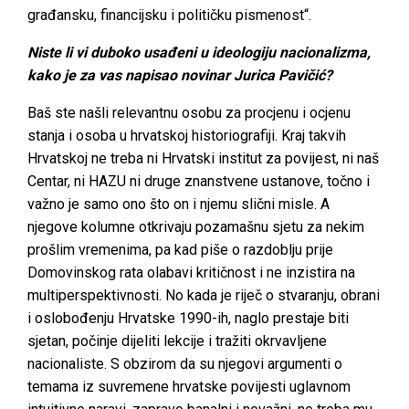
građansku, financijsku i političku pismenost“.
Niste li vi duboko usađeni u ideologiju nacionalizma,
kako je za vas napisao novinar Jurica Pavičić?
Baš ste našli relevantnu osobu za procjenu i ocjenu
stanja i osoba u hrvatskoj historiografiji. Kraj takvih
Hrvatskoj ne treba ni Hrvatski institut za povijest, ni naš
Centar, ni HAZU ni druge znanstvene ustanove, točno i
važno je samo ono što on i njemu slični misle. A
njegove kolumne otkrivaju pozamašnu sjetu za nekim
prošlim vremenima, pa kad piše o razdoblju prije
Domovinskog rata olabavi kritičnost i ne inzistira na
multiperspektivnosti. No kada je riječ o stvaranju, obrani
i oslobođenju Hrvatske 1990-ih, naglo prestaje biti
sjetan, počinje dijeliti lekcije i tražiti okrvavljene
nacionaliste. S obzirom da su njegovi argumenti o
temama iz suvremene hrvatske povijesti uglavnom