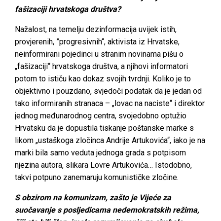
fašizaciji hrvatskoga društva?
Nažalost, na temelju dezinformacija uvijek istih,
provjerenih, ”progresivnih“, aktivista iz Hrvatske,
neinformirani pojedinci u stranim novinama pišu o
„fašizaciji“ hrvatskoga društva, a njihovi informatori
potom to ističu kao dokaz svojih tvrdnji. Koliko je to
objektivno i pouzdano, svjedoči podatak da je jedan od
tako informiranih stranaca – „lovac na naciste“ i direktor
jednog međunarodnog centra, svojedobno optužio
Hrvatsku da je dopustila tiskanje poštanske marke s
likom „ustaškoga zločinca Andrije Artukovića“, iako je na
marki bila samo veduta jednoga grada s potpisom
njezina autora, slikara Lovre Artukovića… Istodobno,
takvi potpuno zanemaruju komunističke zločine.
S obzirom na komunizam, zašto je Vijeće za
suočavanje s posljedicama nedemokratskih režima,