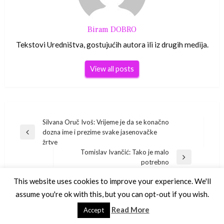
Biram DOBRO
Tekstovi Uredništva, gostujućih autora ili iz drugih medija.
View all posts
Navigacija
Silvana Oruč Ivoš: Vrijeme je da se konačno
dozna ime i prezime svake jasenovačke
Previous
objava
žrtve
Post
Tomislav Ivančić: Tako je malo
Next
potrebno
Post
This website uses cookies to improve your experience. We'll
assume you're ok with this, but you can opt-out if you wish.
YOU MIGHT ALSO LIKE
Read More
Accept