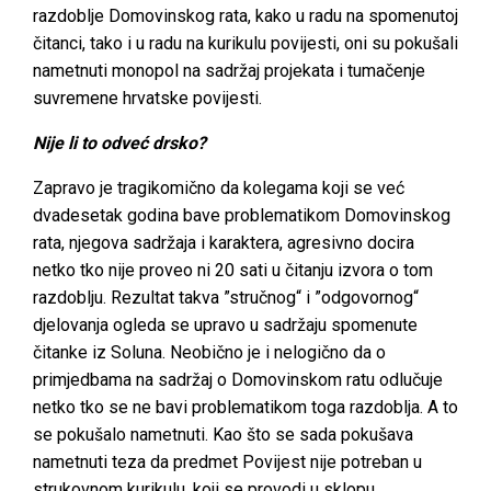
razdoblje Domovinskog rata, kako u radu na spomenutoj
čitanci, tako i u radu na kurikulu povijesti, oni su pokušali
nametnuti monopol na sadržaj projekata i tumačenje
suvremene hrvatske povijesti.
Nije li to odveć drsko?
Zapravo je tragikomično da kolegama koji se već
dvadesetak godina bave problematikom Domovinskog
rata, njegova sadržaja i karaktera, agresivno docira
netko tko nije proveo ni 20 sati u čitanju izvora o tom
razdoblju. Rezultat takva ”stručnog“ i ”odgovornog“
djelovanja ogleda se upravo u sadržaju spomenute
čitanke iz Soluna. Neobično je i nelogično da o
primjedbama na sadržaj o Domovinskom ratu odlučuje
netko tko se ne bavi problematikom toga razdoblja. A to
se pokušalo nametnuti. Kao što se sada pokušava
nametnuti teza da predmet Povijest nije potreban u
strukovnom kurikulu, koji se provodi u sklopu