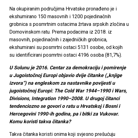
Na okupiranim područjima Hrvatske pronađeno je i
ekshumirano 150 masovnih i 1200 pojedinačnih
grobnica s posmrtnim ostacima žrtava srpskih zločina u
Domovinskom ratu. Prema podacima iz 2018. iz
masovnih, pojedinačnih i zajedničkih grobnica,
ekshumirani su posmrtni ostaci 5131 osobe, od kojih
su identificirani posmrtni ostaci 4196 osoba (81,7%).
U Solunu je 2016. Centar za demokraciju i pomirenje
u Jugoistočnoj Europi objavio dvije čitanke („knjige
izvora“) na engleskom za nastavnike povijesti u
jugoistočnoj Europi: The Cold War 1944–1990 i Wars,
Divisions, Integration 1990–2008. U drugoj čitanci
tendenciozno se govori o ratu u Hrvatskoj i Bosni i
Hercegovini 1990-ih godina, pa i bitki za Vukovar.
Komu koristi takva čitanka?
Takva čitanka koristi onima koji svjesno prešućuju