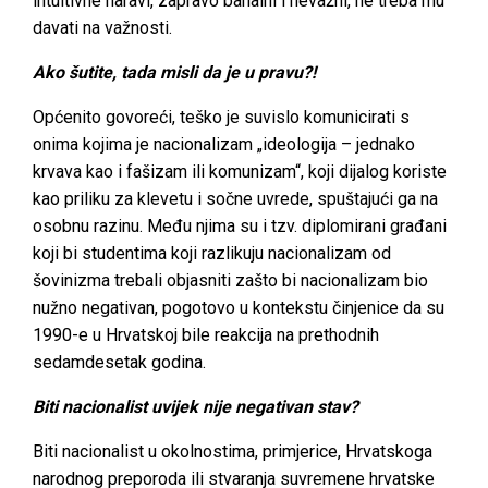
intuitivne naravi, zapravo banalni i nevažni, ne treba mu
davati na važnosti.
Ako šutite, tada misli da je u pravu?!
Općenito govoreći, teško je suvislo komunicirati s
onima kojima je nacionalizam „ideologija – jednako
krvava kao i fašizam ili komunizam“, koji dijalog koriste
kao priliku za klevetu i sočne uvrede, spuštajući ga na
osobnu razinu. Među njima su i tzv. diplomirani građani
koji bi studentima koji razlikuju nacionalizam od
šovinizma trebali objasniti zašto bi nacionalizam bio
nužno negativan, pogotovo u kontekstu činjenice da su
1990-e u Hrvatskoj bile reakcija na prethodnih
sedamdesetak godina.
Biti nacionalist uvijek nije negativan stav?
Biti nacionalist u okolnostima, primjerice, Hrvatskoga
narodnog preporoda ili stvaranja suvremene hrvatske