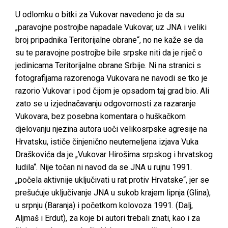
U odlomku o bitki za Vukovar navedeno je da su
„paravojne postrojbe napadale Vukovar, uz JNA i veliki
broj pripadnika Teritorijalne obrane“, no ne kaže se da
su te paravojne postrojbe bile srpske niti da je riječ o
jedinicama Teritorijalne obrane Srbije. Ni na stranici s
fotografijama razorenoga Vukovara ne navodi se tko je
razorio Vukovar i pod čijom je opsadom taj grad bio. Ali
zato se u izjednačavanju odgovornosti za razaranje
Vukovara, bez posebna komentara o huškačkom
djelovanju njezina autora uoči velikosrpske agresije na
Hrvatsku, ističe činjenično neutemeljena izjava Vuka
Draškovića da je „Vukovar Hirošima srpskog i hrvatskog
ludila“. Nije točan ni navod da se JNA u rujnu 1991.
„počela aktivnije uključivati u rat protiv Hrvatske“, jer se
prešućuje uključivanje JNA u sukob krajem lipnja (Glina),
u srpnju (Baranja) i početkom kolovoza 1991. (Dalj,
Aljmaš i Erdut), za koje bi autori trebali znati, kao i za