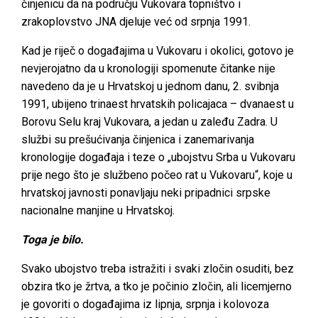
činjenicu da na području Vukovara topništvo i
zrakoplovstvo JNA djeluje već od srpnja 1991.
Kad je riječ o događajima u Vukovaru i okolici, gotovo je
nevjerojatno da u kronologiji spomenute čitanke nije
navedeno da je u Hrvatskoj u jednom danu, 2. svibnja
1991, ubijeno trinaest hrvatskih policajaca – dvanaest u
Borovu Selu kraj Vukovara, a jedan u zaleđu Zadra. U
službi su prešućivanja činjenica i zanemarivanja
kronologije događaja i teze o „ubojstvu Srba u Vukovaru
prije nego što je službeno počeo rat u Vukovaru“, koje u
hrvatskoj javnosti ponavljaju neki pripadnici srpske
nacionalne manjine u Hrvatskoj.
Toga je bilo.
Svako ubojstvo treba istražiti i svaki zločin osuditi, bez
obzira tko je žrtva, a tko je počinio zločin, ali licemjerno
je govoriti o događajima iz lipnja, srpnja i kolovoza