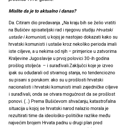
Mislite da je to aktualno i danas?
Da. Citiram dio predavanja. „Na kraju bih se želio vratiti
na Bušićev spisateljski rad i njegovu studiju
Hrvatski
ustaše i komunisti
, u kojoj je nastojao dokazati kako su
hrvatski komunisti i ustaše kroz nekoliko perioda imali
iste ciljeve, a u nekima od njih – primjerice u zatvorima
Kraljevine Jugoslavije u prvoj polovici 30-ih godina
prošlog stoljeća – i surađivali.Zaključci koje je izveo
ipak su odudarali od stvarnog stanja, no tendenciozno
su pisani s porukom: ako su u prošlosti hrvatski
nacionalisti i hrvatski komunisti imali zajedničke ciljeve
i surađivali, onda se otvara mogućnost da se prošlost
ponovi. (…) Prema Bušićevom shvaćanju, katastrofalna
situacija u kojoj se hrvatski narod nalazio morala je
rezultirati time da ideološko-političke razlike među
najvećim brojem Hrvata padnu u drugi plan pred