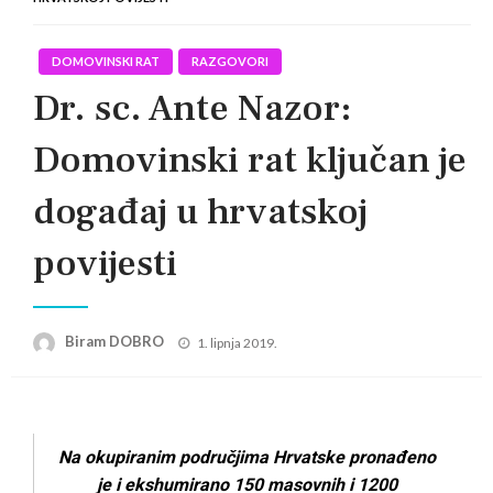
DOMOVINSKI RAT
RAZGOVORI
Dr. sc. Ante Nazor:
Domovinski rat ključan je
događaj u hrvatskoj
povijesti
Posted
Biram DOBRO
1. lipnja 2019.
on
Na okupiranim područjima Hrvatske pronađeno
je i ekshumirano 150 masovnih i 1200