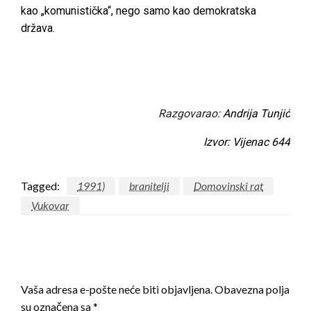
kao „komunistička“, nego samo kao demokratska
država.
Razgovarao:
Andrija Tunjić
Izvor: Vijenac 644
Tagged:
1991)
branitelji
Domovinski rat
Vukovar
LEAVE A RESPONSE
Vaša adresa e-pošte neće biti objavljena.
Obavezna polja
su označena sa
*