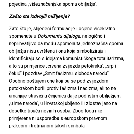
pojedina „višeznačenjska sporna obilježja“.
Zašto ste izdvojili mišljenje?
Zato što je, slijedeći formulacije i ocjene višekratno
spomenute u
Dokumentu dijaloga
, nelogično i
neprihvatljivo da među spomenuta jednoznačna sporna
obilježja nisu uvrštena i ona koja simboliziraju i
identificiraju se s idejama komunističkoga totalitarizma,
a to su primjerice „crvena zvijezda petokraka“, „srp i
čekić“ i pozdrav „Smrt fašizmu, sloboda narodu“.
Osobno poštujem one koji su se pod zvijezdom
petokrakom borili protiv fašizma i nacizma, ali to ne
umanjuje stravičnu činjenicu da je pod istim obilježjem,
„u ime naroda“, u Hrvatskoj ubijeno ili zlostavljano na
desetke tisuća nevinih osoba. Zbog toga nije
primjerena ni usporedba s europskom pravnom
praksom i tretmanom takvih simbola.