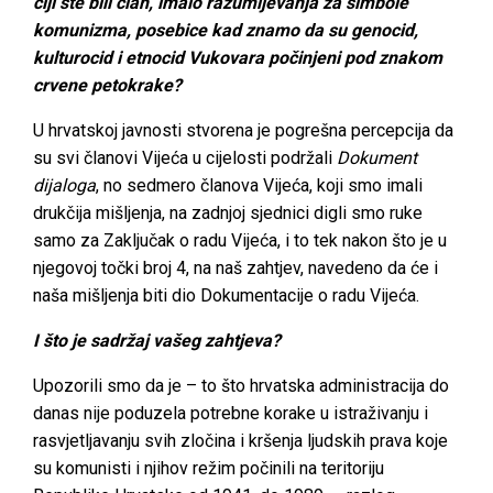
čiji ste bili član, imalo razumijevanja za simbole
komunizma, posebice kad znamo da su genocid,
kulturocid i etnocid Vukovara počinjeni pod znakom
crvene petokrake?
U hrvatskoj javnosti stvorena je pogrešna percepcija da
su svi članovi Vijeća u cijelosti podržali
Dokument
dijaloga
, no sedmero članova Vijeća, koji smo imali
drukčija mišljenja, na zadnjoj sjednici digli smo ruke
samo za Zaključak o radu Vijeća, i to tek nakon što je u
njegovoj točki broj 4, na naš zahtjev, navedeno da će i
naša mišljenja biti dio Dokumentacije o radu Vijeća.
I što je sadržaj vašeg zahtjeva?
Upozorili smo da je – to što hrvatska administracija do
danas nije poduzela potrebne korake u istraživanju i
rasvjetljavanju svih zločina i kršenja ljudskih prava koje
su komunisti i njihov režim počinili na teritoriju