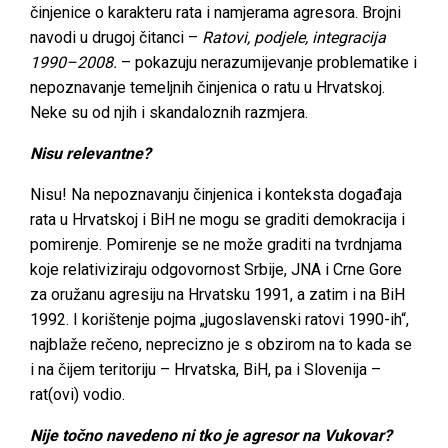
činjenice o karakteru rata i namjerama agresora. Brojni
navodi u drugoj čitanci –
Ratovi, podjele, integracija
1990–2008.
– pokazuju nerazumijevanje problematike i
nepoznavanje temeljnih činjenica o ratu u Hrvatskoj.
Neke su od njih i skandaloznih razmjera.
Nisu relevantne?
Nisu! Na nepoznavanju činjenica i konteksta događaja
rata u Hrvatskoj i BiH ne mogu se graditi demokracija i
pomirenje. Pomirenje se ne može graditi na tvrdnjama
koje relativiziraju odgovornost Srbije, JNA i Crne Gore
za oružanu agresiju na Hrvatsku 1991, a zatim i na BiH
1992. I korištenje pojma „jugoslavenski ratovi 1990-ih“,
najblaže rečeno, neprecizno je s obzirom na to kada se
i na čijem teritoriju – Hrvatska, BiH, pa i Slovenija –
rat(ovi) vodio.
Nije točno navedeno ni tko je agresor na Vukovar?