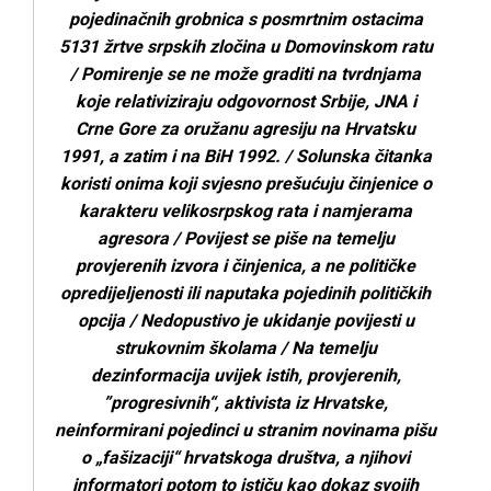
pojedinačnih grobnica s posmrtnim ostacima
5131 žrtve srpskih zločina u Domovinskom ratu
/ Pomirenje se ne može graditi na tvrdnjama
koje relativiziraju odgovornost Srbije, JNA i
Crne Gore za oružanu agresiju na Hrvatsku
1991, a zatim i na BiH 1992. / Solunska čitanka
koristi onima koji svjesno prešućuju činjenice o
karakteru velikosrpskog rata i namjerama
agresora / Povijest se piše na temelju
provjerenih izvora i činjenica, a ne političke
opredijeljenosti ili naputaka pojedinih političkih
opcija / Nedopustivo je ukidanje povijesti u
strukovnim školama / Na temelju
dezinformacija uvijek istih, provjerenih,
”progresivnih“, aktivista iz Hrvatske,
neinformirani pojedinci u stranim novinama pišu
o „fašizaciji“ hrvatskoga društva, a njihovi
informatori potom to ističu kao dokaz svojih