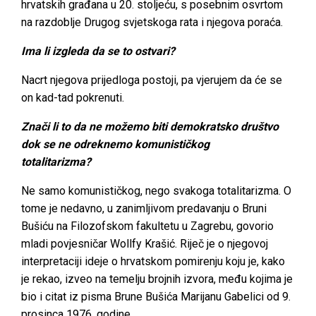
hrvatskih građana u 20. stoljeću, s posebnim osvrtom
na razdoblje Drugog svjetskoga rata i njegova poraća.
Ima li izgleda da se to ostvari?
Nacrt njegova prijedloga postoji, pa vjerujem da će se
on kad-tad pokrenuti.
Znači li to da ne možemo biti demokratsko društvo
dok se ne odreknemo komunističkog
totalitarizma?
Ne samo komunističkog, nego svakoga totalitarizma. O
tome je nedavno, u zanimljivom predavanju o Bruni
Bušiću na Filozofskom fakultetu u Zagrebu, govorio
mladi povjesničar Wollfy Krašić. Riječ je o njegovoj
interpretaciji ideje o hrvatskom pomirenju koju je, kako
je rekao, izveo na temelju brojnih izvora, među kojima je
bio i citat iz pisma Brune Bušića Marijanu Gabelici od 9.
prosinca 1976. godine.