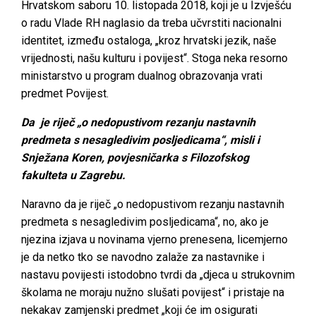
Hrvatskom saboru 10. listopada 2018, koji je u Izvješću
o radu Vlade RH naglasio da treba učvrstiti nacionalni
identitet, između ostaloga, „kroz hrvatski jezik, naše
vrijednosti, našu kulturu i povijest“. Stoga neka resorno
ministarstvo u program dualnog obrazovanja vrati
predmet Povijest.
Da je riječ „o nedopustivom rezanju nastavnih
predmeta s nesagledivim posljedicama“, misli i
Snježana Koren, povjesničarka s Filozofskog
fakulteta u Zagrebu.
Naravno da je riječ „o nedopustivom rezanju nastavnih
predmeta s nesagledivim posljedicama“, no, ako je
njezina izjava u novinama vjerno prenesena, licemjerno
je da netko tko se navodno zalaže za nastavnike i
nastavu povijesti istodobno tvrdi da „djeca u strukovnim
školama ne moraju nužno slušati povijest“ i pristaje na
nekakav zamjenski predmet „koji će im osigurati