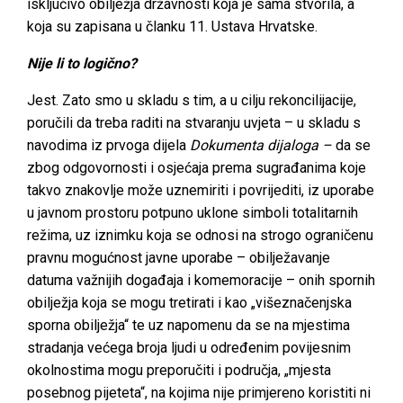
isključivo obilježja državnosti koja je sama stvorila, a
koja su zapisana u članku 11. Ustava Hrvatske.
Nije li to logično?
Jest. Zato smo u skladu s tim, a u cilju rekoncilijacije,
poručili da treba raditi na stvaranju uvjeta – u skladu s
navodima iz prvoga dijela
Dokumenta dijaloga –
da se
zbog odgovornosti i osjećaja prema sugrađanima koje
takvo znakovlje može uznemiriti i povrijediti, iz uporabe
u javnom prostoru potpuno uklone simboli totalitarnih
režima, uz iznimku koja se odnosi na strogo ograničenu
pravnu mogućnost javne uporabe – obilježavanje
datuma važnijih događaja i komemoracije – onih spornih
obilježja koja se mogu tretirati i kao „višeznačenjska
sporna obilježja“ te uz napomenu da se na mjestima
stradanja većega broja ljudi u određenim povijesnim
okolnostima mogu preporučiti i područja, „mjesta
posebnog pijeteta“, na kojima nije primjereno koristiti ni