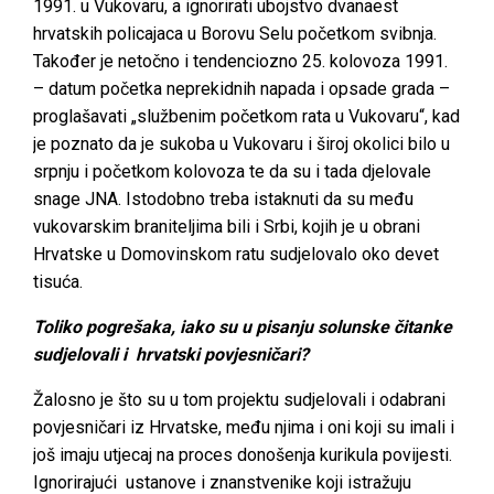
1991. u Vukovaru, a ignorirati ubojstvo dvanaest
hrvatskih policajaca u Borovu Selu početkom svibnja.
Također je netočno i tendenciozno 25. kolovoza 1991.
– datum početka neprekidnih napada i opsade grada –
proglašavati „službenim početkom rata u Vukovaru“, kad
je poznato da je sukoba u Vukovaru i široj okolici bilo u
srpnju i početkom kolovoza te da su i tada djelovale
snage JNA. Istodobno treba istaknuti da su među
vukovarskim braniteljima bili i Srbi, kojih je u obrani
Hrvatske u Domovinskom ratu sudjelovalo oko devet
tisuća.
Toliko pogrešaka, iako su u pisanju solunske čitanke
sudjelovali i hrvatski povjesničari?
Žalosno je što su u tom projektu sudjelovali i odabrani
povjesničari iz Hrvatske, među njima i oni koji su imali i
još imaju utjecaj na proces donošenja kurikula povijesti.
Ignorirajući ustanove i znanstvenike koji istražuju