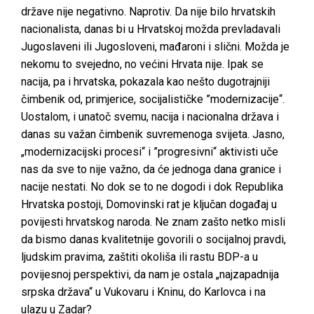
države nije negativno. Naprotiv. Da nije bilo hrvatskih
nacionalista, danas bi u Hrvatskoj možda prevladavali
Jugoslaveni ili Jugosloveni, mađaroni i slični. Možda je
nekomu to svejedno, no većini Hrvata nije. Ipak se
nacija, pa i hrvatska, pokazala kao nešto dugotrajniji
čimbenik od, primjerice, socijalističke ”modernizacije“.
Uostalom, i unatoč svemu, nacija i nacionalna država i
danas su važan čimbenik suvremenoga svijeta. Jasno,
„modernizacijski procesi“ i ”progresivni“ aktivisti uče
nas da sve to nije važno, da će jednoga dana granice i
nacije nestati. No dok se to ne dogodi i dok Republika
Hrvatska postoji, Domovinski rat je ključan događaj u
povijesti hrvatskog naroda. Ne znam zašto netko misli
da bismo danas kvalitetnije govorili o socijalnoj pravdi,
ljudskim pravima, zaštiti okoliša ili rastu BDP-a u
povijesnoj perspektivi, da nam je ostala „najzapadnija
srpska država“ u Vukovaru i Kninu, do Karlovca i na
ulazu u Zadar?