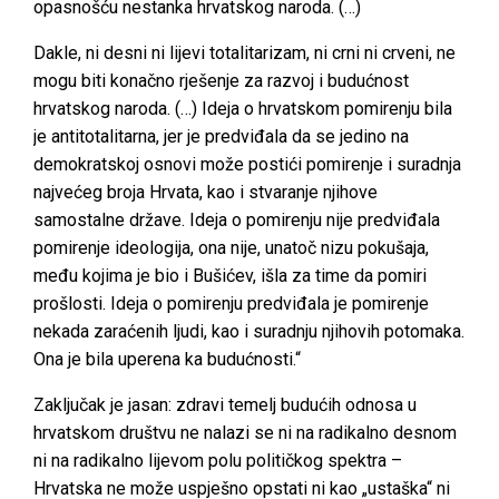
opasnošću nestanka hrvatskog naroda. (…)
Dakle, ni desni ni lijevi totalitarizam, ni crni ni crveni, ne
mogu biti konačno rješenje za razvoj i budućnost
hrvatskog naroda. (…) Ideja o hrvatskom pomirenju bila
je antitotalitarna, jer je predviđala da se jedino na
demokratskoj osnovi može postići pomirenje i suradnja
najvećeg broja Hrvata, kao i stvaranje njihove
samostalne države. Ideja o pomirenju nije predviđala
pomirenje ideologija, ona nije, unatoč nizu pokušaja,
među kojima je bio i Bušićev, išla za time da pomiri
prošlosti. Ideja o pomirenju predviđala je pomirenje
nekada zaraćenih ljudi, kao i suradnju njihovih potomaka.
Ona je bila uperena ka budućnosti.“
Zaključak je jasan: zdravi temelj budućih odnosa u
hrvatskom društvu ne nalazi se ni na radikalno desnom
ni na radikalno lijevom polu političkog spektra –
Hrvatska ne može uspješno opstati ni kao „ustaška“ ni