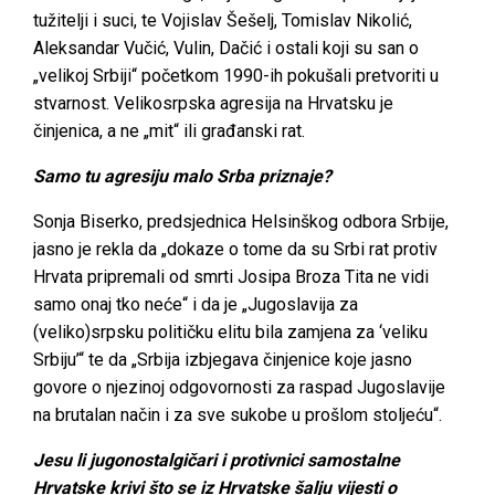
tužitelji i suci, te Vojislav Šešelj, Tomislav Nikolić,
Aleksandar Vučić, Vulin, Dačić i ostali koji su san o
„velikoj Srbiji“ početkom 1990-ih pokušali pretvoriti u
stvarnost. Velikosrpska agresija na Hrvatsku je
činjenica, a ne „mit“ ili građanski rat.
Samo tu agresiju malo Srba priznaje?
Sonja Biserko, predsjednica Helsinškog odbora Srbije,
jasno je rekla da „dokaze o tome da su Srbi rat protiv
Hrvata pripremali od smrti Josipa Broza Tita ne vidi
samo onaj tko neće“ i da je „Jugoslavija za
(veliko)srpsku političku elitu bila zamjena za ‘veliku
Srbiju’“ te da „Srbija izbjegava činjenice koje jasno
govore o njezinoj odgovornosti za raspad Jugoslavije
na brutalan način i za sve sukobe u prošlom stoljeću“.
Jesu li jugonostalgičari i protivnici samostalne
Hrvatske krivi što se iz Hrvatske šalju vijesti o