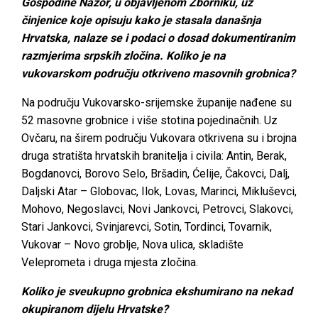
Gospodine Nazor, u objavljenom Zborniku, uz
činjenice koje opisuju kako je stasala današnja
Hrvatska, nalaze se i podaci o dosad dokumentiranim
razmjerima srpskih zločina. Koliko je na
vukovarskom području otkriveno masovnih grobnica?
Na području Vukovarsko-srijemske županije nađene su
52 masovne grobnice i više stotina pojedinačnih. Uz
Ovčaru, na širem području Vukovara otkrivena su i brojna
druga stratišta hrvatskih branitelja i civila: Antin, Berak,
Bogdanovci, Borovo Selo, Bršadin, Ćelije, Čakovci, Dalj,
Daljski Atar – Globovac, Ilok, Lovas, Marinci, Mikluševci,
Mohovo, Negoslavci, Novi Jankovci, Petrovci, Slakovci,
Stari Jankovci, Svinjarevci, Sotin, Tordinci, Tovarnik,
Vukovar – Novo groblje, Nova ulica, skladište
Veleprometa i druga mjesta zločina.
Koliko je sveukupno grobnica ekshumirano na nekad
okupiranom dijelu Hrvatske?