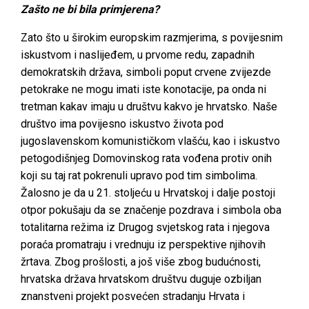
Zašto ne bi bila primjerena?
Zato što u širokim europskim razmjerima, s povijesnim
iskustvom i naslijeđem, u prvome redu, zapadnih
demokratskih država, simboli poput crvene zvijezde
petokrake ne mogu imati iste konotacije, pa onda ni
tretman kakav imaju u društvu kakvo je hrvatsko. Naše
društvo ima povijesno iskustvo života pod
jugoslavenskom komunističkom vlašću, kao i iskustvo
petogodišnjeg Domovinskog rata vođena protiv onih
koji su taj rat pokrenuli upravo pod tim simbolima.
Žalosno je da u 21. stoljeću u Hrvatskoj i dalje postoji
otpor pokušaju da se značenje pozdrava i simbola oba
totalitarna režima iz Drugog svjetskog rata i njegova
poraća promatraju i vrednuju iz perspektive njihovih
žrtava. Zbog prošlosti, a još više zbog budućnosti,
hrvatska država hrvatskom društvu duguje ozbiljan
znanstveni projekt posvećen stradanju Hrvata i