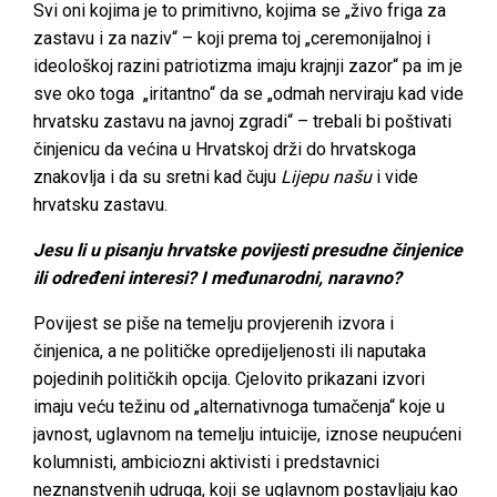
Svi oni kojima je to primitivno, kojima se „živo friga za
zastavu i za naziv“ – koji prema toj „ceremonijalnoj i
ideološkoj razini patriotizma imaju krajnji zazor“ pa im je
sve oko toga „iritantno“ da se „odmah nerviraju kad vide
hrvatsku zastavu na javnoj zgradi“ – trebali bi poštivati
činjenicu da većina u Hrvatskoj drži do hrvatskoga
znakovlja i da su sretni kad čuju
Lijepu našu
i vide
hrvatsku zastavu.
Jesu li u pisanju hrvatske povijesti presudne činjenice
ili određeni interesi? I međunarodni, naravno?
Povijest se piše na temelju provjerenih izvora i
činjenica, a ne političke opredijeljenosti ili naputaka
pojedinih političkih opcija. Cjelovito prikazani izvori
imaju veću težinu od „alternativnoga tumačenja“ koje u
javnost, uglavnom na temelju intuicije, iznose neupućeni
kolumnisti, ambiciozni aktivisti i predstavnici
neznanstvenih udruga, koji se uglavnom postavljaju kao