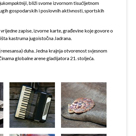
ju
kompaktniji
, bliži svome izvornom tisućljetnom
rugih gospodarskih i poslovnih aktivnosti, sportskih
e vrijedne zapise, izvorne karte, građevine koje govore o
ništa kastruma jugoistočna Jadrana.
(renesansa) duha. Jedna krajnja otvorenost svjesnom
činama globalne arene gladijatora 21. stoljeća.