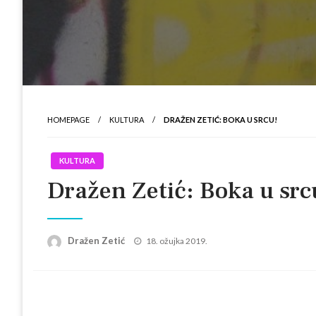
HOMEPAGE
KULTURA
DRAŽEN ZETIĆ: BOKA U SRCU!
KULTURA
Dražen Zetić: Boka u src
Posted
Dražen Zetić
18. ožujka 2019.
on