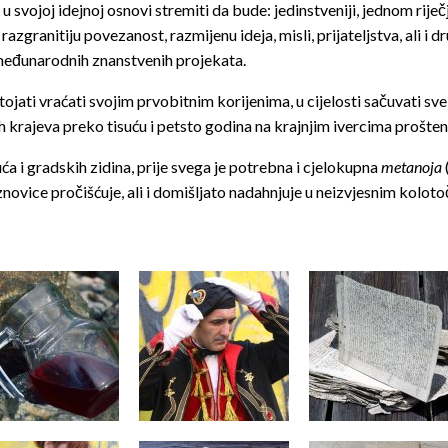
 svojoj idejnoj osnovi stremiti da bude: jedinstveniji, jednom riječ
ranitiju povezanost, razmijenu ideja, misli, prijateljstva, ali i d
h međunarodnih znanstvenih projekata.
tojati vraćati svojim prvobitnim korijenima, u cijelosti sačuvati sv
krajeva preko tisuću i petsto godina na krajnjim ivercima prošte
a i gradskih zidina, prije svega je potrebna i cjelokupna
metanoja
znovice pročišćuje, ali i domišljato nadahnjuje u neizvjesnim koloto