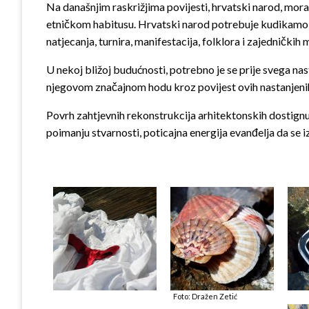
Na današnjim raskrižjima povijesti, hrvatski narod, mora u
etničkom habitusu. Hrvatski narod potrebuje kudikamo razg
natjecanja, turnira, manifestacija, folklora i zajednički
U nekoj bližoj budućnosti, potrebno je se prije svega nas
njegovom značajnom hodu kroz povijest ovih nastanjenih 
Povrh zahtjevnih rekonstrukcija arhitektonskih dostignuć
poimanju stvarnosti, poticajna energija evanđelja da se i
Foto: Dražen Zetić