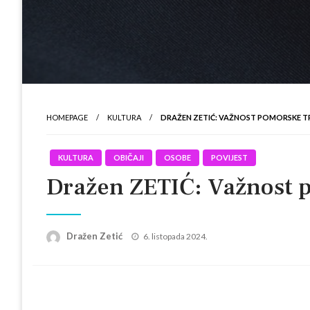
HOMEPAGE
KULTURA
DRAŽEN ZETIĆ: VAŽNOST POMORSKE T
KULTURA
OBIČAJI
OSOBE
POVIJEST
Dražen ZETIĆ: Važnost p
Posted
Dražen Zetić
6. listopada 2024.
on