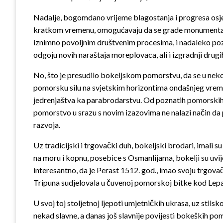
Nadalje, bogomdano vrijeme blagostanja i progresa osjet
kratkom vremenu, omogućavaju da se grade monumentalne 
iznimno povoljnim društvenim procesima, i nadaleko pozn
odgoju novih naraštaja moreplovaca, ali i izgradnji drug
No, što je presudilo bokeljskom pomorstvu, da se u nek
pomorsku silu na svjetskim horizontima ondašnjeg vremena
jedrenjaštva ka parabrodarstvu. Od poznatih pomorskih p
pomorstvo u srazu s novim izazovima ne nalazi način da
razvoja.
Uz tradicijski i trgovački duh, bokeljski brodari, imali su
na moru i kopnu, posebice s Osmanlijama, bokelji su uvijek
interesantno, da je Perast 1512. god., imao svoju trgovač
Tripuna sudjelovala u čuvenoj pomorskoj bitke kod Lepa
U svoj toj stoljetnoj ljepoti umjetničkih ukrasa, uz stilsk
nekad slavne, a danas još slavnije povijesti bokeških po