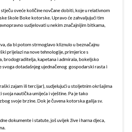
stječu oveće količine novčane dobiti, koje u relativnom
ske škole Boke kotorske. Upravo će zahvaljujući tim
 ravnopravno sudjelovati u nekim značajnijim bitkama,
va, da bi potom strmoglavo kliznulo u beznačajnu
i prijelazi na nove tehnologije, primjerice s
a, brodograditelja, kapetana i admirala, bokeljsko
nje svoga dotadašnjeg ujednačenog gospodarski rasta i
aški zajam ili tercijar), sudjelujući u stoljetnim okršajima
 svoja nautička umijeća i vještine. Pa je tako
 zbog svoje brzine. Dok je čuvena kotorska galija sv.
edne dokumente i statute, još uvijek žive i harna djeca,
na.