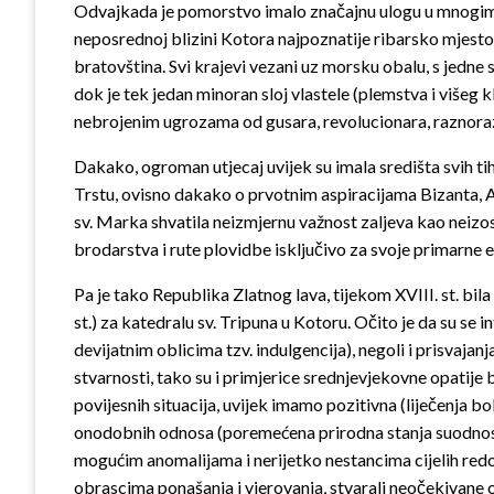
Odvajkada je pomorstvo imalo značajnu ulogu u mnogim as
neposrednoj blizini Kotora najpoznatije ribarsko mjesto
bratovština. Svi krajevi vezani uz morsku obalu, s jedne 
dok je tek jedan minoran sloj vlastele (plemstva i višeg k
nebrojenim ugrozama od gusara, revolucionara, raznorazn
Dakako, ogroman utjecaj uvijek su imala središta svih ti
Trstu, ovisno dakako o prvotnim aspiracijama Bizanta, Au
sv. Marka shvatila neizmjernu važnost zaljeva kao neiz
brodarstva i rute plovidbe isključivo za svoje primarne
Pa je tako Republika Zlatnog lava,
tijekom XVIII. st.
bila
st.) za katedralu sv. Tripuna u Kotoru. Očito je da su se
devijatnim oblicima tzv. indulgencija), negoli i prisvaja
stvarnosti, tako su i primjerice srednjevjekovne opatije b
povijesnih situacija, uvijek imamo pozitivna (liječenja bo
onodobnih odnosa (poremećena prirodna stanja suodnosa s
mogućim anomalijama i nerijetko nestancima cijelih redo
obrascima ponašanja i vjerovanja, stvarali neočekivane 