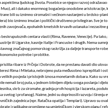
pektima ljudskog života. Posebice se njegov razvoj odražavao na 
 Muo), ali i dakako enormnog bogaćenja onodobne aristokracije, k
strane bili su iznimno siromašni i većinom nastanjeni u brdsko-plan
lera) bio iznimno imućan i politički društveno privilegiran. Sve je t
ih zavojevača, epohalnih kmetskih krvavih ustanaka i nezasitne gl
h beskrupuloznih centara vlasti (Rima, Ravenne, Venecije). Pa tako,
strije ili Ugarske, kasnije Italije i Francuske i drugih. Nema sum
ostavnog značajnog pomorskog raskrižja za daljnje transporte robe
 ekonomske potrebe i probitke.
 prisilila ribare iz Prčnja i Dobrote, da ne prestanu davati
dio ulova
 interesi Rima i Mletaka, nebrojeno puta međusobno ispreplitali i os
nja velikih posjeda i pristojnih iznosa monetarnih dobara. Kako su 
ile nemali broj puta, u jednom bitnijem dijelu svoga poslanja i djel
lesnika, skrb za siromahe, gradnja prvih hospicija i lazareta, poduku
vetog i profanog). Naime, jedni su doprinosili razvoju i širenju e
vničkih zajednica (npr. Ratačka opatija i Templari). Upravo su ov
obrate i radikalne promijene na umjetničkom i vjerskom planu ( ref