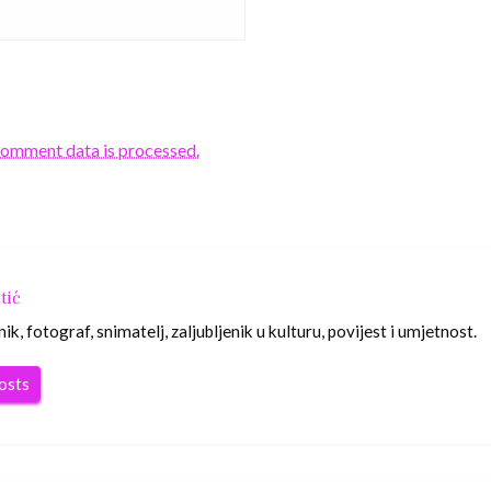
comment data is processed.
tić
nik, fotograf, snimatelj, zaljubljenik u kulturu, povijest i umjetnost.
posts