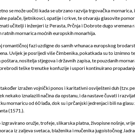
no se može uočiti kada se ubrzano razvija trgovačka mornarica, i 
palače, ljetnikovci, opatije i crkve, te otvaraju glasovite pomor
ati učitelji i inženjeri iz Perasta, Prčnja i Dobrote dugo vremena
ih ratnih mornarica moćnih europskih monarhija.
oj romantičnoj fazi uzdigne do samih vrhunaca europskog brodarst
. Uvijek je posrijedi više čimbenika, pokatkada su to iznimno tešk
oštara, nositelja stjegova i državnih zapisa, te pouzdanih mornar
 prebrodi teške trenutke konfuzije i uspori kontinuirano propada
 također izražen vojnički ponos i karitativni osviješteni duh (tzv. per
 nekako iznalazili načina da opstanu, i da nastave čuvati i razvijati
ku mornaricu od 60 lađa, dok su i prčanjski jedrenjaci bili na glasu
nta (1571.).
o izgravirano oružje, trofeje, slikarska platna, živopisne nošnje, vrij
moraca iz zaljeva svetaca, blaženika i mučenika jugoistočnog Jadra