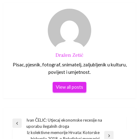
Dražen Zetić
Pisac, pjesnik, fotograf, snimatelj, zaljubljenik u kulturu,
povijest i umjetnost.
View all posts
Navigacija
Ivan ČELIĆ: Utjecaj ekonomske recesije na
Previous
uporabu ilegalnih droga
Post
objava
Iz kolektivne memorije Hrvata: Kotorske
Next
biskupija 2018. o Bokeljskoj mornarici