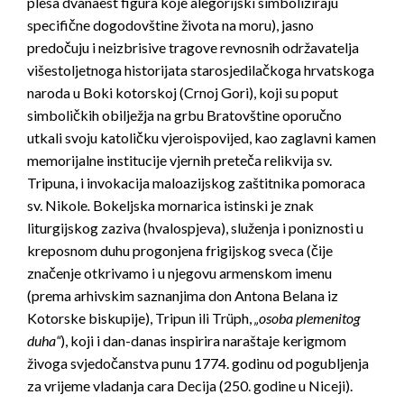
plesa dvanaest figura koje alegorijski simboliziraju
specifične dogodovštine života na moru), jasno
predočuju i neizbrisive tragove revnosnih održavatelja
višestoljetnoga historijata starosjedilačkoga hrvatskoga
naroda u Boki kotorskoj (Crnoj Gori), koji su poput
simboličkih obilježja na grbu Bratovštine oporučno
utkali svoju katoličku vjeroispovijed, kao zaglavni kamen
memorijalne institucije vjernih preteča relikvija sv.
Tripuna, i invokacija maloazijskog zaštitnika pomoraca
sv. Nikole
.
Bokeljska mornarica istinski je znak
liturgijskog zaziva (hvalospjeva), služenja i poniznosti u
kreposnom duhu progonjena frigijskog sveca (čije
značenje otkrivamo i u njegovu armenskom imenu
(prema arhivskim saznanjima don Antona Belana iz
Kotorske biskupije), Tripun ili Trüph,
„osoba plemenitog
duha“
), koji i dan-danas inspirira naraštaje kerigmom
živoga svjedočanstva punu 1774. godinu od pogubljenja
za vrijeme vladanja cara Decija (250. godine u Niceji).