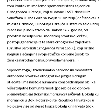
tom kontekstu možemo spomenuti staru zajednicu
Crnogoraca u Peroju, koji su davne 1657. doselili iz
Sandžaka i Crne Gore sa svojih 13 obitelji (77 članova) iz
mjesta Crmnice, Ljubotinja i Brajića u istarsko selo Peroj.
Nadasve je indikativno da i nakon 367. godina, od
prvotnih doseljenika u modernoj hrvatskoj državi,
postoje generacije iz te stare crnogorske zajednice
(
Društvo perojskih Crnogoraca Peroj 1657
.), koji brižno
njeguju sjećanje na svoje etničke korijene (osobito
ženska narodna nošnja, pravoslavna vjera…).
Slijedom toga, i tradicionalno narodnosni modaliteti
autohtone hrvatske etnografske jezgre s drugim
stjecateljima nastoje humanim konsolidiranjem oblika
višestoljetne komunitarnosti (posebice od obnove
Plemenitog tijela Bokeljske mornarice
) sačuvati Bokeljsku
mornaricu u Boki kotorskoj te Republici Hrvatskoj, u
kojoj živi više od deset tisuća bokeljskih Hrvata (dok