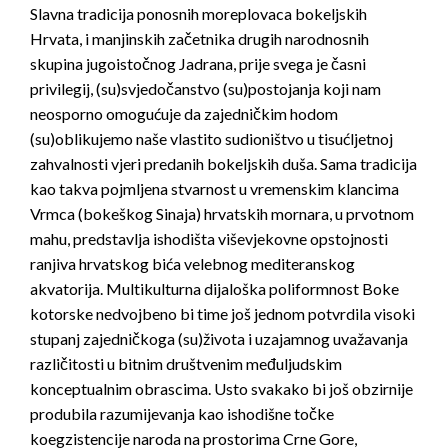
Slavna tradicija ponosnih moreplovaca bokeljskih
Hrvata, i manjinskih začetnika drugih narodnosnih
skupina jugoistočnog Jadrana, prije svega je časni
privilegij, (su)svjedočanstvo (su)postojanja koji nam
neosporno omogućuje da zajedničkim hodom
(su)oblikujemo naše vlastito sudioništvo u tisućljetnoj
zahvalnosti vjeri predanih bokeljskih duša. Sama tradicija
kao takva pojmljena stvarnost u vremenskim klancima
Vrmca (bokeškog Sinaja) hrvatskih mornara, u prvotnom
mahu, predstavlja ishodišta viševjekovne opstojnosti
ranjiva hrvatskog bića velebnog mediteranskog
akvatorija. Multikulturna dijaloška poliformnost Boke
kotorske nedvojbeno bi time još jednom potvrdila visoki
stupanj zajedničkoga (su)života i uzajamnog uvažavanja
različitosti u bitnim društvenim međuljudskim
konceptualnim obrascima. Usto svakako bi još obzirnije
produbila razumijevanja kao ishodišne točke
koegzistencije naroda na prostorima Crne Gore,