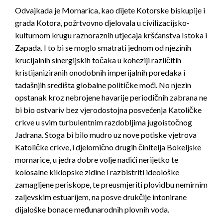
Odvajkada je Mornarica, kao dijete Kotorske biskupije i
grada Kotora, požrtvovno djelovala u civilizacijsko-
kulturnom krugu raznoraznih utjecaja kršćanstva Istoka i
Zapada. I to bi se moglo smatrati jednom od njezinih
krucijalnih sinergijskih točaka u koheziji različitih
kristijaniziranih onodobnih imperijalnih poredaka i
tadašnjih središta globalne političke moći. No njezin
opstanak kroz nebrojene havarije periodičnih zabrana ne
bi bio ostvariv bez vjerodostojna posvećenja Katoličke
crkve u svim turbulentnim razdobljima jugoistočnog
Jadrana. Stoga bi bilo mudro uz nove potiske vjetrova
Katoličke crkve, i djelomično drugih činitelja Bokeljske
mornarice, u jedra dobre volje nadići nerijetko te
kolosalne kiklopske zidine i razbistriti ideološke
zamagljene periskope, te preusmjeriti plovidbu nemirnim
zaljevskim estuarijem, na posve drukčije intonirane
dijaloške bonace međunarodnih plovnih voda.