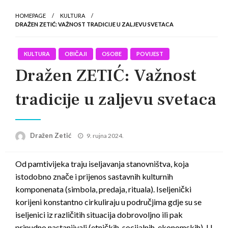
HOMEPAGE
KULTURA
DRAŽEN ZETIĆ: VAŽNOST TRADICIJE U ZALJEVU SVETACA
KULTURA
OBIČAJI
OSOBE
POVIJEST
Dražen ZETIĆ: Važnost
tradicije u zaljevu svetaca
Posted
Dražen Zetić
9. rujna 2024.
on
Od pamtivijeka traju iseljavanja stanovništva, koja
istodobno znače i prijenos sastavnih kulturnih
komponenata (simbola, predaja, rituala). Iseljenički
korijeni konstantno cirkuliraju u područjima gdje su se
iseljenici iz različitih situacija dobrovoljno ili pak
prinudno nastanjivali (etničkih, socijalnih, ekonomskih). U