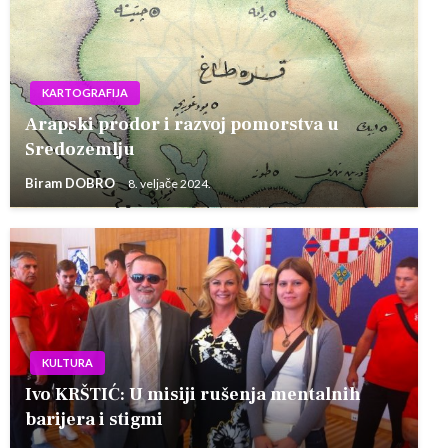
KARTOGRAFIJA
Arapski prodor i razvoj pomorstva u
Sredozemlju
Biram DOBRO
8. veljače 2024.
KULTURA
Ivo KRŠTIĆ: U misiji rušenja mentalnih
barijera i stigmi