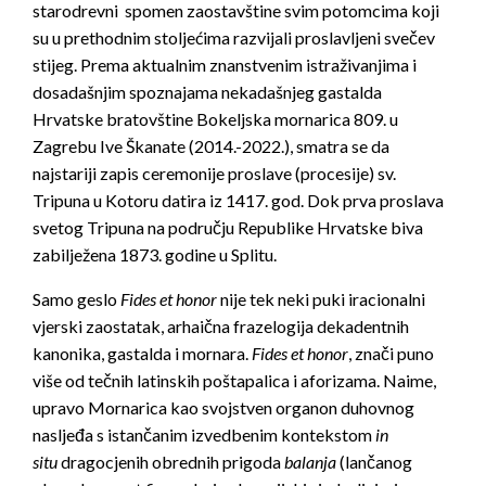
starodrevni spomen zaostavštine svim potomcima koji
su u prethodnim stoljećima razvijali proslavljeni svečev
stijeg. Prema aktualnim znanstvenim istraživanjima i
dosadašnjim spoznajama nekadašnjeg gastalda
Hrvatske bratovštine Bokeljska mornarica 809. u
Zagrebu Ive Škanate (2014.-2022.), smatra se da
najstariji zapis ceremonije proslave (procesije) sv.
Tripuna u Kotoru datira iz 1417. god. Dok prva proslava
svetog Tripuna na području Republike Hrvatske biva
zabilježena 1873. godine u Splitu.
Samo geslo
Fides et honor
nije tek neki puki iracionalni
vjerski zaostatak, arhaična frazelogija dekadentnih
kanonika, gastalda i mornara.
Fides et honor
, znači puno
više od tečnih latinskih poštapalica i aforizama. Naime,
upravo Mornarica kao svojstven organon duhovnog
nasljeđa s istančanim izvedbenim kontekstom
in
situ
dragocjenih obrednih prigoda
balanja
(lančanog