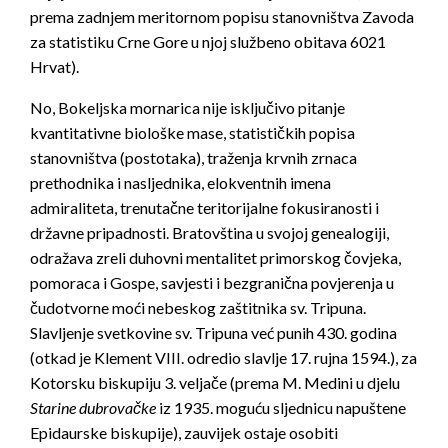
prema zadnjem meritornom popisu stanovništva Zavoda
za statistiku Crne Gore u njoj službeno obitava 6021
Hrvat).
No, Bokeljska mornarica nije isključivo pitanje
kvantitativne biološke mase, statističkih popisa
stanovništva (postotaka), traženja krvnih zrnaca
prethodnika i nasljednika, elokventnih imena
admiraliteta, trenutačne teritorijalne fokusiranosti i
državne pripadnosti. Bratovština u svojoj genealogiji,
odražava zreli duhovni mentalitet primorskog čovjeka,
pomoraca i Gospe, savjesti i bezgranična povjerenja u
čudotvorne moći nebeskog zaštitnika sv. Tripuna.
Slavljenje svetkovine sv. Tripuna već punih 430. godina
(otkad je Klement VIII. odredio slavlje 17. rujna 1594.), za
Kotorsku biskupiju 3. veljače (prema M. Medini u djelu
Starine dubrovačke
iz 1935.
moguću sljednicu napuštene
Epidaurske biskupije), zauvijek ostaje osobiti