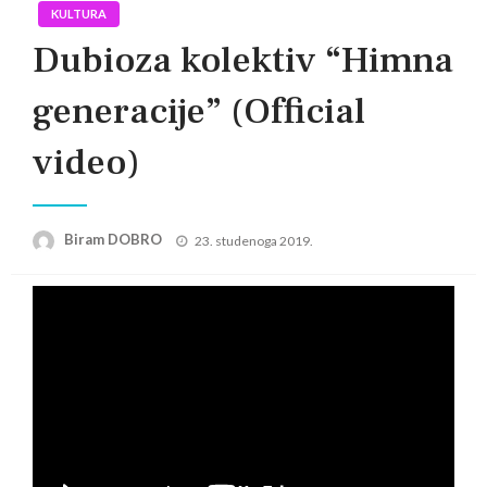
KULTURA
Dubioza kolektiv “Himna
generacije” (Official
video)
Posted
Biram DOBRO
23. studenoga 2019.
on