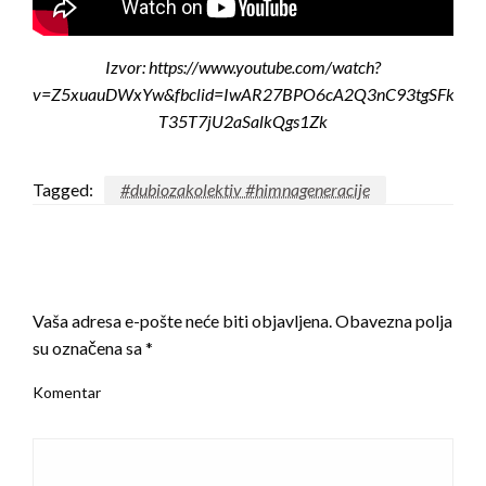
Izvor: https://www.youtube.com/watch?
v=Z5xuauDWxYw&fbclid=IwAR27BPO6cA2Q3nC93tgSFkXBw
T35T7jU2aSalkQgs1Zk
Tagged:
#dubiozakolektiv #himnageneracije
LEAVE A RESPONSE
Vaša adresa e-pošte neće biti objavljena.
Obavezna polja
su označena sa
*
Komentar