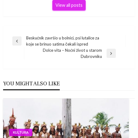
View all posts
Navigacija
Beskućnik završio u bolnici, psi lutalice za
Previous
koje se brinuo satima čekali ispred
Post
objava
Dolce vita – Noćni život u starom
Next
Dubrovniku
Post
YOU MIGHT ALSO LIKE
KULTURA