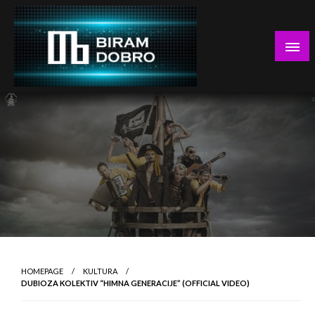
Skip
to
content
… jer BUDUĆNOST nema drugo IME!
Biram DOBRO
HOMEPAGE
KULTURA
DUBIOZA KOLEKTIV “HIMNA GENERACIJE” (OFFICIAL VIDEO)