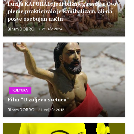
Lucija KAPURAL: Jedi bližnjega svoga: Ovo
pleme prakticiralo je kanibalizam, ali na
posve osebujan način
Biram DOBRO
7. veljače 2024.
KULTURA
Film “U zaljevu svetaca”
Biram DOBRO
21. veljače 2018.