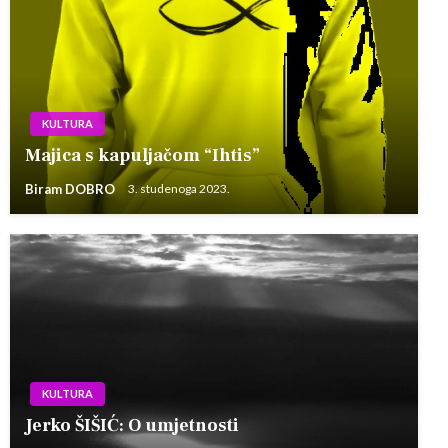
KULTURA
Majica s kapuljačom “Ihtis”
Biram DOBRO
3. studenoga 2023.
KULTURA
Jerko ŠIŠIĆ: O umjetnosti