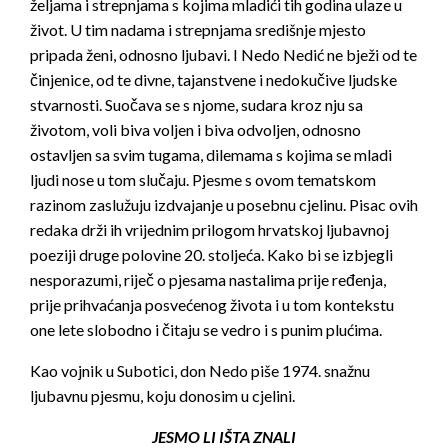
željama i strepnjama s kojima mladići tih godina ulaze u
život. U tim nadama i strepnjama središnje mjesto
pripada ženi, odnosno ljubavi. I Nedo Nedić ne bježi od te
činjenice, od te divne, tajanstvene i nedokučive ljudske
stvarnosti. Suočava se s njome, sudara kroz nju sa
životom, voli biva voljen i biva odvoljen, odnosno
ostavljen sa svim tugama, dilemama s kojima se mladi
ljudi nose u tom slučaju. Pjesme s ovom tematskom
razinom zaslužuju izdvajanje u posebnu cjelinu. Pisac ovih
redaka drži ih vrijednim prilogom hrvatskoj ljubavnoj
poeziji druge polovine 20. stoljeća. Kako bi se izbjegli
nesporazumi, riječ o pjesama nastalima prije ređenja,
prije prihvaćanja posvećenog života i u tom kontekstu
one lete slobodno i čitaju se vedro i s punim plućima.
Kao vojnik u Subotici, don Nedo piše 1974. snažnu
ljubavnu pjesmu, koju donosim u cjelini.
JESMO LI IŠTA ZNALI