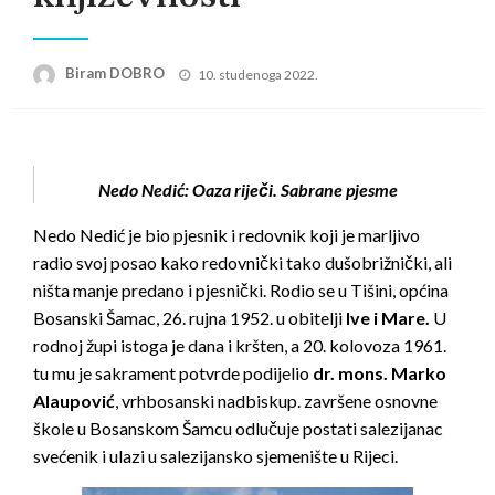
Posted
Biram DOBRO
10. studenoga 2022.
on
Nedo Nedić: Oaza riječi. Sabrane pjesme
Nedo Nedić je bio pjesnik i redovnik koji je marljivo
radio svoj posao kako redovnički tako dušobrižnički, ali
ništa manje predano i pjesnički. Rodio se u Tišini, općina
Bosanski Šamac, 26. rujna 1952. u obitelji
Ive
i
Mare
.
U
rodnoj župi istoga je dana i kršten, a 20. kolovoza 1961.
tu mu je sakrament potvrde podijelio
dr. mons. Marko
Alaupović
, vrhbosanski nadbiskup. završene osnovne
škole u Bosanskom Šamcu odlučuje postati salezijanac
svećenik i ulazi u salezijansko sjemenište u Rijeci.