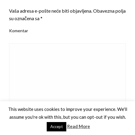
LEAVE A RESPONSE
Vaša adresa e-pošte neće biti objavljena.
Obavezna polja
su označena sa
*
Komentar
This website uses cookies to improve your experience. We'll
Ime
*
assume you're ok with this, but you can opt-out if you wish.
Read More
Accept