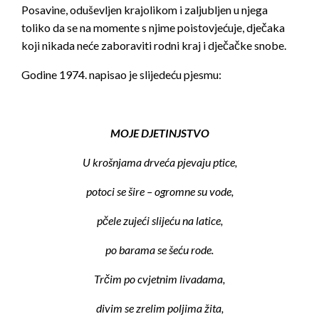
Posavine, oduševljen krajolikom i zaljubljen u njega
toliko da se na momente s njime poistovjećuje, dječaka
koji nikada neće zaboraviti rodni kraj i dječačke snobe.
Godine 1974. napisao je slijedeću pjesmu:
MOJE DJETINJSTVO
U krošnjama drveća pjevaju ptice,
potoci se šire – ogromne su vode,
pčele zujeći slijeću na latice,
po barama se šeću rode.
Trčim po cvjetnim livadama,
divim se zrelim poljima žita,