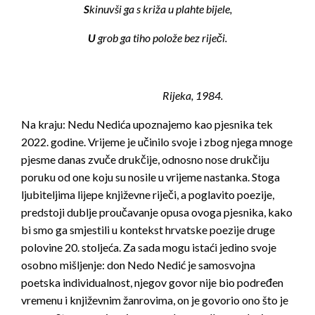
S
kinuvši ga s križa u plahte bijele,
U
grob ga tiho polože bez riječi.
Rijeka, 1984.
Na kraju: Nedu Nedića upoznajemo kao pjesnika tek
2022. godine. Vrijeme je učinilo svoje i zbog njega mnoge
pjesme danas zvuče drukčije, odnosno nose drukčiju
poruku od one koju su nosile u vrijeme nastanka. Stoga
ljubiteljima lijepe književne riječi, a poglavito poezije,
predstoji dublje proučavanje opusa ovoga pjesnika, kako
bi smo ga smjestili u kontekst hrvatske poezije druge
polovine 20. stoljeća. Za sada mogu istaći jedino svoje
osobno mišljenje: don Nedo Nedić je samosvojna
poetska individualnost, njegov govor nije bio podređen
vremenu i književnim žanrovima, on je govorio ono što je