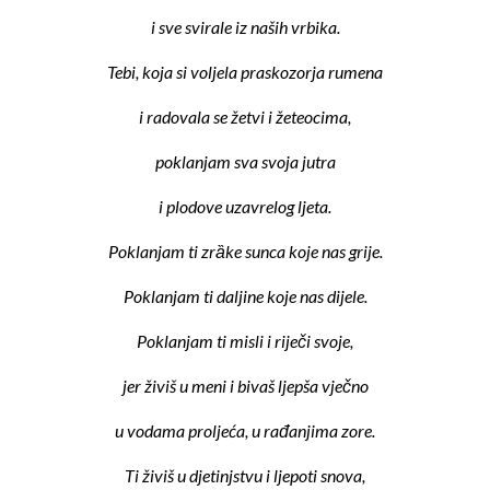
i sve svirale iz naših vrbika.
Tebi, koja si voljela praskozorja rumena
i radovala se žetvi i žeteocima,
poklanjam sva svoja jutra
i plodove uzavrelog ljeta.
Poklanjam ti zrȁke sunca koje nas grije.
Poklanjam ti daljine koje nas dijele.
Poklanjam ti misli i riječi svoje,
jer živiš u meni i bivaš ljepša vječno
u vodama proljeća, u rađanjima zore.
Ti živiš u djetinjstvu i ljepoti snova,