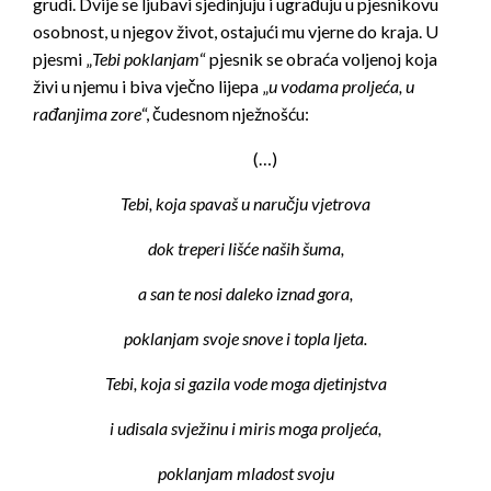
grudi. Dvije se ljubavi sjedinjuju i ugrađuju u pjesnikovu
osobnost, u njegov život, ostajući mu vjerne do kraja. U
pjesmi „
Tebi poklanjam
“ pjesnik se obraća voljenoj koja
živi u njemu i biva vječno lijepa „
u vodama proljeća, u
rađanjima zore
“, čudesnom nježnošću:
(…)
Tebi, koja spavaš u naručju vjetrova
dok treperi lišće naših šuma,
a san te nosi daleko iznad gora,
poklanjam svoje snove i topla ljeta.
Tebi, koja si gazila vode moga djetinjstva
i udisala svježinu i miris moga proljeća,
poklanjam mladost svoju