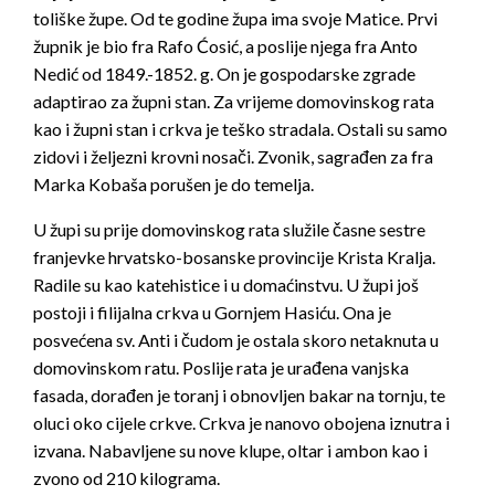
toliške župe. Od te godine župa ima svoje Matice. Prvi
župnik je bio fra Rafo Ćosić, a poslije njega fra Anto
Nedić od 1849.-1852. g. On je gospodarske zgrade
adaptirao za župni stan. Za vrijeme domovinskog rata
kao i župni stan i crkva je teško stradala. Ostali su samo
zidovi i željezni krovni nosači. Zvonik, sagrađen za fra
Marka Kobaša porušen je do temelja.
U župi su prije domovinskog rata služile časne sestre
franjevke hrvatsko-bosanske provincije Krista Kralja.
Radile su kao katehistice i u domaćinstvu. U župi još
postoji i filijalna crkva u Gornjem Hasiću. Ona je
posvećena sv. Anti i čudom je ostala skoro netaknuta u
domovinskom ratu. Poslije rata je urađena vanjska
fasada, dorađen je toranj i obnovljen bakar na tornju, te
oluci oko cijele crkve. Crkva je nanovo obojena iznutra i
izvana. Nabavljene su nove klupe, oltar i ambon kao i
zvono od 210 kilograma.