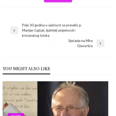
Navigacija
Prije 30 godina u vječnost se preselio p.
Marijan Gajšak, ljubitelj umjetnosti i
Previous
objava
kršćanskog Istoka
Post
Sjećanje na Mira
Next
Glavurtića
Post
YOU MIGHT ALSO LIKE