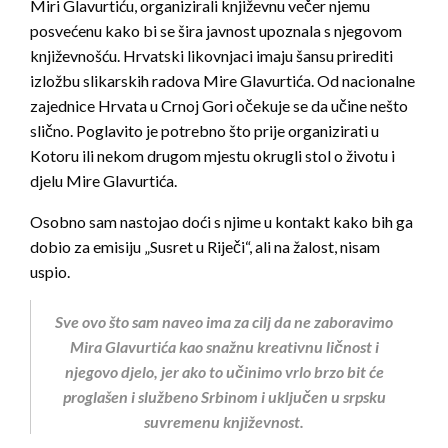
Miri Glavurtiću, organizirali književnu večer njemu
posvećenu kako bi se šira javnost upoznala s njegovom
književnošću. Hrvatski likovnjaci imaju šansu prirediti
izložbu slikarskih radova Mire Glavurtića. Od nacionalne
zajednice Hrvata u Crnoj Gori očekuje se da učine nešto
slično. Poglavito je potrebno što prije organizirati u
Kotoru ili nekom drugom mjestu okrugli stol o životu i
djelu Mire Glavurtića.
Osobno sam nastojao doći s njime u kontakt kako bih ga
dobio za emisiju „Susret u Riječi“, ali na žalost, nisam
uspio.
Sve ovo što sam naveo ima za cilj da ne zaboravimo
Mira Glavurtića kao snažnu kreativnu ličnost i
njegovo djelo, jer ako to učinimo vrlo brzo bit će
proglašen i službeno Srbinom i uključen u srpsku
suvremenu književnost.