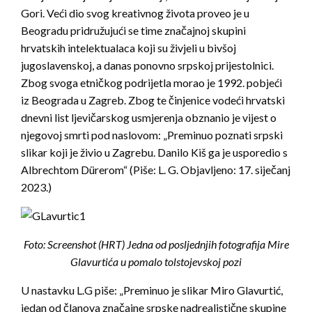
Gori. Veći dio svog kreativnog života proveo je u
Beogradu pridružujući se time značajnoj skupini
hrvatskih intelektualaca koji su živjeli u bivšoj
jugoslavenskoj, a danas ponovno srpskoj prijestolnici.
Zbog svoga etničkog podrijetla morao je 1992. pobjeći
iz Beograda u Zagreb. Zbog te činjenice vodeći hrvatski
dnevni list ljevičarskog usmjerenja obznanio je vijest o
njegovoj smrti pod naslovom: „Preminuo poznati srpski
slikar koji je živio u Zagrebu. Danilo Kiš ga je usporedio s
Albrechtom Dürerom“ (Piše: L. G. Objavljeno: 17. siječanj
2023.)
Foto: Screenshot (HRT) Jedna od posljednjih fotografija Mire
Glavurtića u pomalo tolstojevskoj pozi
U nastavku L.G piše: „Preminuo je slikar Miro Glavurtić,
jedan od članova značajne srpske nadrealistične skupine