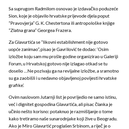
Sa suprugom Radmilom osnovao je izdavačko poduzeće
Sion, koje je objavilo hrvatske prijevode djela poput
“Pravovjerja” G. K. Chestertona ili antropološke knjige
“Zlatna grana” Georgea Frazera.
Za Glavurtića se “likovni establishment nije gotovo
uopće zanimao”, pisao je Gavrilović te dodao: ‘Osim
izložbe koju sam mu prošle godine organizirao u Galeriji
Forum, u Hrvatskoj gotovo nije izlagao otkad se tu
doselio …Ne pozivaju ga na revijalne izložbe, a sramotno
su ga zaobišli i u nedavno objavljenoj povijesti hrvatske
grafike’.
Ovim naslovom Jutarnji list je povrijedio ne samo istinu,
već i dignitet gospodina Glavurtića, ali pisac članka je
učinio nešto korisno: potaknuo je razmišljanje o tome
kako tretiramo naše sunarodnjake koji žive u Beogradu.
Ako je Miro Glavurtić proglašen Srbinom, a riječ je o