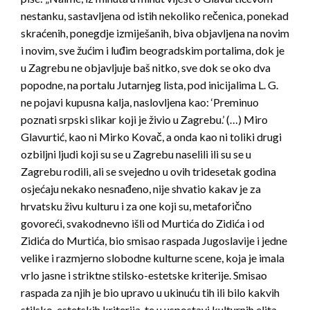
nestanku, sastavljena od istih nekoliko rečenica, ponekad
skraćenih, ponegdje izmiješanih, biva objavljena na novim
i novim, sve žućim i luđim beogradskim portalima, dok je
u Zagrebu ne objavljuje baš nitko, sve dok se oko dva
popodne, na portalu Jutarnjeg lista, pod inicijalima L. G.
ne pojavi kupusna kalja, naslovljena kao: ‘Preminuo
poznati srpski slikar koji je živio u Zagrebu.’ (…) Miro
Glavurtić, kao ni Mirko Kovač, a onda kao ni toliki drugi
ozbiljni ljudi koji su se u Zagrebu naselili ili su se u
Zagrebu rodili, ali se svejedno u ovih tridesetak godina
osjećaju nekako nesnađeno, nije shvatio kakav je za
hrvatsku živu kulturu i za one koji su, metaforično
govoreći, svakodnevno išli od Murtića do Zidića i od
Zidića do Murtića, bio smisao raspada Jugoslavije i jedne
velike i razmjerno slobodne kulturne scene, koja je imala
vrlo jasne i striktne stilsko-estetske kriterije. Smisao
raspada za njih je bio upravo u ukinuću tih ili bilo kakvih
stilsko-estetskih kriterija, te u uspostavi kulturnih elita