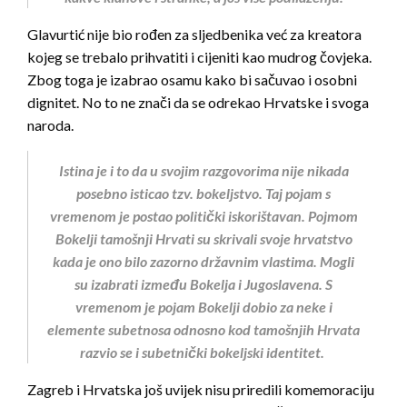
Glavurtić nije bio rođen za sljedbenika već za kreatora
kojeg se trebalo prihvatiti i cijeniti kao mudrog čovjeka.
Zbog toga je izabrao osamu kako bi sačuvao i osobni
dignitet. No to ne znači da se odrekao Hrvatske i svoga
naroda.
Istina je i to da u svojim razgovorima nije nikada
posebno isticao tzv. bokeljstvo. Taj pojam s
vremenom je postao politički iskorištavan. Pojmom
Bokelji tamošnji Hrvati su skrivali svoje hrvatstvo
kada je ono bilo zazorno državnim vlastima. Mogli
su izabrati između Bokelja i Jugoslavena. S
vremenom je pojam Bokelji dobio za neke i
elemente subetnosa odnosno kod tamošnjih Hrvata
razvio se i subetnički bokeljski identitet.
Zagreb i Hrvatska još uvijek nisu priredili komemoraciju