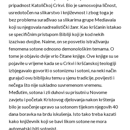
pripadnost Katoličkoj Crkvi. Bio je samosvojna ličnost,
usredotočen na slikarstvo i književnost i zbog toga je
bez problema surađivao sa slikarima grupe Mediavala
koji su njegovala nadrealistički žanr. Kao kršćanin istakao
se specifičnim pristupom Bibliji koji je kod nekih
izazivao dvojbe. Naime, on se posvetio istraživanju
fenomena sotone odnosno demonološkim temama. O
tome je objavio dvije vrlo čitane knjige. Ove knjige su se
pojavile u vrijeme kada se u Crkvi i kršćanskoj teologiji
izbjegavalo govoriti o sotonizmu i sotoni, na neki način
gurajući ovu biblijsku temu u sjenu tradicije, povijesti i
nečega što nije sukladno suvremenom vremenu.
Međutim, sotona i zli duhovi su prisutni u Novome
zavjetu i početak Kristovog djelovanja nakon krštenja
bilo je suočenje upravo sa sotonom tijekom njegovih 40
dana boravka na brdu iskušenja. Isto tako treba kazati
kako književnik koji se bavi likom sotone ne mora
automatski biti sotonist.