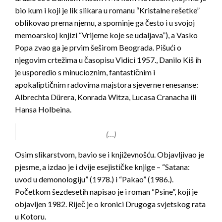
bio kum i koji je lik slikara u romanu “Kristalne rešetke”
oblikovao prema njemu, a spominje ga često i u svojoj
memoarskoj knjizi “Vrijeme koje se udaljava”), a Vasko
Popa zvao ga je prvim šeširom Beograda. Pišući o
njegovim crtežima u časopisu Vidici 1957., Danilo Kiš ih
je usporedio s minucioznim, fantastičnim i
apokaliptičnim radovima majstora sjeverne renesanse:
Albrechta Dürera, Konrada Witza, Lucasa Cranacha ili
Hansa Holbeina.
(…)
Osim slikarstvom, bavio se i književnošću. Objavljivao je
pjesme, a izdao je i dvije esejističke knjige – “Satana:
uvod u demonologiju” (1978.) i “Pakao” (1986.).
Početkom šezdesetih napisao je i roman “Psine”, koji je
objavljen 1982. Riječ je o kronici Drugoga svjetskog rata
u Kotoru.