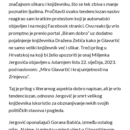
značajnom slikaru i književniku, što se tek zbiva s manje
poznatim ljudima. Pročitavši ovako tendenciozan naslov
reagirao sam kratkim protestom koji je automatski
objavljen i na mojoj Facebook stranici. Ovu reakciju vrlo
promptno je prenio portal „Biram dobro“ uz dodatno
pojašnjenje književnika Dražena Zetića kako je Glavurtić
ne samo veliki književnik već i slikar. Treći prilog u
Hrvatskoj na koji bi želio upozoriti je onaj Miljenka
Jergovića objavljen u Jutarnjem listu 22. siječnja, 2023.
pod naslovom: „Miro Glavurtić i kraj umjetnosti na
Zrinjevcu“.
Taj je prilog s literarnog aspekta dobro napisan, ali je vrlo
tendenciozan, odnosno Jergović je smrt velikog
književnika iskoristio za obznanjivanje nekih svojih
političkih stavova i pogleda.
Jergović oponašajući Gorana Babića, između ostalog
piše: „Naime, iz minuta u minut vijest o Glavurtićevom