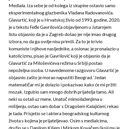
Mediala. Iza sebe je od kolega iz skupine ostavio samo
eksperimentalnog glazbenika Vladana Radovanovića.
Glavurtić, koji je u Hrvatskoj živio od 1993. godine, 2020.
je u tekstu Feđe Gavrilovića objavljenom u Jutarnjem
listu objasnio da je u Zagreb došao jer nije imao drugog
izbora, no da ga ovdje nisu primili. Za to je krivio
komuniste i njihove nasljednike, a oslonac je pronalazio u
katolicizmu, pisao je Gavrilović koji je objasnio da je
Glavurtić za Miloševićeva režima u Srbiji postao
nepoželjna osoba. U navedenome razgovoru Glavurtić je
objasnio zašto je morao napustiti Beograd. ‘Jedan
matematičar mi je dolazio i pokazivao kako će mi pržiti
mozak. Izgubio sam mnogo dobrih prijatelja tamo. Ali
neki su ostali uz mene. Unatoč mimoilaženjima u
mišljenju, ostao sam dobar s Dragošem Kalajićem’, rekao
je tada. Prisjetio se i aktera beogradskog kulturnog
života s kojima je prijateljevao. Osim s medialcima,
družio se s Danilom Kišem i Mirkom Kovačem (koji mu je