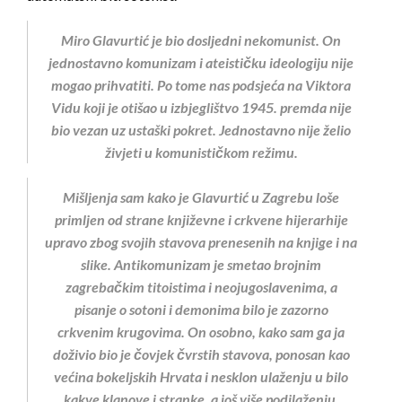
Miro Glavurtić je bio dosljedni nekomunist. On
jednostavno komunizam i ateističku ideologiju nije
mogao prihvatiti. Po tome nas podsjeća na Viktora
Vidu koji je otišao u izbjeglištvo 1945. premda nije
bio vezan uz ustaški pokret. Jednostavno nije želio
živjeti u komunističkom režimu.
Mišljenja sam kako je Glavurtić u Zagrebu loše
primljen od strane književne i crkvene hijerarhije
upravo zbog svojih stavova prenesenih na knjige i na
slike. Antikomunizam je smetao brojnim
zagrebačkim titoistima i neojugoslavenima, a
pisanje o sotoni i demonima bilo je zazorno
crkvenim krugovima. On osobno, kako sam ga ja
doživio bio je čovjek čvrstih stavova, ponosan kao
većina bokeljskih Hrvata i nesklon ulaženju u bilo
kakve klanove i stranke, a još više podilaženju.