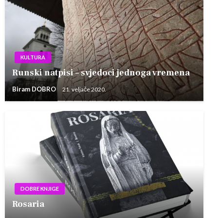
KULTURA
Runski natpisi – svjedoci jednoga vremena
Biram DOBRO
21. veljače 2020.
DOBRE KNJIGE
Rosaria