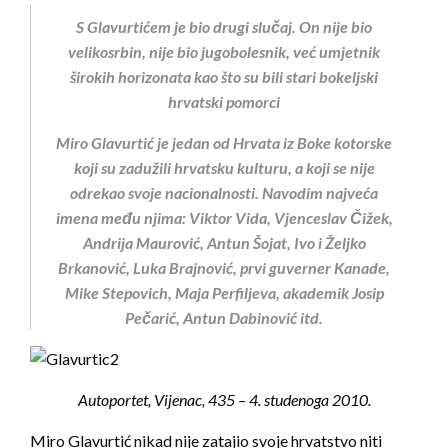
S Glavurtićem je bio drugi slučaj. On nije bio
velikosrbin, nije bio jugobolesnik, već umjetnik
širokih horizonata kao što su bili stari bokeljski
hrvatski pomorci
Miro Glavurtić je jedan od Hrvata iz Boke kotorske
koji su zadužili hrvatsku kulturu, a koji se nije
odrekao svoje nacionalnosti. Navodim najveća
imena među njima: Viktor Vida, Vjenceslav Čižek,
Andrija Maurović, Antun Šojat, Ivo i Željko
Brkanović, Luka Brajnović, prvi guverner Kanade,
Mike Stepovich, Maja Perfiljeva, akademik Josip
Pečarić, Antun Dabinović itd.
Autoportet, Vijenac, 435 – 4. studenoga 2010.
Miro Glavurtić nikad nije zatajio svoje hrvatstvo niti