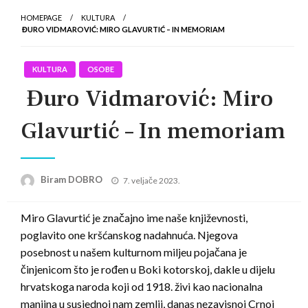
HOMEPAGE
KULTURA
ĐURO VIDMAROVIĆ: MIRO GLAVURTIĆ – IN MEMORIAM
KULTURA
OSOBE
Đuro Vidmarović: Miro
Glavurtić – In memoriam
Posted
Biram DOBRO
7. veljače 2023.
on
Miro Glavurtić je značajno ime naše književnosti,
poglavito one kršćanskog nadahnuća. Njegova
posebnost u našem kulturnom miljeu pojačana je
činjenicom što je rođen u Boki kotorskoj, dakle u dijelu
hrvatskoga naroda koji od 1918. živi kao nacionalna
manjina u susjednoj nam zemlji, danas nezavisnoj Crnoj