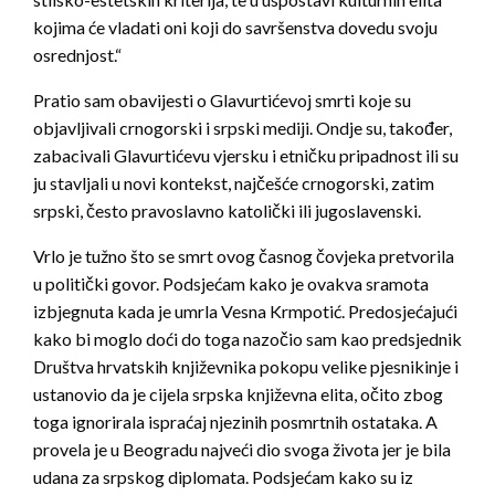
kojima će vladati oni koji do savršenstva dovedu svoju
osrednjost.“
Pratio sam obavijesti o Glavurtićevoj smrti koje su
objavljivali crnogorski i srpski mediji. Ondje su, također,
zabacivali Glavurtićevu vjersku i etničku pripadnost ili su
ju stavljali u novi kontekst, najčešće crnogorski, zatim
srpski, često pravoslavno katolički ili jugoslavenski.
Vrlo je tužno što se smrt ovog časnog čovjeka pretvorila
u politički govor. Podsjećam kako je ovakva sramota
izbjegnuta kada je umrla Vesna Krmpotić. Predosjećajući
kako bi moglo doći do toga nazočio sam kao predsjednik
Društva hrvatskih književnika pokopu velike pjesnikinje i
ustanovio da je cijela srpska književna elita, očito zbog
toga ignorirala ispraćaj njezinih posmrtnih ostataka. A
provela je u Beogradu najveći dio svoga života jer je bila
udana za srpskog diplomata. Podsjećam kako su iz