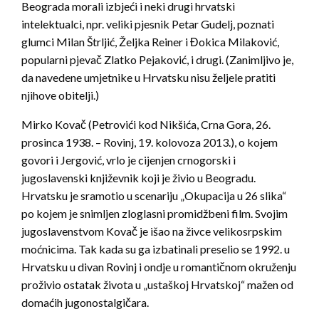
Beograda morali izbjeći i neki drugi hrvatski
intelektualci, npr. veliki pjesnik Petar Gudelj, poznati
glumci Milan Štrljić, Željka Reiner i Đokica Milaković,
popularni pjevač Zlatko Pejaković, i drugi. (Zanimljivo je,
da navedene umjetnike u Hrvatsku nisu željele pratiti
njihove obitelji.)
Mirko Kovač (Petrovići kod Nikšića, Crna Gora, 26.
prosinca 1938. – Rovinj, 19. kolovoza 2013.), o kojem
govori i Jergović, vrlo je cijenjen crnogorski i
jugoslavenski književnik koji je živio u Beogradu.
Hrvatsku je sramotio u scenariju „Okupacija u 26 slika“
po kojem je snimljen zloglasni promidžbeni film. Svojim
jugoslavenstvom Kovač je išao na živce velikosrpskim
moćnicima. Tak kada su ga izbatinali preselio se 1992. u
Hrvatsku u divan Rovinj i ondje u romantičnom okruženju
proživio ostatak života u „ustaškoj Hrvatskoj“ mažen od
domaćih jugonostalgičara.