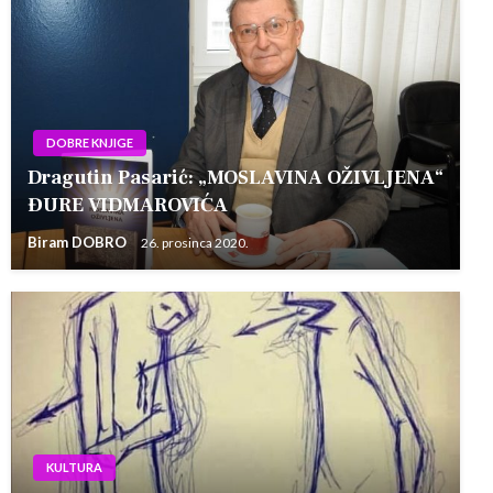
DOBRE KNJIGE
Dragutin Pasarić: „MOSLAVINA OŽIVLJENA“
ĐURE VIDMAROVIĆA
Biram DOBRO
26. prosinca 2020.
KULTURA