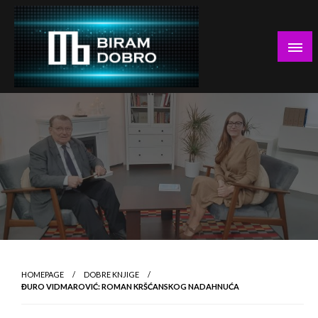
Skip
to
content
… jer BUDUĆNOST nema drugo IME!
Biram DOBRO
HOMEPAGE
DOBRE KNJIGE
ĐURO VIDMAROVIĆ: ROMAN KRŠĆANSKOG NADAHNUĆA