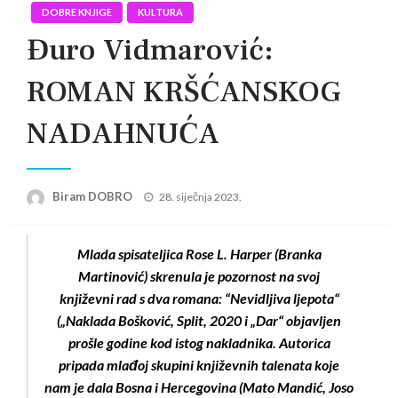
DOBRE KNJIGE
KULTURA
Đuro Vidmarović:
ROMAN KRŠĆANSKOG
NADAHNUĆA
Posted
Biram DOBRO
28. siječnja 2023.
on
Mlada spisateljica Rose L. Harper (Branka
Martinović) skrenula je pozornost na svoj
književni rad s dva romana: “Nevidljiva ljepota“
(„Naklada Bošković, Split, 2020 i „Dar“ objavljen
prošle godine kod istog nakladnika. Autorica
pripada mlađoj skupini književnih talenata koje
nam je dala Bosna i Hercegovina (Mato Mandić, Joso