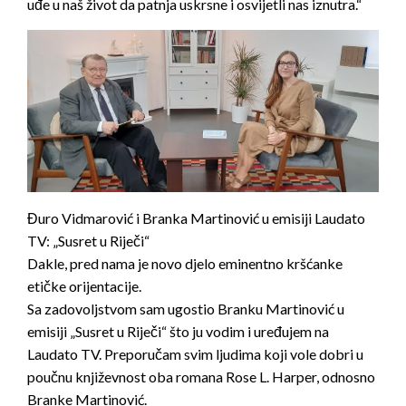
uđe u naš život da patnja uskrsne i osvijetli nas iznutra.“
Đuro Vidmarović i Branka Martinović u emisiji Laudato
TV: „Susret u Riječi“
Dakle, pred nama je novo djelo eminentno kršćanke
etičke orijentacije.
Sa zadovoljstvom sam ugostio Branku Martinović u
emisiji „Susret u Riječi“ što ju vodim i uređujem na
Laudato TV. Preporučam svim ljudima koji vole dobri u
poučnu književnost oba romana Rose L. Harper, odnosno
Branke Martinović.