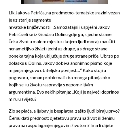
Lik Jakova Petrića, na predmetno-tematskoj razini vezan
je uz starije segmente
hrvatske književnosti: „Samozatajni i uspješni Jakov
Petrić seli se iz Grada u Dolinu gdje ga, s jedne strane,
čeka život u malom mjestu u kojem ljudi moraju naučiti
nenametljivo živjeti jedni uz druge, a s druge strane,
poneka tajna koja uključuje druge strane priče. Ubrzo po
dolasku u Dolinu, Jakov dobiva anonimno pismo koje
mijenja njegovu obiteljsku povijest…“ Kako stoji u
pogovoru, roman problematizira mnoga pitanja oko
kojih se i u životu raspravlja s nepomirljivim
argumentima. Evo nekih pitanja: „Koji je najveći doprinos
miru u svijetu?
Zlo se plaća, a ljubav je besplatna, zašto ljudi biraju prvo?
Čemu dati prednost: djetetovu pravu na život ili ženinu
pravu na raspolaganje njegovim životom? Ima li dijete