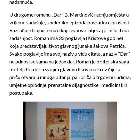
nadahnuća.
U drugome romanu „Dar“ B. Martinović radnju smješta u
vrijeme sadašnje, s nekoliko epizoda povratka u prošlost.
Razrađuje trajnu temu u književnosti: utjecaj prošlosti na
sadašnjost. Roman ima 33 poglavlja (Kristove godine)
koja predstavljaju život glavnog junaka Jakova Petrića.
Svako poglavlje ima svoj naziv u vidu citata, a naziv “Dar”
ne odnosi se samo na jedan dar. Roman je obiteljska saga
obitelji Petrić sa svojim glavnim likovima kroz čiju se
priču otvaraju mnoga pitanja, pa i priča o trgovini ljudima,
umjetne oplodnje, prenatalne dijagnostike i medicinskih
postupaka.