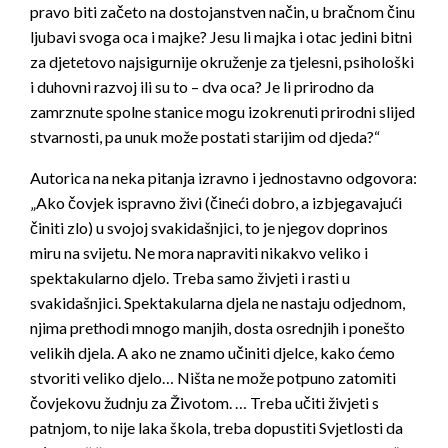
pravo biti začeto na dostojanstven način, u bračnom činu
ljubavi svoga oca i majke? Jesu li majka i otac jedini bitni
za djetetovo najsigurnije okruženje za tjelesni, psihološki
i duhovni razvoj ili su to – dva oca? Je li prirodno da
zamrznute spolne stanice mogu izokrenuti prirodni slijed
stvarnosti, pa unuk može postati starijim od djeda?“
Autorica na neka pitanja izravno i jednostavno odgovora:
„Ako čovjek ispravno živi (čineći dobro, a izbjegavajući
činiti zlo) u svojoj svakidašnjici, to je njegov doprinos
miru na svijetu. Ne mora napraviti nikakvo veliko i
spektakularno djelo. Treba samo živjeti i rasti u
svakidašnjici. Spektakularna djela ne nastaju odjednom,
njima prethodi mnogo manjih, dosta osrednjih i ponešto
velikih djela. A ako ne znamo učiniti djelce, kako ćemo
stvoriti veliko djelo… Ništa ne može potpuno zatomiti
čovjekovu žudnju za Životom. … Treba učiti živjeti s
patnjom, to nije laka škola, treba dopustiti Svjetlosti da