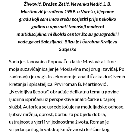
Živković, Dražen Zetić, Nevenka Nedić..). B.
Martinović je rođena 1989. u Varešu, lijepome
gradu koji sam imao sreću posjetiti prije nekoliko
godina u upoznati tamošnji moderni
multidisciplinarni školski centar što su ga sagradili i
vode ga oci Salezijanci. Blizu je i čarobna Kraljeva
Sutjeska
Sada je stanovnica Popovače, dakle Moslavka i time
moja suzavičajnica jer je Moslavina moj drugi zavičaj. Po
zanimanju je magistra ekonomije, analitičarka društvenih
kretanja i spisateljica. Prvi roman B. Martinović ,
„Nevidljiva ljepota“, obrađuje delikatnu temu trgovine
ljudima ispričanu iz perspektive analitičarke u tajnoj
službi. Autorica se usredotočuje na međuljudske odnose,
ljubav, mržnju, oprost, borbu za pobjedu dobra,
ustrajnost u vjeri i vrijednostima života. Roman je
vrijedan prilog hrvatskoj književnosti kršćanskog