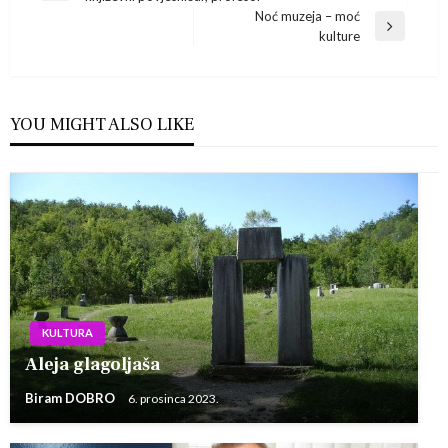
Post
objava
Noć muzeja – moć
Next
kulture
Post
YOU MIGHT ALSO LIKE
KULTURA
Aleja glagoljaša
Biram DOBRO
6. prosinca 2023.