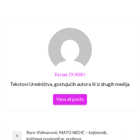
Biram DOBRO
Tekstovi Uredništva, gostujućih autora ili iz drugih medija.
View all posts
Navigacija
Đuro Vidmarović: MATO NEDIĆ – književnik,
Previous
književni povjesničar, profesor