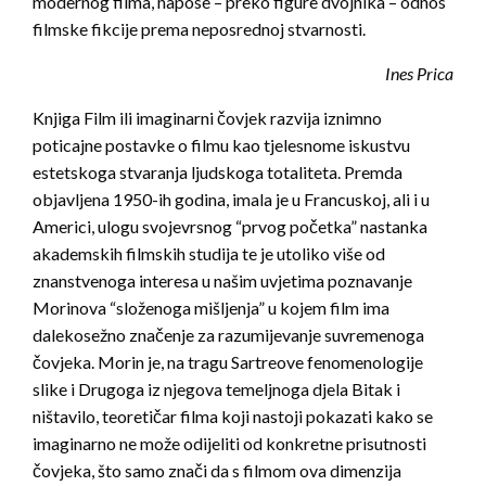
modernog filma, napose – preko figure dvojnika – odnos
filmske fikcije prema neposrednoj stvarnosti.
Ines Prica
Knjiga Film ili imaginarni čovjek razvija iznimno
poticajne postavke o filmu kao tjelesnome iskustvu
estetskoga stvaranja ljudskoga totaliteta. Premda
objavljena 1950-ih godina, imala je u Francuskoj, ali i u
Americi, ulogu svojevrsnog “prvog početka” nastanka
akademskih filmskih studija te je utoliko više od
znanstvenoga interesa u našim uvjetima poznavanje
Morinova “složenoga mišljenja” u kojem film ima
dalekosežno značenje za razumijevanje suvremenoga
čovjeka. Morin je, na tragu Sartreove fenomenologije
slike i Drugoga iz njegova temeljnoga djela Bitak i
ništavilo, teoretičar filma koji nastoji pokazati kako se
imaginarno ne može odijeliti od konkretne prisutnosti
čovjeka, što samo znači da s filmom ova dimenzija