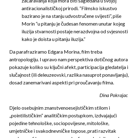
začaravanja koja mora biti sagledana u svojoj
antiracionalističkoj prirodi. “Filmsko iskustvo
bazirano je na stanju udvostručene svijesti”, piše
Morin “u pitanju je čudesan fenomen unutar kojeg
iluzija stvarnosti postaje nerazdvojna od svjesnosti
kako je doista u pitanju iluzija.”
Da parafraziramo Edgara Morina, film treba
antropologiju. I upravo nam perspektiva dotičnog autora
pokazuje koliko su ključni afekt, participacija gledatelja i
slučajnost (ili deleuzeovski, razlika nasuprot ponavljanju),
dosad zanemarivani aspekti pri proučavanju filma.
Dina Pokrajac
Djelo osebujnim znanstvenoesejističkim stilom i
„pointilističkim“ analitičkim postupkom, izdvajajući
pojedine tehnološke, sociopovijesne, mitološke,
umjetničke i svakodnevničke topose, prati razvitak