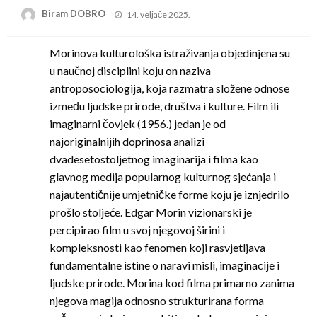
Posted
Biram DOBRO
14. veljače 2025.
on
Morinova kulturološka istraživanja objedinjena su
u naučnoj disciplini koju on naziva
antroposociologija, koja razmatra složene odnose
između ljudske prirode, društva i kulture. Film ili
imaginarni čovjek (1956.) jedan je od
najoriginalnijih doprinosa analizi
dvadesetostoljetnog imaginarija i filma kao
glavnog medija popularnog kulturnog sjećanja i
najautentičnije umjetničke forme koju je iznjedrilo
prošlo stoljeće. Edgar Morin vizionarski je
percipirao film u svoj njegovoj širini i
kompleksnosti kao fenomen koji rasvjetljava
fundamentalne istine o naravi misli, imaginacije i
ljudske prirode. Morina kod filma primarno zanima
njegova magija odnosno strukturirana forma