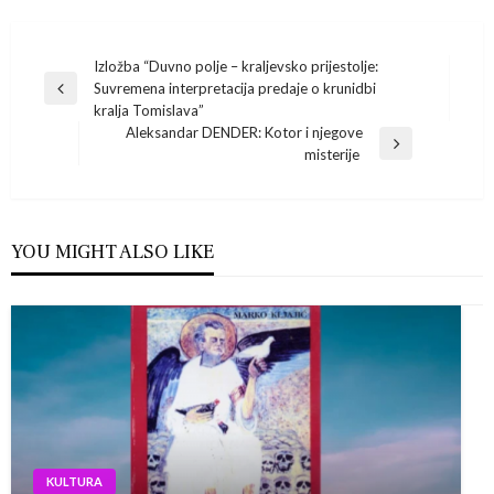
Navigacija
Izložba “Duvno polje – kraljevsko prijestolje:
Suvremena interpretacija predaje o krunidbi
Previous
objava
kralja Tomislava”
Post
Aleksandar DENDER: Kotor i njegove
Next
misterije
Post
YOU MIGHT ALSO LIKE
KULTURA