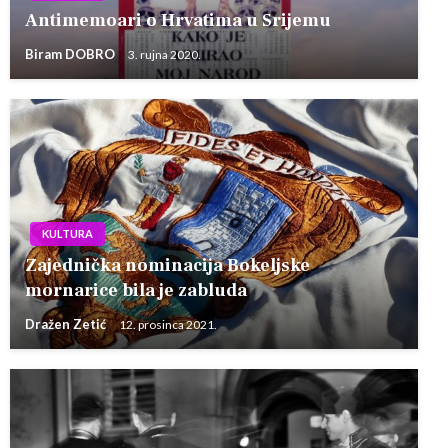
Antimemoari o Hrvatima u Srijemu
Biram DOBRO
3. rujna 2020.
KULTURA
Zajednička nominacija Bokeljske
mornarice bila je zabluda
Dražen Zetić
12. prosinca 2021.