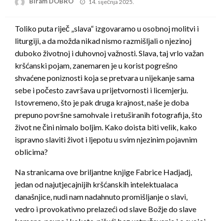
Posted
Biram DOBRO
14. siječnja 2025.
on
Toliko puta riječ „slava“ izgovaramo u osobnoj molitvi i
liturgiji, a da možda nikad nismo razmišljali o njezinoj
duboko životnoj i duhovnoj važnosti. Slava, taj vrlo važan
kršćanski pojam, zanemaren je u korist pogrešno
shvaćene poniznosti koja se pretvara u nijekanje sama
sebe i počesto završava u prijetvornosti i licemjerju.
Istovremeno, što je pak druga krajnost, naše je doba
prepuno površne samohvale i retuširanih fotografija, što
život ne čini nimalo boljim. Kako doista biti velik, kako
ispravno slaviti život i ljepotu u svim njezinim pojavnim
oblicima?
Na stranicama ove briljantne knjige Fabrice Hadjadj,
jedan od najutjecajnijih kršćanskih intelektualaca
današnjice, nudi nam nadahnuto promišljanje o slavi,
vedro i provokativno prelazeći od slave Božje do slave