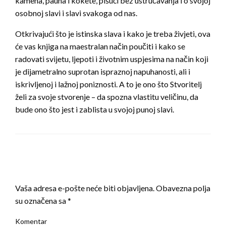
kamena, pauna i kokete, pišući bez ustručavanja i o svojoj
osobnoj slavi i slavi svakoga od nas.
Otkrivajući što je istinska slava i kako je treba živjeti, ova
će vas knjiga na maestralan način poučiti i kako se
radovati svijetu, ljepoti i životnim uspjesima na način koji
je dijametralno suprotan ispraznoj napuhanosti, ali i
iskrivljenoj i lažnoj poniznosti. A to je ono što Stvoritelj
želi za svoje stvorenje – da spozna vlastitu veličinu, da
bude ono što jest i zablista u svojoj punoj slavi.
LEAVE A RESPONSE
Vaša adresa e-pošte neće biti objavljena.
Obavezna polja
su označena sa
*
Komentar