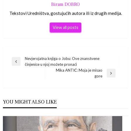
Biram DOBRO
Tekstovi Uredništva, gostujućih autora ili iz drugih medija.
View all posts
Navigacija
Nevjerojatna knjiga o Jobu: Ove znanstvene
Previous
činjenice u njoj možete pronaći
Post
objava
Mika ANTIĆ: Moja je misao
Next
gore
Post
YOU MIGHT ALSO LIKE