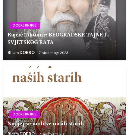
DOBRE KNJIGE
Rajčić Tihomir: BEOGRADSKE TAJNE I.
SVJETSKOG RATA
Biram DOBRO
7. studenoga 2023.
DOBRE KNJIGE
Najljepše molitve naših starih
Biram DOBRO
9. siječnja 2020.