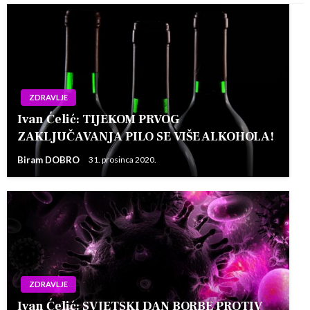
ZDRAVLJE
Ivan Ćelić: TIJEKOM PRVOG
ZAKLJUČAVANJA PILO SE VIŠE ALKOHOLA!
Biram DOBRO
31. prosinca 2020.
ZDRAVLJE
Ivan Ćelić: SVJETSKI DAN BORBE PROTIV