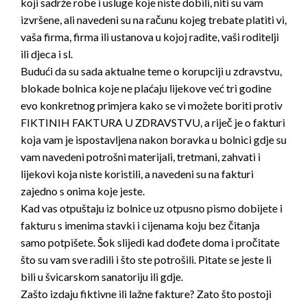
koji sadrže robe i usluge koje niste dobili, niti su vam
izvršene, ali navedeni su na računu kojeg trebate platiti vi,
vaša firma, firma ili ustanova u kojoj radite, vaši roditelji
ili djeca i sl.
Budući da su sada aktualne teme o korupciji u zdravstvu,
blokade bolnica koje ne plaćaju lijekove
već tri godine
evo konkretnog primjera kako se vi možete boriti protiv
FIKTINIH FAKTURA U ZDRAVSTVU, a riječ je o fakturi
koja vam je ispostavljena nakon boravka u bolnici gdje su
vam navedeni potrošni materijali, tretmani, zahvati i
lijekovi koja niste koristili, a navedeni su na fakturi
zajedno s onima koje jeste.
Kad vas otpuštaju iz bolnice uz otpusno pismo dobijete i
fakturu s imenima stavki i cijenama koju bez čitanja
samo potpišete. Šok slijedi kad dođete doma i pročitate
što su vam sve radili i što ste potrošili. Pitate se jeste li
bili u švicarskom sanatoriju ili gdje.
Zašto izdaju fiktivne ili lažne fakture? Zato što postoji