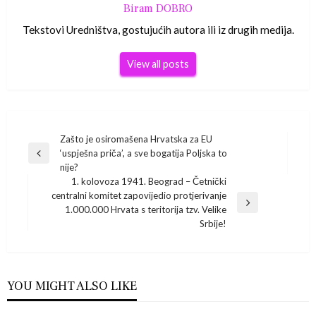
Biram DOBRO
Tekstovi Uredništva, gostujućih autora ili iz drugih medija.
View all posts
Navigacija
Zašto je osiromašena Hrvatska za EU
‘uspješna priča’, a sve bogatija Poljska to
Previous
objava
nije?
Post
1. kolovoza 1941. Beograd – Četnički
centralni komitet zapovijedio protjerivanje
Next
1.000.000 Hrvata s teritorija tzv. Velike
Post
Srbije!
YOU MIGHT ALSO LIKE