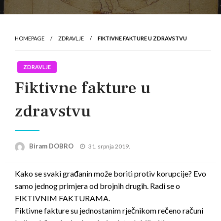
HOMEPAGE
ZDRAVLJE
FIKTIVNE FAKTURE U ZDRAVSTVU
ZDRAVLJE
Fiktivne fakture u
zdravstvu
Posted
Biram DOBRO
31. srpnja 2019.
on
Kako se svaki građanin može boriti protiv korupcije? Evo
samo jednog primjera od brojnih drugih. Radi se o
FIKTIVNIM FAKTURAMA.
Fiktivne fakture su jednostanim rječnikom rečeno računi