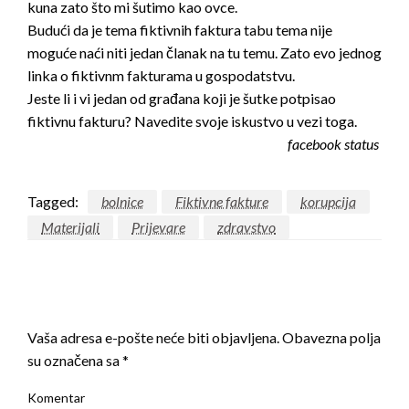
kuna zato što mi šutimo kao ovce.
Budući da je tema fiktivnih faktura tabu tema nije
moguće naći niti jedan članak na tu temu. Zato evo jednog
linka o fiktivnm fakturama u gospodatstvu.
Jeste li i vi jedan od građana koji je šutke potpisao
fiktivnu fakturu? Navedite svoje iskustvo u vezi toga.
facebook status
Tagged:
bolnice
Fiktivne fakture
korupcija
Materijali
Prijevare
zdravstvo
LEAVE A RESPONSE
Vaša adresa e-pošte neće biti objavljena.
Obavezna polja
su označena sa
*
Komentar