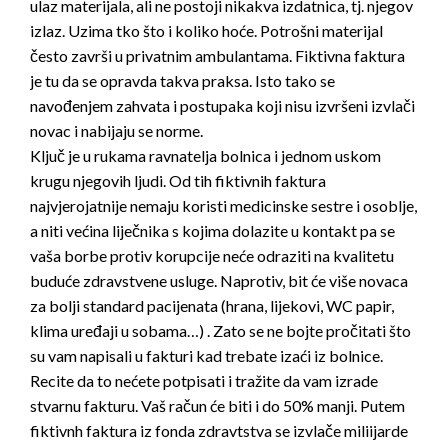
ulaz materijala, ali ne postoji nikakva izdatnica, tj. njegov
izlaz. Uzima tko što i koliko hoće. Potrošni materijal
često završi u privatnim ambulantama. Fiktivna faktura
je tu da se opravda takva praksa. Isto tako se
navođenjem zahvata i postupaka koji nisu izvršeni izvlači
novac i nabijaju se norme.
Ključ je u rukama ravnatelja bolnica i jednom uskom
krugu njegovih ljudi. Od tih fiktivnih faktura
najvjerojatnije nemaju koristi medicinske sestre i osoblje,
a niti većina liječnika s kojima dolazite u kontakt pa se
vaša borbe protiv korupcije neće odraziti na kvalitetu
buduće zdravstvene usluge. Naprotiv, bit će više novaca
za bolji standard pacijenata (hrana, lijekovi, WC papir,
klima uređaji u sobama…) . Zato se ne bojte pročitati što
su vam napisali u fakturi kad trebate izaći iz bolnice.
Recite da to nećete potpisati i tražite da vam izrade
stvarnu fakturu. Vaš račun će biti i do 50% manji. Putem
fiktivnh faktura iz fonda zdravtstva se izvlače miliijarde