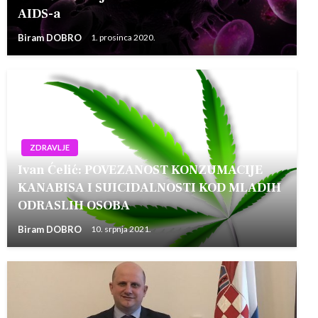
AIDS-a
Biram DOBRO
1. prosinca 2020.
ZDRAVLJE
Ivan Ćelić: POVEZANOST KONZUMACIJE
KANABISA I SUICIDALNOSTI KOD MLADIH
ODRASLIH OSOBA
Biram DOBRO
10. srpnja 2021.