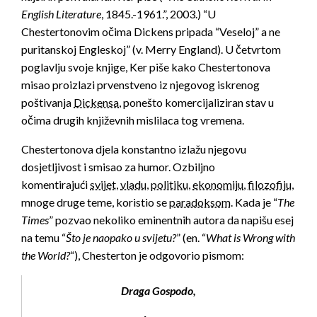
English Literature
, 1845.-1961.”, 2003.) “U
Chestertonovim očima Dickens pripada “Veseloj” a ne
puritanskoj Engleskoj” (v. Merry England). U četvrtom
poglavlju svoje knjige, Ker piše kako Chestertonova
misao proizlazi prvenstveno iz njegovog iskrenog
poštivanja
Dickensa
, ponešto komercijaliziran stav u
očima drugih književnih mislilaca tog vremena.
Chestertonova djela konstantno izlažu njegovu
dosjetljivost i smisao za humor. Ozbiljno
komentirajući
svijet
,
vladu
,
politiku
,
ekonomiju
,
filozofiju
,
teol
mnoge druge teme, koristio se
paradoksom
. Kada je “
The
Times
” pozvao nekoliko eminentnih autora da napišu esej
na temu “
Što je naopako u svijetu?
” (en. “
What is Wrong with
the World?
“), Chesterton je odgovorio pismom:
Draga Gospodo,