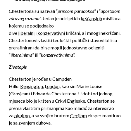
Chestertona su nazivali “
princom paradoksa
” i “
apostolom
zdravog razuma
“. Jedan je od rijetkih
kršćanskih
mislilaca
kojemu se podjednako
dive
liberalni
i
konzervativni
kršćani, a i mnogi nekršćani.
Chestertonovi vlastiti teološki i politički stavovi bili su
prerafinirani da bi se mogli jednostavno ocijeniti
“l
iberalnima
” ili “
konzervativnima
“.
Životopis
Chesterton je rođen u Campden
Hillu,
Kensington
,
London
, kao sin Marie Louise
(Grosjean) i Edwarda Chestertona. U dobi od jednog
mjeseca bio je kršten u
Crkvi Engleske
. Chesterton se
prema vlastitim priznanjima kao mladić zainteresirao
za
okultno
, a sa svojim bratom
Cecilom
eksperimantirao
je sa zvanjem duhova.