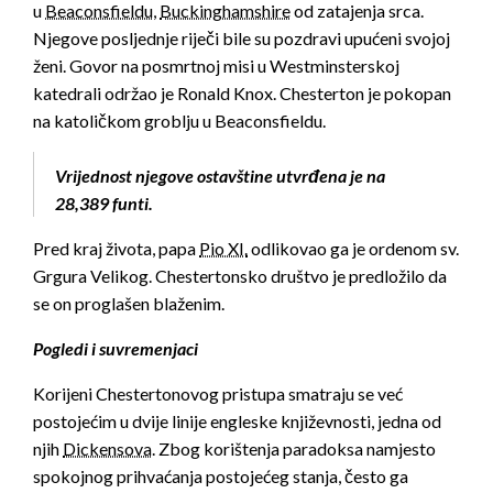
u
Beaconsfieldu
,
Buckinghamshire
od zatajenja srca.
Njegove posljednje riječi bile su pozdravi upućeni svojoj
ženi. Govor na posmrtnoj misi u Westminsterskoj
katedrali održao je Ronald Knox. Chesterton je pokopan
na katoličkom groblju u Beaconsfieldu.
Vrijednost njegove ostavštine utvrđena je na
28,389 funti.
Pred kraj života, papa
Pio XI.
odlikovao ga je ordenom sv.
Grgura Velikog. Chestertonsko društvo je predložilo da
se on proglašen blaženim.
Pogledi i suvremenjaci
Korijeni Chestertonovog pristupa smatraju se već
postojećim u dvije linije engleske književnosti, jedna od
njih
Dickensova
. Zbog korištenja paradoksa namjesto
spokojnog prihvaćanja postojećeg stanja, često ga