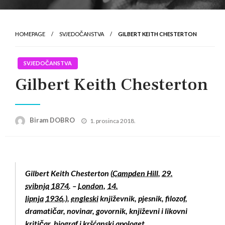
HOMEPAGE
SVJEDOČANSTVA
GILBERT KEITH CHESTERTON
SVJEDOČANSTVA
Gilbert Keith Chesterton
Posted
Biram DOBRO
1. prosinca 2018.
on
Gilbert Keith Chesterton (
Campden Hill
,
29.
svibnja
1874
. –
London
,
14.
lipnja
1936
.),
engleski
književnik, pjesnik, filozof,
dramatičar, novinar, govornik, književni i likovni
kritičar, biograf i kršćanski apologet.