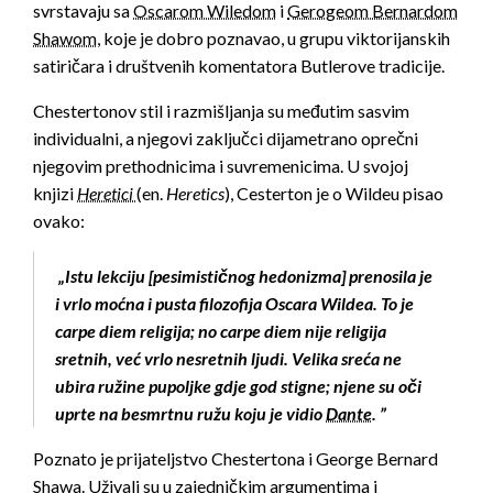
svrstavaju sa
Oscarom Wiledom
i
Gerogeom Bernardom
Shawom
, koje je dobro poznavao, u grupu viktorijanskih
satiričara i društvenih komentatora Butlerove tradicije.
Chestertonov stil i razmišljanja su međutim sasvim
individualni, a njegovi zaključci dijametrano oprečni
njegovim prethodnicima i suvremenicima. U svojoj
knjizi
Heretici
(en.
Heretics
), Cesterton je o Wildeu pisao
ovako:
„Istu lekciju [pesimističnog hedonizma] prenosila je
i vrlo moćna i pusta filozofija Oscara Wildea. To je
carpe diem religija; no carpe diem nije religija
sretnih, već vrlo nesretnih ljudi. Velika sreća ne
ubira ružine pupoljke gdje god stigne; njene su oči
uprte na besmrtnu ružu koju je vidio
Dante
. ”
Poznato je prijateljstvo Chestertona i George Bernard
Shawa. Uživali su u zajedničkim argumentima i