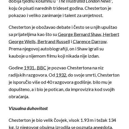
dobija tjednu kolumnu u “
The Illustrated London News
“,
koju će pisati narednih trideset godina. Chesterton je
pokazao i veliko zanimanje i talent za umjetnost.
Chesterton je obožavao debate i često se u njih upuštao
sa prijateljima kao što su
George Bernard Shaw
,
Herbert
George Wells
,
Bertrand Russell
i
Clarence Darrow
.
Prema njegovoj autobiografiji, on i Shaw igrali su
kauboje u nijemom filmu koji nikada nije izdan.
Godine
1931.
,
BBC
je pozvao Chestertona na niz
radijskih razgovora. Od
1932.
do svoje smrti, Chesterton
je isporučio više od 40 razgovora godišnje. bilo mu je
dopušteno, a i bio je potican, da improvizira kod svojih
obraćanja.
Vizualna duhovitost
Chesterton je bio velik čovjek, visok 1.93 m i težak 134
kg. Iz njegovog obujma izrodila se poznata anegdota.