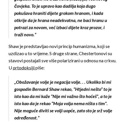
čovjeka. To je upravo kao dadilja koja dugo
pokušava hraniti dijete grokom hranom, i kada
otkrije da je hrana neadekvatna, ne baci hranu u
potrazi za novom, već izbaci dijete kroz prozor, i
traži novo.”
Shaw je predstavljao novi princip humanizma, koji se
uzdizao u to vrijeme. S druge strane, Chestertonovi su
stavovi postajali sve više polarizirani u odnosu na crkvu.
U
ortodoksiji
piše:
„Obožavanje volje je negacija volje. . . Ukoliko bi mi
gospodin Bernard Shaw rekao, “Htjedni nešto” to je
isto kao da mi kaže “Nije mi važno što hoćeš”, a to je
isto kao da je rekao “Moja volja nema ništa s tim”.
Nije moguće diviti se volji uopće, zato sto je srž volje
određenost.”