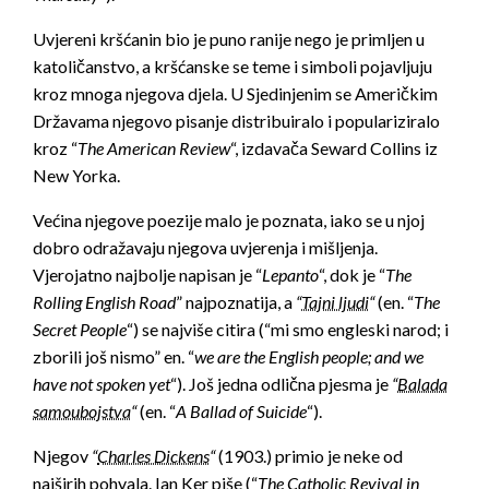
Uvjereni kršćanin bio je puno ranije nego je primljen u
katoličanstvo, a kršćanske se teme i simboli pojavljuju
kroz mnoga njegova djela. U Sjedinjenim se Američkim
Državama njegovo pisanje distribuiralo i populariziralo
kroz “
The American Review
“, izdavača Seward Collins iz
New Yorka.
Većina njegove poezije malo je poznata, iako se u njoj
dobro odražavaju njegova uvjerenja i mišljenja.
Vjerojatno najbolje napisan je “
Lepanto
“, dok je “
The
Rolling English Road
” najpoznatija, a
“
Tajni ljudi
“
(en. “
The
Secret People
“) se najviše citira (“mi smo engleski narod; i
zborili još nismo” en. “
we are the English people; and we
have not spoken yet
“). Još jedna odlična pjesma je
“
Balada
samoubojstva
“
(en. “
A Ballad of Suicide
“).
Njegov
“
Charles Dickens
“
(1903.) primio je neke od
najširih pohvala. Ian Ker piše (“
The Catholic Revival in