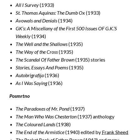
All I Survey
(1933)
St. Thomas Aquinas: The Dumb Ox
(1933)
Avowals and Denials
(1934)
GK’s: A Miscellany of the First 500 Issues OF G.K.’S
Weekly
(1934)
The Well and the Shallows
(1935)
The Way of the Cross
(1935)
The Scandal Of Father Brown
(1935) stories
Stories, Essays And Poems
(1935)
Autobrigrafija
(1936)
As I Was Saying
(1936)
Posmrtno
The Paradoxes of Mr. Pond
(1937)
The Man Who Was Chesterton
(1937) anthology
The Coloured Lands
(1938)
The End of the Armistice
(1940) edited by
Frank Sheed
The Pocket Book of Father Brown
(1943) and many