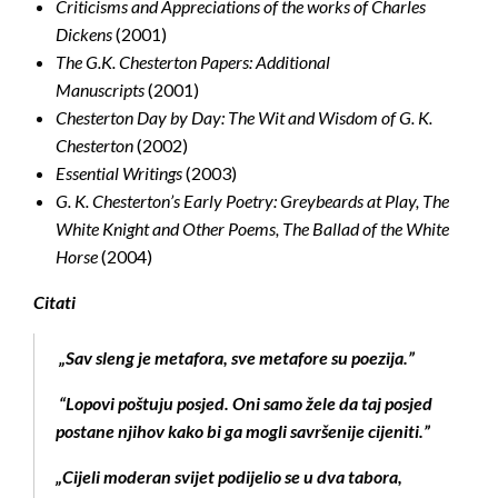
Criticisms and Appreciations of the works of Charles
Dickens
(2001)
The G.K. Chesterton Papers: Additional
Manuscripts
(2001)
Chesterton Day by Day: The Wit and Wisdom of G. K.
Chesterton
(2002)
Essential Writings
(2003)
G. K. Chesterton’s Early Poetry: Greybeards at Play, The
White Knight and Other Poems, The Ballad of the White
Horse
(2004)
Citati
„Sav sleng je metafora, sve metafore su poezija.”
“Lopovi poštuju posjed. Oni samo žele da taj posjed
postane njihov kako bi ga mogli savršenije cijeniti.”
„Cijeli moderan svijet podijelio se u dva tabora,