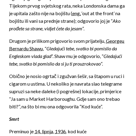
Tijekom prvog svjetskog rata, neka Londonska dama ga
je upitala zašto nije na bojištu (
eng.
‘out at the front’ na
bojištu ili vani sa prednje strane); odgovorio joj je “
Ako
prođete sa strane, vidjet ćete da jesam
“.
Drugom je prilikom prigovorio svom prijatelju,
Georgeu
Bernardu Shawu
, “
Gledajući tebe, svatko bi pomislio da
Engleskom vlada glad
“. Shaw mu je odgovorio, “
Gledajući
tebe, svatko bi pomislio da si ju ti prouzrokovao
“.
Obično je nosio ogrtač i zgužvan šešir, sa štapom u ruci i
cigarom u ustima. U nekoliko je navrata slao telegrame
supruzi sa neke daleke (i pogrešne) lokacije, primjerice
“Ja sam u Market Harboroughu. Gdje sam ono trebao
biti?”, na što bi mu ona odgovorila “Kod kuće”.
Smrt
Preminuo je
14. lipnja
,
1936
. kod kuće