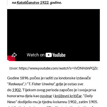
na
Katoličanstvo
1922
. godine.
Izvor: https://www.youtube.com/watch?v=iVDNH6hPQZc
Godine 1896. počeo je raditi za londonske izdavače
“
Redwaya
“, i “
T. Fisher Unwina
“, gdje je ostao sve
do
1902.
Tijekom ovog perioda započeo je i svoja prva
honorarna djela kao
novinar
i
književni kritičar
. “
Daily
News
” dodijelio mu je tjednu kolumnu 1902., zatim 1905.