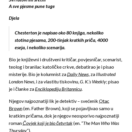
A sve pjesme pune tuge
Djela
Chesterton je napisao oko 80 knjiga, nekoliko
stotina pjesama, 200-tinjak kratkih priča, 4000
eseja, i nekoliko scenarija.
Bio je književni i društveni kritičar, povjesničar, scenarist,
teolog i branilac katoličke crkve, debatirao je i pisao
misterije. Bio je kolumnist za
Daily News
, za
Illustrated
London News
, i za vlastitu tiskovinu,
G. K.’s Weekly
; pisao
je i članke za
Enciklopediju Britannicu
.
Njegov najpoznatiji lik je detektiv – svećenik
Otac
Brown
(en. Father Brown), koji se pojavljivao samo u
kratkim pričama, dok je njegov neosporivo najpoznatiji
roman
Čovjek koji je bio četvrtak
(en. “
The Man Who Was
Thursday
“).