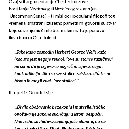
Ovaj stil argumentacije Chesterton zove
korištenje
Nezdravog
ili
Neobičnog razuma
(en.
‘Uncommon Sense’) – tj. mislioci i popularni filozofi tog
vremena, smatrani izuzetno pametnim, govorili su stvari
koje su se njemu činile besmislenim. To je ponovo
ilustrirano u Ortodoksiji:
„Tako kada gospodin
Herbert George Wells
kaže
(kao što jest negdje rekao), “Sve su stolice različite,”
ne samo da je izgovorio pogrešnu izjavu, nego i
kontradikciju. Ako su sve stolice zaista različite, ne
bismo ih mogli zvati “sve stolice”.”
Ili, opet iz Ortodoksije:
„Divlje obožavanje bezakonja i materijalističko
obožavanje zakona skončaju u istom bespuću.
Nietzsche savladava zapanjujuće planine, no na
koncu ipak stiže u Tibet. Sjeda pored Tolstoja u