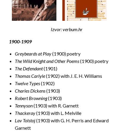
Izvor: verbum.hr
1900-1909
Greybeards at Play
(1900) poetry
The Wild Knight and Other Poems
(1900) poetry
The Defendant
(1901)
Thomas Carlyle
(1902) with J. E. H. Williams
Twelve Types
(1902)
Charles Dickens
(1903)
Robert Browning
(1903)
Tennyson
(1903) with R. Garnett
Thackeray
(1903) with L. Melville
Lav Tolstoj
(1903) with G. H. Perris and Edward
Garnett