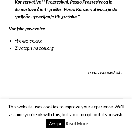
Konzervativni i Progresivni. Posao Progresivaca je
da nastave činiti greške. Posao Konzervativaca je da
spriječe ispravljanje tih grešaka.”
Vanjske poveznice
chesterton.org
Životopis na
ccel.org
Izvor: wikipedia.hr
This website uses cookies to improve your experience. We'll
assume you're ok with this, but you can opt-out if you wish.
LEAVE A RESPONSE
Read More
Accept
Vaša adresa e-pošte neće biti objavljena.
Obavezna polja