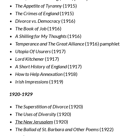
The Appetite of Tyranny
(1915)
The Crimes of England
(1915)
Divorce vs. Democracy
(1916)
The Book of Job
(1916)
A Shilling for My Thoughts
(1916)
Temperance and The Great Alliance
(1916) pamphlet
Utopia Of Usurers
(1917)
Lord Kitchener
(1917)
A Short History of England
(1917)
How to Help Annexation
(1918)
Irish Impressions
(1919)
1920-1929
The Superstition of Divorce
(1920)
The Uses of Diversity
(1920)
The New Jerusalem
(1920)
The Ballad of St. Barbara and Other Poems
(1922)