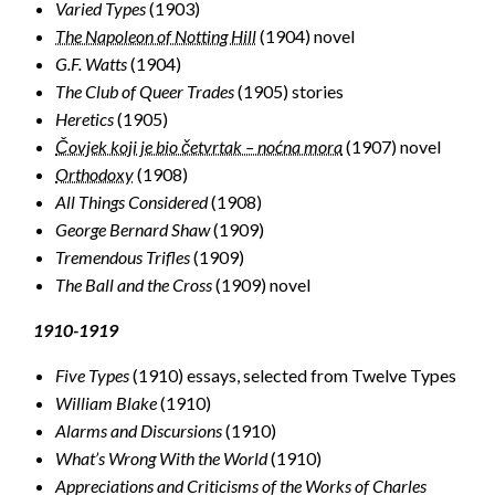
Varied Types
(1903)
The Napoleon of Notting Hill
(1904) novel
G.F. Watts
(1904)
The Club of Queer Trades
(1905) stories
Heretics
(1905)
Čovjek koji je bio četvrtak – noćna mora
(1907) novel
Orthodoxy
(1908)
All Things Considered
(1908)
George Bernard Shaw
(1909)
Tremendous Trifles
(1909)
The Ball and the Cross
(1909) novel
1910-1919
Five Types
(1910) essays, selected from Twelve Types
William Blake
(1910)
Alarms and Discursions
(1910)
What’s Wrong With the World
(1910)
Appreciations and Criticisms of the Works of Charles