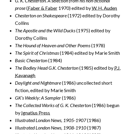
G. K. Chesterton. A selection from his non-fictional
prose
(
Faber & Faber
1970) edited by
W. H. Auden
Chesterton on Shakespeare
(1972) edited by Dorothy
Collins
The Apostle and the Wild Ducks
(1975) edited by
Dorothy Collins
The Hound of Heaven and Other Poems
(1978)
The Spirit of Christmas
(1984) edited by Marie Smith
Basic Chesterton
(1984)
The Bodley Head G.K. Chesterton
(1985) edited by
P.J.
Kavanagh
Daylight and Nightmare
(1986) uncollected short
fiction, edited by Marie Smith
GK’s Weekly: A Sampler
(1986)
The Collected Works of G. K. Chesterton
(1986) begun
by
Ignatius Press
Illustrated London News, 1905-1907
(1986)
Illustrated London News, 1908-1910
(1987)