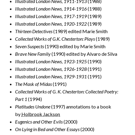
Illustrated London News, 1911-1913
(1988)
Illustrated London News, 1914-1916
(1988)
Illustrated London News, 1917-1919
(1989)
Illustrated London News, 1920-1922
(1989)
Thirteen Detectives
(1989) edited Marie Smith
Collected Works of G.K. Chesterton: Plays
(1989)
Seven Suspects
(1990) edited by Marie Smith
Brave New Family
(1990) edited by Alvaro de Silva
Illustrated London News, 1923-1925
(1990)
Illustrated London News, 1926-1928
(1991)
Illustrated London News, 1929-1931
(1991)
The Mask of Midas
(1991)
Collected Works of G. K. Chesterton: Collected Poetry:
Part 1
(1994)
Platitudes Undone
(1997) annotations to a book
by
Holbrook Jackson
Eugenics and Other Evils
(2000)
On Lying in Bed and Other Essays
(2000)