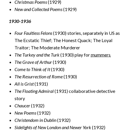
Christmas Poems
(1929)
New and Collected Poems
(1929)
1930-1936
Four Faultless Felons
(1930) stories, separately in US as
The Ecstatic Thief; The Honest Quack; The Loyal
Traitor; The Moderate Murderer
The Turkey and the Turk
(1930) play for
mummers
The Grave of Arthur
(1930)
Come to Think of It
(1930)
The Resurrection of Rome
(1930)
All is Grist
(1931)
The Floating Admiral
(1931) collaborative detective
story
Chaucer
(1932)
New Poems
(1932)
Christendom in Dublin
(1932)
Sidelights of New London and Newer York
(1932)