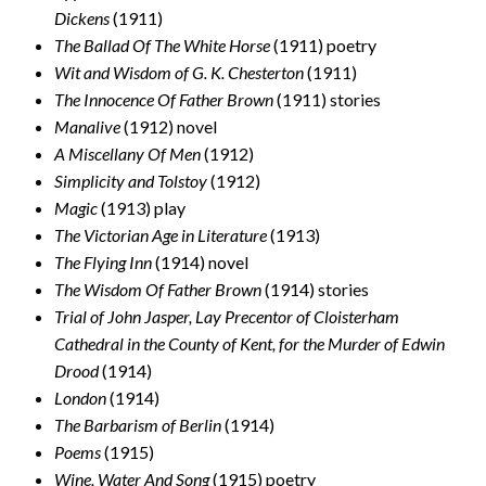
Dickens
(1911)
The Ballad Of The White Horse
(1911) poetry
Wit and Wisdom of G. K. Chesterton
(1911)
The Innocence Of Father Brown
(1911) stories
Manalive
(1912) novel
A Miscellany Of Men
(1912)
Simplicity and Tolstoy
(1912)
Magic
(1913) play
The Victorian Age in Literature
(1913)
The Flying Inn
(1914) novel
The Wisdom Of Father Brown
(1914) stories
Trial of John Jasper, Lay Precentor of Cloisterham
Cathedral in the County of Kent, for the Murder of Edwin
Drood
(1914)
London
(1914)
The Barbarism of Berlin
(1914)
Poems
(1915)
Wine, Water And Song
(1915) poetry