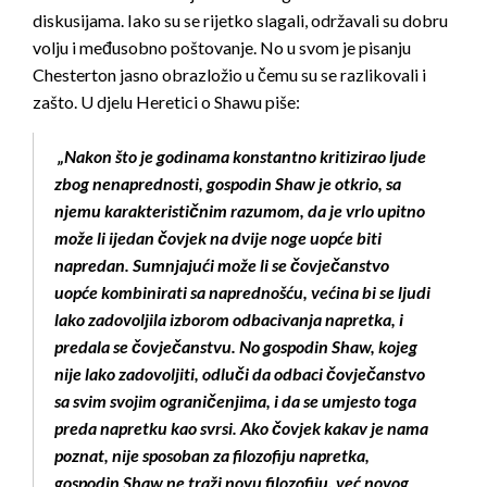
diskusijama. Iako su se rijetko slagali, održavali su dobru
volju i međusobno poštovanje. No u svom je pisanju
Chesterton jasno obrazložio u čemu su se razlikovali i
zašto. U djelu Heretici o Shawu piše:
„Nakon što je godinama konstantno kritizirao ljude
zbog nenaprednosti, gospodin Shaw je otkrio, sa
njemu karakterističnim razumom, da je vrlo upitno
može li ijedan čovjek na dvije noge uopće biti
napredan. Sumnjajući može li se čovječanstvo
uopće kombinirati sa naprednošću, većina bi se ljudi
lako zadovoljila izborom odbacivanja napretka, i
predala se čovječanstvu. No gospodin Shaw, kojeg
nije lako zadovoljiti, odluči da odbaci čovječanstvo
sa svim svojim ograničenjima, i da se umjesto toga
preda napretku kao svrsi. Ako čovjek kakav je nama
poznat, nije sposoban za filozofiju napretka,
gospodin Shaw ne traži novu filozofiju, već novog