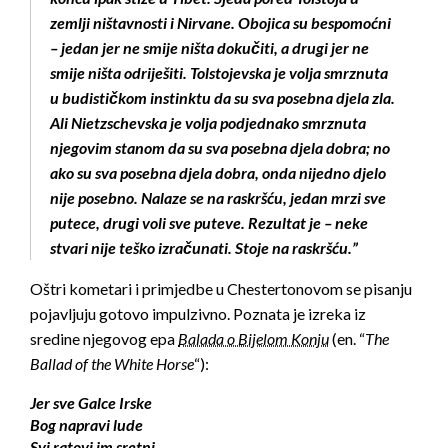
zemlji ništavnosti i Nirvane. Obojica su bespomoćni
– jedan jer ne smije ništa dokučiti, a drugi jer ne
smije ništa odriješiti. Tolstojevska je volja smrznuta
u budističkom instinktu da su sva posebna djela zla.
Ali Nietzschevska je volja podjednako smrznuta
njegovim stanom da su sva posebna djela dobra; no
ako su sva posebna djela dobra, onda nijedno djelo
nije posebno. Nalaze se na raskršću, jedan mrzi sve
putece, drugi voli sve puteve. Rezultat je – neke
stvari nije teško izračunati. Stoje na raskršću.”
Oštri kometari i primjedbe u Chestertonovom se pisanju
pojavljuju gotovo impulzivno. Poznata je izreka iz
sredine njegovog epa
Balada o Bijelom Konju
(en. “
The
Ballad of the White Horse
“):
Jer sve Galce Irske
Bog napravi lude
Svi ratovi im sretni