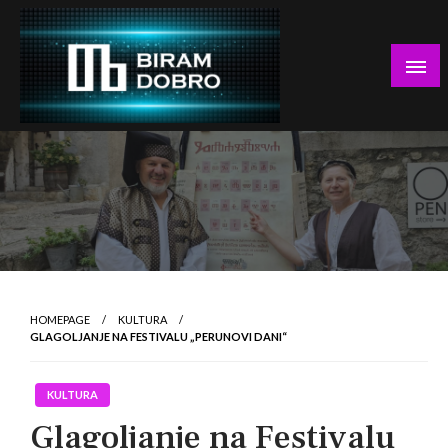
Skip
to
content
… jer BUDUĆNOST nema drugo IME!
Biram DOBRO
HOMEPAGE
KULTURA
GLAGOLJANJE NA FESTIVALU „PERUNOVI DANI“
KULTURA
Glagoljanje na Festivalu