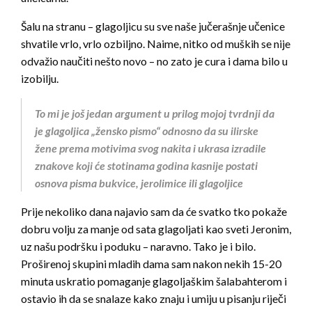
Šalu na stranu – glagoljicu su sve naše jučerašnje učenice
shvatile vrlo, vrlo ozbiljno. Naime, nitko od muških se nije
odvažio naučiti nešto novo – no zato je cura i dama bilo u
izobilju.
To mi je još jedan argument u prilog mojoj tvrdnji da
je glagoljica „žensko pismo“ odnosno da su ilirske
žene prema motivima svog nakita i ukrasa izradile
znakove koji će stotinama godina kasnije postati
osnova pisma bukvice, jerolimice ili glagoljice
Prije nekoliko dana najavio sam da će svatko tko pokaže
dobru volju za manje od sata glagoljati kao sveti Jeronim,
uz našu podršku i poduku – naravno. Tako je i bilo.
Proširenoj skupini mladih dama sam nakon nekih 15-20
minuta uskratio pomaganje glagoljaškim šalabahterom i
ostavio ih da se snalaze kako znaju i umiju u pisanju riječi