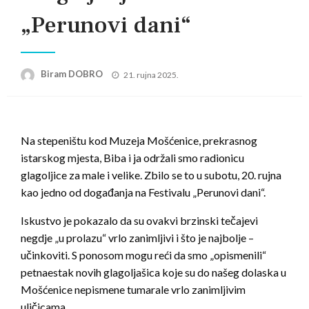
„Perunovi dani“
Posted
Biram DOBRO
21. rujna 2025.
on
Na stepeništu kod Muzeja Mošćenice, prekrasnog
istarskog mjesta, Biba i ja održali smo radionicu
glagoljice za male i velike. Zbilo se to u subotu, 20. rujna
kao jedno od događanja na Festivalu „Perunovi dani“.
Iskustvo je pokazalo da su ovakvi brzinski tečajevi
negdje „u prolazu“ vrlo zanimljivi i što je najbolje –
učinkoviti. S ponosom mogu reći da smo „opismenili“
petnaestak novih glagoljašica koje su do našeg dolaska u
Mošćenice nepismene tumarale vrlo zanimljivim
uličicama.