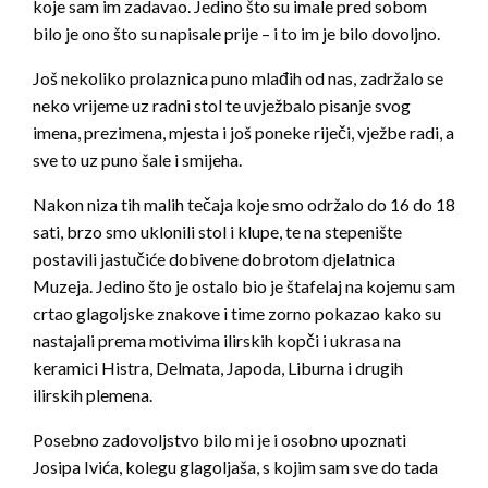
koje sam im zadavao. Jedino što su imale pred sobom
bilo je ono što su napisale prije – i to im je bilo dovoljno.
Još nekoliko prolaznica puno mlađih od nas, zadržalo se
neko vrijeme uz radni stol te uvježbalo pisanje svog
imena, prezimena, mjesta i još poneke riječi, vježbe radi, a
sve to uz puno šale i smijeha.
Nakon niza tih malih tečaja koje smo održalo do 16 do 18
sati, brzo smo uklonili stol i klupe, te na stepenište
postavili jastučiće dobivene dobrotom djelatnica
Muzeja. Jedino što je ostalo bio je štafelaj na kojemu sam
crtao glagoljske znakove i time zorno pokazao kako su
nastajali prema motivima ilirskih kopči i ukrasa na
keramici Histra, Delmata, Japoda, Liburna i drugih
ilirskih plemena.
Posebno zadovoljstvo bilo mi je i osobno upoznati
Josipa Ivića, kolegu glagoljaša, s kojim sam sve do tada