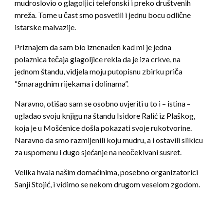
mudroslovio o glagoljici telefonski i preko društvenih
mreža. Tome u čast smo posvetili i jednu bocu odlične
istarske malvazije.
Priznajem da sam bio iznenađen kad mi je jedna
polaznica tečaja glagoljice rekla da je iza crkve, na
jednom štandu, vidjela moju putopisnu zbirku priča
“Smaragdnim rijekama i dolinama”.
Naravno, otišao sam se osobno uvjeriti u to i – istina –
ugladao svoju knjigu na štandu Isidore Ralić iz Plaškog,
koja je u Mošćenice došla pokazati svoje rukotvorine.
Naravno da smo razmijenili koju mudru, a i ostavili slikicu
za uspomenu i dugo sjećanje na neočekivani susret.
Velika hvala našim domaćinima, posebno organizatorici
Sanji Stojić, i vidimo se nekom drugom veselom zgodom.