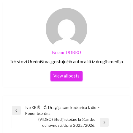
Biram DOBRO
Tekstovi Uredništva, gostujućih autora ili iz drugih medija.
View all posts
Navigacija
Ivo KRIŠTIĆ: Dragi ja sam kockarica I. dio –
Previous
Ponor bez dna
Post
objava
(VIDEO) Studij istočne kršćanske
Next
duhovnosti: Upisi 2025./2026.
Post