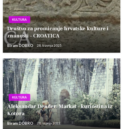
KULTURA
Društvo za promicanje hrvatske kulture i
znanosti – CROATICA
Biram DOBRO
28. travnja 2025.
KULTURA
Aleksandar Dender: Markat – kurioština iz
Kotora
Biram DOBRO
28. srpnja 2022.