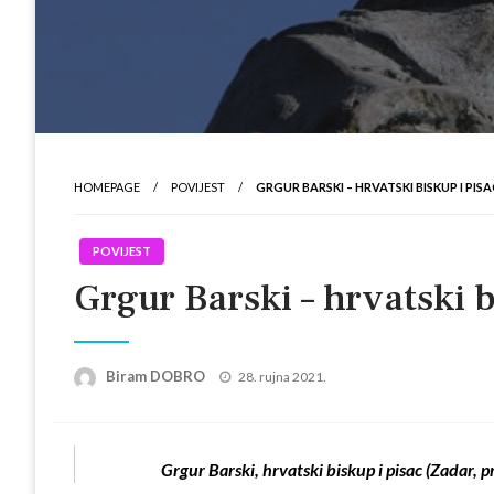
HOMEPAGE
POVIJEST
GRGUR BARSKI – HRVATSKI BISKUP I PIS
POVIJEST
Grgur Barski – hrvatski b
Posted
Biram DOBRO
28. rujna 2021.
on
Grgur Barski, hrvatski biskup i pisac (Zadar,