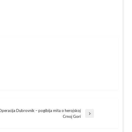
Operacija Dubrovnik – pogibija mita o herojskoj
xt
Crnoj Gori
st