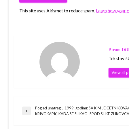
This site uses Akismet to reduce spam.
Learn how your 
Biram D
Tekstovi Ur
View all 
Navigacija
Pogled unatrag u 1999. godinu: SA KIM JE ČETNIKOV
Previous
KRIVOKAPIĆ KADA SE SLIKAO ISPOD SLIKE ZLIKOVC
Post
objava