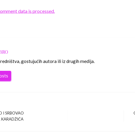
comment data is processed.
OBRO
edništva, gostujućih autora ili iz drugih medija.
posts
AO I SRBOVAO
Ne
A KARADŽIĆA
Po