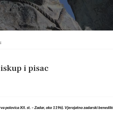
AC
iskup i pisac
 prva polovica XII. st. – Zadar, oko 1196). Vjerojatno zadarski bened