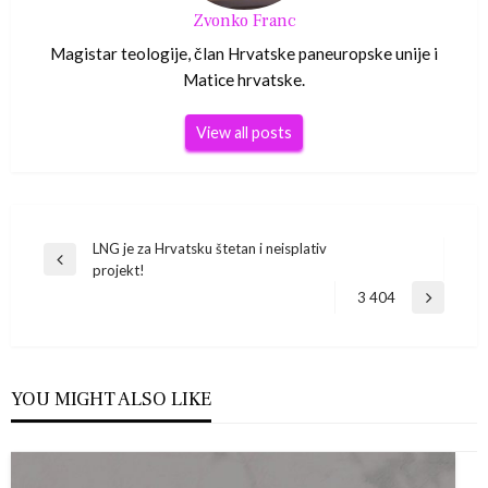
Zvonko Franc
Magistar teologije, član Hrvatske paneuropske unije i
Matice hrvatske.
View all posts
Navigacija
LNG je za Hrvatsku štetan i neisplativ
Previous
projekt!
Post
objava
3 404
Next
Post
YOU MIGHT ALSO LIKE