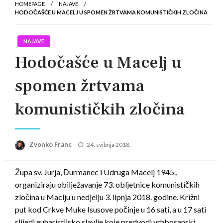
HOMEPAGE
NAJAVE
HODOČAŠĆE U MACELJ U SPOMEN ŽRTVAMA KOMUNISTIČKIH ZLOČINA
NAJAVE
Hodočašće u Macelj u
spomen žrtvama
komunističkih zločina
Posted
Zvonko Franc
24. svibnja 2018.
on
Župa sv. Jurja, Đurmanec i Udruga Macelj 1945.,
organiziraju obilježavanje 73. obljetnice komunističkih
zločina u Maclju u nedjelju 3. lipnja 2018. godine. Križni
put kod Crkve Muke Isusove počinje u 16 sati, a u 17 sati
slijedi euharistijsko slavlje koje predvodi vrhbosanski