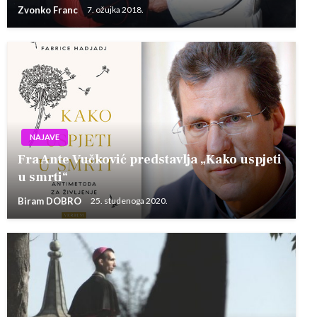
Zvonko Franc
7. ožujka 2018.
NAJAVE
Fra Ante Vučković predstavlja „Kako uspjeti
u smrti“
Biram DOBRO
25. studenoga 2020.