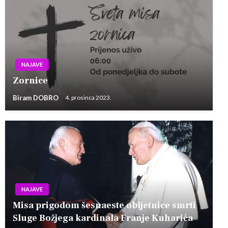
NAJAVE
Zornice
Biram DOBRO
4. prosinca 2023.
NAJAVE
Misa prigodom šesnaeste obljetnice smrti
Sluge Božjega kardinala Franje Kuharića