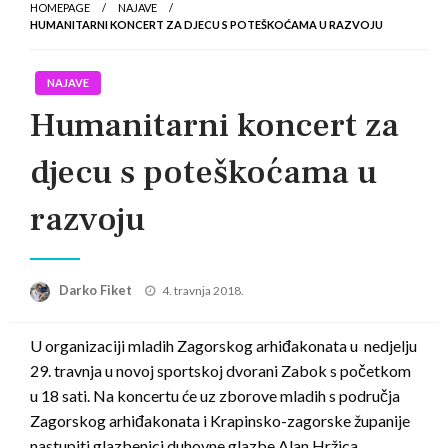
HOMEPAGE
NAJAVE
HUMANITARNI KONCERT ZA DJECU S POTEŠKOĆAMA U RAZVOJU
NAJAVE
Humanitarni koncert za
djecu s poteškoćama u
razvoju
Posted
Darko Fiket
4. travnja 2018.
on
U organizaciji mladih Zagorskog arhiđakonata u nedjelju
29. travnja u novoj sportskoj dvorani Zabok s početkom
u 18 sati. Na koncertu će uz zborove mladih s područja
Zagorskog arhiđakonata i Krapinsko-zagorske županije
nastupiti glazbenici duhovne glazbe Alan Hržica,