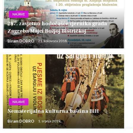
NAJAVE
287. zavjetno hodočašće vjernika grada
Zagreba Majci Božjoj Bistričkoj
Biram DOBRO
21. kolovoza 2018.
NAJAVE
Nematerijalna kulturna baština BiH
Biram DOBRO
1. srpnja 2019.