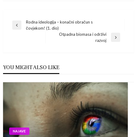
Navigacija
Rodna ideologija – konačni obračun s
Previous
čovjekom! (1. dio)
Post
objava
Otpadna biomasa i održivi
Next
razvoj
Post
YOU MIGHT ALSO LIKE
NAJAVE