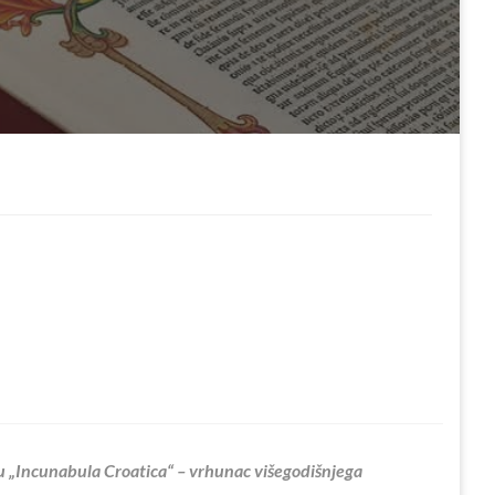
ju „Incunabula Croatica“ – vrhunac višegodišnjega