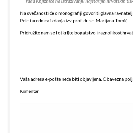
rada Knjižnice na istraživanju najstarijih hrvatskih tis
Na svečanosti će o monografiji govoriti glavna ravnatelji
Pelc i urednica izdanja izv. prof. dr. sc. Marijana Tomić.
Pridružite nam se i otkrijte bogatstvo i raznolikost hrv
LEAVE A RESPONSE
Vaša adresa e-pošte neće biti objavljena.
Obavezna polj
Komentar