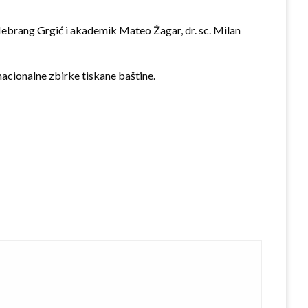
a Hebrang Grgić i akademik Mateo Žagar, dr. sc. Milan
nacionalne zbirke tiskane baštine.