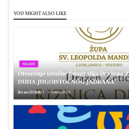
YOU MIGHT ALSO LIKE
NAJAVE
Otvorenje izložbe fotografija Dražena 
DUHA JUGOISTOČNOG JADRANA”
Biram DOBRO
5. svibnja 2022.