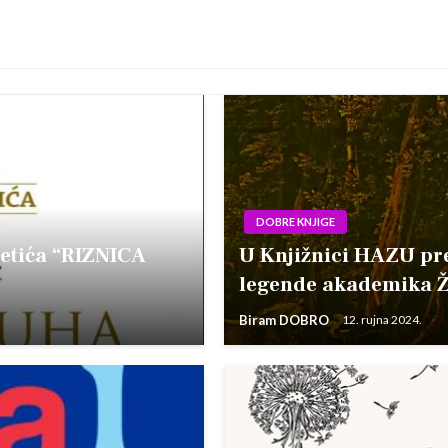
DOBRE KNJIGE
Zetića “RIZNICA
U Knjižnici HAZU pred
legende akademika Ž
Biram DOBRO
12. rujna 2024.