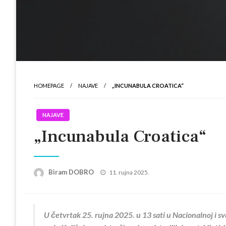
HOMEPAGE
NAJAVE
„INCUNABULA CROATICA“
NAJAVE
„Incunabula Croatica“
Posted
Biram DOBRO
11. rujna 2025.
on
U četvrtak 25. rujna 2025. u 13 sati u Nacionalnoj i 