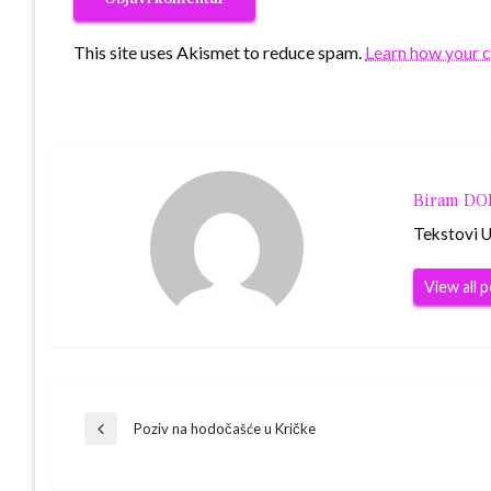
This site uses Akismet to reduce spam.
Learn how your 
Biram D
Tekstovi Ur
View all 
Navigacija
Poziv na hodočašće u Kričke
Previous
Post
objava