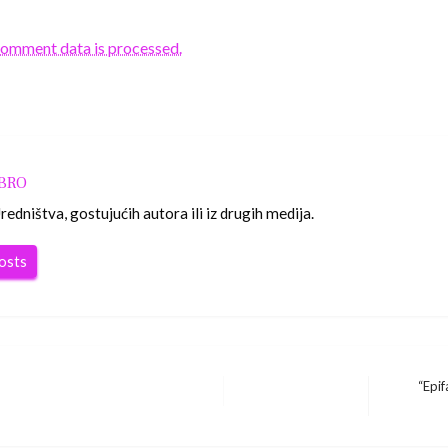
comment data is processed.
OBRO
edništva, gostujućih autora ili iz drugih medija.
posts
“Epif
Next
Post