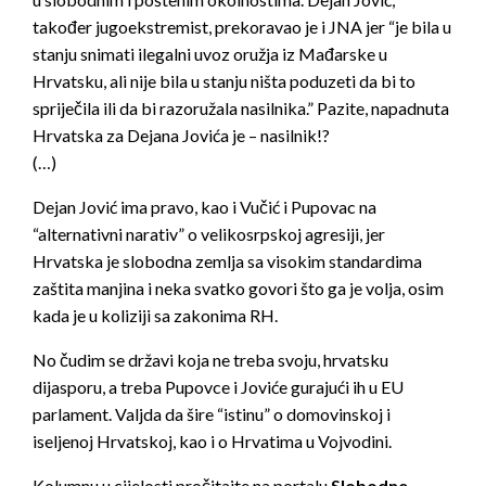
također jugoekstremist, prekoravao je i JNA jer “je bila u
stanju snimati ilegalni uvoz oružja iz Mađarske u
Hrvatsku, ali nije bila u stanju ništa poduzeti da bi to
spriječila ili da bi razoružala nasilnika.” Pazite, napadnuta
Hrvatska za Dejana Jovića je – nasilnik!?
(…)
Dejan Jović ima pravo, kao i Vučić i Pupovac na
“alternativni narativ” o velikosrpskoj agresiji, jer
Hrvatska je slobodna zemlja sa visokim standardima
zaštita manjina i neka svatko govori što ga je volja, osim
kada je u koliziji sa zakonima RH.
No čudim se državi koja ne treba svoju, hrvatsku
dijasporu, a treba Pupovce i Joviće gurajući ih u EU
parlament. Valjda da šire “istinu” o domovinskoj i
iseljenoj Hrvatskoj, kao i o Hrvatima u Vojvodini.
Kolumnu u cijelosti pročitajte na portalu
Slobodne