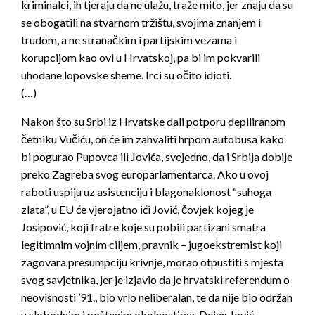
kriminalci, ih tjeraju da ne ulažu, traže mito, jer znaju da su
se obogatili na stvarnom tržištu, svojima znanjem i
trudom, a ne stranačkim i partijskim vezama i
korupcijom kao ovi u Hrvatskoj, pa bi im pokvarili
uhodane lopovske sheme. Irci su očito idioti.
(…)
Nakon što su Srbi iz Hrvatske dali potporu depiliranom
četniku Vučiću, on će im zahvaliti hrpom autobusa kako
bi pogurao Pupovca ili Jovića, svejedno, da i Srbija dobije
preko Zagreba svog europarlamentarca. Ako u ovoj
raboti uspiju uz asistenciju i blagonaklonost “suhoga
zlata”, u EU će vjerojatno ići Jović, čovjek kojeg je
Josipović, koji fratre koje su pobili partizani smatra
legitimnim vojnim ciljem, pravnik – jugoekstremist koji
zagovara presumpciju krivnje, morao otpustiti s mjesta
svog savjetnika, jer je izjavio da je hrvatski referendum o
neovisnosti ’91., bio vrlo neliberalan, te da nije bio održan
u slobodnim i poštenim okolnostima. Dejan Jović,