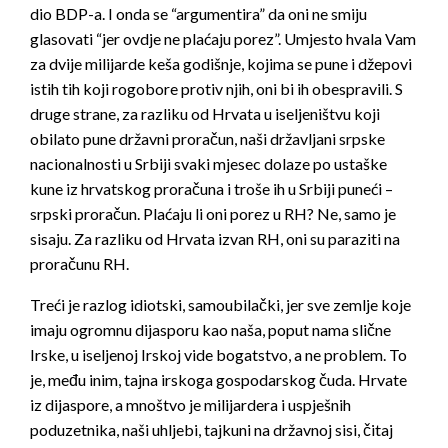
dio BDP-a. I onda se “argumentira” da oni ne smiju
glasovati “jer ovdje ne plaćaju porez”. Umjesto hvala Vam
za dvije milijarde keša godišnje, kojima se pune i džepovi
istih tih koji rogobore protiv njih, oni bi ih obespravili. S
druge strane, za razliku od Hrvata u iseljeništvu koji
obilato pune državni proračun, naši državljani srpske
nacionalnosti u Srbiji svaki mjesec dolaze po ustaške
kune iz hrvatskog proračuna i troše ih u Srbiji puneći –
srpski proračun. Plaćaju li oni porez u RH? Ne, samo je
sisaju. Za razliku od Hrvata izvan RH, oni su paraziti na
proračunu RH.
Treći je razlog idiotski, samoubilački, jer sve zemlje koje
imaju ogromnu dijasporu kao naša, poput nama slične
Irske, u iseljenoj Irskoj vide bogatstvo, a ne problem. To
je, među inim, tajna irskoga gospodarskog čuda. Hrvate
iz dijaspore, a mnoštvo je milijardera i uspješnih
poduzetnika, naši uhljebi, tajkuni na državnoj sisi, čitaj