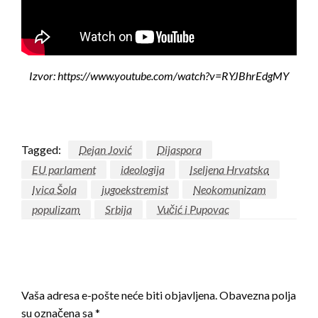
Izvor: https://www.youtube.com/watch?v=RYJBhrEdgMY
Tagged:
Dejan Jović
Dijaspora
EU parlament
ideologija
Iseljena Hrvatska
Ivica Šola
jugoekstremist
Neokomunizam
populizam
Srbija
Vučić i Pupovac
LEAVE A RESPONSE
Vaša adresa e-pošte neće biti objavljena.
Obavezna polja
su označena sa
*