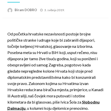
Posted
Biram DOBRO
3. svibnja 2019.
on
Od početka hrvatske nezavisnosti postoje brojne
političke stranke i udruge koje bi zabranili dijaspori,
točnije iseljenoj Hrvatskoj, glasovanje na izborima.
Posebna meta su Hrvati u BiH koji, usput rečeno, nisu
dijaspora jer tamo žive tisuću godina, koji su poniženi i
obespravljeni od samog Zagreba, pogotovo kada
gledate nepregledne kolone Hrvata koji stoje pred
diplomatskim predstavništvima kako bi konzumirali
svoje pravo. Zakonom kojima su Hrvatima izvan
Hrvatske reducirana biračka mjesta, primjerice, u Kanadi
ili Australiji, naš čovjek mora putovati i stotine
kilometara da bi glasovao, piše Ivica Šola za
Slobodnu
Dalmaciju
, u kolumni koju djelomice prenosimo.