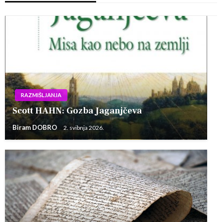
RAZMIŠLJANJA
Scott HAHN: Gozba Jaganjčeva
Biram DOBRO
2. svibnja 2026.