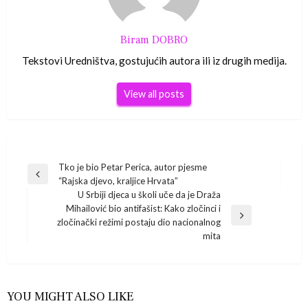
Biram DOBRO
Tekstovi Uredništva, gostujućih autora ili iz drugih medija.
View all posts
Navigacija
Tko je bio Petar Perica, autor pjesme
Previous
“Rajska djevo, kraljice Hrvata”
Post
objava
U Srbiji djeca u školi uče da je Draža
Mihailović bio antifašist: Kako zločinci i
Next
zločinački režimi postaju dio nacionalnog
Post
mita
YOU MIGHT ALSO LIKE