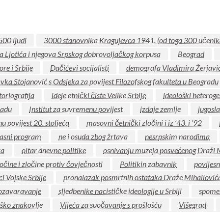
500 ljudi
3000 stanovnika Kragujevca 1941. (od toga 300 učenik
ja Ljotića i njegova Srpskog dobrovoljačkog korpusa
Beograd
re i Srbije
Dačićevi socijalisti
demografa Vladimira Žerjavi
ka Stojanović s Odsjeka za povijest Filozofskog fakulteta u Beogradu
toriografija
ideje etnički čiste Velike Srbije
ideološki heteroge
radu
Institut za suvremenu povijest
izdaje zemlje
jugosl
nu povijest 20. stoljeća
masovni četnički zločini i iz ’43. i ’92
rasni program
ne i osuda zbog žrtava
nesrpskim narodima
va
oltar dnevne politike
osnivanju muzeja posvećenog Draži 
očine i zločine protiv čovječnosti
Politikin zabavnik
povijes
ci Vojske Srbije
pronalazak posmrtnih ostataka Draže Mihailović
zavaravanje
sljedbenike nacističke ideologije u Srbiji
spomen
ško znakovlje
Vijeća za suočavanje s prošlošću
Višegrad