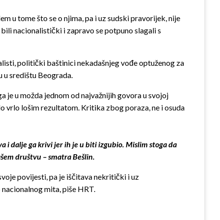
em u tome što se o njima, pa i uz sudski pravorijek, nije
bili nacionalistički i zapravo se potpuno slagali s
alisti, politički baštinici nekadašnjeg vođe optuženog za
u u središtu Beograda.
ga je u možda jednom od najvažnijih govora u svojoj
šilo vrlo lošim rezultatom. Kritika zbog poraza, ne i osuda
i dalje ga krivi jer ih je u biti izgubio. Mislim stoga da
šem društvu – smatra Bešlin.
oje povijesti, pa je iščitava nekritički i uz
io nacionalnog mita, piše HRT.