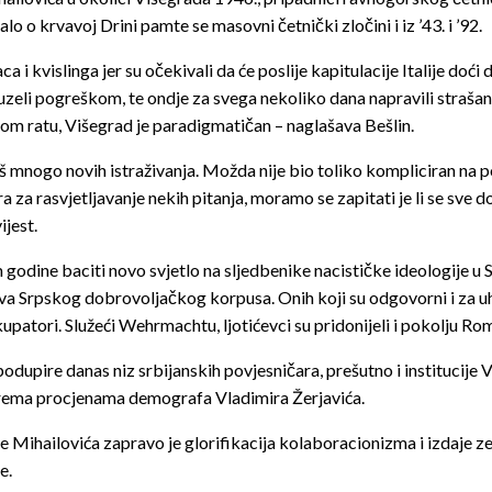
o krvavoj Drini pamte se masovni četnički zločini i iz ’43. i ’92.
a i kvislinga jer su očekivali da će poslije kapitulacije Italije doći 
auzeli pogreškom, te ondje za svega nekoliko dana napravili strašan
m ratu, Višegrad je paradigmatičan – naglašava Bešlin.
 još mnogo novih istraživanja. Možda nije bio toliko kompliciran na 
a za rasvjetljavanje nekih pitanja, moramo se zapitati je li se sve
jest.
dine baciti novo svjetlo na sljedbenike nacističke ideologije u Srb
ova Srpskog dobrovoljačkog korpusa. Onih koji su odgovorni i za 
okupatori. Služeći Wehrmachtu, ljotićevci su pridonijeli i pokolju Rom
dupire danas niz srbijanskih povjesničara, prešutno i institucije 
 prema procjenama demografa Vladimira Žerjavića.
aže Mihailovića zapravo je glorifikacija kolaboracionizma i izdaje ze
e.