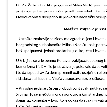
Etnički čistu Srbiju htio je i general Milan Nedić, premi
prošloga tjedna i pravomoćno je odbijena rehabilitacija
Nedićeve vlasti dosljedno su provodile nacistički rasni 
Tadašnja Srbija bila je prva
– Ustaško znakovlje na zidovima zgrada diljem Hrvatske
beogradskog suda skandira Milanu Nediću. Ipak, postavio bi
baš u potpunosti jednak postotku ljudi koji će u Hrvatsk
U Srbiji su se vrlo pomno iščitavali zaključci opsežnog 
komunizma i NDH. To je istraživanje pokazalo da se velik
i to da je pozdrav Za dom spremni! očito uspješno rekon
skladu sa zaključcima Vijeća za suočavanje s prošlošću.
– Prirodno je da se u Srbiji probudi bunt svaki put kad s
Srbima. To se, međutim, onda ponovno iskoristi u dnevno
danas, uz komentar – Evo, i to je dokaz da su svi Hrvati us
kaže Dubravka Stojanović.