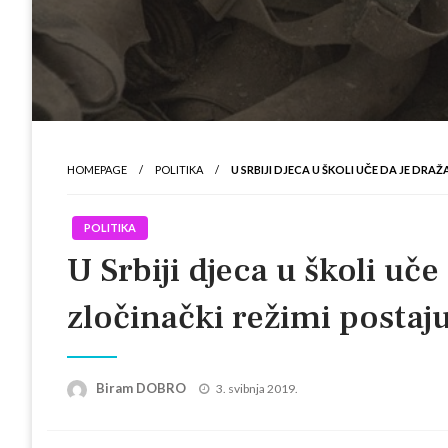
HOMEPAGE
POLITIKA
U SRBIJI DJECA U ŠKOLI UČE DA JE DR
POLITIKA
U Srbiji djeca u školi uče
zločinački režimi postaj
Posted
Biram DOBRO
3. svibnja 2019.
on