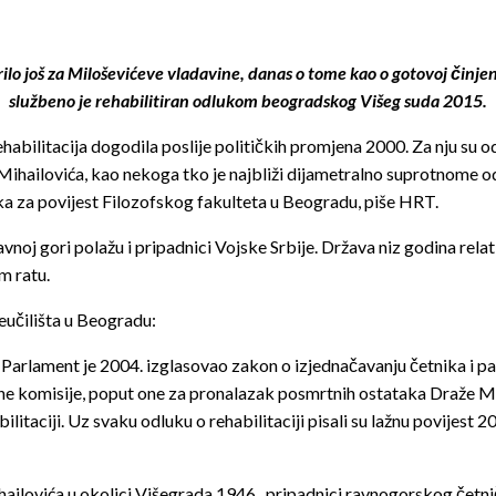
orilo još za Miloševićeve vladavine, danas o tome kao o gotovoj činje
službeno je rehabilitiran odlukom beogradskog Višeg suda 2015.
ehabilitacija dogodila poslije političkih promjena 2000. Za nju su 
 Mihailovića, kao nekoga tko je najbliži dijametralno suprotnome o
a za povijest Filozofskog fakulteta u Beogradu, piše HRT.
j gori polažu i pripadnici Vojske Srbije. Država niz godina relativ
m ratu.
Sveučilišta u Beogradu:
Parlament je 2004. izglasovao zakon o izjednačavanju četnika i part
vne komisije, poput one za pronalazak posmrtnih ostataka Draže M
itaciji. Uz svaku odluku o rehabilitaciji pisali su lažnu povijest 
ailovića u okolici Višegrada 1946., pripadnici ravnogorskog četni