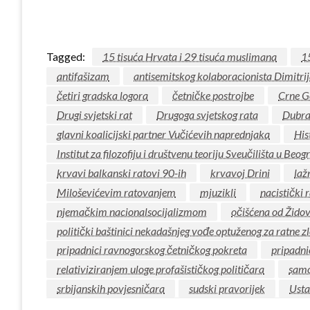
Tagged:
15 tisuća Hrvata i 29 tisuća muslimana
1
antifašizam
antisemitskog kolaboracionista Dimitri
četiri gradska logora
četničke postrojbe
Crne Go
Drugi svjetski rat
Drugoga svjetskog rata
Dubrav
glavni koalicijski partner Vučićevih naprednjaka
His
Institut za filozofiju i društvenu teoriju Sveučilišta u Beog
krvavi balkanski ratovi 90-ih
krvavoj Drini
laž
Miloševićevim ratovanjem
mjuzikli
nacistički 
njemačkim nacionalsocijalizmom
očišćena od Žido
politički baštinici nekadašnjeg vođe optuženog za ratne zl
pripadnici ravnogorskog četničkog pokreta
pripadni
relativiziranjem uloge profašističkog političara
samo
srbijanskih povjesničara
sudski pravorijek
Usta