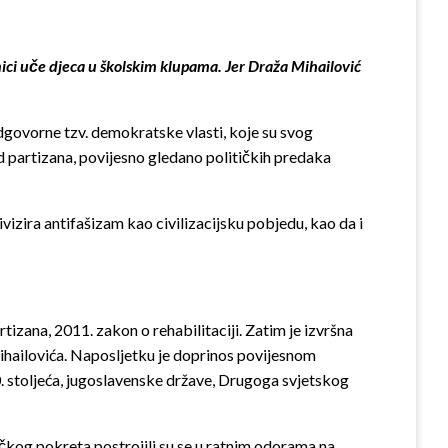
nici uče djeca u školskim klupama. Jer Draža Mihailović
odgovorne tzv. demokratske vlasti, koje su svog
d partizana, povijesno gledano političkih predaka
izira antifašizam kao civilizacijsku pobjedu, kao da i
izana, 2011. zakon o rehabilitaciji. Zatim je izvršna
ihailovića. Naposljetku je doprinos povijesnom
20. stoljeća, jugoslavenske države, Drugoga svjetskog
čkog pokreta postrojili su se u ratnim odorama na