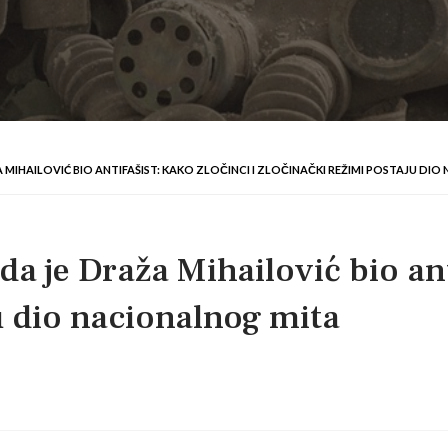
AŽA MIHAILOVIĆ BIO ANTIFAŠIST: KAKO ZLOČINCI I ZLOČINAČKI REŽIMI POSTAJU D
 da je Draža Mihailović bio ant
u dio nacionalnog mita