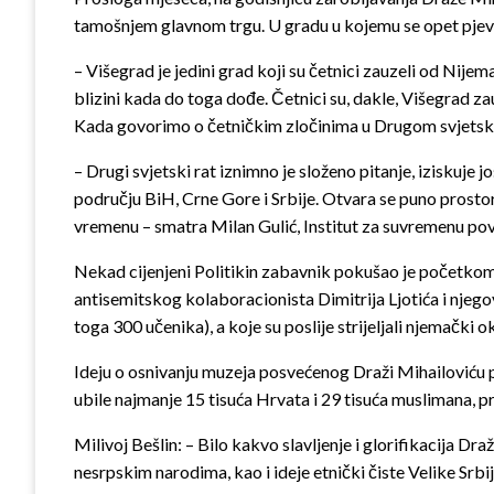
tamošnjem glavnom trgu. U gradu u kojemu se opet pjevalo 
– Višegrad je jedini grad koji su četnici zauzeli od Nijemac
blizini kada do toga dođe. Četnici su, dakle, Višegrad z
Kada govorimo o četničkim zločinima u Drugom svjetsko
– Drugi svjetski rat iznimno je složeno pitanje, iziskuje
području BiH, Crne Gore i Srbije. Otvara se puno prostor
vremenu – smatra Milan Gulić, Institut za suvremenu povi
Nekad cijenjeni Politikin zabavnik pokušao je početkom go
antisemitskog kolaboracionista Dimitrija Ljotića i njeg
toga 300 učenika), a koje su poslije strijeljali njemački 
Ideju o osnivanju muzeja posvećenog Draži Mihailoviću po
ubile najmanje 15 tisuća Hrvata i 29 tisuća muslimana,
Milivoj Bešlin: – Bilo kakvo slavljenje i glorifikacija Dr
nesrpskim narodima, kao i ideje etnički čiste Velike Srbij