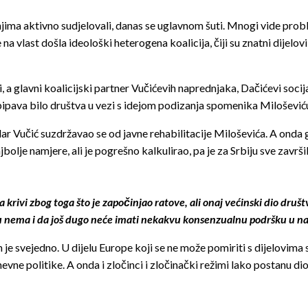
 njima aktivno sudjelovali, danas se uglavnom šuti. Mnogi vide probl
vlast došla ideološki heterogena koalicija, čiji su znatni dijelovi 
 a glavni koalicijski partner Vučićevih naprednjaka, Dačićevi socij
 opipava bilo društva u vezi s idejom podizanja spomenika Milošević
r Vučić suzdržavao se od javne rehabilitacije Miloševića. A onda 
ajbolje namjere, ali je pogrešno kalkulirao, pa je za Srbiju sve zavr
ivi zbog toga što je započinjao ratove, ali onaj većinski dio društva 
u nema i da još dugo neće imati nekakvu konsenzualnu podršku u na
m je svejedno. U dijelu Europe koji se ne može pomiriti s dijelovima sv
evne politike. A onda i zločinci i zločinački režimi lako postanu d