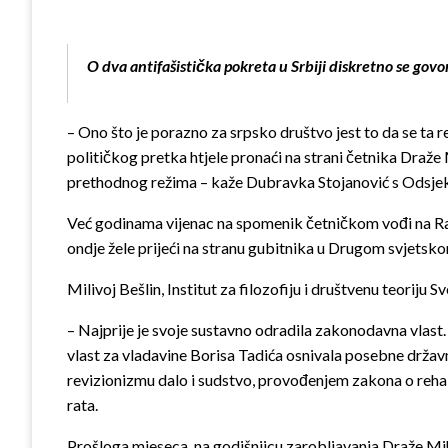
O dva antifašistička pokreta u Srbiji diskretno se gov
– Ono što je porazno za srpsko društvo jest to da se ta r
političkog pretka htjele pronaći na strani četnika Draže
prethodnog režima – kaže Dubravka Stojanović s Odsjek
Već godinama vijenac na spomenik četničkom vođi na Ravno
ondje žele prijeći na stranu gubitnika u Drugom svjetsko
Milivoj Bešlin, Institut za filozofiju i društvenu teoriju 
– Najprije je svoje sustavno odradila zakonodavna vlast. 
vlast za vladavine Borisa Tadića osnivala posebne drža
revizionizmu dalo i sudstvo, provođenjem zakona o rehabil
rata.
Prošloga mjeseca, na godišnjicu zarobljavanja Draže Mih