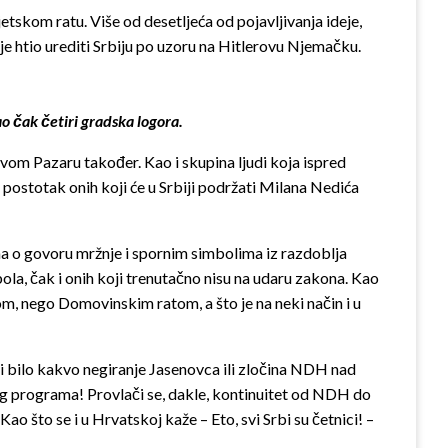
jetskom ratu. Više od desetljeća od pojavljivanja ideje,
e htio urediti Srbiju po uzoru na Hitlerovu Njemačku.
ao čak četiri gradska logora.
om Pazaru također. Kao i skupina ljudi koja ispred
i postotak onih koji će u Srbiji podržati Milana Nedića
ana o govoru mržnje i spornim simbolima iz razdoblja
ola, čak i onih koji trenutačno nisu na udaru zakona. Kao
m, nego Domovinskim ratom, a što je na neki način i u
odi bilo kakvo negiranje Jasenovca ili zločina NDH nad
tog programa! Provlači se, dakle, kontinuitet od NDH do
Kao što se i u Hrvatskoj kaže – Eto, svi Srbi su četnici! –