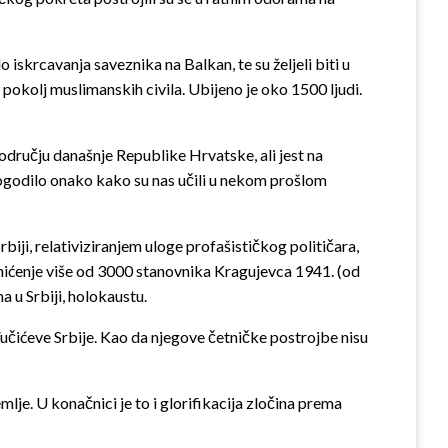
do iskrcavanja saveznika na Balkan, te su željeli biti u
 pokolj muslimanskih civila. Ubijeno je oko 1500 ljudi.
području današnje Republike Hrvatske, ali jest na
 dogodilo onako kako su nas učili u nekom prošlom
iji, relativiziranjem uloge profašističkog političara,
uhićenje više od 3000 stanovnika Kragujevca 1941. (od
a u Srbiji, holokaustu.
Vučićeve Srbije. Kao da njegove četničke postrojbe nisu
mlje. U konačnici je to i glorifikacija zločina prema