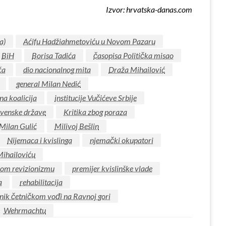
Izvor: hrvatska-danas.com
a)
Aćifu Hadžiahmetoviću u Novom Pazaru
BiH
Borisa Tadića
časopisa Politička misao
ća
dio nacionalnog mita
Draža Mihailović
general Milan Nedić
na koalicija
institucije Vučićeve Srbije
avenske države
Kritika zbog poraza
Milan Gulić
Milivoj Bešlin
Nijemaca i kvislinga
njemački okupatori
Mihailoviću
nom revizionizmu
premijer kvislinške vlade
a
rehabilitacija
ik četničkom vođi na Ravnoj gori
Wehrmachtu