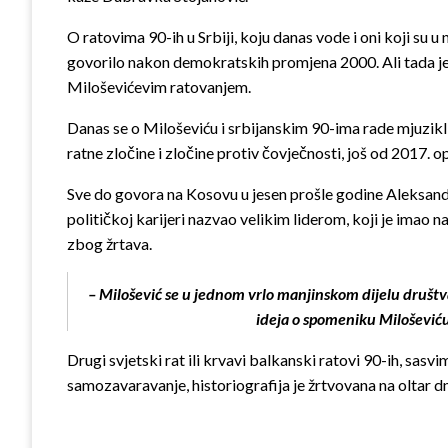
O ratovima 90-ih u Srbiji, koju danas vode i oni koji su u
govorilo nakon demokratskih promjena 2000. Ali tada je na 
Miloševićevim ratovanjem.
Danas se o Miloševiću i srbijanskim 90-ima rade mjuzikli,
ratne zločine i zločine protiv čovječnosti, još od 2017.
Sve do govora na Kosovu u jesen prošle godine Aleksanda
političkoj karijeri nazvao velikim liderom, koji je imao n
zbog žrtava.
– Milošević se u jednom vrlo manjinskom dijelu društva kr
ideja o spomeniku Milošević
Drugi svjetski rat ili krvavi balkanski ratovi 90-ih, sasvi
samozavaravanje, historiografija je žrtvovana na oltar dn