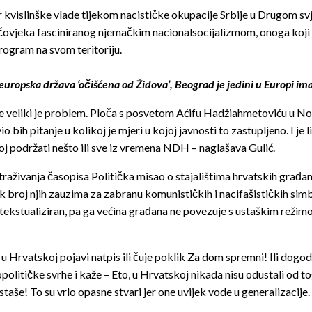
jer kvislinške vlade tijekom nacističke okupacije Srbije u Drugom sv
 čovjeka fasciniranog njemačkim nacionalsocijalizmom, onoga koji j
program na svom teritoriju.
 europska država ‘očišćena od Židova’, Beograd je jedini u Europi im
 veliki je problem. Ploča s posvetom Aćifu Hadžiahmetoviću u Nov
h pitanje u kolikoj je mjeri u kojoj javnosti to zastupljeno. I je l
oj podržati nešto ili sve iz vremena NDH – naglašava Gulić.
istraživanja časopisa Politička misao o stajalištima hrvatskih građ
 broj njih zauzima za zabranu komunističkih i nacifašističkih simb
tekstualiziran, pa ga većina građana ne povezuje s ustaškim režimo
e u Hrvatskoj pojavi natpis ili čuje poklik Za dom spremni! Ili dog
političke svrhe i kaže – Eto, u Hrvatskoj nikada nisu odustali od 
taše! To su vrlo opasne stvari jer one uvijek vode u generalizacije. 