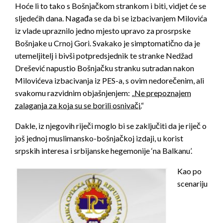
Hoće li to tako s Bošnjačkom strankom i biti, vidjet će se
sljedećih dana. Nagađa se da bi se izbacivanjem Milovića
iz vlade upraznilo jedno mjesto upravo za prosrpske
Bošnjake u Crnoj Gori. Svakako je simptomatično da je
utemeljitelj i bivši potpredsjednik te stranke Nedžad
Drešević napustio Bošnjačku stranku sutradan nakon
Milovićeva izbacivanja iz PES-a, s ovim nedorečenim, ali
svakomu razvidnim objašnjenjem: „
Ne prepoznajem
zalaganja za koja su se borili osnivači
.“
Dakle, iz njegovih riječi moglo bi se zaključiti da je riječ o
još jednoj muslimansko-bošnjačkoj izdaji, u korist
srpskih interesa i srbijanske hegemonije ‘na Balkanu’.
Kao po
scenariju