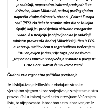
je sadašnji, neposredno izabrani predsjednik te
državice, Jakov Milatović, potkraj prošlog tjedna
napustio visoke dužnosti u stranci „Pokret Europa
sad“ (PES). Na čelu te stranke učvrstio se Milojko
Spajić, koji je i predsjednik aktualne crnogorske
vlade. A u nedjelju je objavljeno da je sadašnji
ministar pravosuđa Andrej Milović isključen iz PES-
a. Intervju s Milovićem u zagrebačkom Večernjem
listu objavljen je dan prije toga, pod naslovom
„Napad na Dubrovnik najveća je sramota u povijesti
Crne Gore i kaznit ćemo krivce za to“.
Čudno i vrlo zagonetno političko previranje
Je li isključivanje Milovića iz vladajuće stranke i
vjerojatno njegovo skoro smjenjivanje s mjesta ministra
pravosuđa i u kakvoj svezi s tim intervjuom Večernjem
listu, to nije poznato. Istodobno s tim izbacivanjem iz