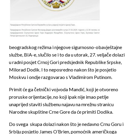
beogradskog režima i njegove sigurnosno-obavještajne
službe, BIA-e, slučilo se i to da u utorak, 27. veljače dolazi
u radni posjet Crnoj Gori predsjednik Republike Srpske,
Milorad Dodik. I to neposredno nakon što je posjetio
Moskvu i ondje razgovarao s Vladimirom Putinom.
Primit će ga četnički vojvoda Mandić, koji je otvoreno
proruske orijentacije, no koji ipak nije imao petlje
unaprijed staviti službenu najavu na mrežnu stranicu
Narodne skupštine Crne Gore da će primiti Dodika.
Do svega skupa dolazi nakon što je nedavno Crnu Goru i
Srbiju posjetio James O’Brien, pomoćnik američkoga