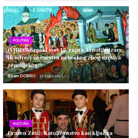
POLITIKA
(VIDEO) Srpski svet 15. rujna: Etnofiletizam
ili odreći se carstva nebeskog zbog carstva
zemaljskog!?
Biram DOBRO
13. rujna 2021.
KULTURA
Dražen Zetić: Katoličanstvo kao ključ za