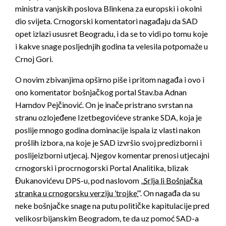
ministra vanjskih poslova Blinkena za europski i okolni
dio svijeta. Crnogorski komentatori nagađaju da SAD
opet izlazi ususret Beogradu, i da se to vidi po tomu koje
i kakve snage posljednjih godina ta velesila potpomaže u
Crnoj Gori.
O novim zbivanjima opširno piše i pritom nagađa i ovo i
ono komentator bošnjačkog portal Stav.ba Adnan
Hamdov Pejčinović. On je inače pristrano svrstan na
stranu ozlojeđene Izetbegovićeve stranke SDA, koja je
poslije mnogo godina dominacije ispala iz vlasti nakon
prošlih izbora, na koje je SAD izvršio svoj predizborni i
poslijeizborni utjecaj. Njegov komentar prenosi utjecajni
crnogorski i procrnogorski Portal Analitika, blizak
Đukanovićevu DPS-u, pod naslovom „
Srlja li Bošnjačka
stranka u crnogorsku verziju ’trojke’
“. On nagađa da su
neke bošnjačke snage na putu političke kapitulacije pred
velikosrbijanskim Beogradom, te da uz pomoć SAD-a