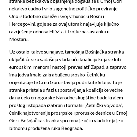
stranke bez ikakva objašnjenja događa se u Crnoj Gori
nekakvo čudno i vrlo zagonetno političko previranje.
Ono istodobno doseže i svoj vrhunac u Bosni i
Hercegovini, gdje se za ovaj utorak najavljuje ključno
razrješenje odnosa HDZ-a i Trojke na sastanku u
Mostaru.
Uz ostalo, takve su najave, tamošnja Bošnjačka stranka
uključit će se u sadašnju vladajuću koaliciju koja se kiti
europskim imenom i nastoji ’preveslati’ Zapad, a zapravo
ima jedva imalo zakrabuljenu srpsko-četničku
orijentacije te Crnu Goru stavlja pod skute Srbije. Ta je
stranka pristala u fazi uspostavljanja koalicijske većine
da na čelo crnogorske Narodne skupštine bude krajem
prošlog listopada izabran i formalni „četnički vojvoda“,
čelnik najotvorenije prosrpske i proruske desnice u Crnoj
Gori. Bošnjačka stranka spremna je ući u vladu koja je u
bitnomu produžena ruka Beograda.