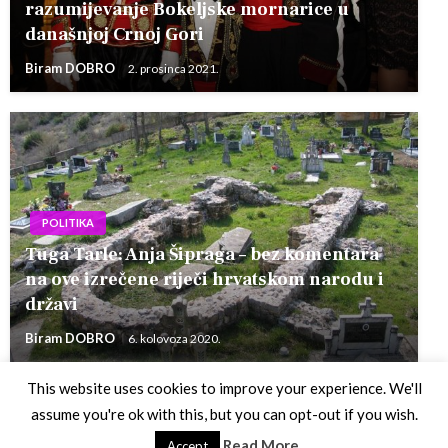
razumijevanje Bokeljske mornarice u
današnjoj Crnoj Gori
Biram DOBRO
2. prosinca 2021.
POLITIKA
Tuga Tarle: Anja Šipraga – bez komentara
na ove izrečene riječi hrvatskom narodu i
državi
Biram DOBRO
6. kolovoza 2020.
This website uses cookies to improve your experience. We'll
assume you're ok with this, but you can opt-out if you wish.
Theme by Silk Themes
Read More
Accept