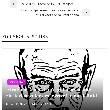
Navigacija
POVIJEST HRVATA: 19. i 20. stoljeće
Previous
Predstavljen roman Tomislava Beronića:
Post
objava
Next
Mislal kneza Anža Frankopana
Post
YOU MIGHT ALSO LIKE
POLITIKA
Ivica Šola: Drugovi u Zagrebu prestanite
zlostavljati vukovarske žrtve i to na – latinici
Biram DOBRO
24. srpnja 2019.