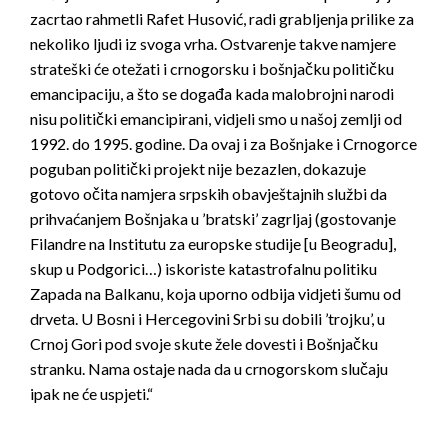
zacrtao rahmetli Rafet Husović, radi grabljenja prilike za
nekoliko ljudi iz svoga vrha. Ostvarenje takve namjere
strateški će otežati i crnogorsku i bošnjačku političku
emancipaciju, a što se događa kada malobrojni narodi
nisu politički emancipirani, vidjeli smo u našoj zemlji od
1992. do 1995. godine. Da ovaj i za Bošnjake i Crnogorce
poguban politički projekt nije bezazlen, dokazuje
gotovo očita namjera srpskih obavještajnih službi da
prihvaćanjem Bošnjaka u ’bratski’ zagrljaj (gostovanje
Filandre na Institutu za europske studije [u Beogradu],
skup u Podgorici…) iskoriste katastrofalnu politiku
Zapada na Balkanu, koja uporno odbija vidjeti šumu od
drveta. U Bosni i Hercegovini Srbi su dobili ’trojku’, u
Crnoj Gori pod svoje skute žele dovesti i Bošnjačku
stranku. Nama ostaje nada da u crnogorskom slučaju
ipak ne će uspjeti.“