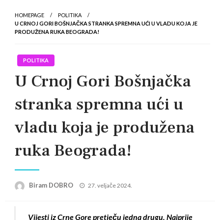
HOMEPAGE
POLITIKA
U CRNOJ GORI BOŠNJAČKA STRANKA SPREMNA UĆI U VLADU KOJA JE
PRODUŽENA RUKA BEOGRADA!
POLITIKA
U Crnoj Gori Bošnjačka
stranka spremna ući u
vladu koja je produžena
ruka Beograda!
Posted
Biram DOBRO
27. veljače 2024.
on
Vijesti iz Crne Gore pretječu jedna drugu. Najprije