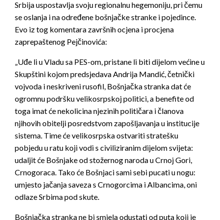
Srbija uspostavlja svoju regionalnu hegemoniju, pri čemu
se oslanja i na određene bošnjačke stranke i pojedince.
Evo iz tog komentara završnih ocjena i procjena
zaprepaštenog Pejčinovića:
„Uđe li u Vladu sa PES-om, pristane li biti dijelom većine u
Skupštini kojom predsjedava Andrija Mandić, četnički
vojvoda i neskriveni rusofil, Bošnjačka stranka dat će
ogromnu podršku velikosrpskoj politici, a benefite od
toga imat će nekolicina njezinih političara i članova
njihovih obitelji posredstvom zapošljavanja u institucije
sistema. Time će velikosrpska ostvariti stratešku
pobjedu u ratu koji vodi s civiliziranim dijelom svijeta:
udaljit će Bošnjake od stožernog naroda u Crnoj Gori,
Crnogoraca. Tako će Bošnjaci sami sebi pucati u nogu:
umjesto jačanja saveza s Crnogorcima i Albancima, oni
odlaze Srbima pod skute.
Bošnjačka stranka ne bi smjela odustati od puta koji je