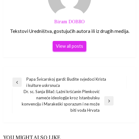
Biram DOBRO
Tekstovi Uredništva, gostujućih autora ili iz drugih medija.
View all posts
Navigacija
Papa Švicarskoj gardi: Budite svjedoci Krista
Previous
i kulture uskrsnuća
Post
objava
Dr. sc. Sanja Bilač: Lažni kršćanin Plenković
nameće ideologije kroz Istanbulsku
Next
konvenciju i Marakeški sporazum i ne može
Post
biti vođa Hrvata
YOU MIGHT ALSO LIKE