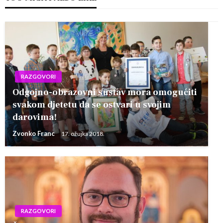
RAZGOVORI
Odgojno-obrazovni sustav mora omogućiti
svakom djetetu da se ostvari u svojim
darovima!
Zvonko Franc
17. ožujka 2018.
RAZGOVORI