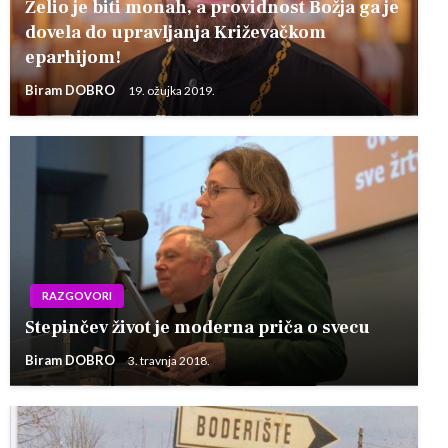
Želio je biti monah, a providnost Božja ga je
dovela do upravljanja Križevačkom
eparhijom!
Biram DOBRO
19. ožujka 2019.
RAZGOVORI
Stepinčev život je moderna priča o svecu
Biram DOBRO
3. travnja 2018.