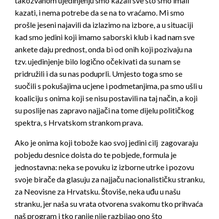
takozvanom ujedinjenju smo kazali sve što smo imali
kazati, i nema potrebe da se na to vraćamo. Mi smo
prošle jeseni najavili da izlazimo na izbore, a u situaciji
kad smo jedini koji imamo saborski klub i kad nam sve
ankete daju prednost, onda bi od onih koji pozivaju na
tzv. ujedinjenje bilo logično očekivati da su nam se
pridružili i da su nas poduprli. Umjesto toga smo se
suočili s pokušajima ucjene i podmetanjima, pa smo ušli u
koaliciju s onima koji se nisu postavili na taj način, a koji
su poslije nas zapravo najjači na tome dijelu političkog
spektra, s Hrvatskom strankom prava.
Ako je onima koji tobože kao svoj jedini cilj zagovaraju
pobjedu desnice doista do te pobjede, formula je
jednostavna: neka se povuku iz izborne utrke i pozovu
svoje birače da glasuju za najjaču nacionalističku stranku,
za Neovisne za Hrvatsku. Štoviše, neka uđu u našu
stranku, jer naša su vrata otvorena svakomu tko prihvaća
naš program i tko ranije nije razbijao ono što