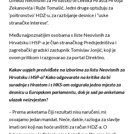
između Neovisnih za Hrvatsku te čelnika Hrasta Hrvoja
Zekanovića i Ruže Tomašić. Jedni druge optužuju za
‘poltronstvo’ HDZ-u, za razbijanje desnice i “uske
stranačke interese”.
Među najpoznatijim osobama s liste Neovisnih za
Hrvatsku i HSP-a je član stranačkog Predsjedništva i
zagrebački gradski zastupnik Tomislav Jonjić, koji je
ovom prilikom i razgovarao za portal Direktno.
Kakav uspjeh predviđate na izborima za listu Neovisnih za
Hrvatsku i HSP-a? Kako odgovarate na kritike da bi
suradnja s Hrastom i s HKS-om osigurala jedno mjesto za
desnicu u Europskom parlamentu, dok je sad po anketama
ulazak neizvjestan?
– Prema anketama čiji rezultati nisu naručeni, mi
osvajamo jedan mandat. Neće, dakle, razloga za slavlje
imati oni koji nas hoće uništiti za račun HDZ-a. O