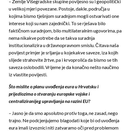
– Zemlje Višegradske skupine povijesno su i geopolitički
u velikoj mjeri povezane. Postoje, dakle, područja u
kojima bismo tješnjom suradnjom mogli ostvarivati one
interese koji su nam zajednički. To se rješava bilo
faktičnom suradnjom, bilo multilateralnim ugovorima, pa
nema nikakve potrebe da se takva suradnja
institucionalizira u državnopravnom smislu. Čitava naša
povijest primjer je srljanja u kojekakve saveze, iza kojih
slijede strahovite žrtve, pa i krvoprolića da bismo se tih
saveza oslobodili. Vrijeme je da konačno nešto naučimo
iz vlastite povijesti.
Što mislite o planu uvođenja eura u Hrvatsku i
prijedlozima o stvaranju europske vojske i
centraliziranijeg upravljanja na razini EU?
– Jasno je da smo apsolutno protiv toga, ne zasad, nego
trajno. Ne podcjenjujemo blagodati koje bi od uvođenja
eura imali izvoznici niti zatvaramo oči pred problemom