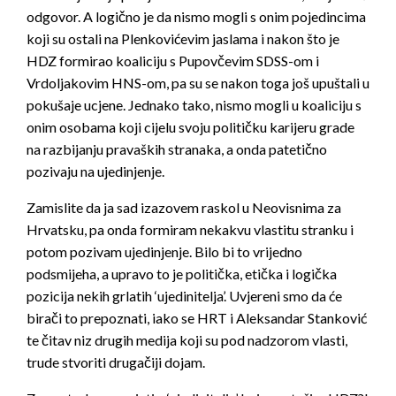
odgovor. A logično je da nismo mogli s onim pojedincima
koji su ostali na Plenkovićevim jaslama i nakon što je
HDZ formirao koaliciju s Pupovčevim SDSS-om i
Vrdoljakovim HNS-om, pa su se nakon toga još upuštali u
pokušaje ucjene. Jednako tako, nismo mogli u koaliciju s
onim osobama koji cijelu svoju političku karijeru grade
na razbijanju pravaških stranaka, a onda patetično
pozivaju na ujedinjenje.
Zamislite da ja sad izazovem raskol u Neovisnima za
Hrvatsku, pa onda formiram nekakvu vlastitu stranku i
potom pozivam ujedinjenje. Bilo bi to vrijedno
podsmijeha, a upravo to je politička, etička i logička
pozicija nekih grlatih ‘ujedinitelja’. Uvjereni smo da će
birači to prepoznati, iako se HRT i Aleksandar Stanković
te čitav niz drugih medija koji su pod nadzorom vlasti,
trude stvoriti drugačiji dojam.