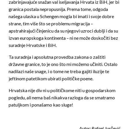
zabrinjavajuće snažan val iseljavanja Hrvata iz BiH, jer bi
granica postala nepropusnija. Prema tome, odgoda
našega ulaska u Schengen mogla bi imati i svoje dobre
strane, tim više što se problemu migracija –
apstrahirajući činjenicu da su njegovi uzroci dublji i da su
izvan europskoga kontinenta – ni ne može doskočiti bez
suradnje Hrvatske i BiH.
Ta suradnja i apsolutna provedba zakona o zaštiti
državne granice, to je ono što mi možemo učiniti. Ostalo
nadilazi naše snage, i o tome ne treba gajiti iluzije te
jeftinom patetikom ubirati političke poene.
Hrvatska nije div ni u političkome niti u gospodarskom
pogledu, ali nema baš nikakva razloga da se smatramo
patuljkom i ponašamo kao sluge!
Autor:
Rafael Jurčević