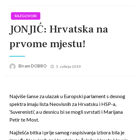
RAZGOVORI
JONJIĆ: Hrvatska na
prvome mjestu!
Posted
Biram DOBRO
5. svibnja 2019.
on
Najviše šanse za ulazak u Europski parlament s desnog
spektra imaju lista Neovisnih za Hrvatsku i HSP-a,
‘Suverenisti’, a u desnicu bi se mogli svrstati i Marijana
Petir te Most.
Najžešća bitka i prije samog raspisivanja izbora bila je