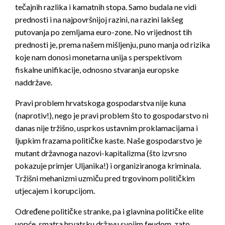
tečajnih razlika i kamatnih stopa. Samo budala ne vidi
prednosti i na najpovršnijoj razini, na razini lakšeg
putovanja po zemljama euro-zone. No vrijednost tih
prednosti je, prema našem mišljenju, puno manja od rizika
koje nam donosi monetarna unija s perspektivom
fiskalne unifikacije, odnosno stvaranja europske
naddržave.
Pravi problem hrvatskoga gospodarstva nije kuna
(naprotiv!), nego je pravi problem što to gospodarstvo ni
danas nije tržišno, usprkos ustavnim proklamacijama i
ljupkim frazama političke kaste. Naše gospodarstvo je
mutant državnoga nazovi-kapitalizma (što izvrsno
pokazuje primjer Uljanika!) i organiziranoga kriminala.
Tržišni mehanizmi uzmiču pred trgovinom političkim
utjecajem i korupcijom.
Određene političke stranke, pa i glavnina političke elite
uopće, smatra hrvatsku državu svojim feudom, zato