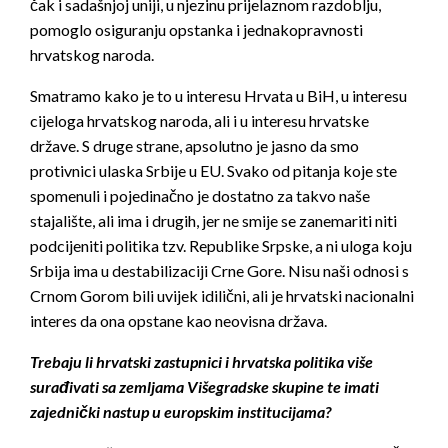
čak i sadašnjoj uniji, u njezinu prijelaznom razdoblju,
pomoglo osiguranju opstanka i jednakopravnosti
hrvatskog naroda.
Smatramo kako je to u interesu Hrvata u BiH, u interesu
cijeloga hrvatskog naroda, ali i u interesu hrvatske
države. S druge strane, apsolutno je jasno da smo
protivnici ulaska Srbije u EU. Svako od pitanja koje ste
spomenuli i pojedinačno je dostatno za takvo naše
stajalište, ali ima i drugih, jer ne smije se zanemariti niti
podcijeniti politika tzv. Republike Srpske, a ni uloga koju
Srbija ima u destabilizaciji Crne Gore. Nisu naši odnosi s
Crnom Gorom bili uvijek idilični, ali je hrvatski nacionalni
interes da ona opstane kao neovisna država.
Trebaju li hrvatski zastupnici i hrvatska politika više
surađivati sa zemljama Višegradske skupine te imati
zajednički nastup u europskim institucijama?