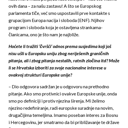
ovih dana – za našu zastavu! A što se Europskog
parlamenta tiče, već smo uspostavili prve kontakte s
grupacijom Europa nacija i sloboda (ENF). Njihov
program i sloboda koja je ostavljena strankama-
članicama, ono je što nam je najbliže.
Hoćete li tražiti ‘čvršći’ odnos prema susjedima koji još
nisu ušli u Europsku uniju zbog neriješenih graničnih
pitanja, ali i zbog pitanja nestalih, ratnih zločina itd? Može
li se Hrvatska izboriti za svoje nacionalne interese u
ovakvoj strukturi Europske unije?
– Dio odgovora sadržan je u odgovoru na prethodno
pitanje. Ako smo protivnici ovakve Europske unije, onda
smo po definiciji i protiv njezina širenja. Mi želimo
njezino redefiniranje, radi europske suradnje na novim,
drugačijima temeljima. Imamo poseban interes za Bosnu
i Hercegovinu, jer smatramo da bi približavanje te države