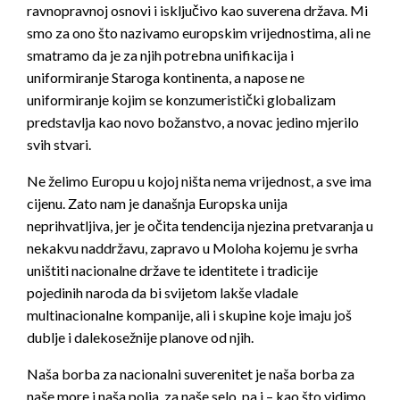
ravnopravnoj osnovi i isključivo kao suverena država. Mi
smo za ono što nazivamo europskim vrijednostima, ali ne
smatramo da je za njih potrebna unifikacija i
uniformiranje Staroga kontinenta, a napose ne
uniformiranje kojim se konzumeristički globalizam
predstavlja kao novo božanstvo, a novac jedino mjerilo
svih stvari.
Ne želimo Europu u kojoj ništa nema vrijednost, a sve ima
cijenu. Zato nam je današnja Europska unija
neprihvatljiva, jer je očita tendencija njezina pretvaranja u
nekakvu naddržavu, zapravo u Moloha kojemu je svrha
uništiti nacionalne države te identitete i tradicije
pojedinih naroda da bi svijetom lakše vladale
multinacionalne kompanije, ali i skupine koje imaju još
dublje i dalekosežnije planove od njih.
Naša borba za nacionalni suverenitet je naša borba za
naše more i naša polja, za naše selo, pa i – kao što vidimo