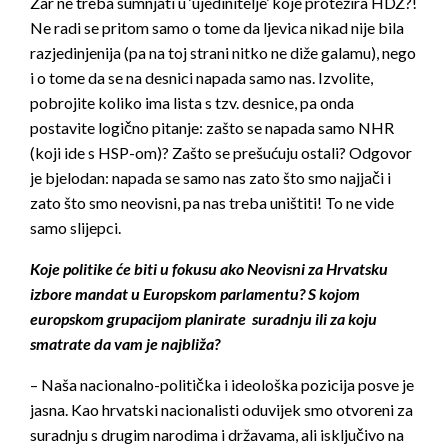
Zar ne treba sumnjati u ‘ujedinitelje’ koje protežira HDZ?!
Ne radi se pritom samo o tome da ljevica nikad nije bila
razjedinjenija (pa na toj strani nitko ne diže galamu), nego
i o tome da se na desnici napada samo nas. Izvolite,
pobrojite koliko ima lista s tzv. desnice, pa onda
postavite logično pitanje: zašto se napada samo NHR
(koji ide s HSP-om)? Zašto se prešućuju ostali? Odgovor
je bjelodan: napada se samo nas zato što smo najjači i
zato što smo neovisni, pa nas treba uništiti! To ne vide
samo slijepci.
Koje politike će biti u fokusu ako Neovisni za Hrvatsku
izbore mandat u Europskom parlamentu? S kojom
europskom grupacijom planirate suradnju ili za koju
smatrate da vam je najbliža?
– Naša nacionalno-politička i ideološka pozicija posve je
jasna. Kao hrvatski nacionalisti oduvijek smo otvoreni za
suradnju s drugim narodima i državama, ali isključivo na