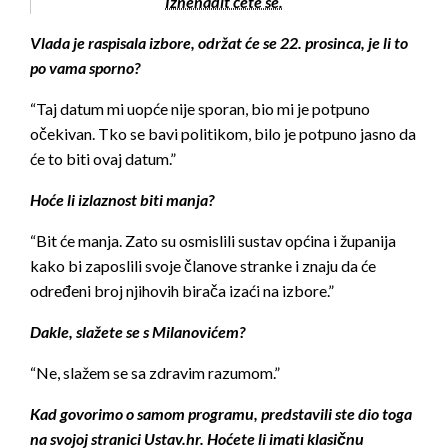
Iznenadit ćete se.
Vlada je raspisala izbore, održat će se 22. prosinca, je li to
po vama sporno?
“Taj datum mi uopće nije sporan, bio mi je potpuno
očekivan. Tko se bavi politikom, bilo je potpuno jasno da
će to biti ovaj datum.”
Hoće li izlaznost biti manja?
“Bit će manja. Zato su osmislili sustav općina i županija
kako bi zaposlili svoje članove stranke i znaju da će
određeni broj njihovih birača izaći na izbore.”
Dakle, slažete se s Milanovićem?
“Ne, slažem se sa zdravim razumom.”
Kad govorimo o samom programu, predstavili ste dio toga
na svojoj stranici Ustav.hr. Hoćete li imati klasičnu