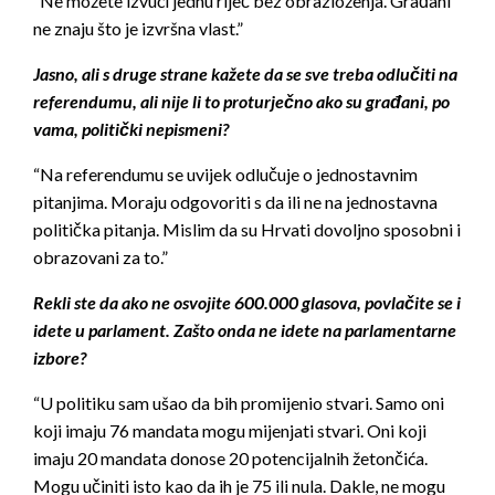
“Ne možete izvući jednu riječ bez obrazloženja. Građani
ne znaju što je izvršna vlast.”
Jasno, ali s druge strane kažete da se sve treba odlučiti na
referendumu, ali nije li to proturječno ako su građani, po
vama, politički nepismeni?
“Na referendumu se uvijek odlučuje o jednostavnim
pitanjima. Moraju odgovoriti s da ili ne na jednostavna
politička pitanja. Mislim da su Hrvati dovoljno sposobni i
obrazovani za to.”
Rekli ste da ako ne osvojite 600.000 glasova, povlačite se i
idete u parlament. Zašto onda ne idete na parlamentarne
izbore?
“U politiku sam ušao da bih promijenio stvari. Samo oni
koji imaju 76 mandata mogu mijenjati stvari. Oni koji
imaju 20 mandata donose 20 potencijalnih žetončića.
Mogu učiniti isto kao da ih je 75 ili nula. Dakle, ne mogu