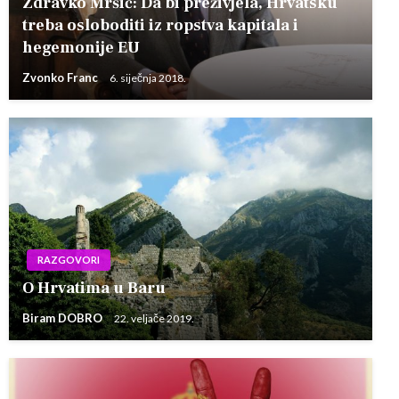
Zdravko Mršić: Da bi preživjela, Hrvatsku
treba osloboditi iz ropstva kapitala i
hegemonije EU
Zvonko Franc
6. siječnja 2018.
RAZGOVORI
O Hrvatima u Baru
Biram DOBRO
22. veljače 2019.