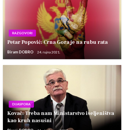
RAZGOVORI
Petar Popović: Crna Gora je na rubu rata
Biram DOBRO
24. rujna 2021.
DIJASPORA
Kovač: Treba nam Ministarstvo iseljeništva
kao kruh nasušni