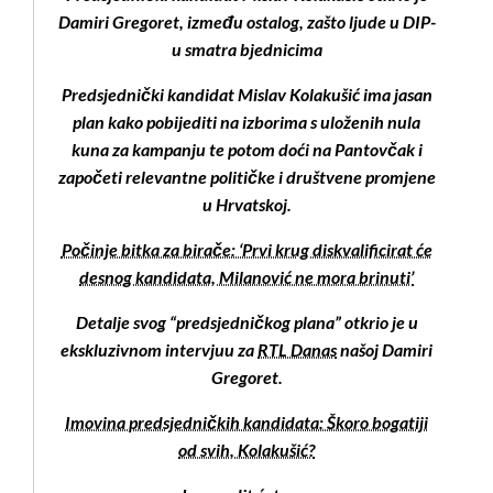
Damiri Gregoret, između ostalog, zašto ljude u DIP-
u smatra bjednicima
Predsjednički kandidat Mislav Kolakušić ima jasan
plan kako pobijediti na izborima s uloženih nula
kuna za kampanju te potom doći na Pantovčak i
započeti relevantne političke i društvene promjene
u Hrvatskoj.
Počinje bitka za birače: ‘Prvi krug diskvalificirat će
desnog kandidata, Milanović ne mora brinuti’
Detalje svog “predsjedničkog plana” otkrio je u
ekskluzivnom intervjuu za
RTL Danas
našoj Damiri
Gregoret.
Imovina predsjedničkih kandidata: Škoro bogatiji
od svih, Kolakušić?