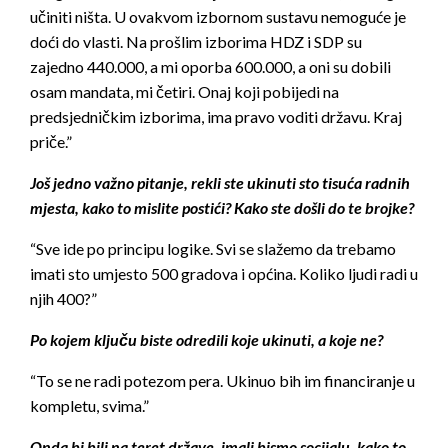
učiniti ništa. U ovakvom izbornom sustavu nemoguće je
doći do vlasti. Na prošlim izborima HDZ i SDP su
zajedno 440.000, a mi oporba 600.000, a oni su dobili
osam mandata, mi četiri. Onaj koji pobijedi na
predsjedničkim izborima, ima pravo voditi državu. Kraj
priče.”
Još jedno važno pitanje, rekli ste ukinuti sto tisuća radnih
mjesta, kako to mislite postići? Kako ste došli do te brojke?
“Sve ide po principu logike. Svi se slažemo da trebamo
imati sto umjesto 500 gradova i općina. Koliko ljudi radi u
njih 400?”
Po kojem ključu biste odredili koje ukinuti, a koje ne?
“To se ne radi potezom pera. Ukinuo bih im financiranje u
kompletu, svima.”
Onda bi bili na teret države, imali bismo socijalu, kako to