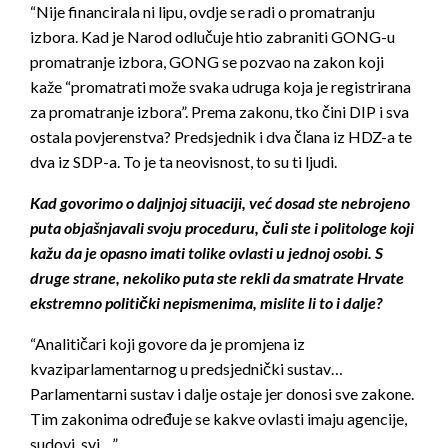
“Nije financirala ni lipu, ovdje se radi o promatranju
izbora. Kad je Narod odlučuje htio zabraniti GONG-u
promatranje izbora, GONG se pozvao na zakon koji
kaže “promatrati može svaka udruga koja je registrirana
za promatranje izbora”. Prema zakonu, tko čini DIP i sva
ostala povjerenstva? Predsjednik i dva člana iz HDZ-a te
dva iz SDP-a. To je ta neovisnost, to su ti ljudi.
Kad govorimo o daljnjoj situaciji, već dosad ste nebrojeno
puta objašnjavali svoju proceduru, čuli ste i politologe koji
kažu da je opasno imati tolike ovlasti u jednoj osobi. S
druge strane, nekoliko puta ste rekli da smatrate Hrvate
ekstremno politički nepismenima, mislite li to i dalje?
“Analitičari koji govore da je promjena iz
kvaziparlamentarnog u predsjednički sustav…
Parlamentarni sustav i dalje ostaje jer donosi sve zakone.
Tim zakonima određuje se kakve ovlasti imaju agencije,
sudovi, svi…”