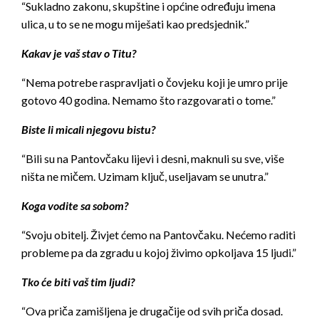
“Sukladno zakonu, skupštine i općine određuju imena
ulica, u to se ne mogu miješati kao predsjednik.”
Kakav je vaš stav o Titu?
“Nema potrebe raspravljati o čovjeku koji je umro prije
gotovo 40 godina. Nemamo što razgovarati o tome.”
Biste li micali njegovu bistu?
“Bili su na Pantovčaku lijevi i desni, maknuli su sve, više
ništa ne mičem. Uzimam ključ, useljavam se unutra.”
Koga vodite sa sobom?
“Svoju obitelj. Živjet ćemo na Pantovčaku. Nećemo raditi
probleme pa da zgradu u kojoj živimo opkoljava 15 ljudi.”
Tko će biti vaš tim ljudi?
“Ova priča zamišljena je drugačije od svih priča dosad.