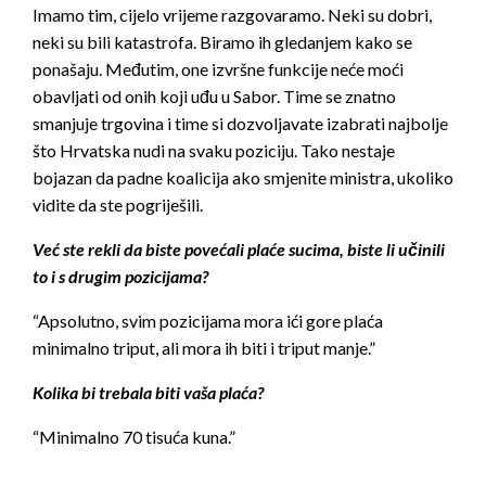
Imamo tim, cijelo vrijeme razgovaramo. Neki su dobri,
neki su bili katastrofa. Biramo ih gledanjem kako se
ponašaju. Međutim, one izvršne funkcije neće moći
obavljati od onih koji uđu u Sabor. Time se znatno
smanjuje trgovina i time si dozvoljavate izabrati najbolje
što Hrvatska nudi na svaku poziciju. Tako nestaje
bojazan da padne koalicija ako smjenite ministra, ukoliko
vidite da ste pogriješili.
Već ste rekli da biste povećali plaće sucima, biste li učinili
to i s drugim pozicijama?
“Apsolutno, svim pozicijama mora ići gore plaća
minimalno triput, ali mora ih biti i triput manje.”
Kolika bi trebala biti vaša plaća?
“Minimalno 70 tisuća kuna.”