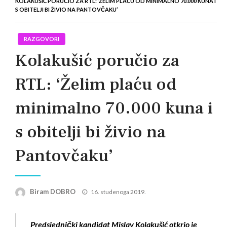
KOLAKUŠIĆ PORUČIO ZA RTL: ‘ŽELIM PLAĆU OD MINIMALNO 70.000 KUNA I
S OBITELJI BI ŽIVIO NA PANTOVČAKU’
RAZGOVORI
Kolakušić poručio za
RTL: ‘Želim plaću od
minimalno 70.000 kuna i
s obitelji bi živio na
Pantovčaku’
Posted
Biram DOBRO
16. studenoga 2019.
on
Predsjednički kandidat Mislav Kolakušić otkrio je