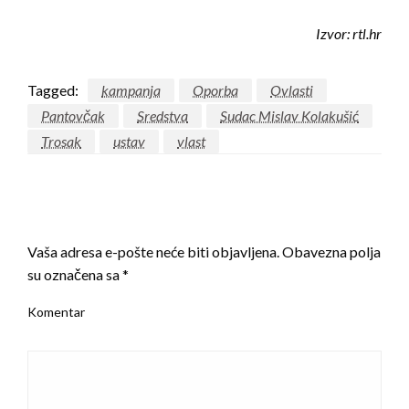
Izvor: rtl.hr
Tagged:
kampanja
Oporba
Ovlasti
Pantovčak
Sredstva
Sudac Mislav Kolakušić
Trosak
ustav
vlast
LEAVE A RESPONSE
Vaša adresa e-pošte neće biti objavljena.
Obavezna polja
su označena sa
*
Komentar