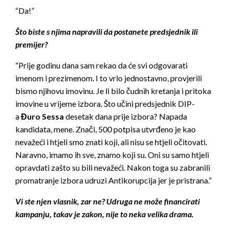
“Da!”
Što biste s njima napravili da postanete predsjednik ili
premijer?
“Prije godinu dana sam rekao da će svi odgovarati
imenom i prezimenom. I to vrlo jednostavno, provjerili
bismo njihovu imovinu. Je li bilo čudnih kretanja i pritoka
imovine u vrijeme izbora. Što učini predsjednik DIP-
a
Đuro Sessa
desetak dana prije izbora? Napada
kandidata, mene. Znači, 500 potpisa utvrđeno je kao
nevažeći i htjeli smo znati koji, ali nisu se htjeli očitovati.
Naravno, imamo ih sve, znamo koji su. Oni su samo htjeli
opravdati zašto su bili nevažeći. Nakon toga su zabranili
promatranje izbora udruzi Antikorupcija jer je pristrana.”
Vi ste njen vlasnik, zar ne? Udruga ne može financirati
kampanju, takav je zakon, nije to neka velika drama.