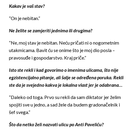
Kakav je vaš stav?
“On je nebitan.”
Ne želite se zamjeriti jednima ili drugima?
“Ne, moj stav je nebitan. Neću pričati ni o nogometnim
utakmicama. Bavit ću se onime što je moj dio posla –
pravosuđe i gospodarstvo. Kraj priče.”
Isto ste rekli i kad govorimo o imenima ulicama, što nije
egzistencijalno pitanje, ali šalje se određena poruka. Rekli
ste da je svejedno kakva je lokalna vlast jer je odabrana…
“Daleko od toga. Prvo su rekli da sam diktator jer želim
spojiti sve u jedno, a sad žele da budem gradonačelnik i
šef svega.”
Što da netko želi nazvati ulicu po Anti Paveliću?