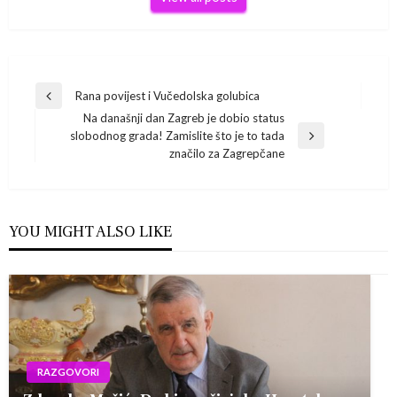
Navigacija
Rana povijest i Vučedolska golubica
Previous
Na današnji dan Zagreb je dobio status
Post
objava
slobodnog grada! Zamislite što je to tada
Next
značilo za Zagrepčane
Post
YOU MIGHT ALSO LIKE
RAZGOVORI