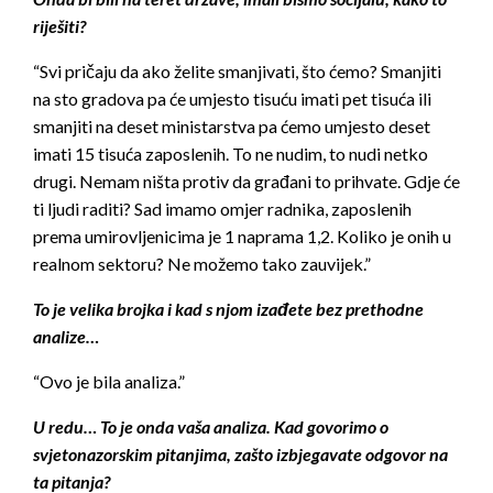
riješiti?
“Svi pričaju da ako želite smanjivati, što ćemo? Smanjiti
na sto gradova pa će umjesto tisuću imati pet tisuća ili
smanjiti na deset ministarstva pa ćemo umjesto deset
imati 15 tisuća zaposlenih. To ne nudim, to nudi netko
drugi. Nemam ništa protiv da građani to prihvate. Gdje će
ti ljudi raditi? Sad imamo omjer radnika, zaposlenih
prema umirovljenicima je 1 naprama 1,2. Koliko je onih u
realnom sektoru? Ne možemo tako zauvijek.”
To je velika brojka i kad s njom izađete bez prethodne
analize…
“Ovo je bila analiza.”
U redu… To je onda vaša analiza. Kad govorimo o
svjetonazorskim pitanjima, zašto izbjegavate odgovor na
ta pitanja?