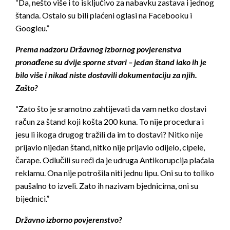
“Da, nešto više i to isključivo za nabavku zastava i jednog
štanda. Ostalo su bili plaćeni oglasi na Facebooku i
Googleu.”
Prema nadzoru Državnog izbornog povjerenstva
pronađene su dvije sporne stvari – jedan štand iako ih je
bilo više i nikad niste dostavili dokumentaciju za njih.
Zašto?
“Zato što je sramotno zahtijevati da vam netko dostavi
račun za štand koji košta 200 kuna. To nije procedura i
jesu li ikoga drugog tražili da im to dostavi? Nitko nije
prijavio nijedan štand, nitko nije prijavio odijelo, cipele,
čarape. Odlučili su reći da je udruga Antikorupcija plaćala
reklamu. Ona nije potrošila niti jednu lipu. Oni su to toliko
paušalno to izveli. Zato ih nazivam bjednicima, oni su
bijednici.”
Državno izborno povjerenstvo?