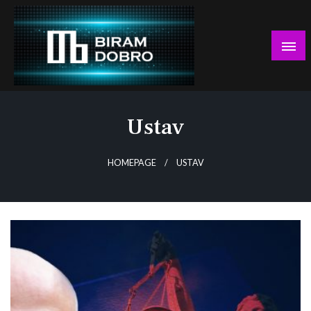
Skip
to
content
… jer BUDUĆNOST nema drugo IME!
Biram DOBRO
Ustav
HOMEPAGE
USTAV