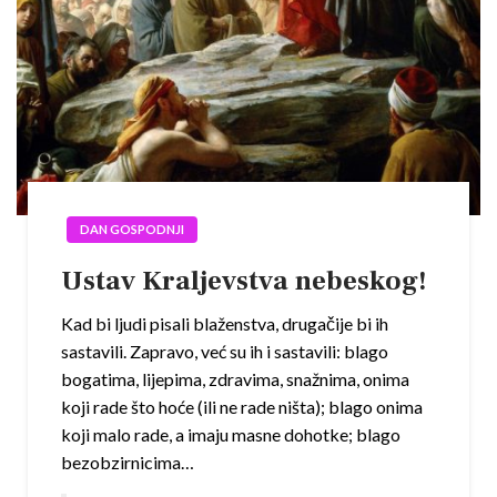
DAN GOSPODNJI
Ustav Kraljevstva nebeskog!
Kad bi ljudi pisali blaženstva, drugačije bi ih
sastavili. Zapravo, već su ih i sastavili: blago
bogatima, lijepima, zdravima, snažnima, onima
koji rade što hoće (ili ne rade ništa); blago onima
koji malo rade, a imaju masne dohotke; blago
bezobzirnicima…