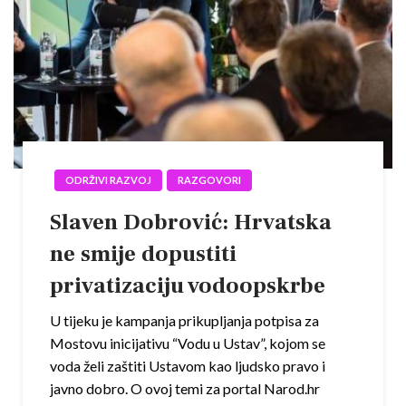
ODRŽIVI RAZVOJ
RAZGOVORI
Slaven Dobrović: Hrvatska
ne smije dopustiti
privatizaciju vodoopskrbe
U tijeku je kampanja prikupljanja potpisa za
Mostovu inicijativu “Vodu u Ustav”, kojom se
voda želi zaštiti Ustavom kao ljudsko pravo i
javno dobro. O ovoj temi za portal Narod.hr