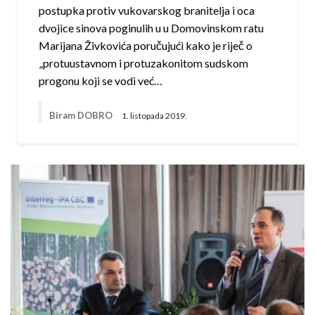
postupka protiv vukovarskog branitelja i oca
dvojice sinova poginulih u u Domovinskom ratu
Marijana Živkovića poručujući kako je riječ o
„protuustavnom i protuzakonitom sudskom
progonu koji se vodi već…
Biram DOBRO
1. listopada 2019.