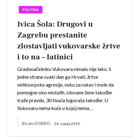
POLITIKA
Ivica Šola: Drugovi u
Zagrebu prestanite
zlostavljati vukovarske žrtve
i to na – latinici
Gradonačelniku Vukovara nimalo nije lako. S
jedne strane svaki dan ga Hrvati, žrtve
velikosrpske agresije, vuku za rukav i mole da
pomogne oko nestalih, silovane žene također
traže pravdu, 30 tisuća logoraša također. U
Vukovaru nema kuće u kojoj nema…
Biram DOBRO
24. srpnja 2019.