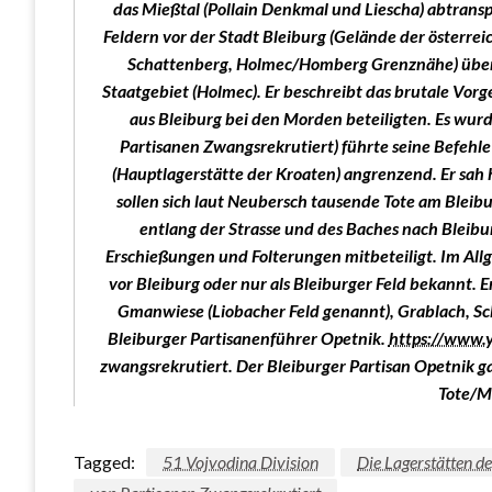
das Mießtal (Pollain Denkmal und Liescha) abtranspo
Feldern vor der Stadt Bleiburg (Gelände der österr
Schattenberg, Holmec/Homberg Grenznähe) über T
Staatgebiet (Holmec). Er beschreibt das brutale Vorg
aus Bleiburg bei den Morden beteiligten. Es wurd
Partisanen Zwangsrekrutiert) führte seine Befehle
(Hauptlagerstätte der Kroaten) angrenzend. Er sah 
sollen sich laut Neubersch tausende Tote am Blei
entlang der Strasse und des Baches nach Bleib
Erschießungen und Folterungen mitbeteiligt. Im Allg
vor Bleiburg oder nur als Bleiburger Feld bekannt. 
Gmanwiese (Liobacher Feld genannt), Grablach, Sc
Bleiburger Partisanenführer Opetnik.
https://www
zwangsrekrutiert. Der Bleiburger Partisan Opetnik 
Tote/M
Tagged:
51 Vojvodina Division
Die Lagerstätten d