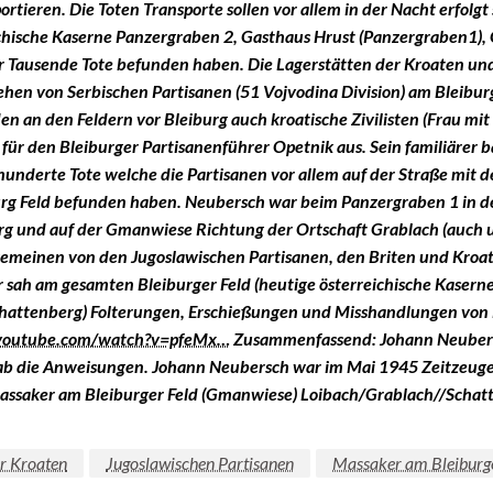
rtieren. Die Toten Transporte sollen vor allem in der Nacht erfolgt 
eichische Kaserne Panzergraben 2, Gasthaus Hrust (Panzergraben1),
ausende Tote befunden haben. Die Lagerstätten der Kroaten und 
ehen von Serbischen Partisanen (51 Vojvodina Division) am Bleibur
en an den Feldern vor Bleiburg auch kroatische Zivilisten (Frau mi
 für den Bleiburger Partisanenführer Opetnik aus. Sein familiärer
hunderte Tote welche die Partisanen vor allem auf der Straße mit
burg Feld befunden haben. Neubersch war beim Panzergraben 1 in de
urg und auf der Gmanwiese Richtung der Ortschaft Grablach (auch u
emeinen von den Jugoslawischen Partisanen, den Briten und Kroaten 
Er sah am gesamten Bleiburger Feld (heutige österreichische Kaser
hattenberg) Folterungen, Erschießungen und Misshandlungen von K
.youtube.com/watch?v=pfeMx…
Zusammenfassend: Johann Neubersc
gab die Anweisungen. Johann Neubersch war im Mai 1945 Zeitzeuge 
assaker am Bleiburger Feld (Gmanwiese) Loibach/Grablach//Schat
er Kroaten
Jugoslawischen Partisanen
Massaker am Bleiburge