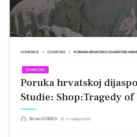
HOMEPAGE
DIJASPORA
PORUKA HRVATSKOJ DIJASPORI: MASS
DIJASPORA
Poruka hrvatskoj dijasp
Studie: Shop:Tragedy of 
Posted
Biram DOBRO
9. svibnja 2019.
on