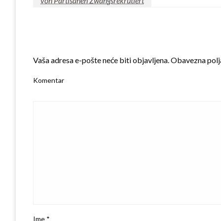
von Partisanen Zwangsrekrutiert
LEAVE A RESPONSE
Vaša adresa e-pošte neće biti objavljena.
Obavezna polj
Komentar
Ime
*