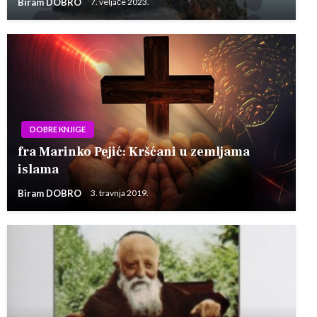
Biram DOBRO
7. veljače 2023.
DOBRE KNJIGE
fra Marinko Pejić: Kršćani u zemljama
islama
Biram DOBRO
3. travnja 2019.