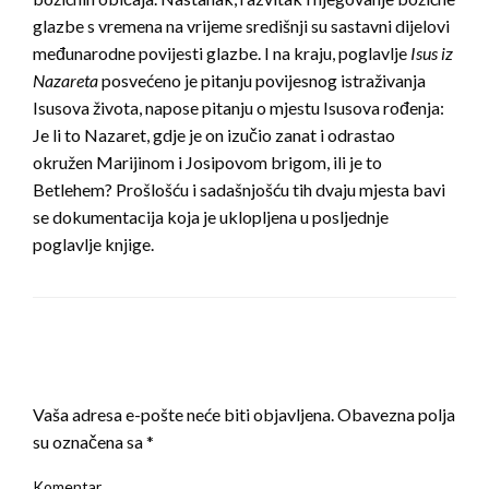
glazbe s vremena na vrijeme središnji su sastavni dijelovi
međunarodne povijesti glazbe. I na kraju, poglavlje
Isus iz
Nazareta
posvećeno je pitanju povijesnog istraživanja
Isusova života, napose pitanju o mjestu Isusova rođenja:
Je li to Nazaret, gdje je on izučio zanat i odrastao
okružen Marijinom i Josipovom brigom, ili je to
Betlehem? Prošlošću i sadašnjošću tih dvaju mjesta bavi
se dokumentacija koja je uklopljena u posljednje
poglavlje knjige.
LEAVE A RESPONSE
Vaša adresa e-pošte neće biti objavljena.
Obavezna polja
su označena sa
*
Komentar