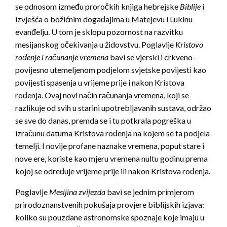
se odnosom između proročkih knjiga hebrejske
Biblije
i
izvješća o božićnim događajima u Matejevu i Lukinu
evanđelju. U tom je sklopu pozornost na razvitku
mesijanskog očekivanja u židovstvu. Poglavlje
Kristovo
rođenje i računanje vremena
bavi se vjerski i crkveno-
povijesno utemeljenom podjelom svjetske povijesti kao
povijesti spasenja u vrijeme prije i nakon Kristova
rođenja. Ovaj novi način računanja vremena, koji se
razlikuje od svih u starini upotrebljavanih sustava, održao
se sve do danas, premda se i tu potkrala pogreška u
izračunu datuma Kristova rođenja na kojem se ta podjela
temelji. I novije profane naznake vremena, poput stare i
nove ere, koriste kao mjeru vremena nultu godinu prema
kojoj se određuje vrijeme prije ili nakon Kristova rođenja.
Poglavlje
Mesijina zvijezda
bavi se jednim primjerom
prirodoznanstvenih pokušaja provjere biblijskih izjava:
koliko su pouzdane astronomske spoznaje koje imaju u