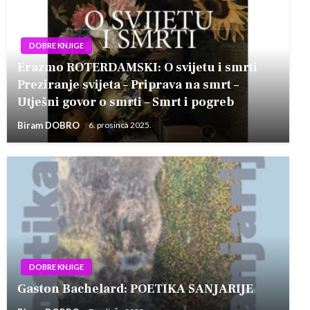
DOBRE KNJIGE
Erazmo ROTERDAMSKI: O svijetu i smrti
Preziranje svijeta – Priprava na smrt –
Utješni govor o smrti – Smrt i pogreb
Biram DOBRO
6. prosinca 2025.
DOBRE KNJIGE
Gaston Bachelard: POETIKA SANJARIJE