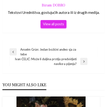
Biram DOBRO
Tekstovi Uredništva, gostujućih autora ili iz drugih medija.
View all posts
Navigacija
Anselm Grün: Jedan božićni anđeo sja za
Previous
tebe
Post
objava
Ivan ĆELIĆ: Može li duljina prstiju predvidjeti
Next
navike u pijenju?
Post
YOU MIGHT ALSO LIKE