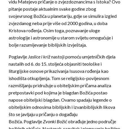
vidu Matejevo pričanje o zvjezdoznancima s Istoka? Ovo
pitanje postaje aktualnim svake godine zbog
svojevrsnog Božića u planetariju, gdje se simulira izgled
zvjezdanog neba prije više od 2000 godina, u doba
Kristova rođenja. Osim toga, poznavanje uloge
astrologije i astronomije u starom svijetu omogućuje i
bolje razumijevanje biblijskih izvještaja.
Poglavlje
Jaslice i križ
nastoji pomoću umjetničkih djela
nastalih od 6. do 15. stoljeća objasniti teološke i
liturgijske osnove prikazivanja Isusova rođenja kao
ishodišta otkupljenja. Tom se religijsko-povijesnom
razmišljanju pridružuje u obiteljskim pričama analiza
pretpostavki pod kojima je blagdan Božića postao
napose obiteljski blagdan. Ovamo spadaju legende o
obiteljskim odnosima biblijskih i izvanbiblijskih likova
što se javljaju u pričanju o događaju
Božića. Poglavlje
Zvonki Božić
obrađuje jedno područje
božićnih običaja. Nastanak, razvitak i njegovanje božićne