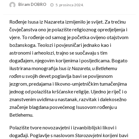
Posted
Biram DOBRO
5. prosinca 2024.
on
Rođenje Isusa iz Nazareta izmijenilo je svijet. Za trećinu
čovječanstva ono je polazište religioznog opredjeljenja i
vjere. To rođenje od samog je početka ovijeno otajstvom
božanskoga. Teolozi i povjesničari jednako kao i
astronomi i arheolozi, trajno se suočavaju s tim
događajem, njegovim korijenima i posljedicama. Bogato
ilustrirana monografija
Isus iz Nazareta, u Betlehemu
rođen
u svojih devet poglavlja bavi se povijesnom
jezgrom, predajama i likovno-umjetničkim tumačenjima
jednog od polazišta kršćanske religije. Ujedno je riječ i o
znanstvenim uvidima u nastanak, razvitak i dalekosežno
značenje blagdana posvećenog Isusovom rođenju u
Betlehemu.
Polazište tvore novozavjetni i izvanbiblijski likovi i
događaji. Poglavlje s naslovom
Starozavjetni korijeni
bavi