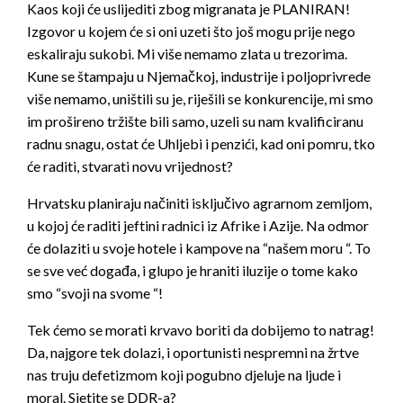
Kaos koji će uslijediti zbog migranata je PLANIRAN!
Izgovor u kojem će si oni uzeti što još mogu prije nego
eskaliraju sukobi. Mi više nemamo zlata u trezorima.
Kune se štampaju u Njemačkoj, industrije i poljoprivrede
više nemamo, uništili su je, riješili se konkurencije, mi smo
im prošireno tržište bili samo, uzeli su nam kvalificiranu
radnu snagu, ostat će Uhljebi i penzići, kad oni pomru, tko
će raditi, stvarati novu vrijednost?
Hrvatsku planiraju načiniti isključivo agrarnom zemljom,
u kojoj će raditi jeftini radnici iz Afrike i Azije. Na odmor
će dolaziti u svoje hotele i kampove na “našem moru “. To
se sve već događa, i glupo je hraniti iluzije o tome kako
smo “svoji na svome “!
Tek ćemo se morati krvavo boriti da dobijemo to natrag!
Da, najgore tek dolazi, i oportunisti nespremni na žrtve
nas truju defetizmom koji pogubno djeluje na ljude i
moral. Sjetite se DDR-a?