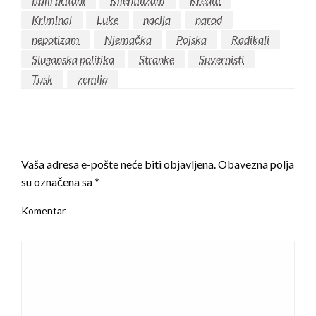
Kriminal
Luke
nacija
narod
nepotizam
Njemačka
Pojska
Radikali
Sluganska politika
Stranke
Suvernisti
Tusk
zemlja
LEAVE A RESPONSE
Vaša adresa e-pošte neće biti objavljena.
Obavezna polja
su označena sa
*
Komentar