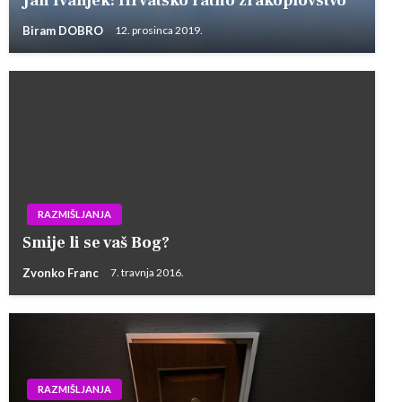
Jan Ivanjek: Hrvatsko ratno zrakoplovstvo
Biram DOBRO
12. prosinca 2019.
RAZMIŠLJANJA
Smije li se vaš Bog?
Zvonko Franc
7. travnja 2016.
RAZMIŠLJANJA