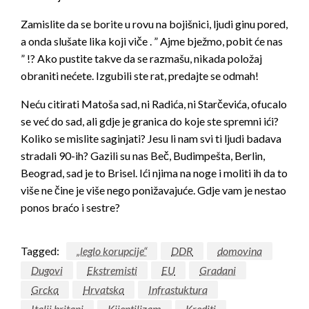
Zamislite da se borite u rovu na bojišnici, ljudi ginu pored,
a onda slušate lika koji viče . ” Ajme bježmo, pobit će nas
” !? Ako pustite takve da se razmašu, nikada položaj
obraniti nećete. Izgubili ste rat, predajte se odmah!
Neću citirati Matoša sad, ni Radića, ni Starčevića, ofucalo
se već do sad, ali gdje je granica do koje ste spremni ići?
Koliko se mislite saginjati? Jesu li nam svi ti ljudi badava
stradali 90-ih? Gazili su nas Beč, Budimpešta, Berlin,
Beograd, sad je to Brisel. Ići njima na noge i moliti ih da to
više ne čine je više nego ponižavajuće. Gdje vam je nestao
ponos braćo i sestre?
Tagged:
„leglo korupcije“
DDR
domovina
Dugovi
Ekstremisti
EU
Gradani
Grcka
Hrvatska
Infrastuktura
Italij britani
Kijentilizam
Krediti