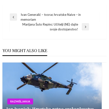
Navigacija
Ivan Generalić – tvorac hrvatske Naive – in
Previous
memoriam
Post
objava
Marijana Šuto Repinc‎: Učitelji (NE) dajte
Next
svoje dostojanstvo!
Post
YOU MIGHT ALSO LIKE
RAZMIŠLJANJA