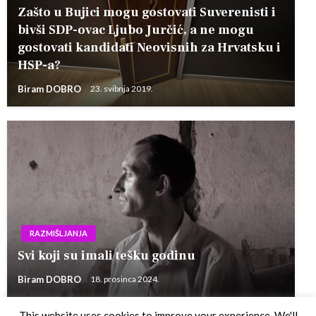
Zašto u Bujici mogu gostovati Suverenisti i
bivši SDP-ovac Ljubo Jurčić, a ne mogu
gostovati kandidati Neovisnih za Hrvatsku i
HSP-a?
Biram DOBRO
23. svibnja 2019.
RAZMIŠLJANJA
Svi koji su imali tešku godinu
Biram DOBRO
18. prosinca 2024.
This website uses cookies to improve your experience. We'll