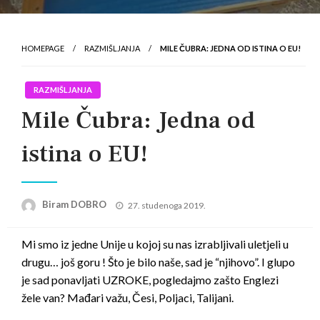
HOMEPAGE
RAZMIŠLJANJA
MILE ČUBRA‎: JEDNA OD ISTINA O EU!
RAZMIŠLJANJA
Mile Čubra‎: Jedna od
istina o EU!
Posted
Biram DOBRO
27. studenoga 2019.
on
Mi smo iz jedne Unije u kojoj su nas izrabljivali uletjeli u
drugu… još goru ! Što je bilo naše, sad je “njihovo”. I glupo
je sad ponavljati UZROKE, pogledaj
mo zašto Englezi
žele van? Mađari važu, Česi, Poljaci, Talijani.