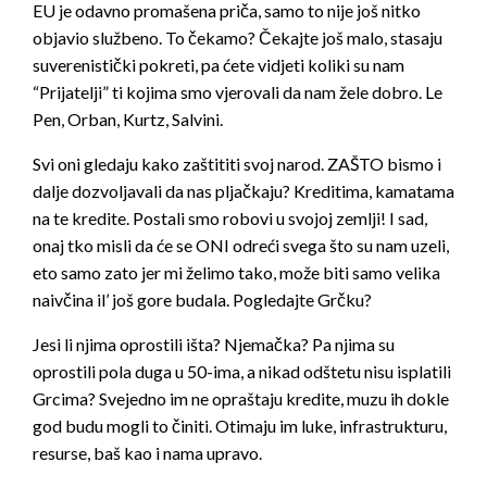
EU je odavno promašena priča, samo to nije još nitko
objavio službeno. To čekamo? Čekajte još malo, stasaju
suverenistički pokreti, pa ćete vidjeti koliki su nam
“Prijatelji” ti kojima smo vjerovali da nam žele dobro. Le
Pen, Orban, Kurtz, Salvini.
Svi oni gledaju kako zaštititi svoj narod. ZAŠTO bismo i
dalje dozvoljavali da nas pljačkaju? Kreditima, kamatama
na te kredite. Postali smo robovi u svojoj zemlji! I sad,
onaj tko misli da će se ONI odreći svega što su nam uzeli,
eto samo zato jer mi želimo tako, može biti samo velika
naivčina il’ još gore budala. Pogledajte Grčku?
Jesi li njima oprostili išta? Njemačka? Pa njima su
oprostili pola duga u 50-ima, a nikad odštetu nisu isplatili
Grcima? Svejedno im ne opraštaju kredite, muzu ih dokle
god budu mogli to činiti. Otimaju im luke, infrastrukturu,
resurse, baš kao i nama upravo.