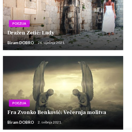
POEZIJA
Dražen Zetić: Lady
Biram DOBRO
26. siječnja 2021.
POEZIJA
Fra Zvonko Benković: Večernja molitva
Biram DOBRO
2. svibnja 2021.