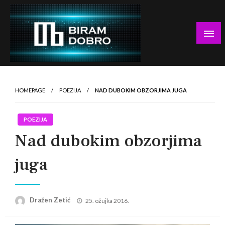
Skip
to
content
… jer BUDUĆNOST nema drugo IME!
Biram DOBRO
HOMEPAGE
POEZIJA
NAD DUBOKIM OBZORJIMA JUGA
POEZIJA
Nad dubokim obzorjima
juga
Posted
Dražen Zetić
25. ožujka 2016.
on