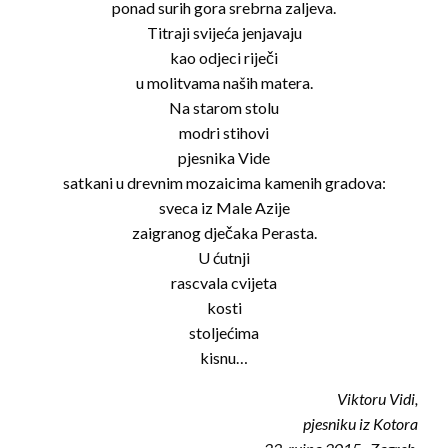
ponad surih gora srebrna zaljeva.
Titraji svijeća jenjavaju
kao odjeci riječi
u molitvama naših matera.
Na starom stolu
modri stihovi
pjesnika Vide
satkani u drevnim mozaicima kamenih gradova:
sveca iz Male Azije
zaigranog dječaka Perasta.
U ćutnji
rascvala cvijeta
kosti
stoljećima
kisnu…
Viktoru Vidi,
pjesniku iz Kotora