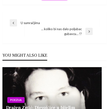
Navigacija
U sumračjima
Previous
… koliko bi nas dalo poljubac
Post
objava
Next
gubavcu… !?
Post
YOU MIGHT ALSO LIKE
POEZIJA
Dražen Zetić: Djevojčice u bijelim