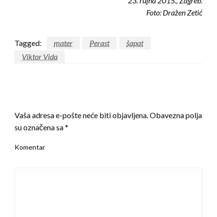
23. rujna 2015., Zagreb.
Foto: Dražen Zetić
Tagged:
mater
Perast
šapat
Viktor Vida
LEAVE A RESPONSE
Vaša adresa e-pošte neće biti objavljena.
Obavezna polja
su označena sa
*
Komentar