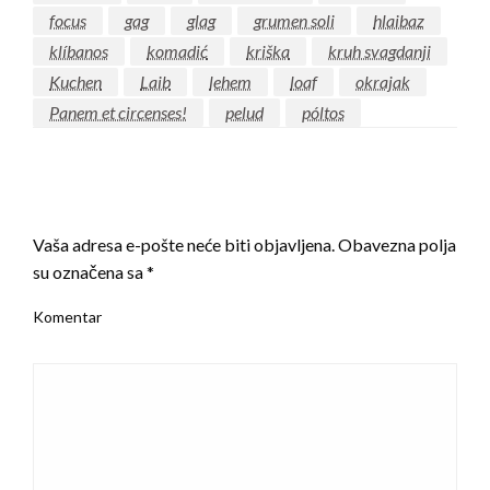
focus
gag
glag
grumen soli
hlaibaz
klíbanos
komadić
kriška
kruh svagdanji
Kuchen
Laib
lehem
loaf
okrajak
Panem et circenses!
pelud
póltos
LEAVE A RESPONSE
Vaša adresa e-pošte neće biti objavljena.
Obavezna polja
su označena sa
*
Komentar