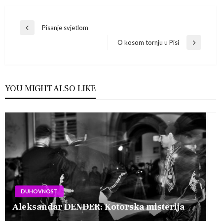
Navigacija
Pisanje svjetlom
Previous
Post
O kosom tornju u Pisi
objava
Next
Post
YOU MIGHT ALSO LIKE
DUHOVNOST
Aleksandar DENDER: Kotorska misterija