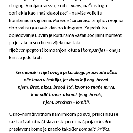
drugog. Rimljani su svoj kruh –
panis
, inače istoga
porijekla kao i naš glagol
peći
– najviše voljeli u
kombinaciji s igrama:
Panem et circenses!
, a njihovi vojnici
dobivali su ga svaki dan po kilogram. Zajedničko
objedovanje u svim je kulturama važan socijalni moment
pa je tako u srednjem vijeku nastala
riječ
compagnon
(kompanjon, otuda i
kompanija
) – onaj s
kim se jede kruh.
Germanski svijet ovoga pekarskoga proizvoda očito
nije imao u izobilju, jer današnji eng. bread,
njem. Brot, nizoz. brood itd. izvorno znače mrva,
komadić hrane, ulomak (eng. break,
njem. brechen – lomiti).
Osnovnom životnom namirnicom po svoj prilici nisu se
razbacivali ni naši slavenski preci: naš pojam
kruh
u
praslavenskome je značio također
komadić, kriška,