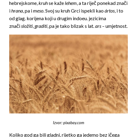
hebrejskome,
kruh
se kaže
lehem
, a ta riječ ponekad znači
i
hrana
, pa i
meso
. Svoj su kruh Grci ispekli kao
ártos
, i to
od glag. korijena koji u drugim indoeu. jezicima
znači
složiti
,
graditi
, pa je tako blizak s lat.
ars
– umjetnost.
Izvor: pixabay.com
Koliko god ga bili gladni, rijetko ga jedemo bez ičega