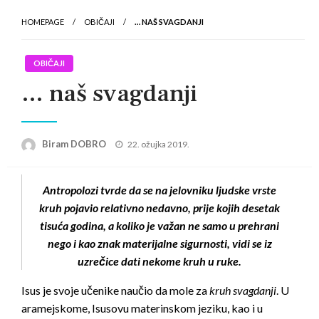
HOMEPAGE
OBIČAJI
… NAŠ SVAGDANJI
OBIČAJI
… naš svagdanji
Posted
Biram DOBRO
22. ožujka 2019.
on
Antropolozi tvrde da se na jelovniku ljudske vrste
kruh pojavio relativno nedavno, prije kojih desetak
tisuća godina, a koliko je važan ne samo u prehrani
nego i kao znak materijalne sigurnosti, vidi se iz
uzrečice dati nekome kruh u ruke.
Isus je svoje učenike naučio da mole za
kruh svagdanji
. U
aramejskome, Isusovu materinskom jeziku, kao i u