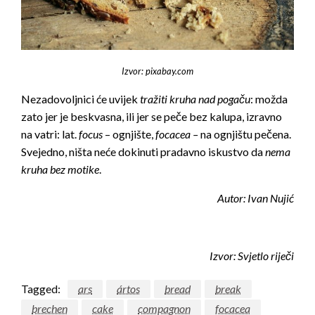
Izvor: pixabay.com
Nezadovoljnici će uvijek
tražiti kruha nad pogaču
: možda
zato jer je beskvasna, ili jer se peče bez kalupa, izravno
na vatri: lat.
focus
– ognjište,
focacea –
na ognjištu pečena.
Svejedno, ništa neće dokinuti pradavno iskustvo da
nema
kruha bez motike
.
Autor: Ivan Nujić
Izvor:
Svjetlo riječi
Tagged:
ars
ártos
bread
break
brechen
cake
compagnon
focacea