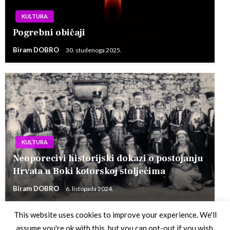
KULTURA
Pogrebni običaji
Biram DOBRO
30. studenoga 2025.
KULTURA
Neoporecivi historijski dokazi o postojanju
Hrvata u Boki kotorskoj stoljećima
Biram DOBRO
6. listopada 2024.
This website uses cookies to improve your experience. We'll
assume you're ok with this, but you can opt-out if you wish.