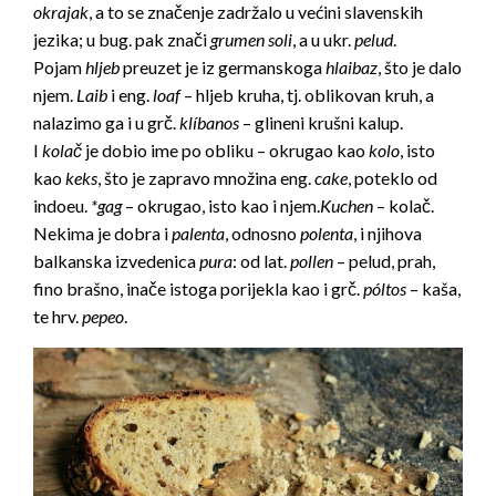
okrajak
, a to se značenje zadržalo u većini slavenskih
jezika; u bug. pak znači
grumen soli
, a u ukr.
pelud
.
Pojam
hljeb
preuzet je iz germanskoga
hlaibaz
, što je dalo
njem.
Laib
i eng.
loaf
– hljeb kruha, tj. oblikovan kruh, a
nalazimo ga i u grč.
klíbanos
– glineni krušni kalup.
I
kolač
je dobio ime po obliku – okrugao kao
kolo
, isto
kao
keks
, što je zapravo množina eng.
cake
, poteklo od
indoeu.
*gag
– okrugao, isto kao i njem.
Kuchen
– kolač.
Nekima je dobra i
palenta
, odnosno
polenta
, i njihova
balkanska izvedenica
pura
: od lat.
pollen
– pelud, prah,
fino brašno, inače istoga porijekla kao i grč.
póltos
– kaša,
te hrv.
pepeo
.