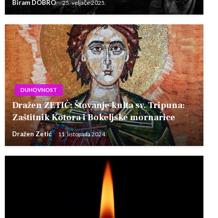
Biram DOBRO
25. veljače 2025.
DUHOVNOST
Dražen ZETIĆ: Štovanje kulta sv. Tripuna:
Zaštitnik Kotora i Bokeljske mornarice
Dražen Zetić
11. listopada 2024.