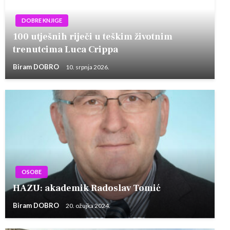
DOBRE KNJIGE
100 utješnih riječi u teškim životnim
trenutcima Luca Crippa
Biram DOBRO
10. srpnja 2026.
OSOBE
HAZU: akademik Radoslav Tomić
Biram DOBRO
20. ožujka 2024.