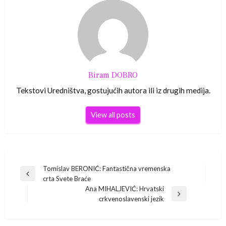
Biram DOBRO
Tekstovi Uredništva, gostujućih autora ili iz drugih medija.
View all posts
Navigacija
Tomislav BERONIĆ: Fantastična vremenska
Previous
crta Svete Braće
Post
objava
Ana MIHALJEVIĆ: Hrvatski
Next
crkvenoslavenski jezik
Post