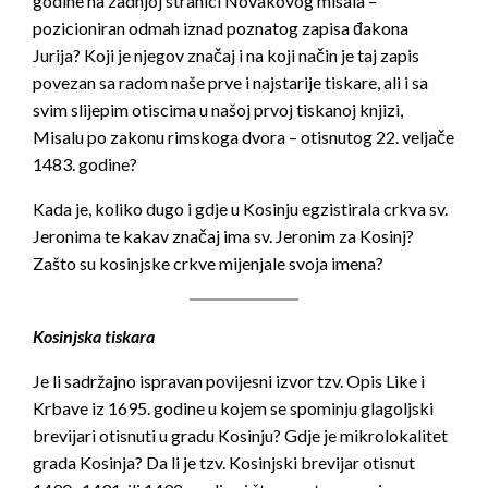
godine na zadnjoj stranici Novakovog misala –
pozicioniran odmah iznad poznatog zapisa đakona
Jurija? Koji je njegov značaj i na koji način je taj zapis
povezan sa radom naše prve i najstarije tiskare, ali i sa
svim slijepim otiscima u našoj prvoj tiskanoj knjizi,
Misalu po zakonu rimskoga dvora – otisnutog 22. veljače
1483. godine?
Kada je, koliko dugo i gdje u Kosinju egzistirala crkva sv.
Jeronima te kakav značaj ima sv. Jeronim za Kosinj?
Zašto su kosinjske crkve mijenjale svoja imena?
Kosinjska tiskara
Je li sadržajno ispravan povijesni izvor tzv. Opis Like i
Krbave iz 1695. godine u kojem se spominju glagoljski
brevijari otisnuti u gradu Kosinju? Gdje je mikrolokalitet
grada Kosinja? Da li je tzv. Kosinjski brevijar otisnut