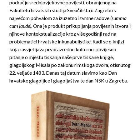
području srednjovjekovne povijesti, obranjenog na
Fakultetu hrvatskih studija Sveučilišta u Zagrebu s
najvećom pohvalom za izuzetno izvrsne radove
(summa
cum laude)
. Ona je produkt prikupljanja povijesnih izvora i
njihove kontekstualizacije kroz višegodišnji rad na
problematici hrvatske inkunabulistike. Radi se o knjizi
koja rasvjetljava prvorazredno kulturno-povijesno
pitanje o mjestu tiskanja naše prve tiskane knjige,
glagoljskog Misala po zakonu rimskoga dvora, otisnutog
22. veljače 1483. Danas taj datum slavimo kao Dan
hrvatske glagoljice i glagoljaštva te dan NSK u Zagrebu.