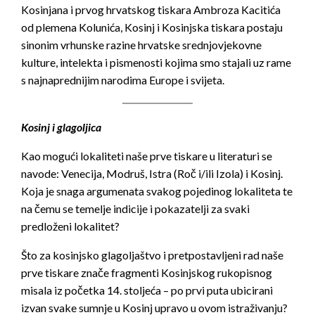
Kosinjana i prvog hrvatskog tiskara Ambroza Kacitića
od plemena Kolunića, Kosinj i Kosinjska tiskara postaju
sinonim vrhunske razine hrvatske srednjovjekovne
kulture, intelekta i pismenosti kojima smo stajali uz rame
s najnaprednijim narodima Europe i svijeta.
Kosinj i glagoljica
Kao mogući lokaliteti naše prve tiskare u literaturi se
navode: Venecija, Modruš, Istra (Roč i/ili Izola) i Kosinj.
Koja je snaga argumenata svakog pojedinog lokaliteta te
na čemu se temelje indicije i pokazatelji za svaki
predloženi lokalitet?
Što za kosinjsko glagoljaštvo i pretpostavljeni rad naše
prve tiskare znače fragmenti Kosinjskog rukopisnog
misala iz početka 14. stoljeća – po prvi puta ubicirani
izvan svake sumnje u Kosinj upravo u ovom istraživanju?