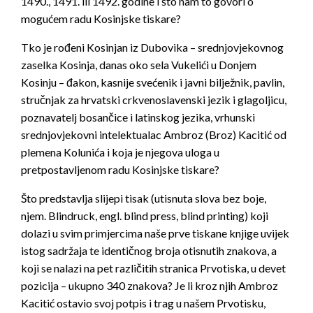
1490., 1491. ili 1492. godine i što nam to govori o
mogućem radu Kosinjske tiskare?
Tko je rođeni Kosinjan iz Dubovika – srednjovjekovnog
zaselka Kosinja, danas oko sela Vukelići u Donjem
Kosinju – đakon, kasnije svećenik i javni bilježnik, pavlin,
stručnjak za hrvatski crkvenoslavenski jezik i glagoljicu,
poznavatelj bosančice i latinskog jezika, vrhunski
srednjovjekovni intelektualac Ambroz (Broz) Kacitić od
plemena Kolunića i koja je njegova uloga u
pretpostavljenom radu Kosinjske tiskare?
Što predstavlja slijepi tisak (utisnuta slova bez boje,
njem. Blindruck, engl. blind press, blind printing) koji
dolazi u svim primjercima naše prve tiskane knjige uvijek
istog sadržaja te identičnog broja otisnutih znakova, a
koji se nalazi na pet različitih stranica Prvotiska, u devet
pozicija – ukupno 340 znakova? Je li kroz njih Ambroz
Kacitić ostavio svoj potpis i trag u našem Prvotisku,