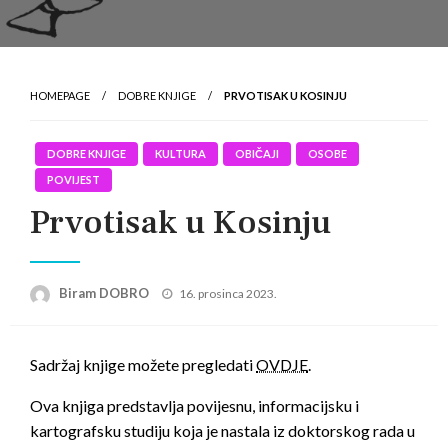
HOMEPAGE
DOBRE KNJIGE
PRVOTISAK U KOSINJU
DOBRE KNJIGE
KULTURA
OBIČAJI
OSOBE
POVIJEST
Prvotisak u Kosinju
Posted
Biram DOBRO
16. prosinca 2023.
on
Sadržaj knjige možete pregledati
OVDJE
.
Ova knjiga predstavlja povijesnu, informacijsku i
kartografsku studiju koja je nastala iz doktorskog rada u