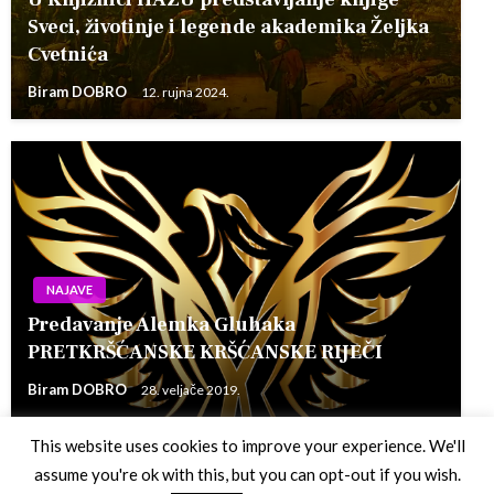
Sveci, životinje i legende akademika Željka
Cvetnića
Biram DOBRO
12. rujna 2024.
NAJAVE
Predavanje Alemka Gluhaka
PRETKRŠĆANSKE KRŠĆANSKE RIJEČI
Biram DOBRO
28. veljače 2019.
This website uses cookies to improve your experience. We'll
assume you're ok with this, but you can opt-out if you wish.