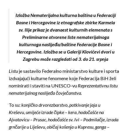
Izložba Nematerijalna kulturna baština u Federaciji
Bosne i Hercegovine iz etnografske zbirke Karmela
sv. Ilije prikaz je dvanaest kulturnih elemenata s
Preliminarne otvorene liste nematerijalnoga
kulturnoga naslijeđa/baštine Federacije Bosne i
Hercegovine. Izložba se u Galeriji Klovićevi dvori u
Zagrebu može razgledati od 3. do 21. srpnja
Listu
je sastavilo Federalno ministarstvo kulture i sporta
izdvajajući kulturne fenomene koje Federacija BiH želi
nominirati i staviti na UNESCO-vu
Reprezentativnu listu
nematerijalnog naslijeđa čovječanstva.
To su:
konjičko drvorezbarstvo
,
potkivanje jaja u
Kreševu
,
um
ijeće izrade čipke – kera
,
hodočašće na
Ajvatovicu – Prusac
,
hodočašće sv. Ivi – Podmilačje
,
i
zrada
grnčarije u Liješevu
,
o
bičaj košenja u Kupresu
,
ganga –