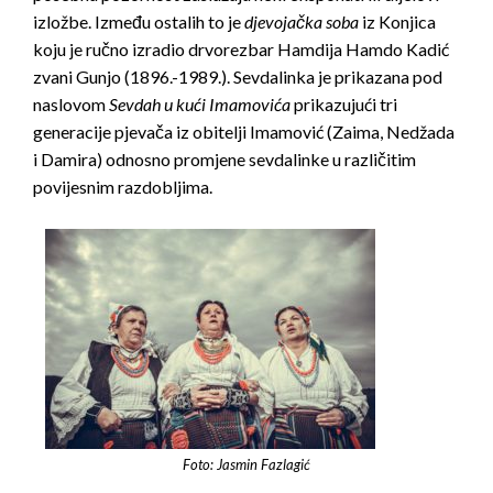
izložbe. Između ostalih to je
djevojačka soba
iz Konjica
koju je ručno izradio drvorezbar Hamdija Hamdo Kadić
zvani Gunjo (1896.-1989.). Sevdalinka je prikazana pod
naslovom
Sevdah u kući Imamovića
prikazujući tri
generacije pjevača iz obitelji Imamović (Zaima, Nedžada
i Damira) odnosno promjene sevdalinke u različitim
povijesnim razdobljima.
Foto: Jasmin Fazlagić