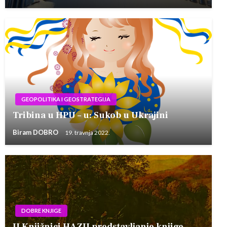
GEOPOLITIKA I GEOSTRATEGIJA
Tribina u HPU – u: Sukob u Ukrajini
Biram DOBRO
19. travnja 2022.
DOBRE KNJIGE
U Knjižnici HAZU predstavljanje knjige