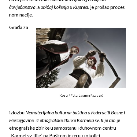
čovječanstva
, a
običaj košenja u Kupresu
je prošao proces
nominacije.
Građa za
Kosci / Foto: Jasmin Fazlagić
izložbu
Nematerijalna kulturna baština u Federaciji Bosne i
Hercegovine iz etnografske zbirke Karmela sv. Ilije
dio je
etnografske zbirke u samostanu i duhovnom centru
„Karmel sv. Ilije“ na Buškom jezeru, u okolici