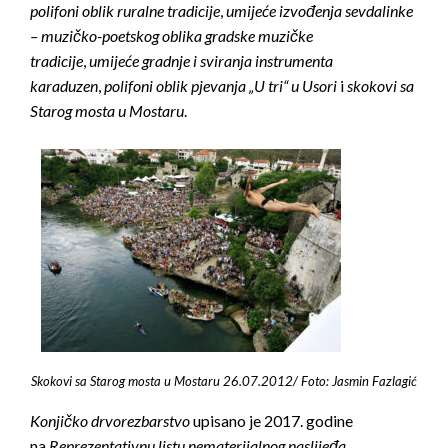
polifoni oblik ruralne tradicije
,
u
mijeće izvođenja sevdalinke
– muzičko-poetskog oblika gradske muzičke
tradicije
,
u
mijeće gradnje i sviranja instrumenta
karaduzen
,
p
olifoni oblik pjevanja „U tri“ u Usori
i
skokovi sa
Starog mosta u Mostaru
.
Skokovi sa Starog mosta u Mostaru 26.07.2012/ Foto: Jasmin Fazlagić
Konjičko drvorezbarstvo
upisano je 2017. godine
na
Reprezentativnu listu nematerijalnog naslijeđa