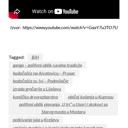
Izvor: https://www.youtube.com/watch?v=GaaY7u3TO7U
Tagged:
BiH
ganga – polifoni oblik ruralne tradicije
hodočašće na Ajvatovicu – Prusac
hodočašće sv. Ivi – Podmilačje
izrada grnčarije u Liješevu
konjičko drvorezbarstvo
običaj košenja u Kupresu
polifoni oblik pjevanja „U tri“ u Usori i skokovi sa
Starog mosta u Mostaru
potkivanje jaja u Kreševu
umijeće gradnje i sviranja instrumenta karaduzen