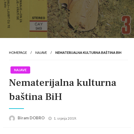
HOMEPAGE
NAJAVE
NEMATERIJALNA KULTURNA BAŠTINA BIH
NAJAVE
Nematerijalna kulturna
baština BiH
Posted
Biram DOBRO
1. srpnja 2019.
on