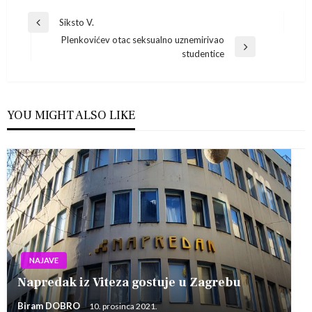
Navigacija
Siksto V.
Previous
Plenkovićev otac seksualno uznemirivao
Post
objava
Next
studentice
Post
YOU MIGHT ALSO LIKE
NAJAVE
Napredak iz Viteza gostuje u Zagrebu
Biram DOBRO
10. prosinca 2021.