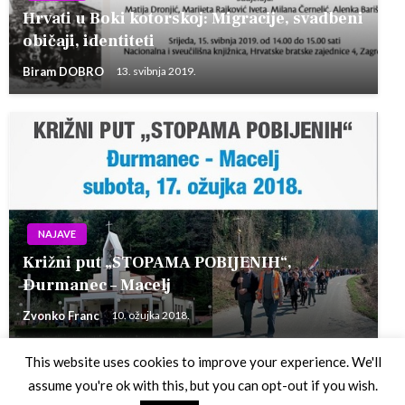
Hrvati u Boki kotorskoj: Migracije, svadbeni
običaji, identiteti
Biram DOBRO
13. svibnja 2019.
NAJAVE
Križni put „STOPAMA POBIJENIH“,
Đurmanec – Macelj
Zvonko Franc
10. ožujka 2018.
This website uses cookies to improve your experience. We'll
assume you're ok with this, but you can opt-out if you wish.