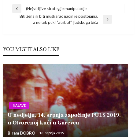
Navigacija
(Ne)vidljive strategije manipulacije
Previous
Biti žena ili biti muškarac način je postojanja,
Post
objava
Next
a ne tek puki “atribut” ljudskoga bića
Post
YOU MIGHT ALSO LIKE
NAJAVE
U nedjelju, 14. srpnja započinje PULS 2019.
u Otvorenoj kući u Garevcu
Biram DOBRO
13. srpnja 2019.