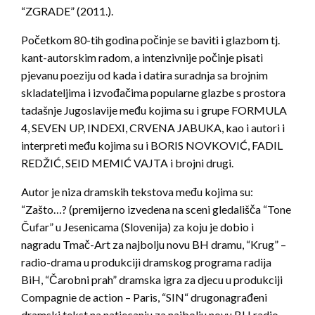
“ZGRADE” (2011.).
Početkom 80-tih godina počinje se baviti i glazbom tj.
kant-autorskim radom, a intenzivnije počinje pisati
pjevanu poeziju od kada i datira suradnja sa brojnim
skladateljima i izvođačima popularne glazbe s prostora
tadašnje Jugoslavije među kojima su i grupe FORMULA
4, SEVEN UP, INDEXI, CRVENA JABUKA, kao i autori i
interpreti među kojima su i BORIS NOVKOVIĆ, FADIL
REDŽIĆ, SEID MEMIĆ VAJTA i brojni drugi.
Autor je niza dramskih tekstova među kojima su:
“Zašto…? (premijerno izvedena na sceni gledališča “Tone
Čufar” u Jesenicama (Slovenija) za koju je dobio i
nagradu Tmač-Art za najbolju novu BH dramu, “Krug” –
radio-drama u produkciji dramskog programa radija
BiH, “Čarobni prah” dramska igra za djecu u produkciji
Compagnie de action – Paris, “SIN“ drugonagrađeni
dramski tekst na natjecanju za najbolju novu BH radio-