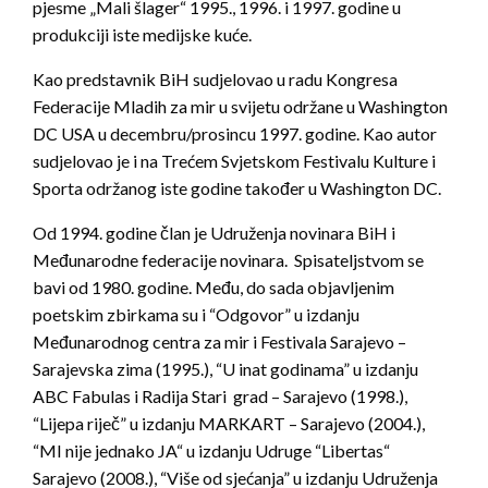
pjesme „Mali šlager“ 1995., 1996. i 1997. godine u
produkciji iste medijske kuće.
Kao predstavnik BiH sudjelovao u radu Kongresa
Federacije Mladih za mir u svijetu održane u Washington
DC USA u decembru/prosincu 1997. godine. Kao autor
sudjelovao je i na Trećem Svjetskom Festivalu Kulture i
Sporta održanog iste godine također u Washington DC.
Od 1994. godine član je Udruženja novinara BiH i
Međunarodne federacije novinara. Spisateljstvom se
bavi od 1980. godine. Među, do sada objavljenim
poetskim zbirkama su i “Odgovor” u izdanju
Međunarodnog centra za mir i Festivala Sarajevo –
Sarajevska zima (1995.), “U inat godinama” u izdanju
ABC Fabulas i Radija Stari grad – Sarajevo (1998.),
“Lijepa riječ” u izdanju MARKART – Sarajevo (2004.),
“MI nije jednako JA“ u izdanju Udruge “Libertas“
Sarajevo (2008.), “Više od sjećanja” u izdanju Udruženja