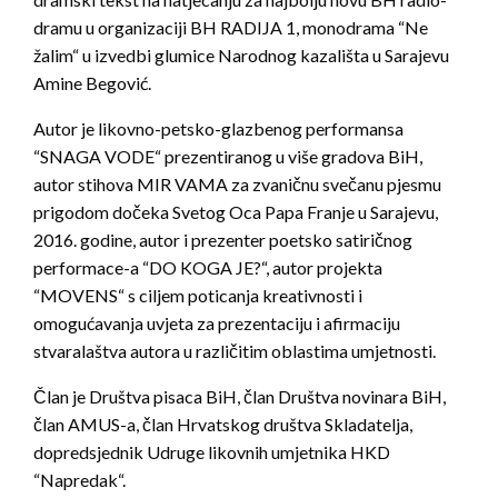
dramu u organizaciji BH RADIJA 1, monodrama “Ne
žalim“ u izvedbi glumice Narodnog kazališta u Sarajevu
Amine Begović.
Autor je likovno-petsko-glazbenog performansa
“SNAGA VODE“ prezentiranog u više gradova BiH,
autor stihova MIR VAMA za zvaničnu svečanu pjesmu
prigodom dočeka Svetog Oca Papa Franje u Sarajevu,
2016. godine, autor i prezenter poetsko satiričnog
performace-a “DO KOGA JE?“, autor projekta
“MOVENS“ s ciljem poticanja kreativnosti i
omogućavanja uvjeta za prezentaciju i afirmaciju
stvaralaštva autora u različitim oblastima umjetnosti.
Član je Društva pisaca BiH, član Društva novinara BiH,
član AMUS-a, član Hrvatskog društva Skladatelja,
dopredsjednik Udruge likovnih umjetnika HKD
“Napredak“.