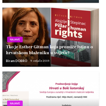
NAJAVE
Tko je Esther Gitman koja promiče istinu o
hrvatskom blaženiku u svijetu?
Biram DOBRO
9. veljače 2019.
NAJAVE