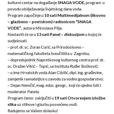
kulturni centar na događanje
SNAGA VODE
, program u
povodu obilježavanja Svjetskog dana voda.
Program započinje u
10 sati Multimedijalnom (likovno
– glazbeno – poetskom) radionicom “SNAGA
VODE“
, autora Miroslava Pilja.
Nastaviti će se u
13 sati Panel – diskusijom
u kojoj će
sudjelovati
– prof. dr. sc. Zoran Curić, sa Prirodoslovno –
matematičkog fakulteta Sveučilišta u Zagrebu;
– dopredsjednik Napretkovog kulturnog centra prof. dr.
sc. Dražen Vikić – Topić, sa Instituta Ruđer Bošković;
– u ime Hrvatskih voda Alan Cibilić, dipl. ing. građevine,
zamjenik ravnateljice u zavodu za vodno gospodarstvo;
– Dejan Nemčić, mag. educ. geogr., koji će ujedno biti i
moderator Panela
Program ćemo zaključiti u
19 sati Otvorenjem izložbe
slika
uz stihove i glazbu posvećenu vodi.
Radujemo se Vašem dolasku!