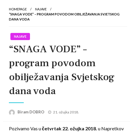
HOMEPAGE
NAJAVE
“SNAGA VODE” – PROGRAM POVODOM OBILJEŽAVANJA SVJETSKOG
DANA VODA
NAJAVE
“SNAGA VODE” –
program povodom
obilježavanja Svjetskog
dana voda
Posted
Biram DOBRO
21. ožujka 2018.
on
Pozivamo Vas u
četvrtak 22. ožujka 2018.
u Napretkov