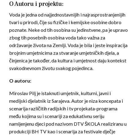
O Autoru i projektu:
Voda je jedna od najjednostavnijih i najrasprostranjenijih
tvari u prirodi, čije su fizičke i kemijske osobine dobro
poznate. Neke od tih osobina su jedinstvene, pa je upravo
zbog tih posebnih osobina voda tako važna za
održavanje života na Zemlji. Voda je bila i jeste inspiracija
brojnim umjetnicima za stvaranje umjetničkih djela, a
činjenica je također, da kultura i umjetnost daju kontekst
svakodnevnom životu svakog pojedinca.
O autoru:
Miroslav Pilj je istaknuti umjetnik, kulturni, javni i
medijski djelatnik iz Sarajeva. Autor je niza koncepata i
scenarija različitih radijskih i tv projekata-programa
među kojima su i scenariji za edukativnu seriju
namijenjenu djeci pod nazivom DTV ŠKOLA realiziranu u
produkciji BH TV kao i scenarija za festivale dječje