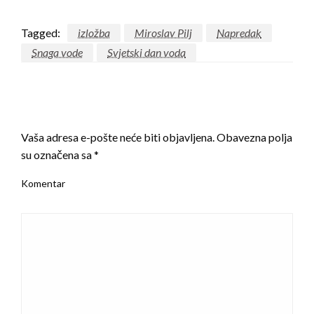
Tagged:
izložba
Miroslav Pilj
Napredak
Snaga vode
Svjetski dan voda
LEAVE A RESPONSE
Vaša adresa e-pošte neće biti objavljena.
Obavezna polja
su označena sa
*
Komentar