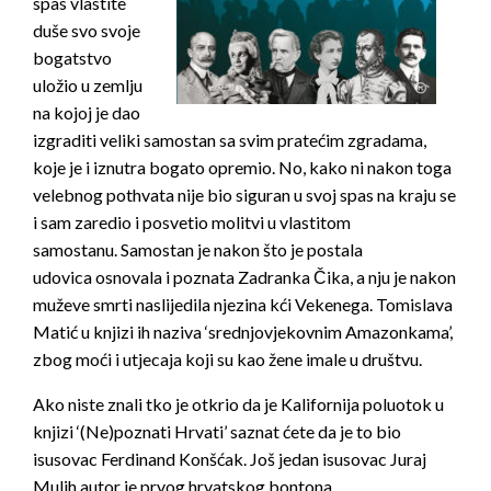
spas vlastite
duše svo svoje
bogatstvo
uložio u zemlju
na kojoj je dao
izgraditi veliki samostan sa svim pratećim zgradama,
koje je i iznutra bogato opremio. No, kako ni nakon toga
velebnog pothvata nije bio siguran u svoj spas na kraju se
i sam zaredio i posvetio molitvi u vlastitom
samostanu. Samostan je nakon što je postala
udovica osnovala i poznata Zadranka Čika, a nju je nakon
muževe smrti naslijedila njezina kći Vekenega. Tomislava
Matić u knjizi ih naziva ‘srednjovjekovnim Amazonkama’,
zbog moći i utjecaja koji su kao žene imale u društvu.
Ako niste znali tko je otkrio da je Kalifornija poluotok u
knjizi ‘(Ne)poznati Hrvati’ saznat ćete da je to bio
isusovac Ferdinand Konšćak. Još jedan isusovac Juraj
Mulih autor je prvog hrvatskog bontona,