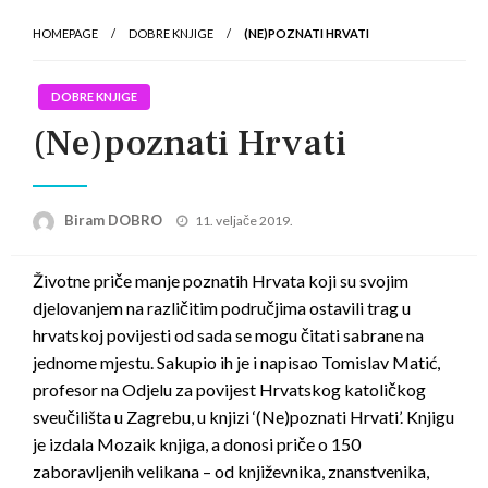
HOMEPAGE
DOBRE KNJIGE
(NE)POZNATI HRVATI
DOBRE KNJIGE
(Ne)poznati Hrvati
Posted
Biram DOBRO
11. veljače 2019.
on
Životne priče manje poznatih Hrvata koji su svojim
djelovanjem na različitim područjima ostavili trag u
hrvatskoj povijesti od sada se mogu čitati sabrane na
jednome mjestu. Sakupio ih je i napisao Tomislav Matić,
profesor na Odjelu za povijest Hrvatskog katoličkog
sveučilišta u Zagrebu, u knjizi ‘(Ne)poznati Hrvati’. Knjigu
je izdala Mozaik knjiga, a donosi priče o 150
zaboravljenih velikana – od književnika, znanstvenika,