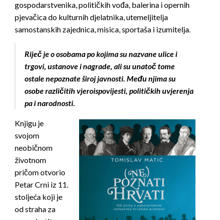
gospodarstvenika, političkih vođa, balerina i opernih
pjevačica do kulturnih djelatnika, utemeljitelja
samostanskih zajednica, misica, sportaša i izumitelja.
Riječ je o osobama po kojima su nazvane ulice i
trgovi, ustanove i nagrade, ali su unatoč tome
ostale nepoznate široj javnosti. Među njima su
osobe različitih vjeroispovijesti, političkih uvjerenja
pa i narodnosti.
Knjigu je
svojom
neobičnom
životnom
pričom otvorio
Petar Crni iz 11.
stoljeća koji je
od straha za