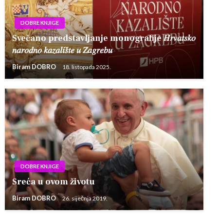
DOBRE KNJIGE
Svečano predstavljanje monografije 𝐻𝑟𝑣𝑎𝑡𝑠𝑘𝑜
𝑛𝑎𝑟𝑜𝑑𝑛𝑜 𝑘𝑎𝑧𝑎𝑙𝑖𝑠̌𝑡𝑒 𝑢 𝑍𝑎𝑔𝑟𝑒𝑏𝑢
Biram DOBRO
18. listopada 2025.
DOBRE KNJIGE
Sreća u ovom životu
Biram DOBRO
26. siječnja 2019.