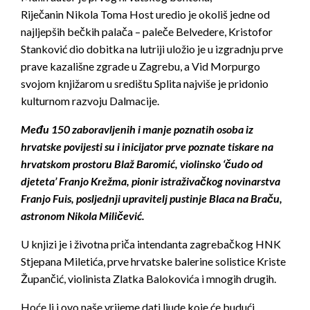
Riječanin Nikola Toma Host uredio je okoliš jedne od
najljepših bečkih palača – paleče Belvedere, Kristofor
Stanković dio dobitka na lutriji uložio je u izgradnju prve
prave kazališne zgrade u Zagrebu, a Vid Morpurgo
svojom knjižarom u središtu Splita najviše je pridonio
kulturnom razvoju Dalmacije.
Među 150 zaboravljenih i manje poznatih osoba iz
hrvatske povijesti su i inicijator prve poznate tiskare na
hrvatskom prostoru Blaž Baromić, violinsko ‘čudo od
djeteta’ Franjo Krežma, pionir istraživačkog novinarstva
Franjo Fuis, posljednji upravitelj pustinje Blaca na Braču,
astronom Nikola Miličević.
U knjizi je i životna priča intendanta zagrebačkog HNK
Stjepana Miletića, prve hrvatske balerine solistice Kriste
Župančić, violinista Zlatka Balokovića i mnogih drugih.
Hoće li i ovo naše vrijeme dati ljude koje će budući