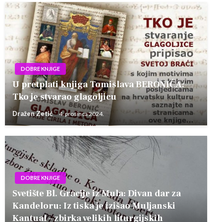
DOBRE KNJIGE
U pretplati knjiga Tomislava BERONIĆA:
Tko je stvarao glagoljicu
Dražen Zetić
4. prosinca 2024.
DOBRE KNJIGE
Svetište Bl. Gracije iz Mula: Divan dar za
Kandeloru: Iz tiska je izišao Muljanski
Kantual – zbirka velikih liturgijskih