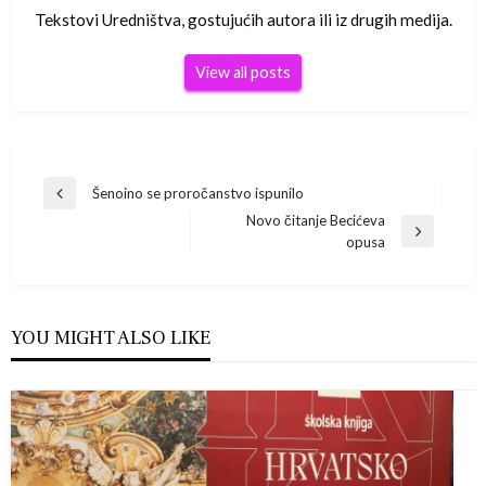
Tekstovi Uredništva, gostujućih autora ili iz drugih medija.
View all posts
Navigacija
Šenoino se proročanstvo ispunilo
Previous
Novo čitanje Becićeva
Post
objava
Next
opusa
Post
YOU MIGHT ALSO LIKE