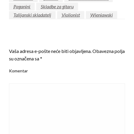
Paganini
Skladbe za gitaru
Talijanski skladatelj
Violionist
Wieniawski
LEAVE A RESPONSE
Vaša adresa e-pošte neće biti objavljena.
Obavezna polja
su označena sa
*
Komentar