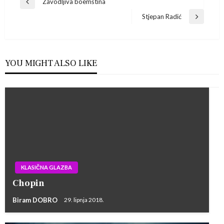
Navigacija
Zavodljiva boemština
Previous
Post
Stjepan Radić
objava
Next
Post
YOU MIGHT ALSO LIKE
KLASIČNA GLAZBA
Chopin
Biram DOBRO
29. lipnja 2018.