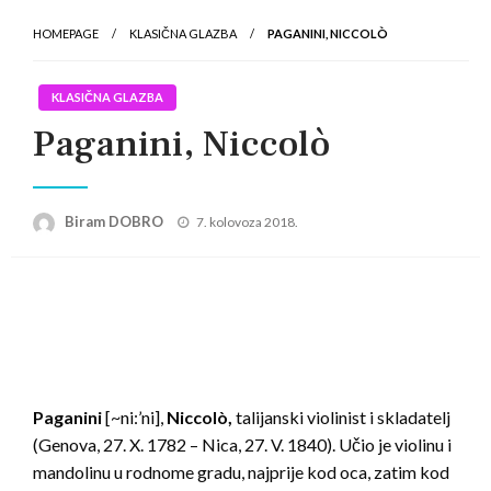
HOMEPAGE
KLASIČNA GLAZBA
PAGANINI, NICCOLÒ
KLASIČNA GLAZBA
Paganini, Niccolò
Posted
Biram DOBRO
7. kolovoza 2018.
on
Paganini
[~ni:’ni],
Niccolò,
talijanski violinist i skladatelj
(Genova, 27. X. 1782 – Nica, 27. V. 1840). Učio je violinu i
mandolinu u rodnome gradu, najprije kod oca, zatim kod