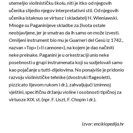
utemeljio violinističku školu, niti je itko od njegovih
učenika slijedio njegov interpretativni stil. Od njegovih
učenika istaknuo se virtuoz i skladatelj H. Wieniawski.
Mnoge su Paganinijeve skladbe za života ostale
neobjavljene, jer je smatrao da ih samo on može izvesti.
Omiljeni instrument bio mu je Guarneri del Gesù iz 1742.,
nazvan »Top« (»Il cannone«), na kojem je dao načiniti
neke preinake. Paganini je u orkestraciji unio neke
posebnosti u grupi instrumenata koji su sudjelovali samo
kao pojačanje u tutti-dijelovima. No ponajviše je pridonio
razvoju violinističke tehnike (dvostruki flageoletti,
pizzicato lijevom rukom i dr.), zahvaljujući iznimnoj
vještini, specifičnu držanju violine i osobnosti tipičnoj za
virtuoze XIX. st. (npr. F. Liszt, F. Chopin i dr.).
Izvor: enciklopedija.hr