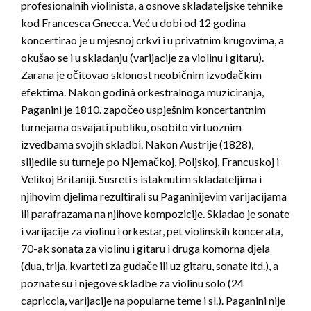
profesionalnih violinista, a osnove skladateljske tehnike
kod Francesca Gnecca. Već u dobi od 12 godina
koncertirao je u mjesnoj crkvi i u privatnim krugovima, a
okušao se i u skladanju (varijacije za violinu i gitaru).
Zarana je očitovao sklonost neobičnim izvođačkim
efektima. Nakon godinâ orkestralnoga muziciranja,
Paganini je 1810. započeo uspješnim koncertantnim
turnejama osvajati publiku, osobito virtuoznim
izvedbama svojih skladbi. Nakon Austrije (1828),
slijedile su turneje po Njemačkoj, Poljskoj, Francuskoj i
Velikoj Britaniji. Susreti s istaknutim skladateljima i
njihovim djelima rezultirali su Paganinijevim varijacijama
ili parafrazama na njihove kompozicije. Skladao je sonate
i varijacije za violinu i orkestar, pet violinskih koncerata,
70-ak sonata za violinu i gitaru i druga komorna djela
(dua, trija, kvarteti za gudače ili uz gitaru, sonate itd.), a
poznate su i njegove skladbe za violinu solo (24
capriccia, varijacije na popularne teme i sl.). Paganini nije