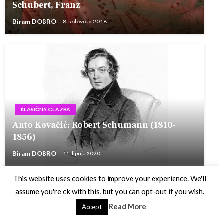
Schubert, Franz
Biram DOBRO
8. kolovoza 2018.
KLASIČNA GLAZBA
Anto Kovačić: Robert Schumann (1810-
1856)
Biram DOBRO
11. lipnja 2020.
This website uses cookies to improve your experience. We'll
assume you're ok with this, but you can opt-out if you wish.
Theme by Silk Themes
Read More
Accept