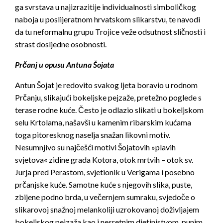
ga svrstava u najizrazitije individualnosti simboličkog
naboja u poslijeratnom hrvatskom slikarstvu, te navodi
da tu neformalnu grupu Trojice veže odsutnost sličnosti i
strast dosljedne osobnosti.
Prčanj u opusu Antuna Šojata
Antun Šojat je redovito svakog ljeta boravio u rodnom
Prčanju, slikajući bokeljske pejzaže, pretežno poglede s
terase rodne kuće. Često je odlazio slikati u bokeljskom
selu Krtolama, našavši u kamenim ribarskim kućama
toga pitoresknog naselja snažan likovni motiv.
Nesumnjivo su najčešći motivi Šojatovih »plavih
svjetova« zidine grada Kotora, otok mrtvih – otok sv.
Jurja pred Perastom, svjetionik u Verigama i posebno
prčanjske kuće. Samotne kuće s njegovih slika, puste,
zbijene podno brda, u večernjem sumraku, svjedoče o
slikarovoj snažnoj melankoliji uzrokovanoj doživljajem
bokeljskog pejzaža kao i nesretnim djetinjstvom, punim