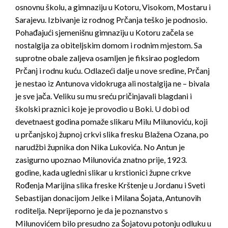
osnovnu školu, a gimnaziju u Kotoru, Visokom, Mostaru i
Sarajevu. Izbivanje iz rodnog Prčanja teško je podnosio.
Pohađajući sjemenišnu gimnaziju u Kotoru začela se
nostalgija za obiteljskim domom i rodnim mjestom. Sa
suprotne obale zaljeva osamljen je fiksirao pogledom
Prčanj i rodnu kuću. Odlazeći dalje u nove sredine, Prčanj
je nestao iz Antunova vidokruga ali nostalgija ne – bivala
je sve jača. Veliku su mu sreću pričinjavali blagdani i
školski praznici koje je provodio u Boki. U dobi od
devetnaest godina pomaže slikaru Milu Milunoviću, koji
u prčanjskoj župnoj crkvi slika fresku Blažena Ozana, po
narudžbi župnika don Nika Lukovića. No Antun je
zasigurno upoznao Milunovića znatno prije, 1923.
godine, kada ugledni slikar u krstionici župne crkve
Rođenja Marijina slika freske Krštenje u Jordanu i Sveti
Sebastijan donacijom Jelke i Milana Šojata, Antunovih
roditelja. Neprijeporno je da je poznanstvo s
Milunovićem bilo presudno za Šojatovu potonju odluku u