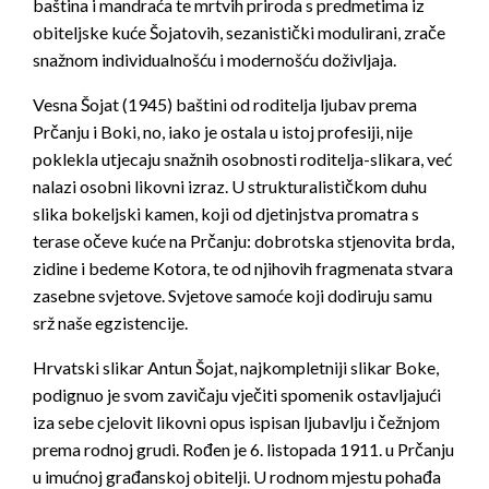
baština i mandraća te mrtvih priroda s predmetima iz
obiteljske kuće Šojatovih, sezanistički modulirani, zrače
snažnom individualnošću i modernošću doživljaja.
Vesna Šojat (1945) baštini od roditelja ljubav prema
Prčanju i Boki, no, iako je ostala u istoj profesiji, nije
poklekla utjecaju snažnih osobnosti roditelja-slikara, već
nalazi osobni likovni izraz. U strukturalističkom duhu
slika bokeljski kamen, koji od djetinjstva promatra s
terase očeve kuće na Prčanju: dobrotska stjenovita brda,
zidine i bedeme Kotora, te od njihovih fragmenata stvara
zasebne svjetove. Svjetove samoće koji dodiruju samu
srž naše egzistencije.
Hrvatski slikar Antun Šojat, najkompletniji slikar Boke,
podignuo je svom zavičaju vječiti spomenik ostavljajući
iza sebe cjelovit likovni opus ispisan ljubavlju i čežnjom
prema rodnoj grudi. Rođen je 6. listopada 1911. u Prčanju
u imućnoj građanskoj obitelji. U rodnom mjestu pohađa