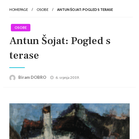
HOMEPAGE
OSOBE
ANTUN ŠOJAT: POGLED S TERASE
OSOBE
Antun Šojat: Pogled s
terase
Posted
Biram DOBRO
6. srpnja 2019.
on