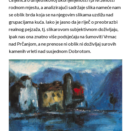
rodnom mjestu, a analizirajući sadržaje slika nameće nam
se oblik brda koja se na njegovim slikama uzdižu nad
grupacijama kuća. Iako je jasno da je riječ o preobrazbi
realnog pejzaža, tj. slikarovom subjektivnom doživljaju,
ipak nas ona znatno više podsjećaju na šumoviti Vrmac
nad Prčanjom, a ne prenose ni oblik ni doživljaj surovih
kamenih vrleti nad susjednom Dobrotom.