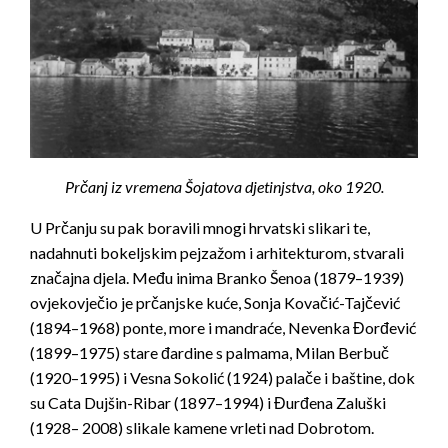
Prčanj iz vremena Šojatova djetinjstva, oko 1920.
U Prčanju su pak boravili mnogi hrvatski slikari te,
nadahnuti bokeljskim pejzažom i arhitekturom, stvarali
značajna djela. Među inima Branko Šenoa (1879–1939)
ovjekovječio je prčanjske kuće, Sonja Kovačić-Tajčević
(1894–1968) ponte, more i mandraće, Nevenka Đorđević
(1899–1975) stare đardine s palmama, Milan Berbuč
(1920–1995) i Vesna Sokolić (1924) palače i baštine, dok
su Cata Dujšin-Ribar (1897–1994) i Đurđena Zaluški
(1928– 2008) slikale kamene vrleti nad Dobrotom.