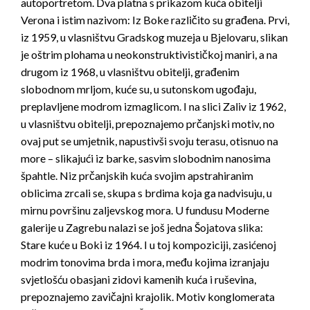
autoportretom. Dva platna s prikazom kuća obitelji
Verona i istim nazivom: Iz Boke različito su građena. Prvi,
iz 1959, u vlasništvu Gradskog muzeja u Bjelovaru, slikan
je oštrim plohama u neokonstruktivističkoj maniri, a na
drugom iz 1968, u vlasništvu obitelji, građenim
slobodnom mrljom, kuće su, u sutonskom ugođaju,
preplavljene modrom izmaglicom. I na slici Zaliv iz 1962,
u vlasništvu obitelji, prepoznajemo prčanjski motiv, no
ovaj put se umjetnik, napustivši svoju terasu, otisnuo na
more – slikajući iz barke, sasvim slobodnim nanosima
špahtle. Niz prčanjskih kuća svojim apstrahiranim
oblicima zrcali se, skupa s brdima koja ga nadvisuju, u
mirnu površinu zaljevskog mora. U fundusu Moderne
galerije u Zagrebu nalazi se još jedna Šojatova slika:
Stare kuće u Boki iz 1964. I u toj kompoziciji, zasićenoj
modrim tonovima brda i mora, među kojima izranjaju
svjetlošću obasjani zidovi kamenih kuća i ruševina,
prepoznajemo zavičajni krajolik. Motiv konglomerata