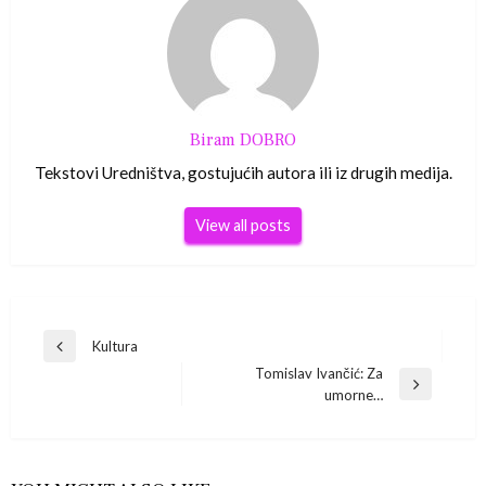
Biram DOBRO
Tekstovi Uredništva, gostujućih autora ili iz drugih medija.
View all posts
Navigacija
Kultura
Previous
Tomislav Ivančić: Za
Post
objava
Next
umorne…
Post