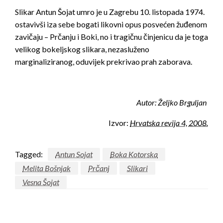
Slikar Antun Šojat umro je u Zagrebu 10. listopada 1974.
ostavivši iza sebe bogati likovni opus posvećen žuđenom
zavičaju – Prčanju i Boki, no i tragičnu činjeni
cu da je toga
velikog bokeljskog slikara, nezasluženo
marginaliziranog, oduvijek prekrivao prah zaborava.
Autor: Željko Brguljan
Izvor:
Hrvatska revija 4, 2008.
Tagged:
Antun Sojat
Boka Kotorska
Melita Bošnjak
Prčanj
Slikari
Vesna Šojat