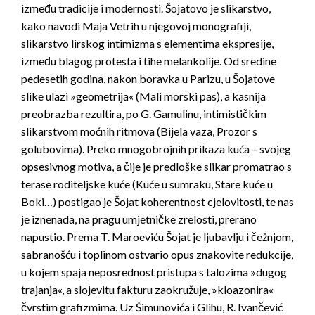
između tradicije i modernosti. Šojatovo je slikarstvo,
kako navodi Maja Vetrih u njegovoj monografiji,
slikarstvo lirskog intimizma s elementima ekspresije,
između blagog protesta i tihe melankolije. Od sredine
pedesetih godina, nakon boravka u Parizu, u Šojatove
slike ulazi »geometrija« (Mali morski pas), a kasnija
preobrazba rezultira, po G. Gamulinu, intimističkim
slikarstvom moćnih ritmova (Bijela vaza, Prozor s
golubovima). Preko mnogobrojnih prikaza kuća – svojeg
opsesivnog motiva, a čije je predloške slikar promatrao s
terase roditeljske kuće (Kuće u sumraku, Stare kuće u
Boki…) postigao je Šojat koherentnost cjelovitosti, te nas
je iznenada, na pragu umjetničke zrelosti, prerano
napustio. Prema T. Maroeviću Šojat je ljubavlju i čežnjom,
sabranošću i toplinom ostvario opus znakovite redukcije,
u kojem spaja neposrednost pristupa s talozima »dugog
trajanja«, a slojevitu fakturu zaokružuje, »kloazonira«
čvrstim grafizmima. Uz Šimunovića i Glihu, R. Ivančević