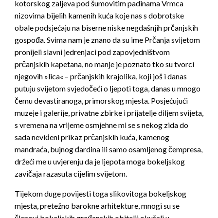
kotorskog zaljeva pod šumovitim padinama Vrmca
nizovima bijelih kamenih kuća koje nas s dobrotske
obale podsjećaju na biserne niske negdašnjih prčanjskih
gospođa. Svima nam je znano da su ime Prčanja svijetom
pronijeli slavni jedrenjaci pod zapovjedništvom
prčanjskih kapetana, no manje je poznato tko su tvorci
njegovih »lica« – prčanjskih krajolika, koji još i danas
putuju svijetom svjedočeći o ljepoti toga, danas u mnogo
čemu devastiranoga, primorskog mjesta. Posjećujući
muzeje i galerije, privatne zbirke i prijatelje diljem svijeta,
s vremena na vrijeme osmjehne mi se s nekog zida do
sada neviđeni prikaz prčanjskih kuća, kamenog
mandraća, bujnog đardina ili samo osamljenog čempresa,
držeći me u uvjerenju da je ljepota moga bokeljskog
zavičaja razasuta cijelim svijetom.
Tijekom duge povijesti toga slikovitoga bokeljskog
mjesta, pretežno barokne arhitekture, mnogi su se
članovi bokeljskih građanskih obitelji okušali u