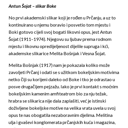
Antun Šojat – slikar Boke
No prvi akademski slikar koji je rođen u Prčanju, a uz to
kontinuirano u njemu boravio i posvetio tom mjestu i
Boki gotovo cijeli svoj bogati likovni opus, jest Antun
Šojat (1911–1974). Njegovu su ljubav prema rodnom
mjestu i likovnu opredijeljenost dijelile supruga i kći,
akademske slikarice Melita Bošnjak i Vesna Šojat.
Melita Bošnjak (1917) nam je pokazala koliko može
zavoljeti Prčanj i odati se s užitkom bokeljskim motivima
netko čiji su korijeni daleko od Boke i tko je odrastao u
posve drugačijem pejzažu. Iako je prvi kontakt s moćnim
bokeljskim kamenim amfiteatrom bio za nju težak,
hrabra se slikarica nije dala zaplašiti, već je istinski
doživljene bokeljske motive na velika vrata uvela u svoj
opus te nas obogatila nezaboravnim djelima. Melitina
ulja i gvaševi konglomerata prčanjskih kuća i magazina,