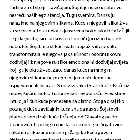
žudnje za obitelji i zavičajem. Šojat je nosio u sebi svu
nesreću naših egzistencija. Tugu svemira. Danas ju
nalazimo na njegovim slikama. Kuće s njegovih slika živa
su stvorenja, to su neka tajanstvena bokeljska bića iz čijih
se grla (vrata) šire krikovi dok im oči (prozori) vape k
nebu. No Šojat nije slikao realni pejzaž, viđene slike
transformirala je njegova jaka ličnost i osobni likovni
doživljaj ili: njegove su slike emocionalni doživljaj svijeta
koji ga je okruživao. Zato danas kuće na mnogim
njegovim slikama ne prepoznajemo oblikom i ne
uspijevamo ih locirati. Ni nazivi slika (Stare kuće, Kuće uz
more, Kuće u Boki…) u tome nam ne pomažu. Preostaje
intuicija i duh kuće prenesene na platno. Stoga onaj tko
poznaje duše zavičajnih kuća zna da nas sa Šojatovih
platna promatraju kuće Prčanja, od Glavatog pa do
Jozinovića. U prilog tomu da su na mnogim Šojatovim
slikama prikazane upravo prčanjske kuće govori
činjenica o umjetnikovoj ukorijenjenosti i privrženosti