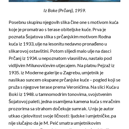
Iz Boke (Prčanj), 1959.
Posebnu skupinu njegovih slika čine one s motivom kuća
koje je promatrao s terase obiteljske kuće. Prva je
poznata Šojatova slika s prčanjskim motivom Rodna
kuća iz 1933, ulje na lesonitu nedavno pronađeno u
slikarovoj ostavštini. Potom slijedi malo ulje na dasci
Prčanj iz 1934. u nepoznatom vlasništvu, nastalo pod
vidljivim Milunovićevim utjecajem. Na platnu Pejzaž iz
1935. iz Moderne galerije u Zagrebu, umjetnik je
naslikao suncem okupane prčanjske kuće – pogled koji se
pruža s njegove terase prema Veronićima. Na slici Kuća u
Boki iz 1948. u tamnomodrim tonovima, svojstvenim
Šojatovoj paleti, jedna osamljena kamena kuća s mračnim
prozorima sa strahom dočekuje sumrak. U nju je autor
utkao cjelovitost svoje ličnosti: ljudske i umjetničke, pa
nije slučajno da je M. Peić smatra umjetnikovim