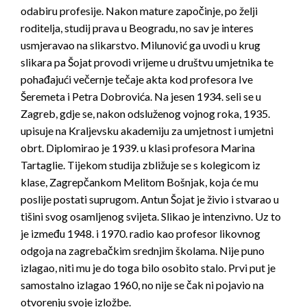
odabiru profesije. Nakon mature započinje, po želji
roditelja, studij prava u Beogradu, no sav je interes
usmjeravao na slikarstvo. Milunović ga uvodi u krug
slikara pa Šojat provodi vrijeme u društvu umjetnika te
pohađajući večernje tečaje akta kod profesora Ive
Šeremeta i Petra Dobrovića. Na jesen 1934. seli se u
Zagreb, gdje se, nakon odsluženog vojnog roka, 1935.
upisuje na Kraljevsku akademiju za umjetnost i umjetni
obrt. Diplomirao je 1939. u klasi profesora Marina
Tartaglie. Tijekom studija zbližuje se s kolegicom iz
klase, Zagrepčankom Melitom Bošnjak, koja će mu
poslije postati suprugom. Antun Šojat je živio i stvarao u
tišini svog osamljenog svijeta. Slikao je intenzivno. Uz to
je između 1948. i 1970. radio kao profesor likovnog
odgoja na zagrebačkim srednjim školama. Nije puno
izlagao, niti mu je do toga bilo osobito stalo. Prvi put je
samostalno izlagao 1960, no nije se čak ni pojavio na
otvorenju svoje izložbe.