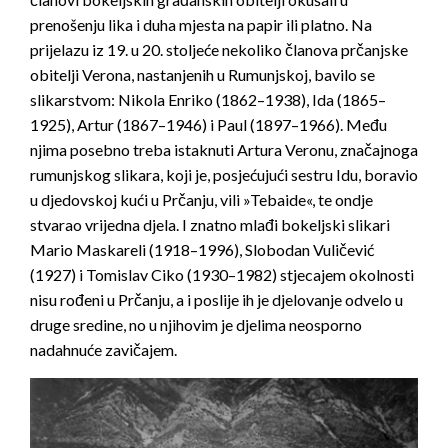
prenošenju lika i duha mjesta na papir ili platno. Na
prijelazu iz 19. u 20. stoljeće nekoliko članova prčanjske
obitelji Verona, nastanjenih u Rumunjskoj, bavilo se
slikarstvom: Nikola Enriko (1862–1938), Ida (1865–
1925), Artur (1867–1946) i Paul (1897–1966). Među
njima posebno treba istaknuti Artura Veronu, značajnoga
rumunjskog slikara, koji je, posjećujući sestru Idu, boravio
u djedovskoj kući u Prčanju, vili »Tebaide«, te ondje
stvarao vrijedna djela. I znatno mlađi bokeljski slikari
Mario Maskareli (1918–1996), Slobodan Vuličević
(1927) i Tomislav Ciko (1930–1982) stjecajem okolnosti
nisu rođeni u Prčanju, a i poslije ih je djelovanje odvelo u
druge sredine, no u njihovim je djelima neosporno
nadahnuće zavičajem.