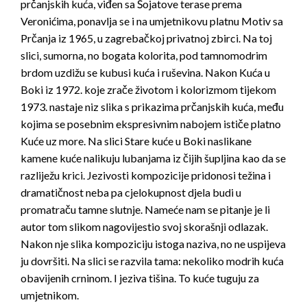
prčanjskih kuća, viđen sa Šojatove terase prema
Veronićima, ponavlja se i na umjetnikovu platnu Motiv sa
Prčanja iz 1965, u zagrebačkoj privatnoj zbirci. Na toj
slici, sumorna, no bogata kolorita, pod tamnomodrim
brdom uzdižu se kubusi kuća i ruševina. Nakon Kuća u
Boki iz 1972. koje zrače životom i kolorizmom tijekom
1973. nastaje niz slika s prikazima prčanjskih kuća, među
kojima se posebnim ekspresivnim nabojem ističe platno
Kuće uz more. Na slici Stare kuće u Boki naslikane
kamene kuće nalikuju lubanjama iz čijih šupljina kao da se
razliježu krici. Jezivosti kompozicije pridonosi težina i
dramatičnost neba pa cjelokupnost djela budi u
promatraču tamne slutnje. Nameće nam se pitanje je li
autor tom slikom nagovijestio svoj skorašnji odlazak.
Nakon nje slika kompoziciju istoga naziva, no ne uspijeva
ju dovršiti. Na slici se razvila tama: nekoliko modrih kuća
obavijenih crninom. I jeziva tišina. To kuće tuguju za
umjetnikom.