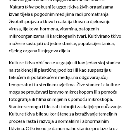
Kultura tkiva
pokusni je uzgoj tkiva živih organizama
izvan tijela u pogodnim medijima radi promatranja
životnih pojava u tkivu i reakcija tkiva na djelovanje
virusa, lijekova, hormona, vitamina, patogenih
mikroorganizama ili karcinogenih tvari. Kultivirano tkivo
može se sastojati od jedne stanice, populacije stanica,
cijelog organa ili njegova dijela.
Kulture tkiva obično se uzgajaju ili kao jedan sloj stanica
na staklenoj ili plastičnoj podlozi ili kao suspenzija u
tekućem ili polutekućem mediju, na odgovarajućoj
temperaturi i u sterilnim uvjetima. Žive stanice iz kulture
mogu se proučavati izravno mikroskopom ili s pomoću
fotografija ili filma snimljenih s pomoću mikroskopa.
Stanice se mogu i fiksirati i obojiti za daljnje proučavanje.
Kulture tkiva bile su korištene za istraživanje temeljnih
procesa rasta i razvoja u normalnim i abnormalnim
tkivima. Otkriveno je da normalne stanice prolaze kroz