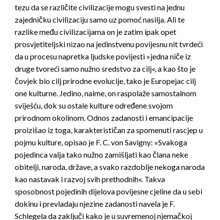
tezu da se različite civilizacije mogu svesti na jednu
zajedničku civilizaciju samo uz pomoć nasilja. Ali te
razlike među civilizacijama on je zatim ipak opet
prosvjetiteljski nizao na jedinstvenu povijesnu nit tvrdeći
da u procesu napretka ljudske povijesti »jedna niče iz
druge tvoreći samo nužno sredstvo za cilj«, a kao što je
čovjek bio cilj prirodne evolucije, tako je Europejac cilj
one kulturne. Jedino, naime, on raspolaže samostalnom
sviješću, dok su ostale kulture određene svojom
prirodnom okolinom. Odnos zadanosti i emancipacije
proizišao iz toga, karakterističan za spomenuti rascjep u
pojmu kulture, opisao je F. C. von Savigny: »Svakoga
pojedinca valja tako nužno zamišljati kao člana neke
obitelji, naroda, države, a svako razdoblje nekoga naroda
kao nastavak i razvoj svih prethodnih«. Takva
sposobnost pojedinih dijelova povijesne cjeline da u sebi
dokinu i prevladaju njezine zadanosti navela je F.
Schlegela da zaključi kako je u suvremenoj njemačkoj