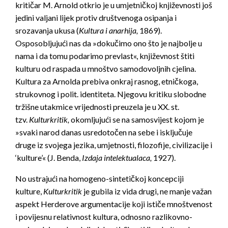
kritičar M. Arnold otkrio je u umjetničkoj književnosti još
jedini valjani lijek protiv društvenoga osipanja i
srozavanja ukusa (
Kultura i anarhija,
1869).
Osposobljujući nas da »dokučimo ono što je najbolje u
nama i da tomu podarimo prevlast«, književnost štiti
kulturu od raspada u mnoštvo samodovoljnih cjelina.
Kultura za Arnolda prebiva onkraj rasnog, etničkoga,
strukovnog i polit. identiteta. Njegovu kritiku slobodne
tržišne utakmice vrijednosti preuzela je u XX. st.
tzv.
Kulturkritik,
okomljujući se na samosvijest kojom je
»svaki narod danas usredotočen na sebe i isključuje
druge iz svojega jezika, umjetnosti, filozofije, civilizacije i
‘kulture’« (J. Benda,
Izdaja intelektualaca,
1927).
No ustrajući na homogeno-sintetičkoj koncepciji
kulture,
Kulturkritik
je gubila iz vida drugi, ne manje važan
aspekt Herderove argumentacije koji ističe mnoštvenost
i povijesnu relativnost kultura, odnosno razlikovno-