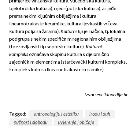
primjerice vinčanska kultura, vučedolska kultura,
bjelobrdska kultura), rijeci (potiska kultura), a rjeđe
prema nekim ključnim obilježjima (kultura
linearnotrakaste keramike, kultura ljevkastih vrčeva,
kultura polja sa žarama).
Kulturni tip
je inačica, tj. lokalna
podgrupa s nekim specifičnim regionalnim obilježjima
(brezovljanski tip sopotske kulture).
Kulturni
kompleks
označava skupinu kultura s djelomično
zajedničkim elementima (starčevački kulturni kompleks,
kompleks kultura linearnotrakaste keramike).
Izvor: enciklopedija.hr
Tagged:
antropologiju i estetiku
irodu i duh
nužnost i slobodu
uvjerenja i običaje