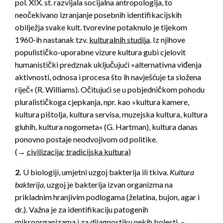
pol. XIX. st. razvijala socijalna antropologija, to
neočekivano izranjanje posebnih identifikacijskih
obilježja svake kult. tvorevine potaknulo je tijekom
1960-ih nastanak tzv.
kulturalnih studija
. Iz njihove
populističko-uporabne vizure kultura gubi cjelovit
humanistički predznak uključujući »alternativna viđenja
aktivnosti, odnosa i procesa što ih navješćuje ta složena
riječ« (R. Williams). Očitujući se u pobjedničkom pohodu
pluralističkoga cjepkanja, npr. kao »kultura kamere,
kultura pištolja, kultura servisa, muzejska kultura, kultura
gluhih, kultura nogometa« (G. Hartman), kultura danas
ponovno postaje neodvojivom od politike.
(→
civilizacija
;
tradicijska kultura
)
2.
U biologiji, umjetni uzgoj bakterija ili tkiva.
Kultura
bakterija,
uzgoj je bakterija izvan organizma na
prikladnim hranjivim podlogama (želatina, bujon, agar i
dr.). Važna je za identifikaciju patogenih
mikroorganizama i za dijagnostiku nekih bolesti. –