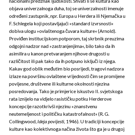
nacionalni predznak ljudskosti. Shvati li se kultura kao
objava univerzalnoga duha, toj se univerzalnosti imenuje
određeni zastupnik, npr. Europa u Herdera ili Njemačka u
F. Schlegela koji postavljajući »standard izvrsnosti«
dobiva ulogu »ovlaštenoga čuvara kulture« (Arnold).
Proviđen institucijskom potporom, taj skrbnik preuzima
odgojni nadzor nad »zastranjenjima«, bilo tako da ih
asimilira u kanon pretvaranjem njihove drugosti u
različitost ili pak tako da ih potpuno isključi iz njega.
Kakav god oblik međutim bio posrijedi, tragovi nadzora
izlaze na površinu ovlaštene vrijednosti čim se promijene
povijesne, društvene ili kulturne okolnosti njezina
posredovanja. Tako je primjerice iskustvo II. svjetskoga
rata iznijelo na vidjelo rasističku potku Herderove
koncepcije razotkrivši njezinu »znanstvenu
neutemeljenost i političku katastrofalnost« (R. G.
Collingwood,
Ideja povijesti,
1946). U tradiciji koncepcije
kulture kao kolektivnoga načina života što ga je u drugoj