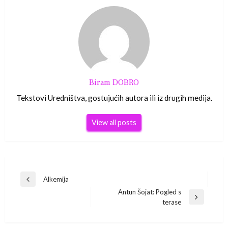
Biram DOBRO
Tekstovi Uredništva, gostujućih autora ili iz drugih medija.
View all posts
Navigacija
Alkemija
Previous
Antun Šojat: Pogled s
Post
objava
Next
terase
Post