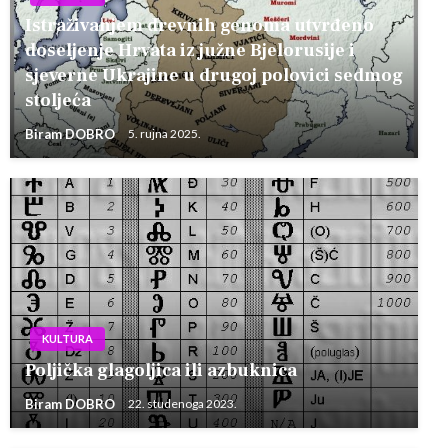
Istraživanjem drevnih genoma utvrđeno
doseljenje Hrvata iz južne Bjelorusije i
sjeverne Ukrajine u drugoj polovici sedmog
stoljeća
Biram DOBRO
5. rujna 2025.
KULTURA
Poljička glagoljica ili azbuknica
Biram DOBRO
22. studenoga 2023.