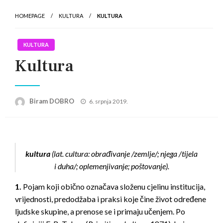
HOMEPAGE
KULTURA
KULTURA
KULTURA
Kultura
Posted
Biram DOBRO
6. srpnja 2019.
on
kultura
(lat. cultura: obrađivanje /zemlje/; njega /tijela
i duha/; oplemenjivanje; poštovanje).
1.
Pojam koji obično označava složenu cjelinu institucija,
vrijednosti, predodžaba i praksi koje čine život određene
ljudske skupine, a prenose se i primaju učenjem. Po