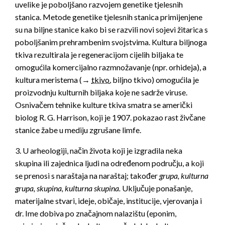
uvelike je poboljšano razvojem genetike tjelesnih
stanica. Metode genetike tjelesnih stanica primijenjene
su na biljne stanice kako bi se razvili novi sojevi žitarica s
poboljšanim prehrambenim svojstvima. Kultura biljnoga
tkiva rezultirala je regeneracijom cijelih biljaka te
omogućila komercijalno razmnožavanje (npr. orhideja), a
kultura meristema (→
tkivo
, biljno tkivo) omogućila je
proizvodnju kulturnih biljaka koje ne sadrže viruse.
Osnivačem tehnike kulture tkiva smatra se američki
biolog R. G. Harrison, koji je 1907. pokazao rast živčane
stanice žabe u mediju zgrušane limfe.
3. U arheologiji, način života koji je izgradila neka
skupina ili zajednica ljudi na određenom području, a koji
se prenosi s naraštaja na naraštaj; također
grupa, kulturna
grupa, skupina, kulturna skupina.
Uključuje ponašanje,
materijalne stvari, ideje, običaje, institucije, vjerovanja i
dr. Ime dobiva po značajnom nalazištu (eponim,