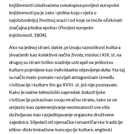
književnosti obuhvaćena sveukupna povijest europske
književnosti pa je zato »jedina koja cvjeta u
najslobodnijoj životnoj snazi i od koje se može očekivati
značajna plodna epoha« (
Povijest europske
književnosti,
1804).
Ako na jednoj strani, dakle, priznaju raznolikost kultura
shvaćenih kao
kolektivni načini života,
mislioci XIX. st. na
drugoj su strani toliko snažnije ustrajali na jedinstvu
kulture pojmljene kao
individualno objavljenje duha
. Na taj
su način malo-pomalo razvijali antagonizam između
civilizacije i kulture što ga XVIII. st. još nije poznavalo.
Kako je naime tehnološki napredak industrijske
civilizacije pokazivao svoju mračnu stranu, tako se on
umjesto kao oplemenjivanje neotesanosti sve više
doživljavao kao razjedinjavanje organske društvene
zajednice. Slijedeći nit njemačke romantičarske tradicije
elitno-diskriminativne koncepcije kulture, engleski