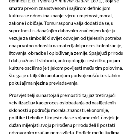
definiciji E. B. Tylora (
Primitivna kultura,
1871), koja se
smatra prvom znanstvenom i najširom definicijom,
kultura se odnosi na znanje, vjeru, umjetnost, moral,
zakone i običaje. Tomu rasponu valja dodati da se, u
suprotnosti s današnjim duhovnim značenjem koje ju
vezuje za simbolički svijet odvojen od tjelesnih potreba,
ona prvotno odnosila na materijalni proces kolonizacije,
štovanja, obradbe i oplođivanja zemlje. Spajajući prirodu
i duh, nužnost i slobodu, antropologiju i estetiku, pojam
kulture oscilirao je tijekom povijesti među tim polovima,
što ga je obilježilo unutarnjom podvojenošću te stalnim
pokušajima njezina prevladavanja.
Prosvjetitelji su nastojali premostiti taj jaz tretirajući
»civilizaciju« kao proces oslobađanja od naslijeđenih
sklonosti u području morala, znanosti, ekonomije,
politike i tehnike. Umjesto da se s njome miri, čovjek je
dužan mijenjati svoju prirođenu prirodu želi li postati
odgovornim građaninom svijeta. Podjele među ljudima