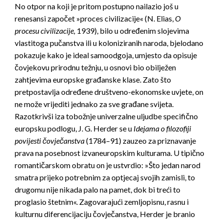
No otpor na koji je pritom postupno nailazio još u
renesansi započet »proces civilizacije« (N. Elias,
O
procesu civilizacije,
1939), bilo u određenim slojevima
vlastitoga pučanstva ili u koloniziranih naroda, bjelodano
pokazuje kako je ideal samoodgoja, umjesto da opisuje
čovjekovu prirodnu težnju, u osnovi bio obilježen
zahtjevima europske građanske klase. Zato što
pretpostavlja određene društveno-ekonomske uvjete, on
ne može vrijediti jednako za sve građane svijeta.
Razotkrivši iza tobožnje univerzalne uljudbe specifično
europsku podlogu, J. G. Herder se u
Idejama o filozofiji
povijesti čovječanstva
(1784–91) zauzeo za priznavanje
prava na posebnost izvaneuropskim kulturama. U tipično
romantičarskom obratu on je ustvrdio: »Što jedan narod
smatra prijeko potrebnim za optjecaj svojih zamisli, to
drugomu nije nikada palo na pamet, dok bi treći to
proglasio štetnim«. Zagovarajući zemljopisnu, rasnu i
kulturnu diferencijaciju čovječanstva, Herder je branio