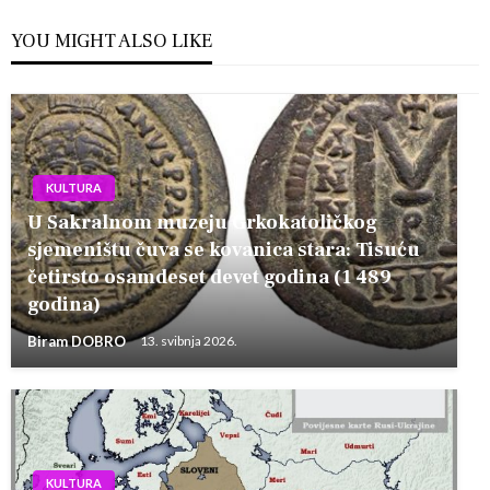
YOU MIGHT ALSO LIKE
KULTURA
U Sakralnom muzeju Grkokatoličkog
sjemeništu čuva se kovanica stara: Tisuću
četirsto osamdeset devet godina (1 489
godina)
Biram DOBRO
13. svibnja 2026.
KULTURA