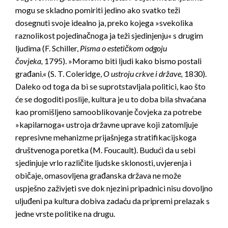
mogu se skladno pomiriti jedino ako svatko teži
dosegnuti svoje idealno ja, preko kojega »svekolika
raznolikost pojedinačnoga ja teži sjedinjenju« s drugim
ljudima (F. Schiller,
Pisma o estetičkom odgoju
čovjeka,
1795). »Moramo biti ljudi kako bismo postali
građani.« (S. T. Coleridge,
O ustroju crkve i države,
1830).
Daleko od toga da bi se suprotstavljala politici, kao što
će se dogoditi poslije, kultura je u to doba bila shvaćana
kao promišljeno samooblikovanje čovjeka za potrebe
»kapilarnoga« ustroja državne uprave koji zatomljuje
represivne mehanizme prijašnjega stratifikacijskoga
društvenoga poretka (M. Foucault). Budući da u sebi
sjedinjuje vrlo različite ljudske sklonosti, uvjerenja i
običaje, omasovljena građanska država ne može
uspješno zaživjeti sve dok njezini pripadnici nisu dovoljno
uljuđeni pa kultura dobiva zadaću da pripremi prelazak s
jedne vrste politike na drugu.