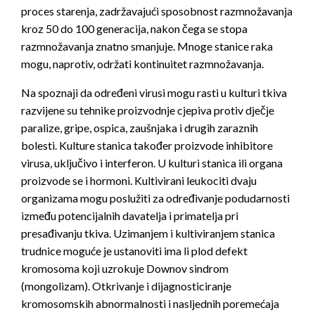
proces starenja, zadržavajući sposobnost razmnožavanja
kroz 50 do 100 generacija, nakon čega se stopa
razmnožavanja znatno smanjuje. Mnoge stanice raka
mogu, naprotiv, održati kontinuitet razmnožavanja.
Na spoznaji da određeni virusi mogu rasti u kulturi tkiva
razvijene su tehnike proizvodnje cjepiva protiv dječje
paralize, gripe, ospica, zaušnjaka i drugih zaraznih
bolesti. Kulture stanica također proizvode inhibitore
virusa, uključivo i interferon. U kulturi stanica ili organa
proizvode se i hormoni. Kultivirani leukociti dvaju
organizama mogu poslužiti za određivanje podudarnosti
između potencijalnih davatelja i primatelja pri
presađivanju tkiva. Uzimanjem i kultiviranjem stanica
trudnice moguće je ustanoviti ima li plod defekt
kromosoma koji uzrokuje Downov sindrom
(mongolizam). Otkrivanje i dijagnosticiranje
kromosomskih abnormalnosti i nasljednih poremećaja