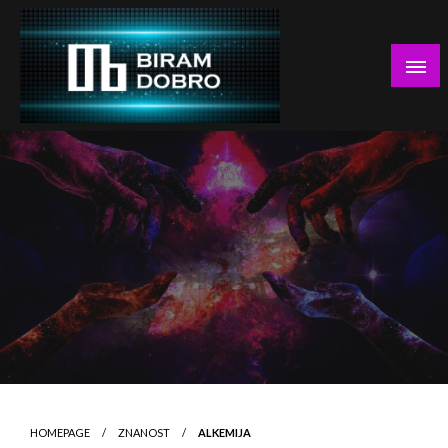
Skip
to
content
… jer BUDUĆNOST nema drugo IME!
Biram DOBRO
HOMEPAGE
ZNANOST
ALKEMIJA