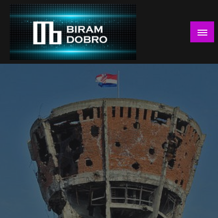
Skip
to
content
… jer BUDUĆNOST nema drugo IME!
Biram DOBRO