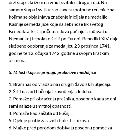
drži štap s križem na vrhu i svitak u drugoj ruci. Na
samom štapu i svitku zapisane su potpune rečenice na
kojima se objašnjava značenje inicijala na medaljici.
Kasnije se medaljice koje na sebi nose lik svetog
Benedikta, križ i početna slova počinju izrađivati u
Njemačkoj te polako širiti po Europi. Benedikt XIV. daje
službeno odobrenje za medaljicu 23. prosinca 1741.
godine te 12. ožujka 1742. godine u svojim kratkim
pismima.
5. Milosti koje se primaju preko ove medaljice
1. Brani nas od vradžbina i drugih đavolskih utjecaja.
2. Štiti nas od tlačenja i zavođenja zloduha.
3. Pomaže pri obraćenju grešnika, posebno kada se oni
sami nalaze u smrtnoj opasnosti.
4. Pomaže kao zaštita od kušnji.
5. Djeluje protiv zaraznih bolesti i otrova.
6. Majke pred porodom dobivaju posebnu pomoć za