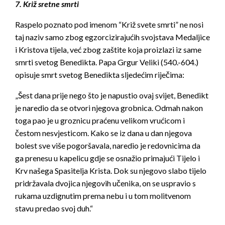
7. Križ sretne smrti
Raspelo poznato pod imenom “Križ svete smrti” ne nosi
taj naziv samo zbog egzorcizirajućih svojstava Medaljice
i Kristova tijela, već zbog zaštite koja proizlazi iz same
smrti svetog Benedikta. Papa Grgur Veliki (540.-604.)
opisuje smrt svetog Benedikta sljedećim riječima:
„Šest dana prije nego što je napustio ovaj svijet, Benedikt
je naredio da se otvori njegova grobnica. Odmah nakon
toga pao je u groznicu praćenu velikom vrućicom i
čestom nesvjesticom. Kako se iz dana u dan njegova
bolest sve više pogoršavala, naredio je redovnicima da
ga prenesu u kapelicu gdje se osnažio primajući Tijelo i
Krv našega Spasitelja Krista. Dok su njegovo slabo tijelo
pridržavala dvojica njegovih učenika, on se uspravio s
rukama uzdignutim prema nebu i u tom molitvenom
stavu predao svoj duh.“