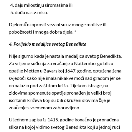
daju milostinju siromasima ili
dođu na sv. misu.
Djelomični oprosti vezani su uz mnoge molitve ili
pobožnosti i mnoga dobra djela. ¹
4. Porijeklo medaljice svetog Benedikta
Nije sigurno kada je nastala medaljica svetog Benedikta.
Za vrijeme suđenja za vračanje u Natternbergu blizu
opatije Metten u Bavarskoj 1647. godine, optužena žena
svjedoči kako nije imala nikakve moći nad gradom jer se
on nalazio pod zaštitom križa. Tijekom istrage, na
zidovima spomenute opatije pronađen je veliki broj
iscrtanih križeva koji su bili okruženi slovima čije je
značenje s vremenom zaboravljeno.
U jednom zapisu iz 1415. godine konačno je pronađena
slika na kojoj vidimo svetog Benedikta koji u jednoj ruci