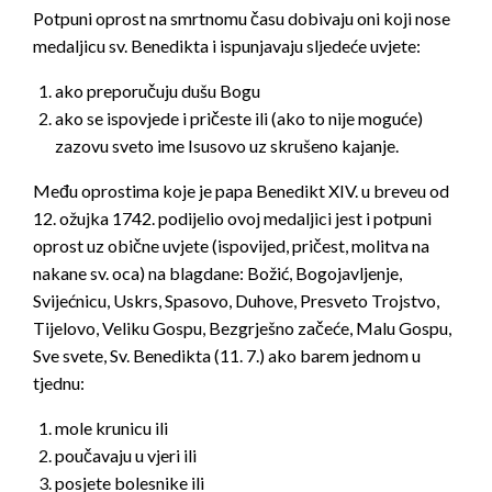
Potpuni oprost na smrtnomu času dobivaju oni koji nose
medaljicu sv. Benedikta i ispunjavaju sljedeće uvjete:
ako preporučuju dušu Bogu
ako se ispovjede i pričeste ili (ako to nije moguće)
zazovu sveto ime Isusovo uz skrušeno kajanje.
Među oprostima koje je papa Benedikt XIV. u breveu od
12. ožujka 1742. podijelio ovoj medaljici jest i potpuni
oprost uz obične uvjete (ispovijed, pričest, molitva na
nakane sv. oca) na blagdane: Božić, Bogojavljenje,
Svijećnicu, Uskrs, Spasovo, Duhove, Presveto Trojstvo,
Tijelovo, Veliku Gospu, Bezgrješno začeće, Malu Gospu,
Sve svete, Sv. Benedikta (11. 7.) ako barem jednom u
tjednu:
mole krunicu ili
poučavaju u vjeri ili
posjete bolesnike ili