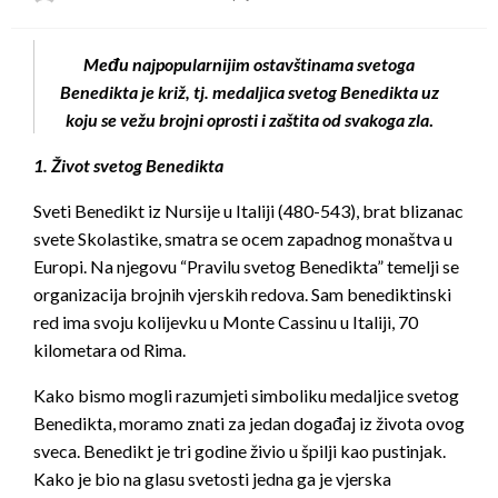
on
Među najpopularnijim ostavštinama svetoga
Benedikta je križ, tj. medaljica svetog Benedikta uz
koju se vežu brojni oprosti i zaštita od svakoga zla
.
1. Život svetog Benedikta
Sveti Benedikt iz Nursije u Italiji (480-543), brat blizanac
svete Skolastike, smatra se ocem zapadnog monaštva u
Europi. Na njegovu “Pravilu svetog Benedikta” temelji se
organizacija brojnih vjerskih redova. Sam benediktinski
red ima svoju kolijevku u Monte Cassinu u Italiji, 70
kilometara od Rima.
Kako bismo mogli razumjeti simboliku medaljice svetog
Benedikta, moramo znati za jedan događaj iz života ovog
sveca. Benedikt je tri godine živio u špilji kao pustinjak.
Kako je bio na glasu svetosti jedna ga je vjerska