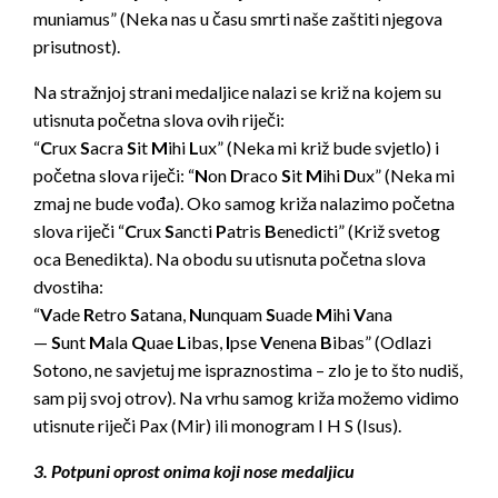
muniamus” (Neka nas u času smrti naše zaštiti njegova
prisutnost).
Na stražnjoj strani medaljice nalazi se križ na kojem su
utisnuta početna slova ovih riječi:
“
C
rux
S
acra
S
it
M
ihi
L
ux” (Neka mi križ bude svjetlo) i
početna slova riječi: “
N
on
D
raco
S
it
M
ihi
D
ux” (Neka mi
zmaj ne bude vođa). Oko samog križa nalazimo početna
slova riječi “
C
rux
S
ancti
P
atris
B
enedicti” (Križ svetog
oca Benedikta). Na obodu su utisnuta početna slova
dvostiha:
“
V
ade
R
etro
S
atana,
N
unquam
S
uade
M
ihi
V
ana
—
S
unt
M
ala
Q
uae
L
ibas,
I
pse
V
enena
B
ibas” (Odlazi
Sotono, ne savjetuj me ispraznostima – zlo je to što nudiš,
sam pij svoj otrov). Na vrhu samog križa možemo vidimo
utisnute riječi Pax (Mir) ili monogram I H S (Isus).
3. Potpuni oprost onima koji nose medaljicu