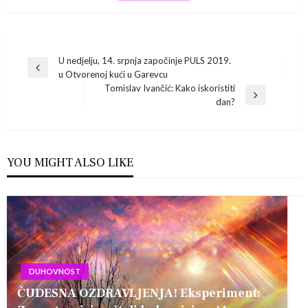
Navigacija
U nedjelju, 14. srpnja započinje PULS 2019.
Previous
u Otvorenoj kući u Garevcu
Post
objava
Tomislav Ivančić: Kako iskoristiti
Next
dan?
Post
YOU MIGHT ALSO LIKE
DUHOVNOST
ČUDESNA OZDRAVLJENJA! Eksperiment: