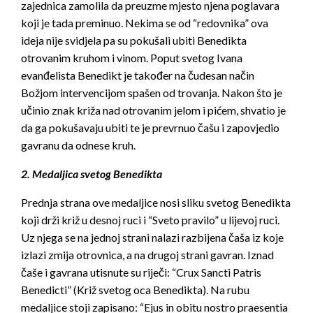
zajednica zamolila da preuzme mjesto njena poglavara
koji je tada preminuo. Nekima se od “redovnika” ova
ideja nije svidjela pa su pokušali ubiti Benedikta
otrovanim kruhom i vinom. Poput svetog Ivana
evanđelista Benedikt je također na čudesan način
Božjom intervencijom spašen od trovanja. Nakon što je
učinio znak križa nad otrovanim jelom i pićem, shvatio je
da ga pokušavaju ubiti te je prevrnuo čašu i zapovjedio
gavranu da odnese kruh.
2. Medaljica svetog Benedikta
Prednja strana ove medaljice nosi sliku svetog Benedikta
koji drži križ u desnoj ruci i “Sveto pravilo” u lijevoj ruci.
Uz njega se na jednoj strani nalazi razbijena čaša iz koje
izlazi zmija otrovnica, a na drugoj strani gavran. Iznad
čaše i gavrana utisnute su riječi: “Crux Sancti Patris
Benedicti” (Križ svetog oca Benedikta). Na rubu
medaljice stoji zapisano: “Ejus in obitu nostro praesentia