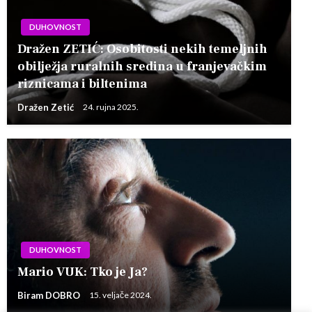
DUHOVNOST
Dražen ZETIĆ: Osobitosti nekih temeljnih
obilježja ruralnih sredina u franjevačkim
riznicama i biltenima
Dražen Zetić
24. rujna 2025.
DUHOVNOST
Mario VUK: Tko je Ja?
Biram DOBRO
15. veljače 2024.