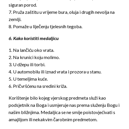
siguran porod.
7. Pruža zaštitu u vrijeme bura, oluja i drugih nevolja na
zemlji.
8. Pomaže u liječenju tjelesnih tegoba.
6. Kako koristiti medaljicu
1. Na lančiću oko vrata.
2. Na krunici koju molimo.
3. U džepu ili torbi.
4. U automobilu ili iznad vrata i prozora u stanu.
5. U temeljima kuće.
6. Pričvršćenu na sredini križa.
Korištenje bilo kojeg vjerskog predmeta služi kao
podsjetnik na Boga i usmjeruje nas prema služenju Bogu i
našim bližnjima. Medaljica se ne smije poistovjećivati s
amajlijom ili nekakvim čarobnim predmetom.