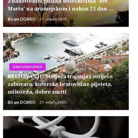
Znanstvenici puštali bolesnicima ‘Ave
Maria’ na aramejskom i nakon 21 dan …
Biram DOBRO
17. veljače 2020.
DAN GOSPODNJI
PREDAVANJE: Stoljeća trajanja i stoljeće
zaborava: kotorske bratovštine pijeteta,
milosrđa, dobre smrti
Biram DOBRO
25. veljače 2025.